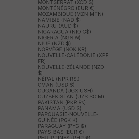
MONTSERRAT (XCD $)
MONTÉNÉGRO (EUR €)
MOZAMBIQUE (MZN MTN)
NAMIBIE (NAD $)
NAURU (AUD $)
NICARAGUA (NIO C$)
NIGÉRIA (NGN ₦)
NIUE (NZD $)
NORVÈGE (NOK KR)
NOUVELLE-CALÉDONIE (XPF
FR)
NOUVELLE-ZÉLANDE (NZD
$)
NÉPAL (NPR RS.)
OMAN (USD $)
OUGANDA (UGX USH)
OUZBÉKISTAN (UZS SO'M)
PAKISTAN (PKR ₨)
PANAMA (USD $)
PAPOUASIE-NOUVELLE-
GUINÉE (PGK K)
PARAGUAY (PYG ₲)
PAYS-BAS (EUR €)
PHILIPPINES (PHP ₱)