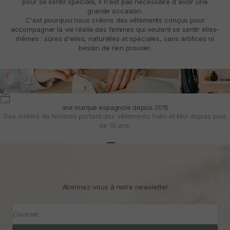
pour se sentir spéciale, il n'est pas nécessaire d'avoir une
grande occasion.
C'est pourquoi nous créons des vêtements conçus pour
accompagner la vie réelle des femmes qui veulent se sentir elles-
mêmes : sûres d'elles, naturelles et spéciales, sans artifices ni
besoin de rien prouver.
une marque espagnole depuis 2015
Des milliers de femmes portent des vêtements Polin et Moi depuis plus
de 10 ans.
Aller à l'article 1
Aller à l'article 2
Aller à l'article 3
Abonnez-vous à notre newsletter
Courriel