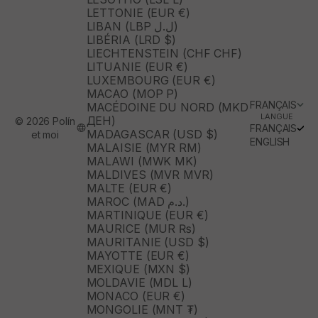
LETTONIE (EUR €)
LIBAN (LBP ل.ل)
LIBÉRIA (LRD $)
LIECHTENSTEIN (CHF CHF)
LITUANIE (EUR €)
LUXEMBOURG (EUR €)
MACAO (MOP P)
FRANÇAIS
MACÉDOINE DU NORD (MKD
LANGUE
ДЕН)
© 2026 Polín
FRANÇAIS
MADAGASCAR (USD $)
et moi
ENGLISH
MALAISIE (MYR RM)
MALAWI (MWK MK)
MALDIVES (MVR MVR)
MALTE (EUR €)
MAROC (MAD د.م.)
MARTINIQUE (EUR €)
MAURICE (MUR ₨)
MAURITANIE (USD $)
MAYOTTE (EUR €)
MEXIQUE (MXN $)
MOLDAVIE (MDL L)
MONACO (EUR €)
MONGOLIE (MNT ₮)