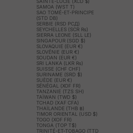
SAINTE-LUCIE (XCD $)
SAMOA (WST T)
SAO TOMÉ-ET-PRINCIPE
(STD DB)
SERBIE (RSD РСД)
SEYCHELLES (SCR ₨)
SIERRA LEONE (SLL LE)
SINGAPOUR (SGD $)
SLOVAQUIE (EUR €)
SLOVÉNIE (EUR €)
SOUDAN (EUR €)
SRI LANKA (LKR ₨)
SUISSE (CHF CHF)
SURINAME (SRD $)
SUÈDE (EUR €)
SÉNÉGAL (XOF FR)
TANZANIE (TZS SH)
TAÏWAN (TWD $)
TCHAD (XAF CFA)
THAÏLANDE (THB ฿)
TIMOR ORIENTAL (USD $)
TOGO (XOF FR)
TONGA (TOP T$)
TRINITÉ-ET-TOBAGO (TTD