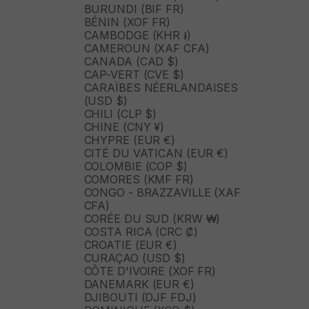
BURUNDI (BIF FR)
BÉNIN (XOF FR)
CAMBODGE (KHR ៛)
CAMEROUN (XAF CFA)
CANADA (CAD $)
CAP-VERT (CVE $)
CARAÏBES NÉERLANDAISES
(USD $)
CHILI (CLP $)
CHINE (CNY ¥)
CHYPRE (EUR €)
CITÉ DU VATICAN (EUR €)
COLOMBIE (COP $)
COMORES (KMF FR)
CONGO - BRAZZAVILLE (XAF
CFA)
CORÉE DU SUD (KRW ₩)
COSTA RICA (CRC ₡)
CROATIE (EUR €)
CURAÇAO (USD $)
CÔTE D'IVOIRE (XOF FR)
DANEMARK (EUR €)
DJIBOUTI (DJF FDJ)