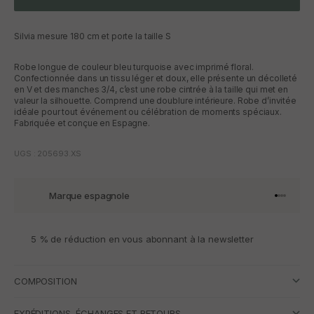
Silvia mesure 180 cm et porte la taille S
Robe longue de couleur bleu turquoise avec imprimé floral.
Confectionnée dans un tissu léger et doux, elle présente un décolleté
en V et des manches 3/4, c’est une robe cintrée à la taille qui met en
valeur la silhouette. Comprend une doublure intérieure. Robe d’invitée
idéale pour tout événement ou célébration de moments spéciaux.
Fabriquée et conçue en Espagne.
UGS : 205693.XS
Marque espagnole
Aller à l'
Aller à l
Aller à l
Aller à 
5 % de réduction en vous abonnant à la newsletter
COMPOSITION
EXPÉDITIONS, ÉCHANGES ET RETOURS