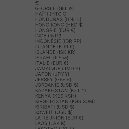
€)
GÉORGIE (GEL ₾)
HAÏTI (HTG G)
HONDURAS (HNL L)
HONG KONG (HKD $)
HONGRIE (EUR €)
INDE (INR ₹)
INDONÉSIE (IDR RP)
IRLANDE (EUR €)
ISLANDE (ISK KR)
ISRAËL (ILS ₪)
ITALIE (EUR €)
JAMAÏQUE (JMD $)
JAPON (JPY ¥)
JERSEY (GBP £)
JORDANIE (USD $)
KAZAKHSTAN (KZT ₸)
KENYA (KES KSH)
KIRGHIZISTAN (KGS SOM)
KIRIBATI (USD $)
KOWEÏT (USD $)
LA RÉUNION (EUR €)
LAOS (LAK ₭)
LESOTHO (LSL L)