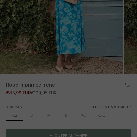
ZOOM
Robe imprimée Irene
Prix promotionnel
Prix normal
€43,99 EUR
€109,95 EUR
Taille:
XS
QUELLE EST MA TAILLE?
XS
S
M
L
XL
XXL
AJOUTER AU PANIER