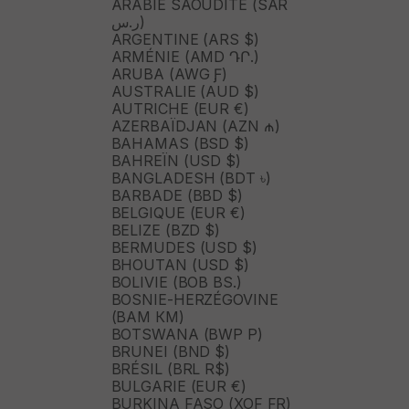
ARABIE SAOUDITE (SAR
ر.س)
ARGENTINE (ARS $)
ARMÉNIE (AMD ԴՐ.)
ARUBA (AWG Ƒ)
AUSTRALIE (AUD $)
AUTRICHE (EUR €)
AZERBAÏDJAN (AZN ₼)
BAHAMAS (BSD $)
BAHREÏN (USD $)
BANGLADESH (BDT ৳)
BARBADE (BBD $)
BELGIQUE (EUR €)
BELIZE (BZD $)
BERMUDES (USD $)
BHOUTAN (USD $)
BOLIVIE (BOB BS.)
BOSNIE-HERZÉGOVINE
(BAM КМ)
BOTSWANA (BWP P)
BRUNEI (BND $)
BRÉSIL (BRL R$)
BULGARIE (EUR €)
BURKINA FASO (XOF FR)