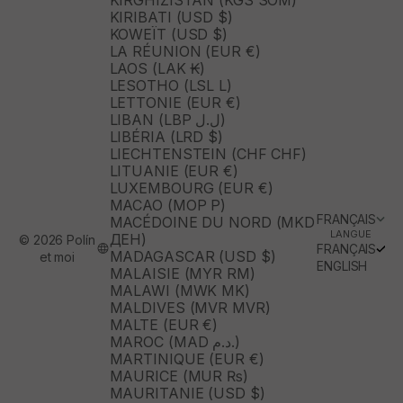
KIRGHIZISTAN (KGS SOM)
KIRIBATI (USD $)
KOWEÏT (USD $)
LA RÉUNION (EUR €)
LAOS (LAK ₭)
LESOTHO (LSL L)
LETTONIE (EUR €)
LIBAN (LBP ل.ل)
LIBÉRIA (LRD $)
LIECHTENSTEIN (CHF CHF)
LITUANIE (EUR €)
LUXEMBOURG (EUR €)
MACAO (MOP P)
FRANÇAIS
MACÉDOINE DU NORD (MKD
LANGUE
ДЕН)
© 2026 Polín
FRANÇAIS
MADAGASCAR (USD $)
et moi
ENGLISH
MALAISIE (MYR RM)
MALAWI (MWK MK)
MALDIVES (MVR MVR)
MALTE (EUR €)
MAROC (MAD د.م.)
MARTINIQUE (EUR €)
MAURICE (MUR ₨)
MAURITANIE (USD $)