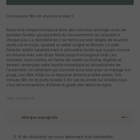
Cris mesure 180 cm et porte la taille S
Robe midi à imprimé tropical dans des tons bleu et beige, avec de
grandes feuilles qui apportent du mouvement et du caractère à
chaque pas. Le décolleté en V se ferme par une rangée de boutons
dorés sur le corps, ajoutant un détail soigné et féminin. La taille
froncée définit naturellement la silhouette, tandis que la jupe s'ouvre
en volume avec une chute fluide jusqu'à la longueur midi. Les
manches sont courtes, en forme de volant ou cloche, légères et
aérées, renforçant cette touche romantique et décontractée de
l'ensemble. Un vêtement qui convient aussi bien pour un mariage à la
plage, une fête d'été ou un déjeuner dominical entre amies. Cris
mesure 180 cm et porte la taille S. En cas de doute sur la taille, nous
vous recommandons d'utiliser le guide des tailles en ligne.
UGS : 209695.S
Marque espagnole
Aller à l'
Aller à l
Aller à l
Aller à 
5 % de réduction en vous abonnant à la newsletter