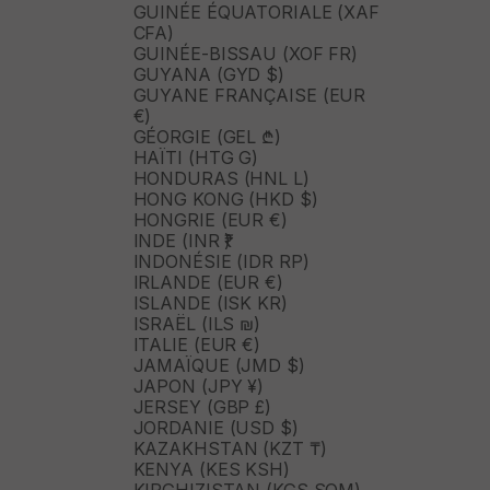
GUINÉE ÉQUATORIALE (XAF
CFA)
GUINÉE-BISSAU (XOF FR)
GUYANA (GYD $)
GUYANE FRANÇAISE (EUR
€)
GÉORGIE (GEL ₾)
HAÏTI (HTG G)
HONDURAS (HNL L)
HONG KONG (HKD $)
HONGRIE (EUR €)
INDE (INR ₹)
INDONÉSIE (IDR RP)
IRLANDE (EUR €)
ISLANDE (ISK KR)
ISRAËL (ILS ₪)
ITALIE (EUR €)
JAMAÏQUE (JMD $)
JAPON (JPY ¥)
JERSEY (GBP £)
JORDANIE (USD $)
KAZAKHSTAN (KZT ₸)
KENYA (KES KSH)