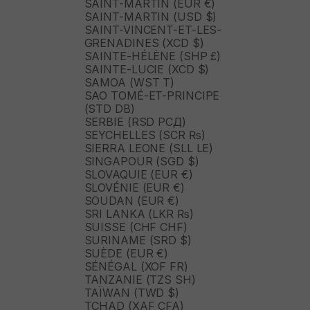
SAINT-MARTIN (EUR €)
SAINT-MARTIN (USD $)
SAINT-VINCENT-ET-LES-
GRENADINES (XCD $)
SAINTE-HÉLÈNE (SHP £)
SAINTE-LUCIE (XCD $)
SAMOA (WST T)
SAO TOMÉ-ET-PRINCIPE
(STD DB)
SERBIE (RSD РСД)
SEYCHELLES (SCR ₨)
SIERRA LEONE (SLL LE)
SINGAPOUR (SGD $)
SLOVAQUIE (EUR €)
SLOVÉNIE (EUR €)
SOUDAN (EUR €)
SRI LANKA (LKR ₨)
SUISSE (CHF CHF)
SURINAME (SRD $)
SUÈDE (EUR €)
SÉNÉGAL (XOF FR)
TANZANIE (TZS SH)
TAÏWAN (TWD $)
TCHAD (XAF CFA)