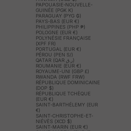
PAPOUASIE-NOUVELLE-
GUINÉE (PGK K)
PARAGUAY (PYG ₲)
PAYS-BAS (EUR €)
PHILIPPINES (PHP ₱)
POLOGNE (EUR €)
POLYNÉSIE FRANÇAISE
(XPF FR)
PORTUGAL (EUR €)
PÉROU (PEN S/)
QATAR (QAR ر.ق)
ROUMANIE (EUR €)
ROYAUME-UNI (GBP £)
RWANDA (RWF FRW)
RÉPUBLIQUE DOMINICAINE
(DOP $)
RÉPUBLIQUE TCHÈQUE
(EUR €)
SAINT-BARTHÉLEMY (EUR
€)
SAINT-CHRISTOPHE-ET-
NIÉVÈS (XCD $)
SAINT-MARIN (EUR €)