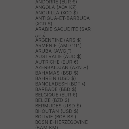
ANDORRE (EUR €)
ANGOLA (AOA KZ)
ANGUILLA (XCD $)
ANTIGUA-ET-BARBUDA
(XCD $)
ARABIE SAOUDITE (SAR
ر.س)
ARGENTINE (ARS $)
ARMÉNIE (AMD ԴՐ.)
ARUBA (AWG Ƒ)
AUSTRALIE (AUD $)
AUTRICHE (EUR €)
AZERBAÏDJAN (AZN ₼)
BAHAMAS (BSD $)
BAHREÏN (USD $)
BANGLADESH (BDT ৳)
BARBADE (BBD $)
BELGIQUE (EUR €)
BELIZE (BZD $)
BERMUDES (USD $)
BHOUTAN (USD $)
BOLIVIE (BOB BS.)
BOSNIE-HERZÉGOVINE
(BAM КМ)