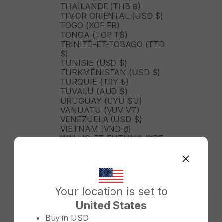
THAÏLANDE (THB ฿)
TIMOR ORIENTAL (USD $)
TOGO (XOF FR)
TONGA (TOP T$)
TRINITÉ-ET-TOBAGO (TTD
$)
TUNISIE (USD $)
TURKMÉNISTAN (USD $)
TURQUIE (TRY ₺)
TUVALU (AUD $)
URUGUAY (UYU $U)
VANUATU (VUV VT)
VENEZUELA (USD $)
VIETNAM (VND ₫)
WALLIS-ET-FUTUNA (XPF
FR)
ZAMBIE (ZMW K)
ZIMBABWE (USD $)
ÉGYPTE (EGP ج.م)
ÉMIRATS ARABES UNIS
Your location is set to
(AED د.إ)
United States
ÉQUATEUR (USD $)
Change country/region
ÉTATS-UNIS (USD $)
Buy in
USD