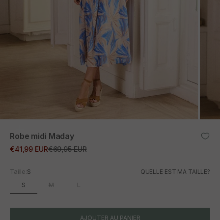
ZOOM
Robe midi Maday
Prix promotionnel
Prix normal
€41,99 EUR
€69,95 EUR
Taille:
S
QUELLE EST MA TAILLE?
S
M
L
AJOUTER AU PANIER