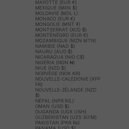
MAYOTTE (EUR €)
MEXIQUE (MXN $)
MOLDAVIE (MDL L)
MONACO (EUR €)
MONGOLIE (MNT ₮)
MONTSERRAT (XCD $)
MONTÉNÉGRO (EUR €)
MOZAMBIQUE (MZN MTN)
NAMIBIE (NAD $)
NAURU (AUD $)
NICARAGUA (NIO C$)
NIGÉRIA (NGN ₦)
NIUE (NZD $)
NORVÈGE (NOK KR)
NOUVELLE-CALÉDONIE (XPF
FR)
NOUVELLE-ZÉLANDE (NZD
$)
NÉPAL (NPR RS.)
OMAN (USD $)
OUGANDA (UGX USH)
OUZBÉKISTAN (UZS SO'M)
PAKISTAN (PKR ₨)
PANAMA (USD $)