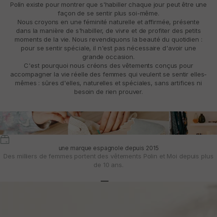
Polín existe pour montrer que s'habiller chaque jour peut être une
façon de se sentir plus soi-même.
Nous croyons en une féminité naturelle et affirmée, présente
dans la manière de s'habiller, de vivre et de profiter des petits
moments de la vie. Nous revendiquons la beauté du quotidien :
pour se sentir spéciale, il n'est pas nécessaire d'avoir une
grande occasion.
C'est pourquoi nous créons des vêtements conçus pour
accompagner la vie réelle des femmes qui veulent se sentir elles-
mêmes : sûres d'elles, naturelles et spéciales, sans artifices ni
besoin de rien prouver.
une marque espagnole depuis 2015
Des milliers de femmes portent des vêtements Polin et Moi depuis plus
de 10 ans.
Aller à l'article 1
Aller à l'article 2
Aller à l'article 3