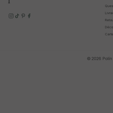
Ques
Livra
Reto
Déco
Cart
© 2026 Polín 