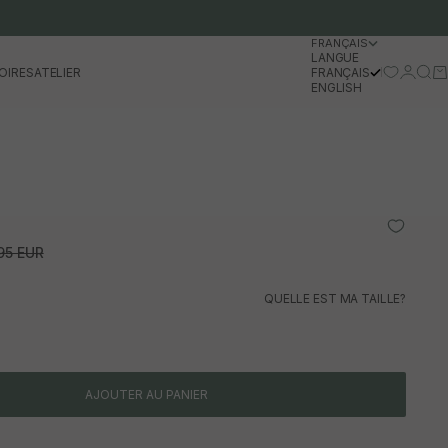
FRANÇAIS
LANGUE
Se conn
Rech
Pa
OIRES
ATELIER
FRANÇAIS
ENGLISH
l
normal
95 EUR
QUELLE EST MA TAILLE?
AJOUTER AU PANIER