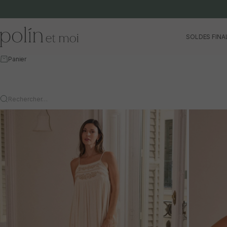
Aller au contenu
Polín et moi
SOLDES FINA
Panier
Rechercher…