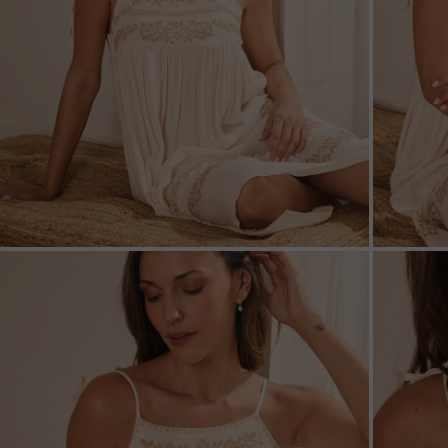
ZOOM
ZOO