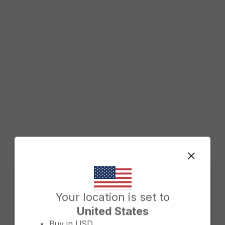
Change country/region
Your location is set to
United States
Buy in
USD