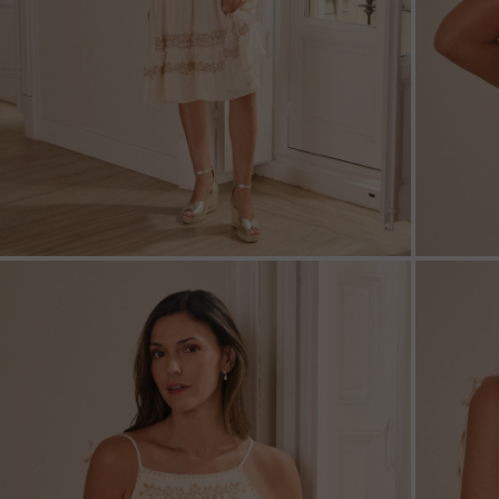
ZOOM
ZOO