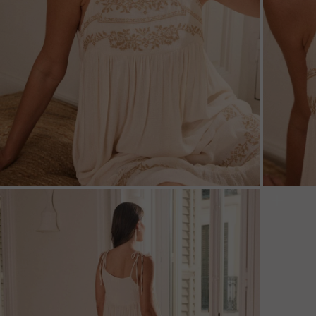
ZOOM
ZOO