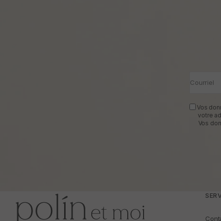
Courriel
Vos donn
votre a
Vos don
SERV
Cont