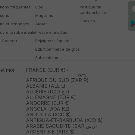
tions fréquentes
Blog
Politique de
confidentialité
isons
Magasins
Cookies
urs et échanges
Atelier
uvre ta robe idéale
Presse et médias
e Cadeau
Rejoignez l'équipe
B2B/Commerce de gros
Subventions
et moi
FRANCE (EUR €)
PAYS
AFRIQUE DU SUD (ZAR R)
ALBANIE (ALL L)
ALGÉRIE (DZD د.ج)
ALLEMAGNE (EUR €)
ANDORRE (EUR €)
ANGOLA (AOA KZ)
ANGUILLA (XCD $)
ANTIGUA-ET-BARBUDA (XCD $)
ARABIE SAOUDITE (SAR ر.س)
ARGENTINE (ARS $)