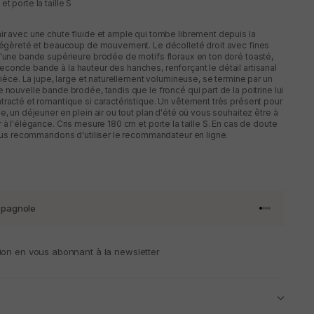
t porte la taille S
ir avec une chute fluide et ample qui tombe librement depuis la
 légèreté et beaucoup de mouvement. Le décolleté droit avec fines
d'une bande supérieure brodée de motifs floraux en ton doré toasté,
conde bande à la hauteur des hanches, renforçant le détail artisanal
 pièce. La jupe, large et naturellement volumineuse, se termine par un
 nouvelle bande brodée, tandis que le froncé qui part de la poitrine lui
tracté et romantique si caractéristique. Un vêtement très présent pour
e, un déjeuner en plein air ou tout plan d'été où vous souhaitez être à
 à l'élégance. Cris mesure 180 cm et porte la taille S. En cas de doute
 vous recommandons d'utiliser le recommandateur en ligne.
spagnole
Aller à l'artic
Aller à l'art
Aller à l'art
Aller à l'ar
ion en vous abonnant à la newsletter