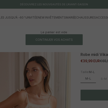
DÉCOUVREZ LES NOUVEAUTÉS DE L'AVANT-SAISON
LES JUSQU'À -60 %
INVITÉE
NEW IN
VÊTEMENTS
MARIÉE
CHAUSSURES
ACCESS
Le panier est vide
CONTINUER VOS ACHATS
Robe midi Vika
Prix promotionne
Prix 
€39,99 EUR
€65,
Taille:
M-L
M-L
S-M