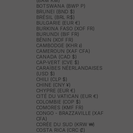
(BAM КМ)
BOTSWANA (BWP P)
BRUNEI (BND $)
BRÉSIL (BRL R$)
BULGARIE (EUR €)
BURKINA FASO (XOF FR)
BURUNDI (BIF FR)
BÉNIN (XOF FR)
CAMBODGE (KHR ៛)
CAMEROUN (XAF CFA)
CANADA (CAD $)
CAP-VERT (CVE $)
CARAÏBES NÉERLANDAISES
(USD $)
CHILI (CLP $)
CHINE (CNY ¥)
CHYPRE (EUR €)
CITÉ DU VATICAN (EUR €)
COLOMBIE (COP $)
COMORES (KMF FR)
CONGO - BRAZZAVILLE (XAF
CFA)
CORÉE DU SUD (KRW ₩)
COSTA RICA (CRC ₡)