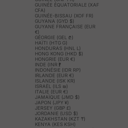
GUINÉE ÉQUATORIALE (XAF
CFA)
GUINÉE-BISSAU (XOF FR)
GUYANA (GYD $)
GUYANE FRANÇAISE (EUR
€)
GÉORGIE (GEL ₾)
HAÏTI (HTG G)
HONDURAS (HNL L)
HONG KONG (HKD $)
HONGRIE (EUR €)
INDE (INR ₹)
INDONÉSIE (IDR RP)
IRLANDE (EUR €)
ISLANDE (ISK KR)
ISRAËL (ILS ₪)
ITALIE (EUR €)
JAMAÏQUE (JMD $)
JAPON (JPY ¥)
JERSEY (GBP £)
JORDANIE (USD $)
KAZAKHSTAN (KZT ₸)
KENYA (KES KSH)