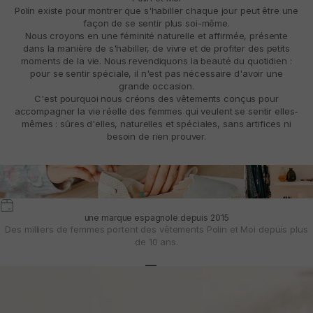
Polín existe pour montrer que s'habiller chaque jour peut être une
façon de se sentir plus soi-même.
Nous croyons en une féminité naturelle et affirmée, présente
dans la manière de s'habiller, de vivre et de profiter des petits
moments de la vie. Nous revendiquons la beauté du quotidien :
pour se sentir spéciale, il n'est pas nécessaire d'avoir une
grande occasion.
C'est pourquoi nous créons des vêtements conçus pour
accompagner la vie réelle des femmes qui veulent se sentir elles-
mêmes : sûres d'elles, naturelles et spéciales, sans artifices ni
besoin de rien prouver.
une marque espagnole depuis 2015
Des milliers de femmes portent des vêtements Polin et Moi depuis plus
de 10 ans.
Aller à l'article 1
Aller à l'article 2
Aller à l'article 3