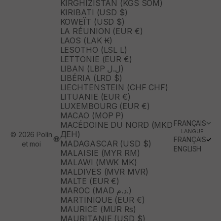
KIRGHIZISTAN (KGS SOM)
KIRIBATI (USD $)
KOWEÏT (USD $)
LA RÉUNION (EUR €)
LAOS (LAK ₭)
LESOTHO (LSL L)
LETTONIE (EUR €)
LIBAN (LBP ل.ل)
LIBÉRIA (LRD $)
LIECHTENSTEIN (CHF CHF)
LITUANIE (EUR €)
LUXEMBOURG (EUR €)
MACAO (MOP P)
FRANÇAIS
MACÉDOINE DU NORD (MKD
LANGUE
ДЕН)
© 2026 Polín
FRANÇAIS
MADAGASCAR (USD $)
et moi
ENGLISH
MALAISIE (MYR RM)
MALAWI (MWK MK)
MALDIVES (MVR MVR)
MALTE (EUR €)
MAROC (MAD د.م.)
MARTINIQUE (EUR €)
MAURICE (MUR ₨)
MAURITANIE (USD $)