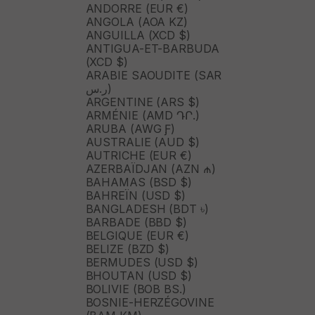
ANDORRE (EUR €)
ANGOLA (AOA KZ)
ANGUILLA (XCD $)
ANTIGUA-ET-BARBUDA
(XCD $)
ARABIE SAOUDITE (SAR
ر.س)
ARGENTINE (ARS $)
ARMÉNIE (AMD ԴՐ.)
ARUBA (AWG Ƒ)
AUSTRALIE (AUD $)
AUTRICHE (EUR €)
AZERBAÏDJAN (AZN ₼)
BAHAMAS (BSD $)
BAHREÏN (USD $)
BANGLADESH (BDT ৳)
BARBADE (BBD $)
BELGIQUE (EUR €)
BELIZE (BZD $)
BERMUDES (USD $)
BHOUTAN (USD $)
BOLIVIE (BOB BS.)
BOSNIE-HERZÉGOVINE