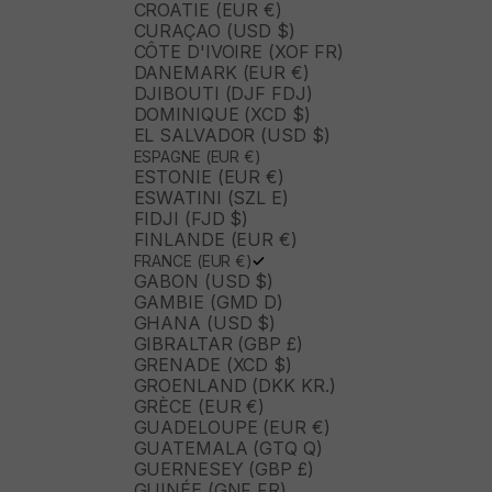
CROATIE (EUR €)
CURAÇAO (USD $)
CÔTE D'IVOIRE (XOF FR)
DANEMARK (EUR €)
DJIBOUTI (DJF FDJ)
DOMINIQUE (XCD $)
EL SALVADOR (USD $)
ESPAGNE (EUR €)
ESTONIE (EUR €)
ESWATINI (SZL E)
FIDJI (FJD $)
FINLANDE (EUR €)
FRANCE (EUR €)
GABON (USD $)
GAMBIE (GMD D)
GHANA (USD $)
GIBRALTAR (GBP £)
GRENADE (XCD $)
GROENLAND (DKK KR.)
GRÈCE (EUR €)
GUADELOUPE (EUR €)
GUATEMALA (GTQ Q)
GUERNESEY (GBP £)
GUINÉE (GNF FR)