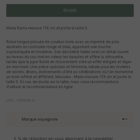
ÉPUISÉ
Maria Rama mesure 174 cm et porte la taille S
Robe longue plissée de couleur noire avec un imprimé de pois
abstraits en contraste rouge et bleu, apportant une touche
sophistiquée et moderne. Son décolleté halter avec un détail ouvert
au niveau du cou met en valeur les épaules et affine la silhouette,
tandis que la jupe fluide en mouvement crée un effet élégant et léger
en marchant. Une pièce spéciale et féminine, idéale pour les invitées
de soirée, dîners, événements d'été ou célébrations où l'on recherche
un look raffiné et différent. Mesures : María mesure 174 cm et porte la
taille S. En cas de doute sur la taille, nous vous recommandons
d'utiliser le recommandateur en ligne.
UGS : 209506.S
Marque espagnole
Aller à l'
Aller à l
Aller à l
Aller à 
5 % de réduction en vous abonnant à la newsletter