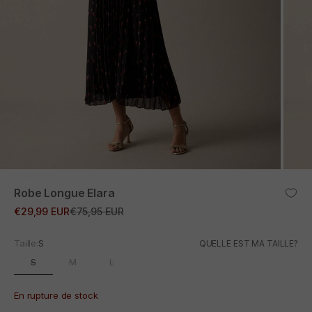
ZOOM
Robe Longue Elara
Prix promotionnel
Prix normal
€29,99 EUR
€75,95 EUR
Taille:
S
QUELLE EST MA TAILLE?
S
M
L
En rupture de stock