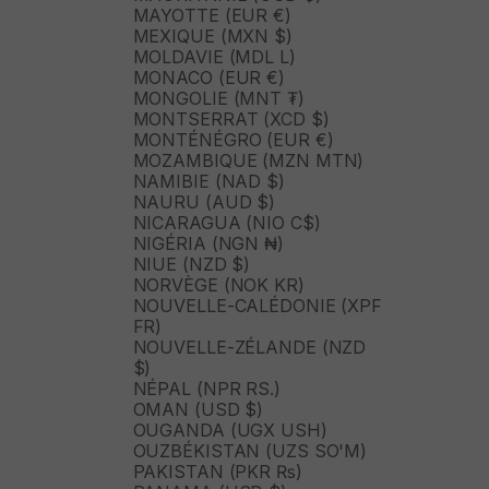
MAYOTTE (EUR €)
MEXIQUE (MXN $)
MOLDAVIE (MDL L)
MONACO (EUR €)
MONGOLIE (MNT ₮)
MONTSERRAT (XCD $)
MONTÉNÉGRO (EUR €)
MOZAMBIQUE (MZN MTN)
NAMIBIE (NAD $)
NAURU (AUD $)
NICARAGUA (NIO C$)
NIGÉRIA (NGN ₦)
NIUE (NZD $)
NORVÈGE (NOK KR)
NOUVELLE-CALÉDONIE (XPF
FR)
NOUVELLE-ZÉLANDE (NZD
$)
NÉPAL (NPR RS.)
OMAN (USD $)
OUGANDA (UGX USH)
OUZBÉKISTAN (UZS SO'M)
PAKISTAN (PKR ₨)