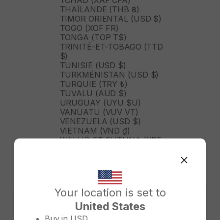
TCHAD (XAF CFA)
THAÏLANDE (THB ฿)
TIMOR ORIENTAL (USD $)
TOGO (XOF FR)
TONGA (TOP T$)
TRINITÉ-ET-TOBAGO (TTD
$)
TUNISIE (USD $)
TURKMÉNISTAN (USD $)
TURQUIE (TRY ₺)
TUVALU (AUD $)
URUGUAY (UYU $U)
VANUATU (VUV VT)
VENEZUELA (USD $)
VIETNAM (VND ₫)
WALLIS-ET-FUTUNA (XPF
FR)
ZAMBIE (ZMW K)
ZIMBABWE (USD $)
ÉGYPTE (EGP ج.م)
ÉMIRATS ARABES UNIS
Your location is set to
(AED د.إ)
United States
ÉQUATEUR (USD $)
Change country/region
ÉTATS-UNIS (USD $)
Buy in
USD