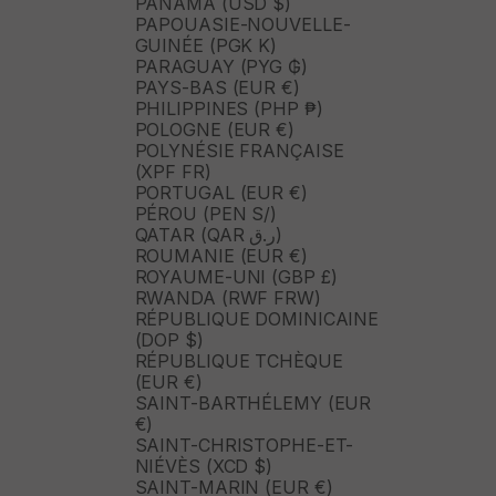
PANAMA (USD $)
PAPOUASIE-NOUVELLE-
GUINÉE (PGK K)
PARAGUAY (PYG ₲)
PAYS-BAS (EUR €)
PHILIPPINES (PHP ₱)
POLOGNE (EUR €)
POLYNÉSIE FRANÇAISE
(XPF FR)
PORTUGAL (EUR €)
PÉROU (PEN S/)
QATAR (QAR ر.ق)
ROUMANIE (EUR €)
ROYAUME-UNI (GBP £)
RWANDA (RWF FRW)
RÉPUBLIQUE DOMINICAINE
(DOP $)
RÉPUBLIQUE TCHÈQUE
(EUR €)
SAINT-BARTHÉLEMY (EUR
€)
SAINT-CHRISTOPHE-ET-
NIÉVÈS (XCD $)
SAINT-MARIN (EUR €)