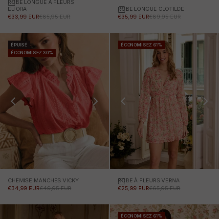
ROBE LONGUE À FLEURS
Choisissez des options
ROBE LONGUE CLOTILDE
Choisissez des options
ELIORA
PRIX PROMOTIONNEL
PRIX NORMAL
PRIX PROMOTIONNEL
PRIX NORMAL
€35,99 EUR
€89,95 EUR
€33,99 EUR
€85,95 EUR
ÉPUISÉ
ÉCONOMISEZ 61%
ÉCONOMISEZ 30%
CHEMISE MANCHES VICKY
ROBE À FLEURS VERNA
Choisissez des options
PRIX PROMOTIONNEL
PRIX NORMAL
PRIX PROMOTIONNEL
PRIX NORMAL
€34,99 EUR
€49,95 EUR
€25,99 EUR
€65,95 EUR
ÉCONOMISEZ 61%