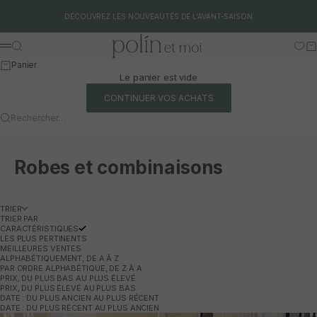
Aller au contenu
DÉCOUVREZ LES NOUVEAUTÉS DE L'AVANT-SAISON
Polín et moi
Rechercher
Pa
Menu
Panier
Le panier est vide
CONTINUER VOS ACHATS
Rechercher…
Robes et combinaisons
TRIER
TRIER PAR
CARACTÉRISTIQUES
LES PLUS PERTINENTS
MEILLEURES VENTES
ALPHABÉTIQUEMENT, DE A À Z
PAR ORDRE ALPHABÉTIQUE, DE Z À A
PRIX, DU PLUS BAS AU PLUS ÉLEVÉ
PRIX, DU PLUS ÉLEVÉ AU PLUS BAS
DATE : DU PLUS ANCIEN AU PLUS RÉCENT
DATE : DU PLUS RÉCENT AU PLUS ANCIEN