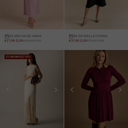
ROBE MIDI RAYÉE NIMIA
Choisissez des options
ROBE EN MAILLE PORINA
Choisissez des options
PRIX PROMOTIONNEL
PRIX NORMAL
PRIX PROMOTIONNEL
PRIX NORMAL
€27,99 EUR
€69,95 EUR
€37,99 EUR
€75,95 EUR
ÉCONOMISEZ 50%