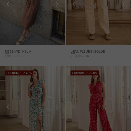
ROBE MIDI NELIA
Choisissez des options
JEAN FLEURS ISOLDE
Choisissez des options
PRIX PROMOTIONNEL
PRIX PROMOTIONNEL
€69,95 EUR
€59,95 EUR
ÉCONOMISEZ 40%
ÉCONOMISEZ 50%