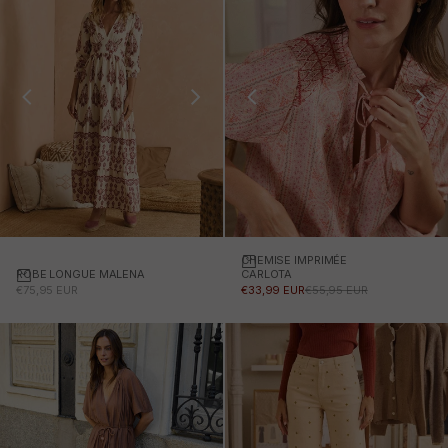
CHEMISE IMPRIMÉE
Choisissez des options
ROBE LONGUE MALENA
Choisissez des options
CARLOTA
PRIX PROMOTIONNEL
PRIX PROMOTIONNEL
PRIX NORMAL
€75,95 EUR
€33,99 EUR
€55,95 EUR