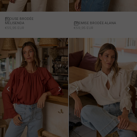
BLOUSE BRODÉE
CHEMISE BRODÉE ALANA
MELISENDA
PRIX PROMOTIONNEL
PRIX PROMOTIONNEL
€59,95 EUR
€55,95 EUR