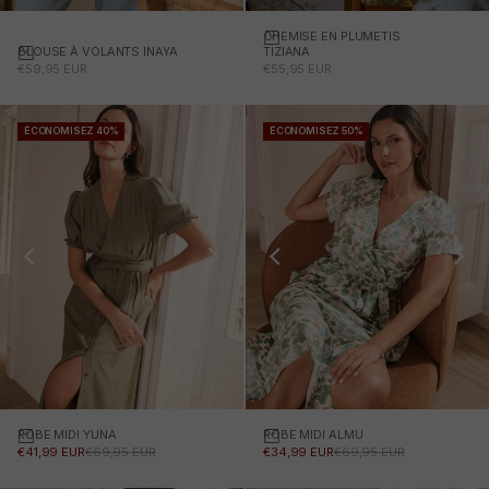
CHEMISE EN PLUMETIS
BLOUSE À VOLANTS INAYA
TIZIANA
PRIX PROMOTIONNEL
PRIX PROMOTIONNEL
€59,95 EUR
€55,95 EUR
ÉCONOMISEZ 40%
ÉCONOMISEZ 50%
ROBE MIDI YUNA
Choisissez des options
ROBE MIDI ALMU
Choisissez des options
PRIX PROMOTIONNEL
PRIX NORMAL
PRIX PROMOTIONNEL
PRIX NORMAL
€41,99 EUR
€69,95 EUR
€34,99 EUR
€69,95 EUR