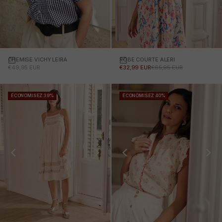
CHEMISE VICHY LEIRA
Choisissez des options
ROBE COURTE ALERI
Choisissez des options
PRIX PROMOTIONNEL
PRIX PROMOTIONNEL
PRIX NORMAL
€49,95 EUR
€32,99 EUR
€65,95 EUR
ÉCONOMISEZ 39%
ÉCONOMISEZ 40%