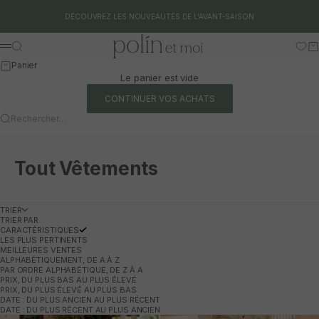
Aller au contenu
DÉCOUVREZ LES NOUVEAUTÉS DE L'AVANT-SAISON
Polín et moi
Rechercher
Pa
Menu
Panier
Le panier est vide
CONTINUER VOS ACHATS
Rechercher…
Tout Vêtements
TRIER
TRIER PAR
CARACTÉRISTIQUES
LES PLUS PERTINENTS
MEILLEURES VENTES
ALPHABÉTIQUEMENT, DE A À Z
PAR ORDRE ALPHABÉTIQUE, DE Z À A
PRIX, DU PLUS BAS AU PLUS ÉLEVÉ
PRIX, DU PLUS ÉLEVÉ AU PLUS BAS
DATE : DU PLUS ANCIEN AU PLUS RÉCENT
DATE : DU PLUS RÉCENT AU PLUS ANCIEN