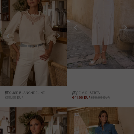
JUPE MIDI BERTA
Choisissez des options
BLOUSE BLANCHE ELINE
PRIX PROMOTIONNEL
PRIX NORMAL
PRIX PROMOTIONNEL
€41,99 EUR
€59,95 EUR
€55,95 EUR