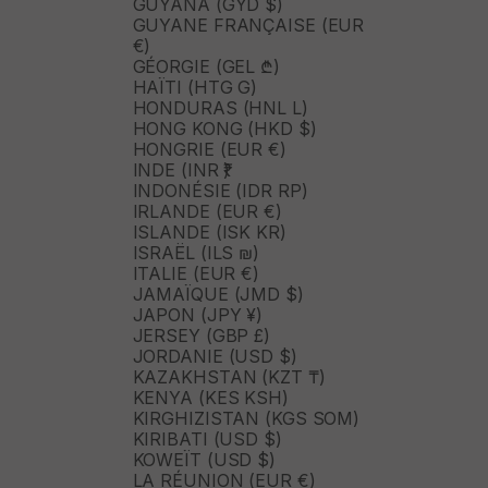
GUYANA (GYD $)
GUYANE FRANÇAISE (EUR
€)
GÉORGIE (GEL ₾)
HAÏTI (HTG G)
HONDURAS (HNL L)
HONG KONG (HKD $)
HONGRIE (EUR €)
INDE (INR ₹)
INDONÉSIE (IDR RP)
IRLANDE (EUR €)
ISLANDE (ISK KR)
ISRAËL (ILS ₪)
ITALIE (EUR €)
JAMAÏQUE (JMD $)
JAPON (JPY ¥)
JERSEY (GBP £)
JORDANIE (USD $)
KAZAKHSTAN (KZT ₸)
KENYA (KES KSH)
KIRGHIZISTAN (KGS SOM)
KIRIBATI (USD $)
KOWEÏT (USD $)
LA RÉUNION (EUR €)