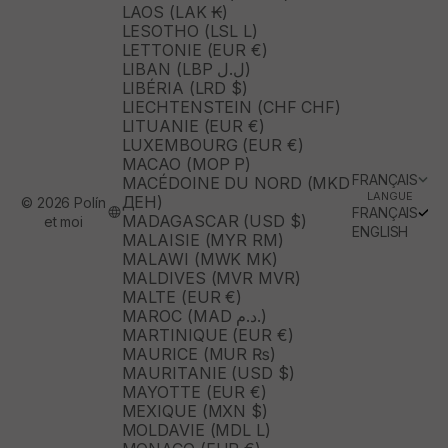
LAOS (LAK ₭)
LESOTHO (LSL L)
LETTONIE (EUR €)
LIBAN (LBP ل.ل)
LIBÉRIA (LRD $)
LIECHTENSTEIN (CHF CHF)
LITUANIE (EUR €)
LUXEMBOURG (EUR €)
MACAO (MOP P)
FRANÇAIS
MACÉDOINE DU NORD (MKD
LANGUE
ДЕН)
© 2026 Polín
FRANÇAIS
MADAGASCAR (USD $)
et moi
ENGLISH
MALAISIE (MYR RM)
MALAWI (MWK MK)
MALDIVES (MVR MVR)
MALTE (EUR €)
MAROC (MAD د.م.)
MARTINIQUE (EUR €)
MAURICE (MUR ₨)
MAURITANIE (USD $)
MAYOTTE (EUR €)
MEXIQUE (MXN $)
MOLDAVIE (MDL L)