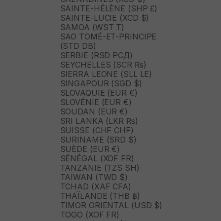
SAINTE-HÉLÈNE (SHP £)
SAINTE-LUCIE (XCD $)
SAMOA (WST T)
SAO TOMÉ-ET-PRINCIPE
(STD DB)
SERBIE (RSD РСД)
SEYCHELLES (SCR ₨)
SIERRA LEONE (SLL LE)
SINGAPOUR (SGD $)
SLOVAQUIE (EUR €)
SLOVÉNIE (EUR €)
SOUDAN (EUR €)
SRI LANKA (LKR ₨)
SUISSE (CHF CHF)
SURINAME (SRD $)
SUÈDE (EUR €)
SÉNÉGAL (XOF FR)
TANZANIE (TZS SH)
TAÏWAN (TWD $)
TCHAD (XAF CFA)
THAÏLANDE (THB ฿)
TIMOR ORIENTAL (USD $)
TOGO (XOF FR)