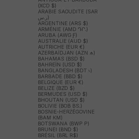
(XCD $)
ARABIE SAOUDITE (SAR
ر.س)
ARGENTINE (ARS $)
ARMÉNIE (AMD ԴՐ.)
ARUBA (AWG Ƒ)
AUSTRALIE (AUD $)
AUTRICHE (EUR €)
AZERBAÏDJAN (AZN ₼)
BAHAMAS (BSD $)
BAHREÏN (USD $)
BANGLADESH (BDT ৳)
BARBADE (BBD $)
BELGIQUE (EUR €)
BELIZE (BZD $)
BERMUDES (USD $)
BHOUTAN (USD $)
BOLIVIE (BOB BS.)
BOSNIE-HERZÉGOVINE
(BAM КМ)
BOTSWANA (BWP P)
BRUNEI (BND $)
BRÉSIL (BRL R$)