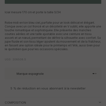
Iciar mesure 170 cm et porte la taille S/34
Robe midi en ton bleu ciel, parfaite pour un look délicat et élégant.
Conçue avec un col froncé et un décolleté en V subtil, elle apporte une
touche romantique et sophistiquée. Elle présente des manches
courtes aérées et une taille ajustable avec une ceinture en tissu
assorti et un nœud, permettant de définir la silhouette avec confort. Sa
jupe fluide et son tissu léger ajoutent du mouvement et de la fraîcheur,
en faisant une option idéale pour le printemps et l'été, aussi bien pour
le quotidien que pour les occasions spéciales.
UGS : 208508.S
Marque espagnole
Aller à l'
Aller à l
Aller à l
Aller à 
5 % de réduction en vous abonnant à la newsletter
COMPOSITION