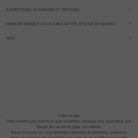
EXPÉDITIONS, ÉCHANGES ET RETOURS
PRENDRE RENDEZ-VOUS DANS NOTRE ATELIER DE MADRID
AIDE
Polín et Moi
Polín existe pour montrer que s'habiller chaque jour peut être une
façon de se sentir plus soi-même.
Nous croyons en une féminité naturelle et affirmée, présente
dans la manière de s'habiller, de vivre et de profiter des petits