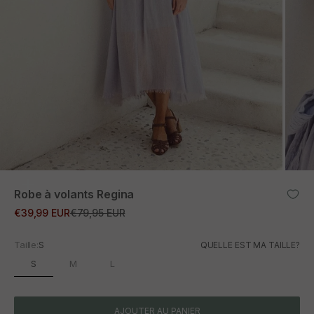
ZOOM
Robe à volants Regina
Prix promotionnel
Prix normal
€39,99 EUR
€79,95 EUR
Taille:
S
QUELLE EST MA TAILLE?
S
M
L
AJOUTER AU PANIER