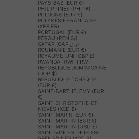
PAYS-BAS (EUR €)
PHILIPPINES (PHP ₱)
POLOGNE (EUR €)
POLYNÉSIE FRANÇAISE
(XPF FR)
PORTUGAL (EUR €)
PÉROU (PEN S/)
QATAR (QAR ر.ق)
ROUMANIE (EUR €)
ROYAUME-UNI (GBP £)
RWANDA (RWF FRW)
RÉPUBLIQUE DOMINICAINE
(DOP $)
RÉPUBLIQUE TCHÈQUE
(EUR €)
SAINT-BARTHÉLEMY (EUR
€)
SAINT-CHRISTOPHE-ET-
NIÉVÈS (XCD $)
SAINT-MARIN (EUR €)
SAINT-MARTIN (EUR €)
SAINT-MARTIN (USD $)
SAINT-VINCENT-ET-LES-
GRENADINES (XCD $)