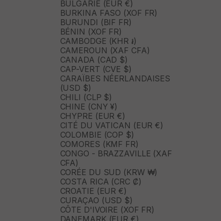
BULGARIE (EUR €)
BURKINA FASO (XOF FR)
BURUNDI (BIF FR)
BÉNIN (XOF FR)
CAMBODGE (KHR ៛)
CAMEROUN (XAF CFA)
CANADA (CAD $)
CAP-VERT (CVE $)
CARAÏBES NÉERLANDAISES
(USD $)
CHILI (CLP $)
CHINE (CNY ¥)
CHYPRE (EUR €)
CITÉ DU VATICAN (EUR €)
COLOMBIE (COP $)
COMORES (KMF FR)
CONGO - BRAZZAVILLE (XAF
CFA)
CORÉE DU SUD (KRW ₩)
COSTA RICA (CRC ₡)
CROATIE (EUR €)
CURAÇAO (USD $)
CÔTE D'IVOIRE (XOF FR)
DANEMARK (EUR €)