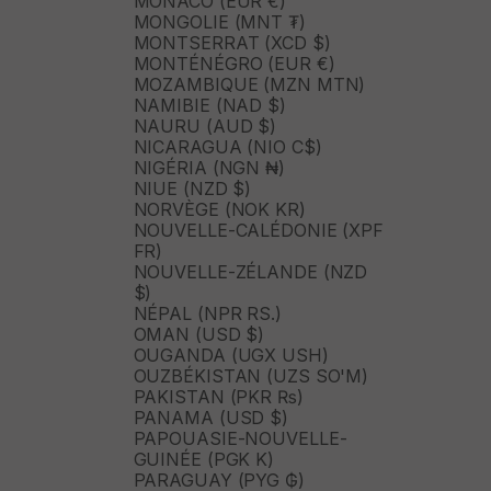
MONACO (EUR €)
MONGOLIE (MNT ₮)
MONTSERRAT (XCD $)
MONTÉNÉGRO (EUR €)
MOZAMBIQUE (MZN MTN)
NAMIBIE (NAD $)
NAURU (AUD $)
NICARAGUA (NIO C$)
NIGÉRIA (NGN ₦)
NIUE (NZD $)
NORVÈGE (NOK KR)
NOUVELLE-CALÉDONIE (XPF
FR)
NOUVELLE-ZÉLANDE (NZD
$)
NÉPAL (NPR RS.)
OMAN (USD $)
OUGANDA (UGX USH)
OUZBÉKISTAN (UZS SO'M)
PAKISTAN (PKR ₨)
PANAMA (USD $)
PAPOUASIE-NOUVELLE-
GUINÉE (PGK K)
PARAGUAY (PYG ₲)