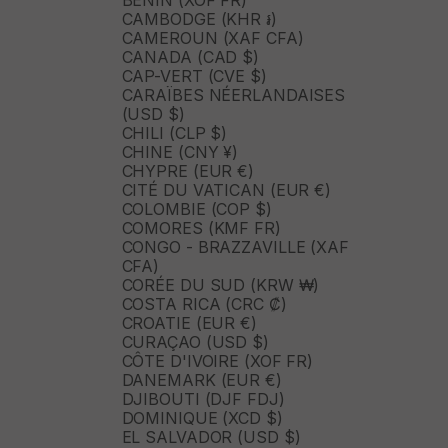
BÉNIN (XOF FR)
CAMBODGE (KHR ៛)
CAMEROUN (XAF CFA)
CANADA (CAD $)
CAP-VERT (CVE $)
CARAÏBES NÉERLANDAISES
(USD $)
CHILI (CLP $)
CHINE (CNY ¥)
CHYPRE (EUR €)
CITÉ DU VATICAN (EUR €)
COLOMBIE (COP $)
COMORES (KMF FR)
CONGO - BRAZZAVILLE (XAF
CFA)
CORÉE DU SUD (KRW ₩)
COSTA RICA (CRC ₡)
CROATIE (EUR €)
CURAÇAO (USD $)
CÔTE D'IVOIRE (XOF FR)
DANEMARK (EUR €)
DJIBOUTI (DJF FDJ)
DOMINIQUE (XCD $)
EL SALVADOR (USD $)