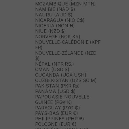
MOZAMBIQUE (MZN MTN)
NAMIBIE (NAD $)
NAURU (AUD $)
NICARAGUA (NIO C$)
NIGÉRIA (NGN ₦)
NIUE (NZD $)
NORVÈGE (NOK KR)
NOUVELLE-CALÉDONIE (XPF
FR)
NOUVELLE-ZÉLANDE (NZD
$)
NÉPAL (NPR RS.)
OMAN (USD $)
OUGANDA (UGX USH)
OUZBÉKISTAN (UZS SO'M)
PAKISTAN (PKR ₨)
PANAMA (USD $)
PAPOUASIE-NOUVELLE-
GUINÉE (PGK K)
PARAGUAY (PYG ₲)
PAYS-BAS (EUR €)
PHILIPPINES (PHP ₱)
POLOGNE (EUR €)