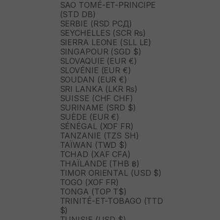
SAO TOMÉ-ET-PRINCIPE
(STD DB)
SERBIE (RSD РСД)
SEYCHELLES (SCR ₨)
SIERRA LEONE (SLL LE)
SINGAPOUR (SGD $)
SLOVAQUIE (EUR €)
SLOVÉNIE (EUR €)
SOUDAN (EUR €)
SRI LANKA (LKR ₨)
SUISSE (CHF CHF)
SURINAME (SRD $)
SUÈDE (EUR €)
SÉNÉGAL (XOF FR)
TANZANIE (TZS SH)
TAÏWAN (TWD $)
TCHAD (XAF CFA)
THAÏLANDE (THB ฿)
TIMOR ORIENTAL (USD $)
TOGO (XOF FR)
TONGA (TOP T$)
TRINITÉ-ET-TOBAGO (TTD
$)
TUNISIE (USD $)