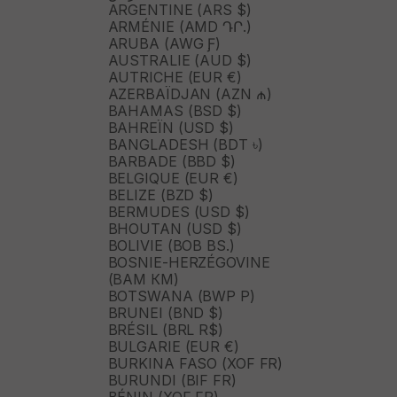
ARGENTINE (ARS $)
ARMÉNIE (AMD ԴՐ.)
ARUBA (AWG Ƒ)
AUSTRALIE (AUD $)
AUTRICHE (EUR €)
AZERBAÏDJAN (AZN ₼)
BAHAMAS (BSD $)
BAHREÏN (USD $)
BANGLADESH (BDT ৳)
BARBADE (BBD $)
BELGIQUE (EUR €)
BELIZE (BZD $)
BERMUDES (USD $)
BHOUTAN (USD $)
BOLIVIE (BOB BS.)
BOSNIE-HERZÉGOVINE
(BAM КМ)
BOTSWANA (BWP P)
BRUNEI (BND $)
BRÉSIL (BRL R$)
BULGARIE (EUR €)
BURKINA FASO (XOF FR)
BURUNDI (BIF FR)