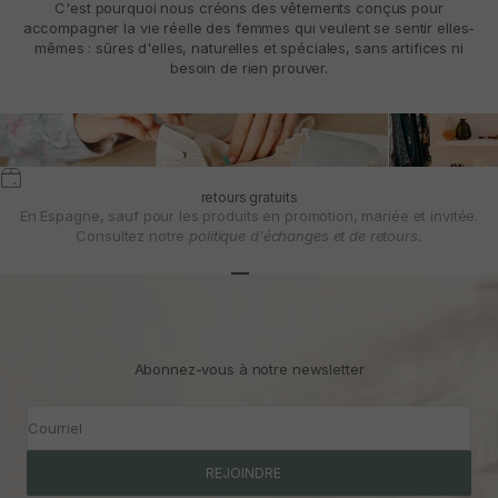
C'est pourquoi nous créons des vêtements conçus pour
accompagner la vie réelle des femmes qui veulent se sentir elles-
mêmes : sûres d'elles, naturelles et spéciales, sans artifices ni
besoin de rien prouver.
retours gratuits
En Espagne, sauf pour les produits en promotion, mariée et invitée.
Consultez notre
politique d'échanges et de retours.
Aller à l'article 1
Aller à l'article 2
Aller à l'article 3
Abonnez-vous à notre newsletter
Courriel
REJOINDRE