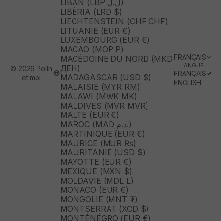
LIBAN (LBP ل.ل)
LIBÉRIA (LRD $)
LIECHTENSTEIN (CHF CHF)
LITUANIE (EUR €)
LUXEMBOURG (EUR €)
MACAO (MOP P)
FRANÇAIS
MACÉDOINE DU NORD (MKD
LANGUE
ДЕН)
© 2026 Polín
FRANÇAIS
MADAGASCAR (USD $)
et moi
ENGLISH
MALAISIE (MYR RM)
MALAWI (MWK MK)
MALDIVES (MVR MVR)
MALTE (EUR €)
MAROC (MAD د.م.)
MARTINIQUE (EUR €)
MAURICE (MUR ₨)
MAURITANIE (USD $)
MAYOTTE (EUR €)
MEXIQUE (MXN $)
MOLDAVIE (MDL L)
MONACO (EUR €)
MONGOLIE (MNT ₮)
MONTSERRAT (XCD $)
MONTÉNÉGRO (EUR €)