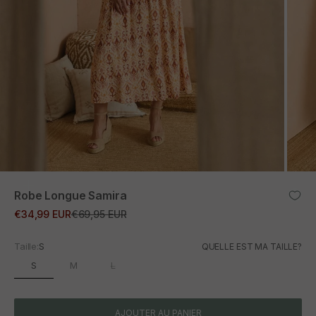
ZOOM
Robe Longue Samira
Prix promotionnel
Prix normal
€34,99 EUR
€69,95 EUR
Taille:
S
QUELLE EST MA TAILLE?
S
M
L
AJOUTER AU PANIER