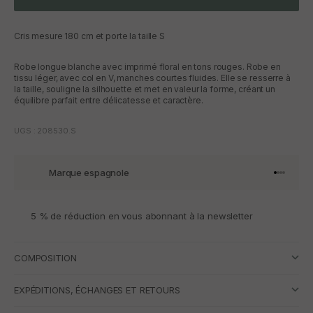
Cris mesure 180 cm et porte la taille S
Robe longue blanche avec imprimé floral en tons rouges. Robe en
tissu léger, avec col en V, manches courtes fluides. Elle se resserre à
la taille, souligne la silhouette et met en valeur la forme, créant un
équilibre parfait entre délicatesse et caractère.
UGS : 208530.S
Marque espagnole
Aller à l'
Aller à l
Aller à l
Aller à 
5 % de réduction en vous abonnant à la newsletter
COMPOSITION
EXPÉDITIONS, ÉCHANGES ET RETOURS