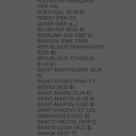
POLYNÉSIE FRANÇAISE
(XPF FR)
PORTUGAL (EUR €)
PÉROU (PEN S/)
QATAR (QAR ر.ق)
ROUMANIE (EUR €)
ROYAUME-UNI (GBP £)
RWANDA (RWF FRW)
RÉPUBLIQUE DOMINICAINE
(DOP $)
RÉPUBLIQUE TCHÈQUE
(EUR €)
SAINT-BARTHÉLEMY (EUR
€)
SAINT-CHRISTOPHE-ET-
NIÉVÈS (XCD $)
SAINT-MARIN (EUR €)
SAINT-MARTIN (EUR €)
SAINT-MARTIN (USD $)
SAINT-VINCENT-ET-LES-
GRENADINES (XCD $)
SAINTE-HÉLÈNE (SHP £)
SAINTE-LUCIE (XCD $)
SAMOA (WST T)