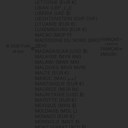
LETTONIE (EUR €)
LIBAN (LBP ل.ل)
LIBÉRIA (LRD $)
LIECHTENSTEIN (CHF CHF)
LITUANIE (EUR €)
LUXEMBOURG (EUR €)
MACAO (MOP P)
FRANÇAIS
MACÉDOINE DU NORD (MKD
LANGUE
ДЕН)
© 2026 Polín
FRANÇAIS
MADAGASCAR (USD $)
et moi
ENGLISH
MALAISIE (MYR RM)
MALAWI (MWK MK)
MALDIVES (MVR MVR)
MALTE (EUR €)
MAROC (MAD د.م.)
MARTINIQUE (EUR €)
MAURICE (MUR ₨)
MAURITANIE (USD $)
MAYOTTE (EUR €)
MEXIQUE (MXN $)
MOLDAVIE (MDL L)
MONACO (EUR €)
MONGOLIE (MNT ₮)
MONTSERRAT (XCD $)