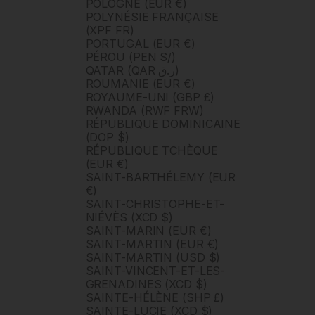
POLOGNE (EUR €)
POLYNÉSIE FRANÇAISE
(XPF FR)
PORTUGAL (EUR €)
PÉROU (PEN S/)
QATAR (QAR ر.ق)
ROUMANIE (EUR €)
ROYAUME-UNI (GBP £)
RWANDA (RWF FRW)
RÉPUBLIQUE DOMINICAINE
(DOP $)
RÉPUBLIQUE TCHÈQUE
(EUR €)
SAINT-BARTHÉLEMY (EUR
€)
SAINT-CHRISTOPHE-ET-
NIÉVÈS (XCD $)
SAINT-MARIN (EUR €)
SAINT-MARTIN (EUR €)
SAINT-MARTIN (USD $)
SAINT-VINCENT-ET-LES-
GRENADINES (XCD $)
SAINTE-HÉLÈNE (SHP £)
SAINTE-LUCIE (XCD $)