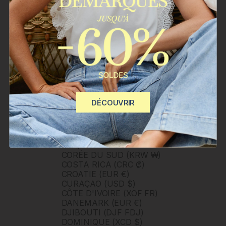
BURUNDI (BIF FR)
BÉNIN (XOF FR)
CAMBODGE (KHR ៛)
CAMEROUN (XAF CFA)
CANADA (CAD $)
CAP-VERT (CVE $)
CARAÏBES NÉERLANDAISES
(USD $)
CHILI (CLP $)
CHINE (CNY ¥)
CHYPRE (EUR €)
DÉCOUVRIR
CITÉ DU VATICAN (EUR €)
COLOMBIE (COP $)
COMORES (KMF FR)
CONGO - BRAZZAVILLE (XAF
CFA)
CORÉE DU SUD (KRW ₩)
COSTA RICA (CRC ₡)
CROATIE (EUR €)
CURAÇAO (USD $)
CÔTE D'IVOIRE (XOF FR)
DANEMARK (EUR €)
DJIBOUTI (DJF FDJ)
DOMINIQUE (XCD $)