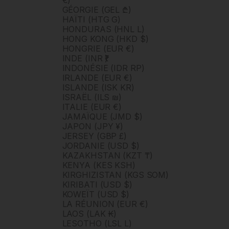
€)
GÉORGIE (GEL ₾)
HAÏTI (HTG G)
HONDURAS (HNL L)
HONG KONG (HKD $)
HONGRIE (EUR €)
INDE (INR ₹)
INDONÉSIE (IDR RP)
IRLANDE (EUR €)
ISLANDE (ISK KR)
ISRAËL (ILS ₪)
ITALIE (EUR €)
JAMAÏQUE (JMD $)
JAPON (JPY ¥)
JERSEY (GBP £)
JORDANIE (USD $)
KAZAKHSTAN (KZT ₸)
KENYA (KES KSH)
KIRGHIZISTAN (KGS SOM)
KIRIBATI (USD $)
KOWEÏT (USD $)
LA RÉUNION (EUR €)
LAOS (LAK ₭)
LESOTHO (LSL L)