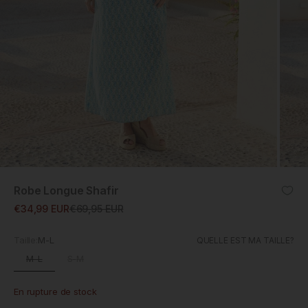
ZOOM
Robe Longue Shafir
Prix promotionnel
Prix normal
€34,99 EUR
€69,95 EUR
Taille:
M-L
QUELLE EST MA TAILLE?
M-L
S-M
En rupture de stock