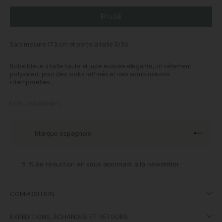
ÉPUISÉ
Sara mesure 173 cm et porte la taille S/36
Robe bleue à taille haute et jupe évasée élégante, un vêtement
polyvalent pour des looks raffinés et des combinaisons
intemporelles.
UGS : 208389.M-L
Marque espagnole
Aller à l'
Aller à l
Aller à l
Aller à 
5 % de réduction en vous abonnant à la newsletter
COMPOSITION
EXPÉDITIONS, ÉCHANGES ET RETOURS