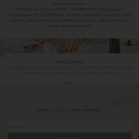
grande occasion.
C'est pourquoi nous créons des vêtements conçus pour
accompagner la vie réelle des femmes qui veulent se sentir elles-
mêmes : sûres d'elles, naturelles et spéciales, sans artifices ni
besoin de rien prouver.
retours gratuits
En Espagne, sauf pour les produits en promotion, mariée et invitée.
Consultez notre
politique d'échanges et de retours.
Aller à l'article 1
Aller à l'article 2
Aller à l'article 3
Abonnez-vous à notre newsletter
Courriel
REJOINDRE