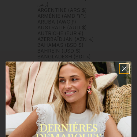
ر.س)
ARGENTINE (ARS $)
ARMÉNIE (AMD ԴՐ.)
ARUBA (AWG Ƒ)
AUSTRALIE (AUD $)
AUTRICHE (EUR €)
AZERBAÏDJAN (AZN ₼)
BAHAMAS (BSD $)
BAHREÏN (USD $)
BANGLADESH (BDT ৳)
BARBADE (BBD $)
BELGIQUE (EUR €)
BELIZE (BZD $)
BERMUDES (USD $)
BHOUTAN (USD $)
BOLIVIE (BOB BS.)
BOSNIE-HERZÉGOVINE
(BAM КМ)
BOTSWANA (BWP P)
BRUNEI (BND $)
BRÉSIL (BRL R$)
BULGARIE (EUR €)
BURKINA FASO (XOF FR)