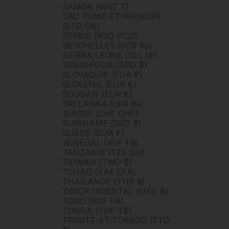
SAMOA (WST T)
SAO TOMÉ-ET-PRINCIPE
(STD DB)
SERBIE (RSD РСД)
SEYCHELLES (SCR ₨)
SIERRA LEONE (SLL LE)
SINGAPOUR (SGD $)
SLOVAQUIE (EUR €)
SLOVÉNIE (EUR €)
SOUDAN (EUR €)
SRI LANKA (LKR ₨)
SUISSE (CHF CHF)
SURINAME (SRD $)
SUÈDE (EUR €)
SÉNÉGAL (XOF FR)
TANZANIE (TZS SH)
TAÏWAN (TWD $)
TCHAD (XAF CFA)
THAÏLANDE (THB ฿)
TIMOR ORIENTAL (USD $)
TOGO (XOF FR)
TONGA (TOP T$)
TRINITÉ-ET-TOBAGO (TTD