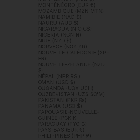
MONTÉNÉGRO (EUR €)
MOZAMBIQUE (MZN MTN)
NAMIBIE (NAD $)
NAURU (AUD $)
NICARAGUA (NIO C$)
NIGÉRIA (NGN ₦)
NIUE (NZD $)
NORVÈGE (NOK KR)
NOUVELLE-CALÉDONIE (XPF
FR)
NOUVELLE-ZÉLANDE (NZD
$)
NÉPAL (NPR RS.)
OMAN (USD $)
OUGANDA (UGX USH)
OUZBÉKISTAN (UZS SO'M)
PAKISTAN (PKR ₨)
PANAMA (USD $)
PAPOUASIE-NOUVELLE-
GUINÉE (PGK K)
PARAGUAY (PYG ₲)
PAYS-BAS (EUR €)
PHILIPPINES (PHP ₱)