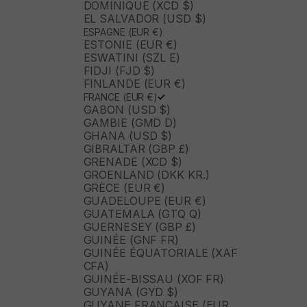
DOMINIQUE (XCD $)
EL SALVADOR (USD $)
ESPAGNE (EUR €)
ESTONIE (EUR €)
ESWATINI (SZL E)
FIDJI (FJD $)
FINLANDE (EUR €)
FRANCE (EUR €)
GABON (USD $)
GAMBIE (GMD D)
GHANA (USD $)
GIBRALTAR (GBP £)
GRENADE (XCD $)
GROENLAND (DKK KR.)
GRÈCE (EUR €)
GUADELOUPE (EUR €)
GUATEMALA (GTQ Q)
GUERNESEY (GBP £)
GUINÉE (GNF FR)
GUINÉE ÉQUATORIALE (XAF
CFA)
GUINÉE-BISSAU (XOF FR)
GUYANA (GYD $)
GUYANE FRANÇAISE (EUR