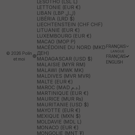
LESOTHO (LSL L)
LETTONIE (EUR €)
LIBAN (LBP ل.ل)
LIBÉRIA (LRD $)
LIECHTENSTEIN (CHF CHF)
LITUANIE (EUR €)
LUXEMBOURG (EUR €)
MACAO (MOP P)
FRANÇAIS
MACÉDOINE DU NORD (MKD
LANGUE
ДЕН)
© 2026 Polín
FRANÇAIS
MADAGASCAR (USD $)
et moi
ENGLISH
MALAISIE (MYR RM)
MALAWI (MWK MK)
MALDIVES (MVR MVR)
MALTE (EUR €)
MAROC (MAD د.م.)
MARTINIQUE (EUR €)
MAURICE (MUR ₨)
MAURITANIE (USD $)
MAYOTTE (EUR €)
MEXIQUE (MXN $)
MOLDAVIE (MDL L)
MONACO (EUR €)
MONGOLIE (MNT ₮)