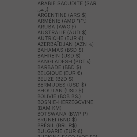
ARABIE SAOUDITE (SAR
ر.س)
ARGENTINE (ARS $)
ARMÉNIE (AMD ԴՐ.)
ARUBA (AWG Ƒ)
AUSTRALIE (AUD $)
AUTRICHE (EUR €)
AZERBAÏDJAN (AZN ₼)
BAHAMAS (BSD $)
BAHREÏN (USD $)
BANGLADESH (BDT ৳)
BARBADE (BBD $)
BELGIQUE (EUR €)
BELIZE (BZD $)
BERMUDES (USD $)
BHOUTAN (USD $)
BOLIVIE (BOB BS.)
BOSNIE-HERZÉGOVINE
(BAM КМ)
BOTSWANA (BWP P)
BRUNEI (BND $)
BRÉSIL (BRL R$)
BULGARIE (EUR €)