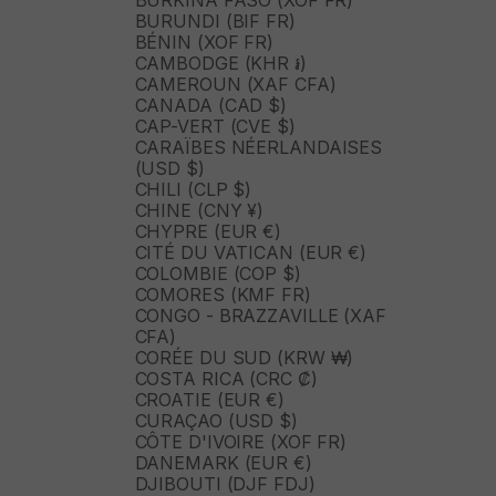
BURKINA FASO (XOF FR)
BURUNDI (BIF FR)
BÉNIN (XOF FR)
CAMBODGE (KHR ៛)
CAMEROUN (XAF CFA)
CANADA (CAD $)
CAP-VERT (CVE $)
CARAÏBES NÉERLANDAISES
(USD $)
CHILI (CLP $)
CHINE (CNY ¥)
CHYPRE (EUR €)
CITÉ DU VATICAN (EUR €)
COLOMBIE (COP $)
COMORES (KMF FR)
CONGO - BRAZZAVILLE (XAF
CFA)
CORÉE DU SUD (KRW ₩)
COSTA RICA (CRC ₡)
CROATIE (EUR €)
CURAÇAO (USD $)
CÔTE D'IVOIRE (XOF FR)
DANEMARK (EUR €)
DJIBOUTI (DJF FDJ)