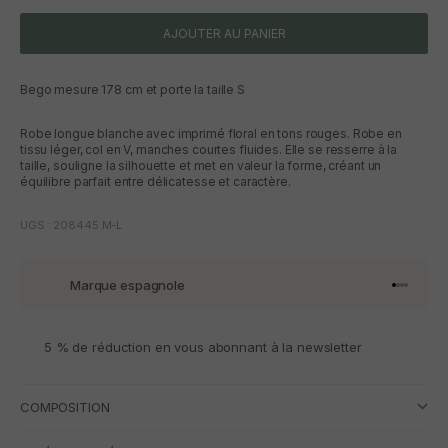
AJOUTER AU PANIER
Bego mesure 178 cm et porte la taille S
Robe longue blanche avec imprimé floral en tons rouges. Robe en
tissu léger, col en V, manches courtes fluides. Elle se resserre à la
taille, souligne la silhouette et met en valeur la forme, créant un
équilibre parfait entre délicatesse et caractère.
UGS : 208445.M-L
Marque espagnole
Aller à l'
Aller à l
Aller à l
Aller à 
5 % de réduction en vous abonnant à la newsletter
COMPOSITION