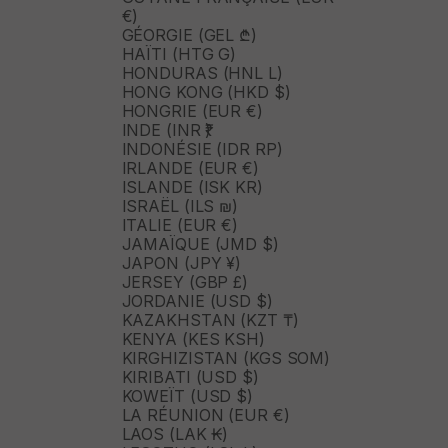
€)
GÉORGIE (GEL ₾)
HAÏTI (HTG G)
HONDURAS (HNL L)
HONG KONG (HKD $)
HONGRIE (EUR €)
INDE (INR ₹)
INDONÉSIE (IDR RP)
IRLANDE (EUR €)
ISLANDE (ISK KR)
ISRAËL (ILS ₪)
ITALIE (EUR €)
JAMAÏQUE (JMD $)
JAPON (JPY ¥)
JERSEY (GBP £)
JORDANIE (USD $)
KAZAKHSTAN (KZT ₸)
KENYA (KES KSH)
KIRGHIZISTAN (KGS SOM)
KIRIBATI (USD $)
KOWEÏT (USD $)
LA RÉUNION (EUR €)
LAOS (LAK ₭)