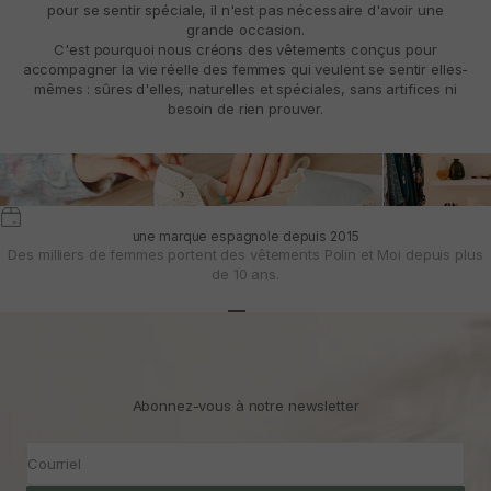
pour se sentir spéciale, il n'est pas nécessaire d'avoir une
grande occasion.
C'est pourquoi nous créons des vêtements conçus pour
accompagner la vie réelle des femmes qui veulent se sentir elles-
mêmes : sûres d'elles, naturelles et spéciales, sans artifices ni
besoin de rien prouver.
une marque espagnole depuis 2015
Des milliers de femmes portent des vêtements Polin et Moi depuis plus
de 10 ans.
Aller à l'article 1
Aller à l'article 2
Aller à l'article 3
Abonnez-vous à notre newsletter
Courriel