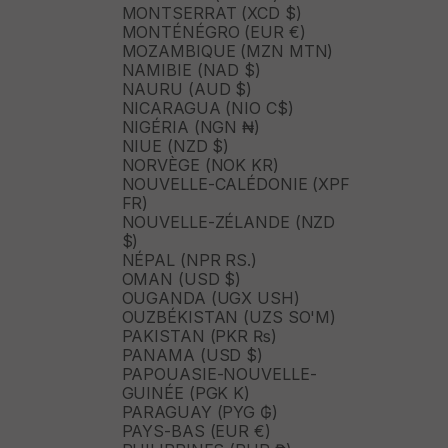
MONTSERRAT (XCD $)
MONTÉNÉGRO (EUR €)
MOZAMBIQUE (MZN MTN)
NAMIBIE (NAD $)
NAURU (AUD $)
NICARAGUA (NIO C$)
NIGÉRIA (NGN ₦)
NIUE (NZD $)
NORVÈGE (NOK KR)
NOUVELLE-CALÉDONIE (XPF
FR)
NOUVELLE-ZÉLANDE (NZD
$)
NÉPAL (NPR RS.)
OMAN (USD $)
OUGANDA (UGX USH)
OUZBÉKISTAN (UZS SO'M)
PAKISTAN (PKR ₨)
PANAMA (USD $)
PAPOUASIE-NOUVELLE-
GUINÉE (PGK K)
PARAGUAY (PYG ₲)
PAYS-BAS (EUR €)