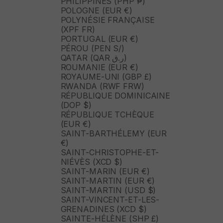
PHILIPPINES (PHP ₱)
POLOGNE (EUR €)
POLYNÉSIE FRANÇAISE
(XPF FR)
PORTUGAL (EUR €)
PÉROU (PEN S/)
QATAR (QAR ر.ق)
ROUMANIE (EUR €)
ROYAUME-UNI (GBP £)
RWANDA (RWF FRW)
RÉPUBLIQUE DOMINICAINE
(DOP $)
RÉPUBLIQUE TCHÈQUE
(EUR €)
SAINT-BARTHÉLEMY (EUR
€)
SAINT-CHRISTOPHE-ET-
NIÉVÈS (XCD $)
SAINT-MARIN (EUR €)
SAINT-MARTIN (EUR €)
SAINT-MARTIN (USD $)
SAINT-VINCENT-ET-LES-
GRENADINES (XCD $)
SAINTE-HÉLÈNE (SHP £)