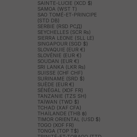
SAINTE-LUCIE (XCD $)
SAMOA (WST T)
SAO TOMÉ-ET-PRINCIPE
(STD DB)
SERBIE (RSD РСД)
SEYCHELLES (SCR ₨)
SIERRA LEONE (SLL LE)
SINGAPOUR (SGD $)
SLOVAQUIE (EUR €)
SLOVÉNIE (EUR €)
SOUDAN (EUR €)
SRI LANKA (LKR ₨)
SUISSE (CHF CHF)
SURINAME (SRD $)
SUÈDE (EUR €)
SÉNÉGAL (XOF FR)
TANZANIE (TZS SH)
TAÏWAN (TWD $)
TCHAD (XAF CFA)
THAÏLANDE (THB ฿)
TIMOR ORIENTAL (USD $)
TOGO (XOF FR)
TONGA (TOP T$)
TRINITÉ-ET-TOBAGO (TTD