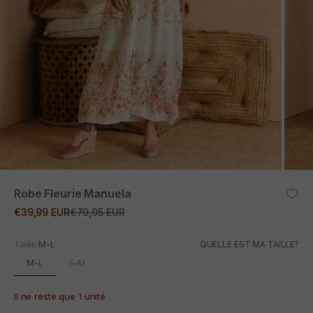
ZOOM
Robe Fleurie Manuela
Prix promotionnel
Prix normal
€39,99 EUR
€79,95 EUR
Taille:
M-L
QUELLE EST MA TAILLE?
M-L
S-M
Il ne reste que 1 unité