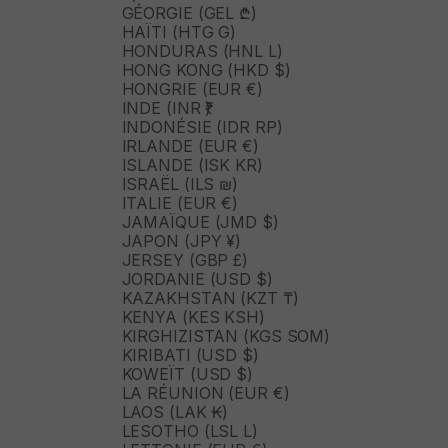
GÉORGIE (GEL ₾)
HAÏTI (HTG G)
HONDURAS (HNL L)
HONG KONG (HKD $)
HONGRIE (EUR €)
INDE (INR ₹)
INDONÉSIE (IDR RP)
IRLANDE (EUR €)
ISLANDE (ISK KR)
ISRAËL (ILS ₪)
ITALIE (EUR €)
JAMAÏQUE (JMD $)
JAPON (JPY ¥)
JERSEY (GBP £)
JORDANIE (USD $)
KAZAKHSTAN (KZT ₸)
KENYA (KES KSH)
KIRGHIZISTAN (KGS SOM)
KIRIBATI (USD $)
KOWEÏT (USD $)
LA RÉUNION (EUR €)
LAOS (LAK ₭)
LESOTHO (LSL L)