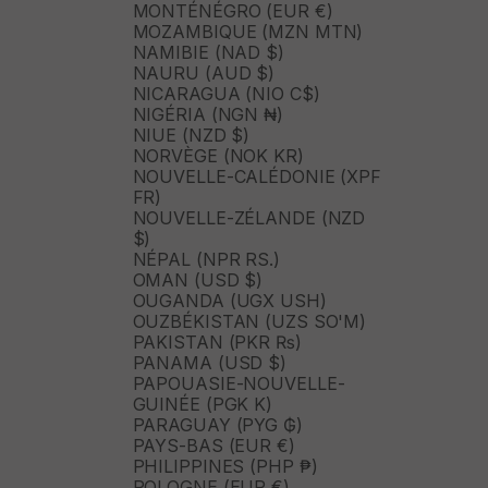
MONTÉNÉGRO (EUR €)
MOZAMBIQUE (MZN MTN)
NAMIBIE (NAD $)
NAURU (AUD $)
NICARAGUA (NIO C$)
NIGÉRIA (NGN ₦)
NIUE (NZD $)
NORVÈGE (NOK KR)
NOUVELLE-CALÉDONIE (XPF
FR)
NOUVELLE-ZÉLANDE (NZD
$)
NÉPAL (NPR RS.)
OMAN (USD $)
OUGANDA (UGX USH)
OUZBÉKISTAN (UZS SO'M)
PAKISTAN (PKR ₨)
PANAMA (USD $)
PAPOUASIE-NOUVELLE-
GUINÉE (PGK K)
PARAGUAY (PYG ₲)
PAYS-BAS (EUR €)
PHILIPPINES (PHP ₱)
POLOGNE (EUR €)