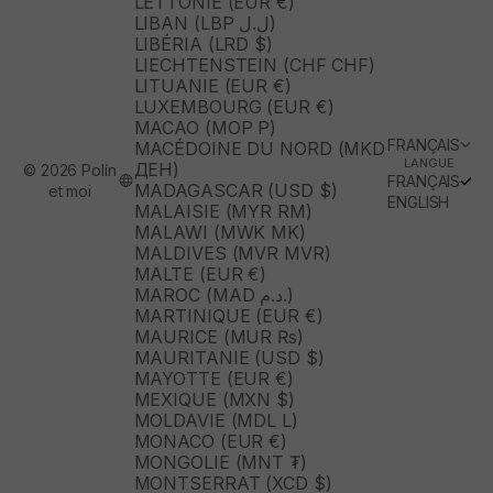
LETTONIE (EUR €)
LIBAN (LBP ل.ل)
LIBÉRIA (LRD $)
LIECHTENSTEIN (CHF CHF)
LITUANIE (EUR €)
LUXEMBOURG (EUR €)
MACAO (MOP P)
FRANÇAIS
MACÉDOINE DU NORD (MKD
LANGUE
ДЕН)
© 2026 Polín
FRANÇAIS
MADAGASCAR (USD $)
et moi
ENGLISH
MALAISIE (MYR RM)
MALAWI (MWK MK)
MALDIVES (MVR MVR)
MALTE (EUR €)
MAROC (MAD د.م.)
MARTINIQUE (EUR €)
MAURICE (MUR ₨)
MAURITANIE (USD $)
MAYOTTE (EUR €)
MEXIQUE (MXN $)
MOLDAVIE (MDL L)
MONACO (EUR €)
MONGOLIE (MNT ₮)
MONTSERRAT (XCD $)