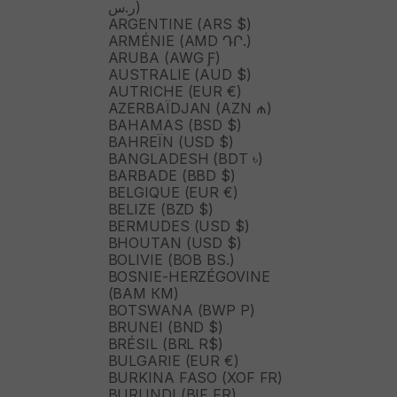
ر.س)
ARGENTINE (ARS $)
ARMÉNIE (AMD ԴՐ.)
ARUBA (AWG Ƒ)
AUSTRALIE (AUD $)
AUTRICHE (EUR €)
AZERBAÏDJAN (AZN ₼)
BAHAMAS (BSD $)
BAHREÏN (USD $)
BANGLADESH (BDT ৳)
BARBADE (BBD $)
BELGIQUE (EUR €)
BELIZE (BZD $)
BERMUDES (USD $)
BHOUTAN (USD $)
BOLIVIE (BOB BS.)
BOSNIE-HERZÉGOVINE
(BAM КМ)
BOTSWANA (BWP P)
BRUNEI (BND $)
BRÉSIL (BRL R$)
BULGARIE (EUR €)
BURKINA FASO (XOF FR)
BURUNDI (BIF FR)