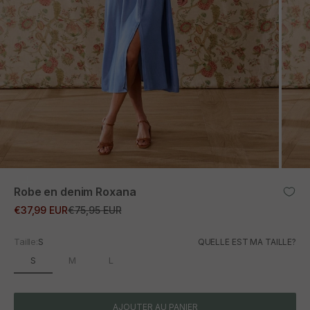
ZOOM
Robe en denim Roxana
Prix promotionnel
Prix normal
€37,99 EUR
€75,95 EUR
Taille:
S
QUELLE EST MA TAILLE?
S
M
L
AJOUTER AU PANIER