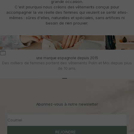
grande occasion.
C'est pourquoi nous créons des vêtements conçus pour
accompagner la vie réelle des femmes qui veulent se sentir elles-
mêmes : sûres d'elles, naturelles et spéciales, sans artifices ni
besoin de rien prouver.
une marque espagnole depuis 2015
Des milliers de femmes portent des vêtements Polin et Moi depuis plus
de 10 ans.
Aller à l'article 1
Aller à l'article 2
Aller à l'article 3
Abonnez-vous à notre newsletter
Courriel
REJOINDRE