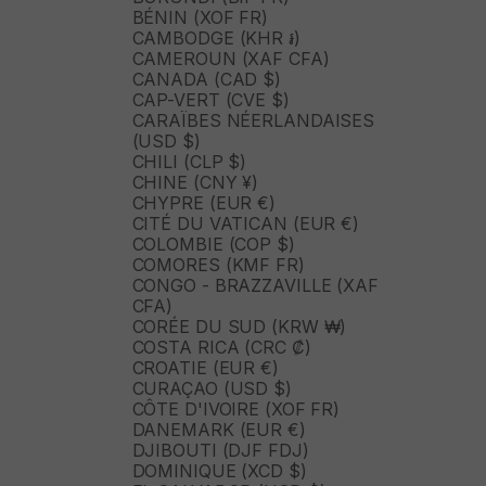
BÉNIN (XOF FR)
CAMBODGE (KHR ៛)
CAMEROUN (XAF CFA)
CANADA (CAD $)
CAP-VERT (CVE $)
CARAÏBES NÉERLANDAISES
(USD $)
CHILI (CLP $)
CHINE (CNY ¥)
CHYPRE (EUR €)
CITÉ DU VATICAN (EUR €)
COLOMBIE (COP $)
COMORES (KMF FR)
CONGO - BRAZZAVILLE (XAF
CFA)
CORÉE DU SUD (KRW ₩)
COSTA RICA (CRC ₡)
CROATIE (EUR €)
CURAÇAO (USD $)
CÔTE D'IVOIRE (XOF FR)
DANEMARK (EUR €)
DJIBOUTI (DJF FDJ)
DOMINIQUE (XCD $)