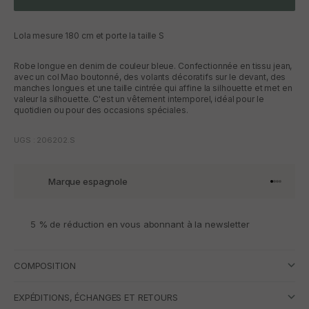
Lola mesure 180 cm et porte la taille S
Robe longue en denim de couleur bleue. Confectionnée en tissu jean,
avec un col Mao boutonné, des volants décoratifs sur le devant, des
manches longues et une taille cintrée qui affine la silhouette et met en
valeur la silhouette. C'est un vêtement intemporel, idéal pour le
quotidien ou pour des occasions spéciales.
UGS : 206202.S
Marque espagnole
Aller à l'
Aller à l
Aller à l
Aller à 
5 % de réduction en vous abonnant à la newsletter
COMPOSITION
EXPÉDITIONS, ÉCHANGES ET RETOURS