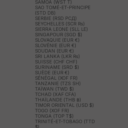
SAMOA (WST T)
SAO TOMÉ-ET-PRINCIPE
(STD DB)
SERBIE (RSD РСД)
SEYCHELLES (SCR ₨)
SIERRA LEONE (SLL LE)
SINGAPOUR (SGD $)
SLOVAQUIE (EUR €)
SLOVÉNIE (EUR €)
SOUDAN (EUR €)
SRI LANKA (LKR ₨)
SUISSE (CHF CHF)
SURINAME (SRD $)
SUÈDE (EUR €)
SÉNÉGAL (XOF FR)
TANZANIE (TZS SH)
TAÏWAN (TWD $)
TCHAD (XAF CFA)
THAÏLANDE (THB ฿)
TIMOR ORIENTAL (USD $)
TOGO (XOF FR)
TONGA (TOP T$)
TRINITÉ-ET-TOBAGO (TTD
$)