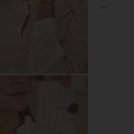
AIDE
M