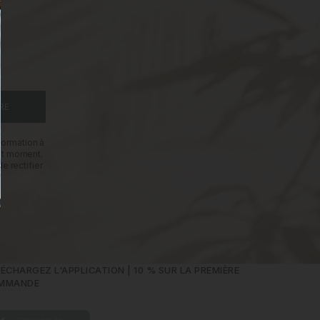
RE
formation à
out moment.
e rectifier
ÉCHARGEZ L'APPLICATION | 10 % SUR LA PREMIÈRE
MMANDE