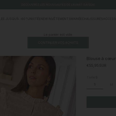
DÉCOUVREZ LES NOUVEAUTÉS DE L'AVANT-SAISON
LES JUSQU'À -60 %
INVITÉE
NEW IN
VÊTEMENTS
MARIÉE
CHAUSSURES
ACCESS
Le panier est vide
CONTINUER VOS ACHATS
Blouse à cœur
Prix promotionne
€55,95 EUR
Taille:
S
S
M