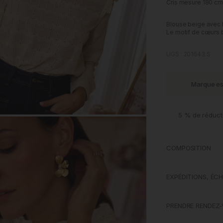
Cris mesure 180 cm e
Blouse beige avec b
Le motif de cœurs 
UGS : 201643.S
Marque e
5 % de réduct
M
COMPOSITION
EXPÉDITIONS, ÉC
PRENDRE RENDEZ-