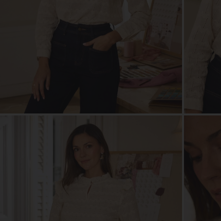
ZOOM
ZOO