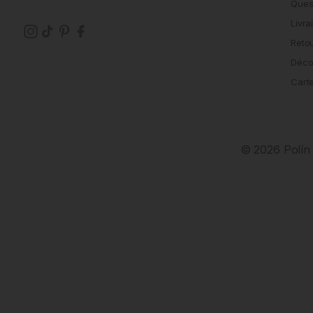
Ques
Livra
Reto
Déco
Cart
© 2026 Polín 