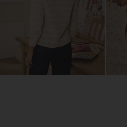
ZOOM
ZOO