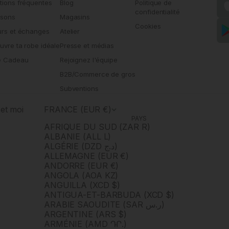
tions fréquentes
Blog
Politique de
confidentialité
isons
Magasins
Cookies
urs et échanges
Atelier
uvre ta robe idéale
Presse et médias
e Cadeau
Rejoignez l'équipe
B2B/Commerce de gros
Subventions
et moi
FRANCE (EUR €)
PAYS
AFRIQUE DU SUD (ZAR R)
ALBANIE (ALL L)
ALGÉRIE (DZD د.ج)
ALLEMAGNE (EUR €)
ANDORRE (EUR €)
ANGOLA (AOA KZ)
ANGUILLA (XCD $)
ANTIGUA-ET-BARBUDA (XCD $)
ARABIE SAOUDITE (SAR ر.س)
ARGENTINE (ARS $)
ARMÉNIE (AMD ԴՐ.)