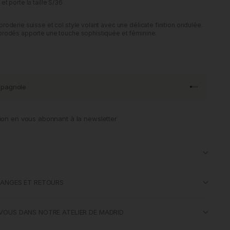
t porte la taille S/36
roderie suisse et col style volant avec une délicate finition ondulée.
brodés apporte une touche sophistiquée et féminine.
spagnole
Aller à l'artic
Aller à l'art
Aller à l'art
Aller à l'ar
ion en vous abonnant à la newsletter
HANGES ET RETOURS
VOUS DANS NOTRE ATELIER DE MADRID