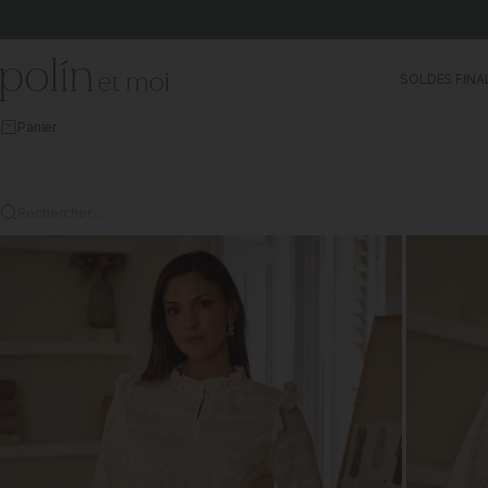
Aller au contenu
Polín et moi
SOLDES FINA
Panier
Rechercher…