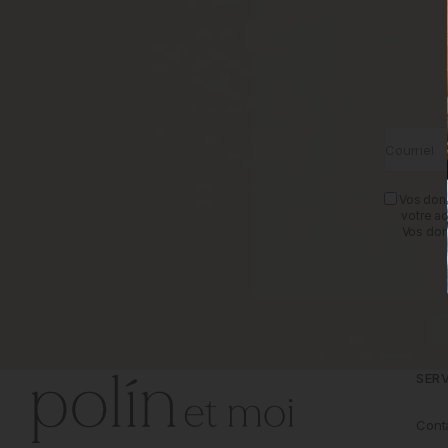
Courriel
Vos donn
votre a
Vos don
SERV
Cont