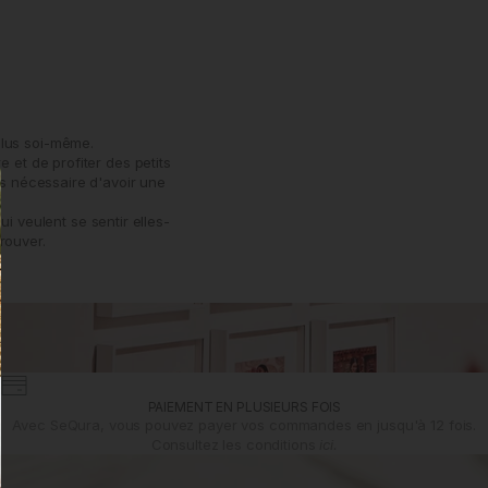
plus soi-même.
 et de profiter des petits
as nécessaire d'avoir une
 veulent se sentir elles-
rouver.
PAIEMENT EN PLUSIEURS FOIS
Avec SeQura, vous pouvez payer vos commandes en jusqu'à 12 fois.
Consultez les conditions
ici.