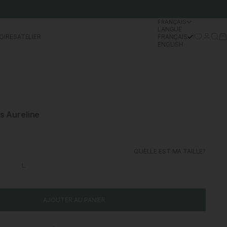
FRANÇAIS
LANGUE
Se conn
Rech
Pa
OIRES
ATELIER
FRANÇAIS
ENGLISH
s Aureline
l
QUELLE EST MA TAILLE?
L
AJOUTER AU PANIER