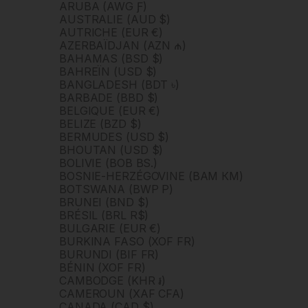
ARUBA (AWG Ƒ)
AUSTRALIE (AUD $)
AUTRICHE (EUR €)
AZERBAÏDJAN (AZN ₼)
BAHAMAS (BSD $)
BAHREÏN (USD $)
BANGLADESH (BDT ৳)
BARBADE (BBD $)
BELGIQUE (EUR €)
BELIZE (BZD $)
BERMUDES (USD $)
BHOUTAN (USD $)
BOLIVIE (BOB BS.)
BOSNIE-HERZÉGOVINE (BAM КМ)
BOTSWANA (BWP P)
BRUNEI (BND $)
BRÉSIL (BRL R$)
BULGARIE (EUR €)
BURKINA FASO (XOF FR)
BURUNDI (BIF FR)
BÉNIN (XOF FR)
CAMBODGE (KHR ៛)
CAMEROUN (XAF CFA)
CANADA (CAD $)