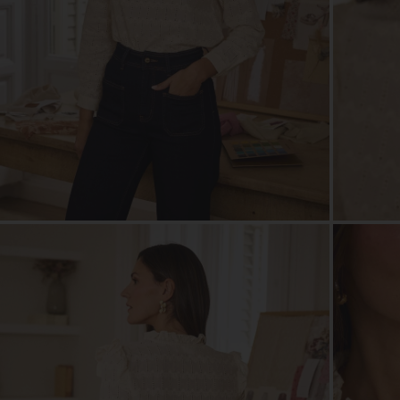
ZOOM
ZOO