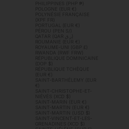
PHILIPPINES (PHP ₱)
POLOGNE (EUR €)
POLYNÉSIE FRANÇAISE
(XPF FR)
PORTUGAL (EUR €)
PÉROU (PEN S/)
QATAR (QAR ر.ق)
ROUMANIE (EUR €)
ROYAUME-UNI (GBP £)
RWANDA (RWF FRW)
RÉPUBLIQUE DOMINICAINE
(DOP $)
RÉPUBLIQUE TCHÈQUE
(EUR €)
SAINT-BARTHÉLEMY (EUR
€)
SAINT-CHRISTOPHE-ET-
NIÉVÈS (XCD $)
SAINT-MARIN (EUR €)
SAINT-MARTIN (EUR €)
SAINT-MARTIN (USD $)
SAINT-VINCENT-ET-LES-
GRENADINES (XCD $)