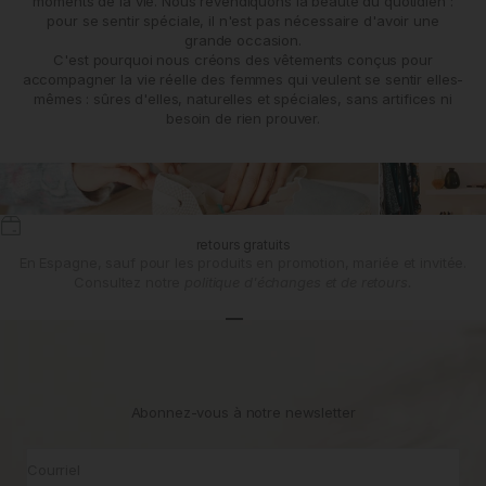
moments de la vie. Nous revendiquons la beauté du quotidien :
pour se sentir spéciale, il n'est pas nécessaire d'avoir une
grande occasion.
C'est pourquoi nous créons des vêtements conçus pour
accompagner la vie réelle des femmes qui veulent se sentir elles-
mêmes : sûres d'elles, naturelles et spéciales, sans artifices ni
besoin de rien prouver.
retours gratuits
En Espagne, sauf pour les produits en promotion, mariée et invitée.
Consultez notre
politique d'échanges et de retours.
Aller à l'article 1
Aller à l'article 2
Aller à l'article 3
Abonnez-vous à notre newsletter
Courriel