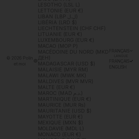
LESOTHO (LSL L)
LETTONIE (EUR €)
LIBAN (LBP ل.ل)
LIBÉRIA (LRD $)
LIECHTENSTEIN (CHF CHF)
LITUANIE (EUR €)
LUXEMBOURG (EUR €)
MACAO (MOP P)
FRANÇAIS
MACÉDOINE DU NORD (MKD
LANGUE
ДЕН)
© 2026 Polín
FRANÇAIS
MADAGASCAR (USD $)
et moi
ENGLISH
MALAISIE (MYR RM)
MALAWI (MWK MK)
MALDIVES (MVR MVR)
MALTE (EUR €)
MAROC (MAD د.م.)
MARTINIQUE (EUR €)
MAURICE (MUR ₨)
MAURITANIE (USD $)
MAYOTTE (EUR €)
MEXIQUE (MXN $)
MOLDAVIE (MDL L)
MONACO (EUR €)