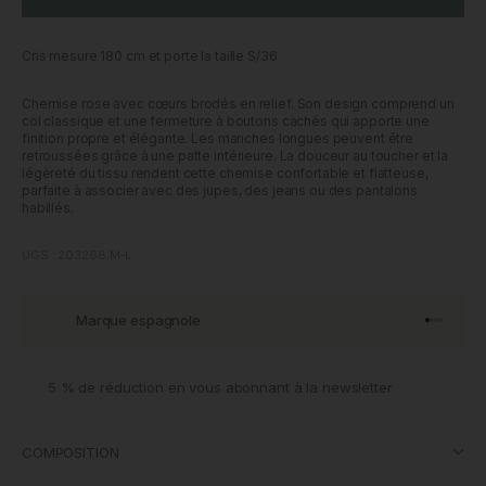
Cris mesure 180 cm et porte la taille S/36
Chemise rose avec cœurs brodés en relief. Son design comprend un
col classique et une fermeture à boutons cachés qui apporte une
finition propre et élégante. Les manches longues peuvent être
retroussées grâce à une patte intérieure. La douceur au toucher et la
légèreté du tissu rendent cette chemise confortable et flatteuse,
parfaite à associer avec des jupes, des jeans ou des pantalons
habillés.
UGS : 203268.M-L
Marque espagnole
Aller à l'
Aller à l
Aller à l
Aller à 
5 % de réduction en vous abonnant à la newsletter
COMPOSITION