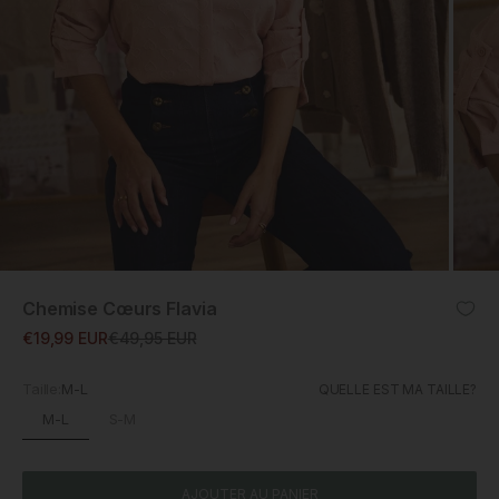
ZOOM
Chemise Cœurs Flavia
Prix promotionnel
Prix normal
€19,99 EUR
€49,95 EUR
Taille:
M-L
QUELLE EST MA TAILLE?
M-L
S-M
AJOUTER AU PANIER