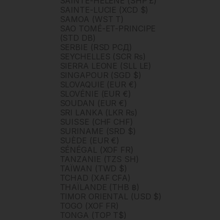
SAINTE-HÉLÈNE (SHP £)
SAINTE-LUCIE (XCD $)
SAMOA (WST T)
SAO TOMÉ-ET-PRINCIPE
(STD DB)
SERBIE (RSD РСД)
SEYCHELLES (SCR ₨)
SIERRA LEONE (SLL LE)
SINGAPOUR (SGD $)
SLOVAQUIE (EUR €)
SLOVÉNIE (EUR €)
SOUDAN (EUR €)
SRI LANKA (LKR ₨)
SUISSE (CHF CHF)
SURINAME (SRD $)
SUÈDE (EUR €)
SÉNÉGAL (XOF FR)
TANZANIE (TZS SH)
TAÏWAN (TWD $)
TCHAD (XAF CFA)
THAÏLANDE (THB ฿)
TIMOR ORIENTAL (USD $)
TOGO (XOF FR)
TONGA (TOP T$)