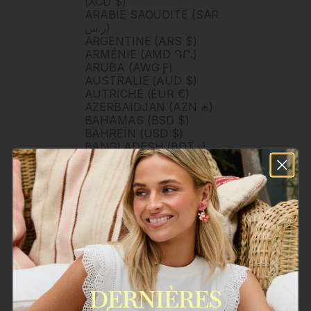
(XCD $)
ARABIE SAOUDITE (SAR
ر.س)
ARGENTINE (ARS $)
ARMÉNIE (AMD ԴՐ.)
ARUBA (AWG Ƒ)
AUSTRALIE (AUD $)
AUTRICHE (EUR €)
AZERBAÏDJAN (AZN ₼)
BAHAMAS (BSD $)
BAHREÏN (USD $)
BANGLADESH (BDT ৳)
BARBADE (BBD $)
BELGIQUE (EUR €)
BELIZE (BZD $)
BERMUDES (USD $)
BHOUTAN (USD $)
BOLIVIE (BOB BS.)
BOSNIE-HERZÉGOVINE
(BAM КМ)
BOTSWANA (BWP P)
BRUNEI (BND $)
BRÉSIL (BRL R$)
BULGARIE (EUR €)