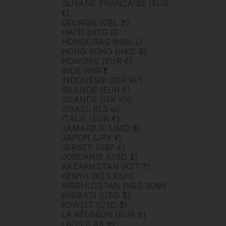
GUYANE FRANÇAISE (EUR
€)
GÉORGIE (GEL ₾)
HAÏTI (HTG G)
HONDURAS (HNL L)
HONG KONG (HKD $)
HONGRIE (EUR €)
INDE (INR ₹)
INDONÉSIE (IDR RP)
IRLANDE (EUR €)
ISLANDE (ISK KR)
ISRAËL (ILS ₪)
ITALIE (EUR €)
JAMAÏQUE (JMD $)
JAPON (JPY ¥)
JERSEY (GBP £)
JORDANIE (USD $)
KAZAKHSTAN (KZT ₸)
KENYA (KES KSH)
KIRGHIZISTAN (KGS SOM)
KIRIBATI (USD $)
KOWEÏT (USD $)
LA RÉUNION (EUR €)
LAOS (LAK ₭)