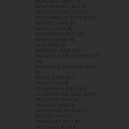
MONGOLIE (MNT ₮)
MONTSERRAT (XCD $)
MONTÉNÉGRO (EUR €)
MOZAMBIQUE (MZN MTN)
NAMIBIE (NAD $)
NAURU (AUD $)
NICARAGUA (NIO C$)
NIGÉRIA (NGN ₦)
NIUE (NZD $)
NORVÈGE (NOK KR)
NOUVELLE-CALÉDONIE (XPF
FR)
NOUVELLE-ZÉLANDE (NZD
$)
NÉPAL (NPR RS.)
OMAN (USD $)
OUGANDA (UGX USH)
OUZBÉKISTAN (UZS SO'M)
PAKISTAN (PKR ₨)
PANAMA (USD $)
PAPOUASIE-NOUVELLE-
GUINÉE (PGK K)
PARAGUAY (PYG ₲)
PAYS-BAS (EUR €)