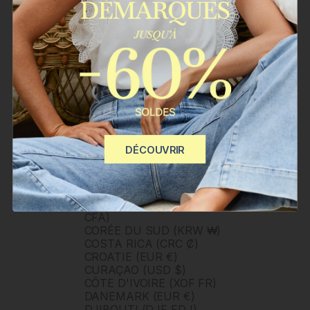
BURKINA FASO (XOF FR)
BURUNDI (BIF FR)
BÉNIN (XOF FR)
CAMBODGE (KHR ៛)
CAMEROUN (XAF CFA)
CANADA (CAD $)
CAP-VERT (CVE $)
CARAÏBES NÉERLANDAISES
(USD $)
CHILI (CLP $)
CHINE (CNY ¥)
DÉCOUVRIR
CHYPRE (EUR €)
CITÉ DU VATICAN (EUR €)
COLOMBIE (COP $)
COMORES (KMF FR)
CONGO - BRAZZAVILLE (XAF
CFA)
CORÉE DU SUD (KRW ₩)
COSTA RICA (CRC ₡)
CROATIE (EUR €)
CURAÇAO (USD $)
CÔTE D'IVOIRE (XOF FR)
DANEMARK (EUR €)
DJIBOUTI (DJF FDJ)