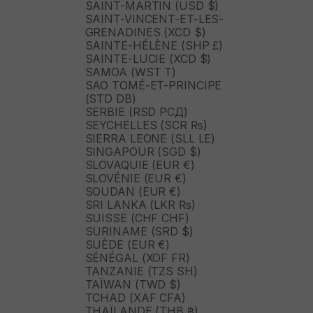
SAINT-MARTIN (USD $)
SAINT-VINCENT-ET-LES-
GRENADINES (XCD $)
SAINTE-HÉLÈNE (SHP £)
SAINTE-LUCIE (XCD $)
SAMOA (WST T)
SAO TOMÉ-ET-PRINCIPE
(STD DB)
SERBIE (RSD РСД)
SEYCHELLES (SCR ₨)
SIERRA LEONE (SLL LE)
SINGAPOUR (SGD $)
SLOVAQUIE (EUR €)
SLOVÉNIE (EUR €)
SOUDAN (EUR €)
SRI LANKA (LKR ₨)
SUISSE (CHF CHF)
SURINAME (SRD $)
SUÈDE (EUR €)
SÉNÉGAL (XOF FR)
TANZANIE (TZS SH)
TAÏWAN (TWD $)
TCHAD (XAF CFA)
THAÏLANDE (THB ฿)