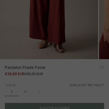
ZOOM
Pantalon Fluide Paola
Prix promotionnel
Prix normal
€38,99 EUR
€55,95 EUR
Taille:
S
QUELLE EST MA TAILLE?
S
M
L
AJOUTER AU PANIER