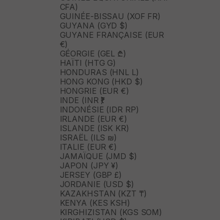
CFA)
GUINÉE-BISSAU (XOF FR)
GUYANA (GYD $)
GUYANE FRANÇAISE (EUR
€)
GÉORGIE (GEL ₾)
HAÏTI (HTG G)
HONDURAS (HNL L)
HONG KONG (HKD $)
HONGRIE (EUR €)
INDE (INR ₹)
INDONÉSIE (IDR RP)
IRLANDE (EUR €)
ISLANDE (ISK KR)
ISRAËL (ILS ₪)
ITALIE (EUR €)
JAMAÏQUE (JMD $)
JAPON (JPY ¥)
JERSEY (GBP £)
JORDANIE (USD $)
KAZAKHSTAN (KZT ₸)
KENYA (KES KSH)
KIRGHIZISTAN (KGS SOM)