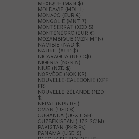
MEXIQUE (MXN $)
MOLDAVIE (MDL L)
MONACO (EUR €)
MONGOLIE (MNT ₮)
MONTSERRAT (XCD $)
MONTÉNÉGRO (EUR €)
MOZAMBIQUE (MZN MTN)
NAMIBIE (NAD $)
NAURU (AUD $)
NICARAGUA (NIO C$)
NIGÉRIA (NGN ₦)
NIUE (NZD $)
NORVÈGE (NOK KR)
NOUVELLE-CALÉDONIE (XPF
FR)
NOUVELLE-ZÉLANDE (NZD
$)
NÉPAL (NPR RS.)
OMAN (USD $)
OUGANDA (UGX USH)
OUZBÉKISTAN (UZS SO'M)
PAKISTAN (PKR ₨)
PANAMA (USD $)