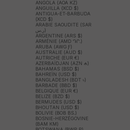
ANGOLA (AOA KZ)
ANGUILLA (XCD $)
ANTIGUA-ET-BARBUDA
(XCD $)
ARABIE SAOUDITE (SAR
ر.س)
ARGENTINE (ARS $)
ARMÉNIE (AMD ԴՐ.)
ARUBA (AWG Ƒ)
AUSTRALIE (AUD $)
AUTRICHE (EUR €)
AZERBAÏDJAN (AZN ₼)
BAHAMAS (BSD $)
BAHREÏN (USD $)
BANGLADESH (BDT ৳)
BARBADE (BBD $)
BELGIQUE (EUR €)
BELIZE (BZD $)
BERMUDES (USD $)
BHOUTAN (USD $)
BOLIVIE (BOB BS.)
BOSNIE-HERZÉGOVINE
(BAM КМ)
BOTSWANA (BWP P)