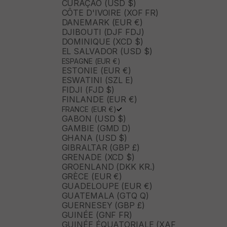
CURAÇAO (USD $)
CÔTE D'IVOIRE (XOF FR)
DANEMARK (EUR €)
DJIBOUTI (DJF FDJ)
DOMINIQUE (XCD $)
EL SALVADOR (USD $)
ESPAGNE (EUR €)
ESTONIE (EUR €)
ESWATINI (SZL E)
FIDJI (FJD $)
FINLANDE (EUR €)
FRANCE (EUR €)
GABON (USD $)
GAMBIE (GMD D)
GHANA (USD $)
GIBRALTAR (GBP £)
GRENADE (XCD $)
GROENLAND (DKK KR.)
GRÈCE (EUR €)
GUADELOUPE (EUR €)
GUATEMALA (GTQ Q)
GUERNESEY (GBP £)
GUINÉE (GNF FR)
GUINÉE ÉQUATORIALE (XAF