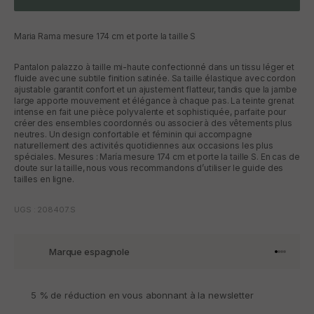
Maria Rama mesure 174 cm et porte la taille S
Pantalon palazzo à taille mi-haute confectionné dans un tissu léger et
fluide avec une subtile finition satinée. Sa taille élastique avec cordon
ajustable garantit confort et un ajustement flatteur, tandis que la jambe
large apporte mouvement et élégance à chaque pas. La teinte grenat
intense en fait une pièce polyvalente et sophistiquée, parfaite pour
créer des ensembles coordonnés ou associer à des vêtements plus
neutres. Un design confortable et féminin qui accompagne
naturellement des activités quotidiennes aux occasions les plus
spéciales. Mesures : María mesure 174 cm et porte la taille S. En cas de
doute sur la taille, nous vous recommandons d’utiliser le guide des
tailles en ligne.
UGS : 208407.S
Marque espagnole
Aller à l'
Aller à l
Aller à l
Aller à 
5 % de réduction en vous abonnant à la newsletter