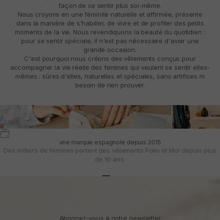
façon de se sentir plus soi-même.
Nous croyons en une féminité naturelle et affirmée, présente
dans la manière de s'habiller, de vivre et de profiter des petits
moments de la vie. Nous revendiquons la beauté du quotidien :
pour se sentir spéciale, il n'est pas nécessaire d'avoir une
grande occasion.
C'est pourquoi nous créons des vêtements conçus pour
accompagner la vie réelle des femmes qui veulent se sentir elles-
mêmes : sûres d'elles, naturelles et spéciales, sans artifices ni
besoin de rien prouver.
une marque espagnole depuis 2015
Des milliers de femmes portent des vêtements Polin et Moi depuis plus
de 10 ans.
Aller à l'article 1
Aller à l'article 2
Aller à l'article 3
Abonnez-vous à notre newsletter