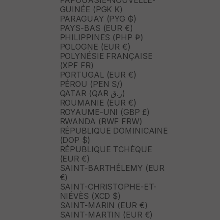
PAPOUASIE-NOUVELLE-
GUINÉE (PGK K)
PARAGUAY (PYG ₲)
PAYS-BAS (EUR €)
PHILIPPINES (PHP ₱)
POLOGNE (EUR €)
POLYNÉSIE FRANÇAISE
(XPF FR)
PORTUGAL (EUR €)
PÉROU (PEN S/)
QATAR (QAR ر.ق)
ROUMANIE (EUR €)
ROYAUME-UNI (GBP £)
RWANDA (RWF FRW)
RÉPUBLIQUE DOMINICAINE
(DOP $)
RÉPUBLIQUE TCHÈQUE
(EUR €)
SAINT-BARTHÉLEMY (EUR
€)
SAINT-CHRISTOPHE-ET-
NIÉVÈS (XCD $)
SAINT-MARIN (EUR €)
SAINT-MARTIN (EUR €)