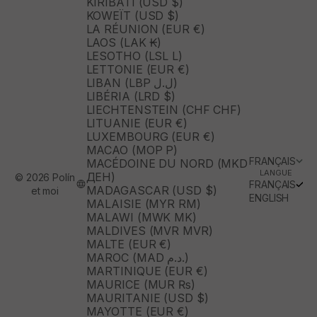
KIRIBATI (USD $)
KOWEÏT (USD $)
LA RÉUNION (EUR €)
LAOS (LAK ₭)
LESOTHO (LSL L)
LETTONIE (EUR €)
LIBAN (LBP ل.ل)
LIBÉRIA (LRD $)
LIECHTENSTEIN (CHF CHF)
LITUANIE (EUR €)
LUXEMBOURG (EUR €)
MACAO (MOP P)
FRANÇAIS
MACÉDOINE DU NORD (MKD
LANGUE
ДЕН)
© 2026 Polín
FRANÇAIS
MADAGASCAR (USD $)
et moi
ENGLISH
MALAISIE (MYR RM)
MALAWI (MWK MK)
MALDIVES (MVR MVR)
MALTE (EUR €)
MAROC (MAD د.م.)
MARTINIQUE (EUR €)
MAURICE (MUR ₨)
MAURITANIE (USD $)
MAYOTTE (EUR €)