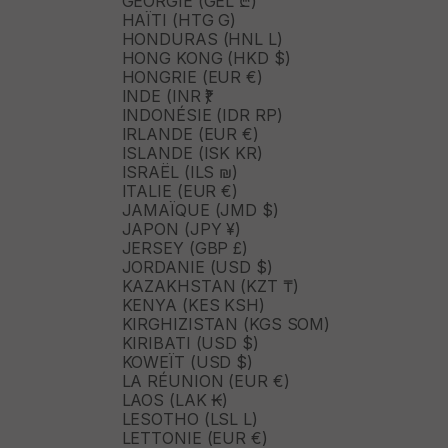
GÉORGIE (GEL ₾)
HAÏTI (HTG G)
HONDURAS (HNL L)
HONG KONG (HKD $)
HONGRIE (EUR €)
INDE (INR ₹)
INDONÉSIE (IDR RP)
IRLANDE (EUR €)
ISLANDE (ISK KR)
ISRAËL (ILS ₪)
ITALIE (EUR €)
JAMAÏQUE (JMD $)
JAPON (JPY ¥)
JERSEY (GBP £)
JORDANIE (USD $)
KAZAKHSTAN (KZT ₸)
KENYA (KES KSH)
KIRGHIZISTAN (KGS SOM)
KIRIBATI (USD $)
KOWEÏT (USD $)
LA RÉUNION (EUR €)
LAOS (LAK ₭)
LESOTHO (LSL L)
LETTONIE (EUR €)