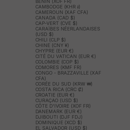
BÉNIN (XOF FR)
CAMBODGE (KHR ៛)
CAMEROUN (XAF CFA)
CANADA (CAD $)
CAP-VERT (CVE $)
CARAÏBES NÉERLANDAISES
(USD $)
CHILI (CLP $)
CHINE (CNY ¥)
CHYPRE (EUR €)
CITÉ DU VATICAN (EUR €)
COLOMBIE (COP $)
COMORES (KMF FR)
CONGO - BRAZZAVILLE (XAF
CFA)
CORÉE DU SUD (KRW ₩)
COSTA RICA (CRC ₡)
CROATIE (EUR €)
CURAÇAO (USD $)
CÔTE D'IVOIRE (XOF FR)
DANEMARK (EUR €)
DJIBOUTI (DJF FDJ)
DOMINIQUE (XCD $)
EL SALVADOR (USD $)