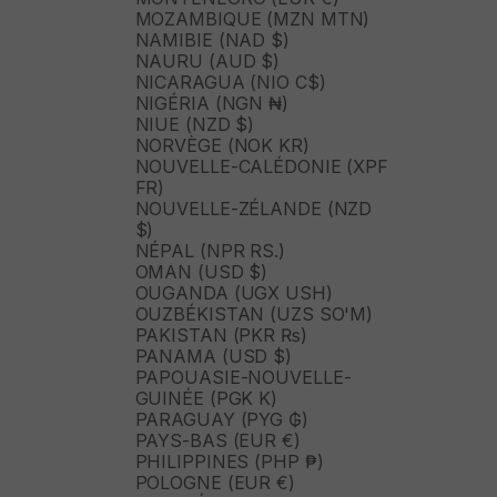
MOZAMBIQUE (MZN MTN)
NAMIBIE (NAD $)
NAURU (AUD $)
NICARAGUA (NIO C$)
NIGÉRIA (NGN ₦)
NIUE (NZD $)
NORVÈGE (NOK KR)
NOUVELLE-CALÉDONIE (XPF
FR)
NOUVELLE-ZÉLANDE (NZD
$)
NÉPAL (NPR RS.)
OMAN (USD $)
OUGANDA (UGX USH)
OUZBÉKISTAN (UZS SO'M)
PAKISTAN (PKR ₨)
PANAMA (USD $)
PAPOUASIE-NOUVELLE-
GUINÉE (PGK K)
PARAGUAY (PYG ₲)
PAYS-BAS (EUR €)
PHILIPPINES (PHP ₱)
POLOGNE (EUR €)