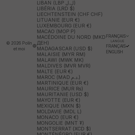
LIBAN (LBP ل.ل)
LIBÉRIA (LRD $)
LIECHTENSTEIN (CHF CHF)
LITUANIE (EUR €)
LUXEMBOURG (EUR €)
MACAO (MOP P)
FRANÇAIS
MACÉDOINE DU NORD (MKD
LANGUE
ДЕН)
© 2026 Polín
FRANÇAIS
MADAGASCAR (USD $)
et moi
ENGLISH
MALAISIE (MYR RM)
MALAWI (MWK MK)
MALDIVES (MVR MVR)
MALTE (EUR €)
MAROC (MAD د.م.)
MARTINIQUE (EUR €)
MAURICE (MUR ₨)
MAURITANIE (USD $)
MAYOTTE (EUR €)
MEXIQUE (MXN $)
MOLDAVIE (MDL L)
MONACO (EUR €)
MONGOLIE (MNT ₮)
MONTSERRAT (XCD $)
MONTÉNÉGRO (EUR €)