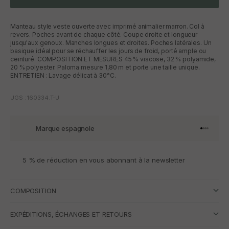
Manteau style veste ouverte avec imprimé animalier marron. Col à
revers. Poches avant de chaque côté. Coupe droite et longueur
jusqu'aux genoux. Manches longues et droites. Poches latérales. Un
basique idéal pour se réchauffer les jours de froid, porté ample ou
ceinturé. COMPOSITION ET MESURES 45 % viscose, 32 % polyamide,
20 % polyester. Paloma mesure 1,80 m et porte une taille unique.
ENTRETIEN : Lavage délicat à 30°C.
UGS : 160334.T-U
Marque espagnole
Aller à l'
Aller à l
Aller à l
Aller à 
5 % de réduction en vous abonnant à la newsletter
COMPOSITION
EXPÉDITIONS, ÉCHANGES ET RETOURS