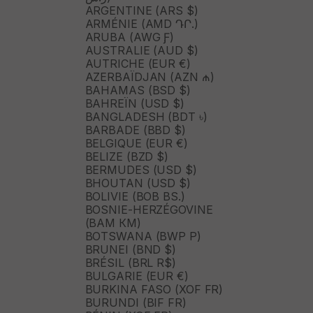
ARGENTINE (ARS $)
ARMÉNIE (AMD ԴՐ.)
ARUBA (AWG Ƒ)
AUSTRALIE (AUD $)
AUTRICHE (EUR €)
AZERBAÏDJAN (AZN ₼)
BAHAMAS (BSD $)
BAHREÏN (USD $)
BANGLADESH (BDT ৳)
BARBADE (BBD $)
BELGIQUE (EUR €)
BELIZE (BZD $)
BERMUDES (USD $)
BHOUTAN (USD $)
BOLIVIE (BOB BS.)
BOSNIE-HERZÉGOVINE
(BAM КМ)
BOTSWANA (BWP P)
BRUNEI (BND $)
BRÉSIL (BRL R$)
BULGARIE (EUR €)
BURKINA FASO (XOF FR)
BURUNDI (BIF FR)