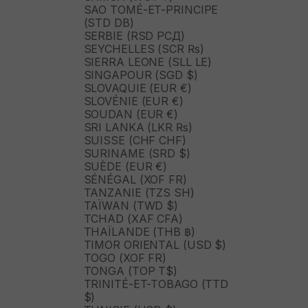
SAO TOMÉ-ET-PRINCIPE
(STD DB)
SERBIE (RSD РСД)
SEYCHELLES (SCR ₨)
SIERRA LEONE (SLL LE)
SINGAPOUR (SGD $)
SLOVAQUIE (EUR €)
SLOVÉNIE (EUR €)
SOUDAN (EUR €)
SRI LANKA (LKR ₨)
SUISSE (CHF CHF)
SURINAME (SRD $)
SUÈDE (EUR €)
SÉNÉGAL (XOF FR)
TANZANIE (TZS SH)
TAÏWAN (TWD $)
TCHAD (XAF CFA)
THAÏLANDE (THB ฿)
TIMOR ORIENTAL (USD $)
TOGO (XOF FR)
TONGA (TOP T$)
TRINITÉ-ET-TOBAGO (TTD
$)