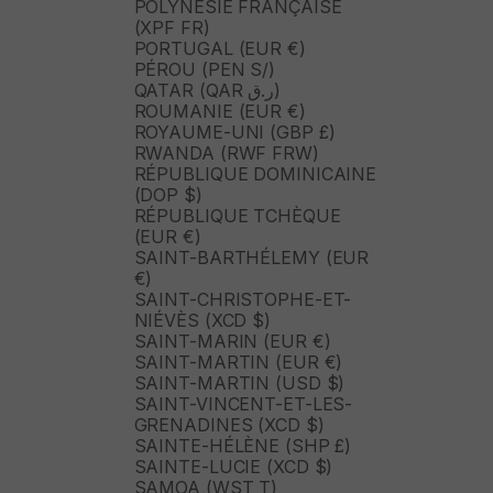
POLYNÉSIE FRANÇAISE
(XPF FR)
PORTUGAL (EUR €)
PÉROU (PEN S/)
QATAR (QAR ر.ق)
ROUMANIE (EUR €)
ROYAUME-UNI (GBP £)
RWANDA (RWF FRW)
RÉPUBLIQUE DOMINICAINE
(DOP $)
RÉPUBLIQUE TCHÈQUE
(EUR €)
SAINT-BARTHÉLEMY (EUR
€)
SAINT-CHRISTOPHE-ET-
NIÉVÈS (XCD $)
SAINT-MARIN (EUR €)
SAINT-MARTIN (EUR €)
SAINT-MARTIN (USD $)
SAINT-VINCENT-ET-LES-
GRENADINES (XCD $)
SAINTE-HÉLÈNE (SHP £)
SAINTE-LUCIE (XCD $)
SAMOA (WST T)