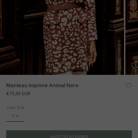
ZOOM
Manteau Imprimé Animal Nere
Prix promotionnel
€75,95 EUR
Taille:
T-U
T-U
AJOUTER AU PANIER