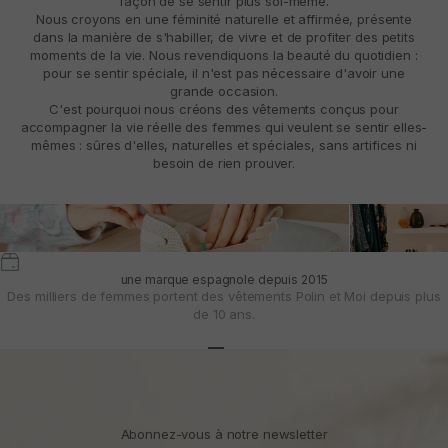
façon de se sentir plus soi-même.
Nous croyons en une féminité naturelle et affirmée, présente
dans la manière de s'habiller, de vivre et de profiter des petits
moments de la vie. Nous revendiquons la beauté du quotidien :
pour se sentir spéciale, il n'est pas nécessaire d'avoir une
grande occasion.
C'est pourquoi nous créons des vêtements conçus pour
accompagner la vie réelle des femmes qui veulent se sentir elles-
mêmes : sûres d'elles, naturelles et spéciales, sans artifices ni
besoin de rien prouver.
une marque espagnole depuis 2015
Des milliers de femmes portent des vêtements Polin et Moi depuis plus
de 10 ans.
Aller à l'article 1
Aller à l'article 2
Aller à l'article 3
Abonnez-vous à notre newsletter