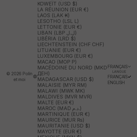
KOWEÏT (USD $)
LA RÉUNION (EUR €)
LAOS (LAK ₭)
LESOTHO (LSL L)
LETTONIE (EUR €)
LIBAN (LBP ل.ل)
LIBÉRIA (LRD $)
LIECHTENSTEIN (CHF CHF)
LITUANIE (EUR €)
LUXEMBOURG (EUR €)
MACAO (MOP P)
FRANÇAIS
MACÉDOINE DU NORD (MKD
LANGUE
ДЕН)
© 2026 Polín
FRANÇAIS
MADAGASCAR (USD $)
et moi
ENGLISH
MALAISIE (MYR RM)
MALAWI (MWK MK)
MALDIVES (MVR MVR)
MALTE (EUR €)
MAROC (MAD د.م.)
MARTINIQUE (EUR €)
MAURICE (MUR ₨)
MAURITANIE (USD $)
MAYOTTE (EUR €)