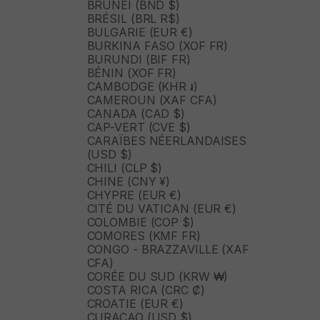
BRUNEI (BND $)
BRÉSIL (BRL R$)
BULGARIE (EUR €)
BURKINA FASO (XOF FR)
BURUNDI (BIF FR)
BÉNIN (XOF FR)
CAMBODGE (KHR ៛)
CAMEROUN (XAF CFA)
CANADA (CAD $)
CAP-VERT (CVE $)
CARAÏBES NÉERLANDAISES
(USD $)
CHILI (CLP $)
CHINE (CNY ¥)
CHYPRE (EUR €)
CITÉ DU VATICAN (EUR €)
COLOMBIE (COP $)
COMORES (KMF FR)
CONGO - BRAZZAVILLE (XAF
CFA)
CORÉE DU SUD (KRW ₩)
COSTA RICA (CRC ₡)
CROATIE (EUR €)
CURAÇAO (USD $)