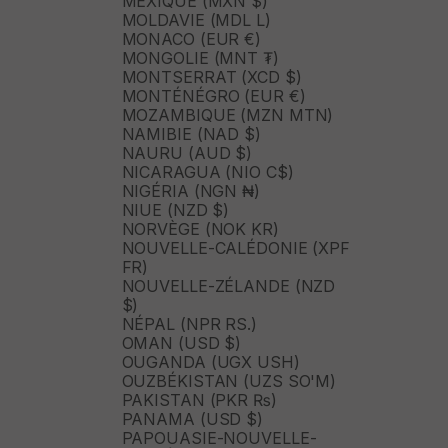
MEXIQUE (MXN $)
MOLDAVIE (MDL L)
MONACO (EUR €)
MONGOLIE (MNT ₮)
MONTSERRAT (XCD $)
MONTÉNÉGRO (EUR €)
MOZAMBIQUE (MZN MTN)
NAMIBIE (NAD $)
NAURU (AUD $)
NICARAGUA (NIO C$)
NIGÉRIA (NGN ₦)
NIUE (NZD $)
NORVÈGE (NOK KR)
NOUVELLE-CALÉDONIE (XPF
FR)
NOUVELLE-ZÉLANDE (NZD
$)
NÉPAL (NPR RS.)
OMAN (USD $)
OUGANDA (UGX USH)
OUZBÉKISTAN (UZS SO'M)
PAKISTAN (PKR ₨)
PANAMA (USD $)
PAPOUASIE-NOUVELLE-