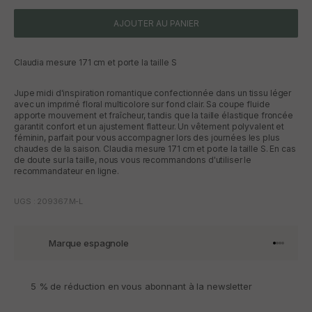
AJOUTER AU PANIER
Claudia mesure 171 cm et porte la taille S
Jupe midi d'inspiration romantique confectionnée dans un tissu léger
avec un imprimé floral multicolore sur fond clair. Sa coupe fluide
apporte mouvement et fraîcheur, tandis que la taille élastique froncée
garantit confort et un ajustement flatteur. Un vêtement polyvalent et
féminin, parfait pour vous accompagner lors des journées les plus
chaudes de la saison. Claudia mesure 171 cm et porte la taille S. En cas
de doute sur la taille, nous vous recommandons d'utiliser le
recommandateur en ligne.
UGS : 209367.M-L
Marque espagnole
Aller à l'
Aller à l
Aller à l
Aller à 
5 % de réduction en vous abonnant à la newsletter