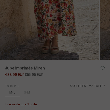
ZOOM
Jupe imprimée Miren
Prix promotionnel
Prix normal
€33,99 EUR
€55,95 EUR
Taille:
M-L
QUELLE EST MA TAILLE?
M-L
S-M
Il ne reste que 1 unité