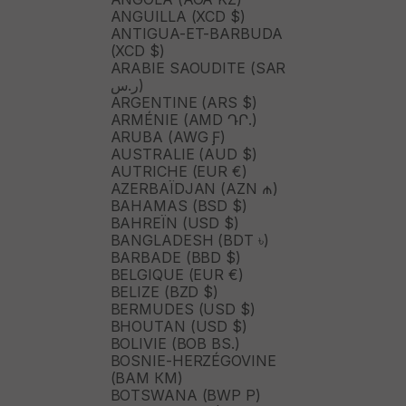
ANGUILLA (XCD $)
ANTIGUA-ET-BARBUDA
(XCD $)
ARABIE SAOUDITE (SAR
ر.س)
ARGENTINE (ARS $)
ARMÉNIE (AMD ԴՐ.)
ARUBA (AWG Ƒ)
AUSTRALIE (AUD $)
AUTRICHE (EUR €)
AZERBAÏDJAN (AZN ₼)
BAHAMAS (BSD $)
BAHREÏN (USD $)
BANGLADESH (BDT ৳)
BARBADE (BBD $)
BELGIQUE (EUR €)
BELIZE (BZD $)
BERMUDES (USD $)
BHOUTAN (USD $)
BOLIVIE (BOB BS.)
BOSNIE-HERZÉGOVINE
(BAM КМ)
BOTSWANA (BWP P)