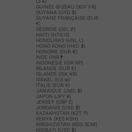
CFA)
GUINÉE-BISSAU (XOF FR)
GUYANA (GYD $)
GUYANE FRANÇAISE (EUR
€)
GÉORGIE (GEL ₾)
HAÏTI (HTG G)
HONDURAS (HNL L)
HONG KONG (HKD $)
HONGRIE (EUR €)
INDE (INR ₹)
INDONÉSIE (IDR RP)
IRLANDE (EUR €)
ISLANDE (ISK KR)
ISRAËL (ILS ₪)
ITALIE (EUR €)
JAMAÏQUE (JMD $)
JAPON (JPY ¥)
JERSEY (GBP £)
JORDANIE (USD $)
KAZAKHSTAN (KZT ₸)
KENYA (KES KSH)
KIRGHIZISTAN (KGS SOM)
KIRIBATI (USD $)