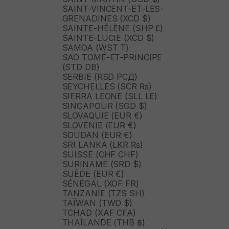
SAINT-VINCENT-ET-LES-
GRENADINES (XCD $)
SAINTE-HÉLÈNE (SHP £)
SAINTE-LUCIE (XCD $)
SAMOA (WST T)
SAO TOMÉ-ET-PRINCIPE
(STD DB)
SERBIE (RSD РСД)
SEYCHELLES (SCR ₨)
SIERRA LEONE (SLL LE)
SINGAPOUR (SGD $)
SLOVAQUIE (EUR €)
SLOVÉNIE (EUR €)
SOUDAN (EUR €)
SRI LANKA (LKR ₨)
SUISSE (CHF CHF)
SURINAME (SRD $)
SUÈDE (EUR €)
SÉNÉGAL (XOF FR)
TANZANIE (TZS SH)
TAÏWAN (TWD $)
TCHAD (XAF CFA)
THAÏLANDE (THB ฿)