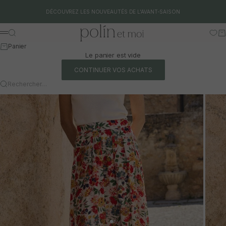
Aller au contenu
DÉCOUVREZ LES NOUVEAUTÉS DE L'AVANT-SAISON
Polín et moi
Rechercher
Pa
Menu
Panier
Le panier est vide
CONTINUER VOS ACHATS
Rechercher…
Aller à l'article 1
Aller à l'article 2