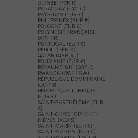
GUINÉE (PGK K)
PARAGUAY (PYG ₲)
PAYS-BAS (EUR €)
PHILIPPINES (PHP ₱)
POLOGNE (EUR €)
POLYNÉSIE FRANÇAISE
(XPF FR)
PORTUGAL (EUR €)
PÉROU (PEN S/)
QATAR (QAR ر.ق)
ROUMANIE (EUR €)
ROYAUME-UNI (GBP £)
RWANDA (RWF FRW)
RÉPUBLIQUE DOMINICAINE
(DOP $)
RÉPUBLIQUE TCHÈQUE
(EUR €)
SAINT-BARTHÉLEMY (EUR
€)
SAINT-CHRISTOPHE-ET-
NIÉVÈS (XCD $)
SAINT-MARIN (EUR €)
SAINT-MARTIN (EUR €)
SAINT-MARTIN (USD $)