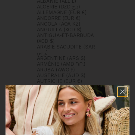
ALBANIE (ALL L)
ALGÉRIE (DZD د.ج)
ALLEMAGNE (EUR €)
ANDORRE (EUR €)
ANGOLA (AOA KZ)
ANGUILLA (XCD $)
ANTIGUA-ET-BARBUDA
(XCD $)
ARABIE SAOUDITE (SAR
ر.س)
ARGENTINE (ARS $)
ARMÉNIE (AMD ԴՐ.)
ARUBA (AWG Ƒ)
AUSTRALIE (AUD $)
AUTRICHE (EUR €)
AZERBAÏDJAN (AZN ₼)
BAHAMAS (BSD $)
BAHREÏN (USD $)
BANGLADESH (BDT ৳)
BARBADE (BBD $)
BELGIQUE (EUR €)
BELIZE (BZD $)
BERMUDES (USD $)
BHOUTAN (USD $)