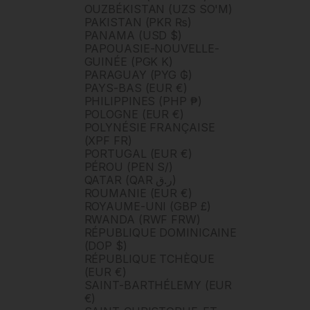
OUZBÉKISTAN (UZS SO'M)
PAKISTAN (PKR ₨)
PANAMA (USD $)
PAPOUASIE-NOUVELLE-
GUINÉE (PGK K)
PARAGUAY (PYG ₲)
PAYS-BAS (EUR €)
PHILIPPINES (PHP ₱)
POLOGNE (EUR €)
POLYNÉSIE FRANÇAISE
(XPF FR)
PORTUGAL (EUR €)
PÉROU (PEN S/)
QATAR (QAR ر.ق)
ROUMANIE (EUR €)
ROYAUME-UNI (GBP £)
RWANDA (RWF FRW)
RÉPUBLIQUE DOMINICAINE
(DOP $)
RÉPUBLIQUE TCHÈQUE
(EUR €)
SAINT-BARTHÉLEMY (EUR
€)