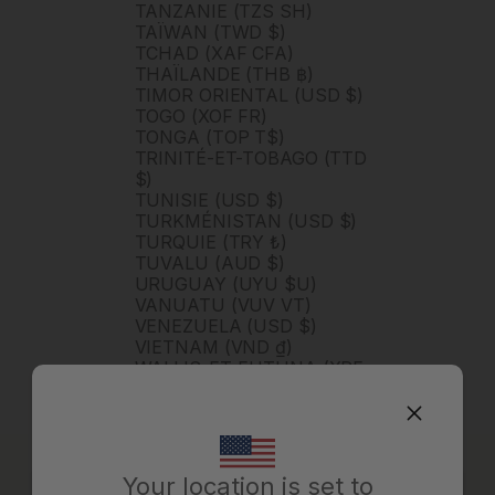
TANZANIE (TZS SH)
TAÏWAN (TWD $)
TCHAD (XAF CFA)
THAÏLANDE (THB ฿)
TIMOR ORIENTAL (USD $)
TOGO (XOF FR)
TONGA (TOP T$)
TRINITÉ-ET-TOBAGO (TTD
$)
TUNISIE (USD $)
TURKMÉNISTAN (USD $)
TURQUIE (TRY ₺)
TUVALU (AUD $)
URUGUAY (UYU $U)
VANUATU (VUV VT)
VENEZUELA (USD $)
VIETNAM (VND ₫)
WALLIS-ET-FUTUNA (XPF
FR)
ZAMBIE (ZMW K)
ZIMBABWE (USD $)
ÉGYPTE (EGP ج.م)
ÉMIRATS ARABES UNIS
Your location is set to
(AED د.إ)