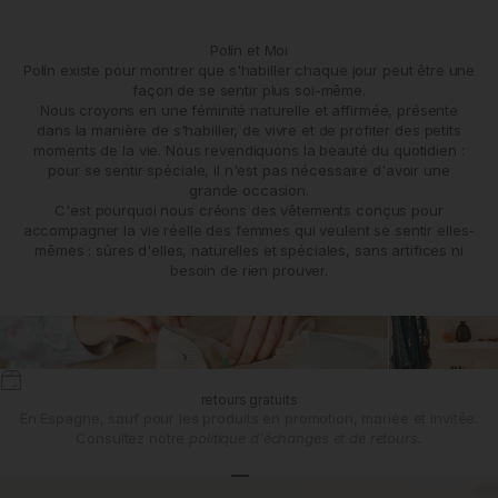
Polín et Moi
Polín existe pour montrer que s'habiller chaque jour peut être une
façon de se sentir plus soi-même.
Nous croyons en une féminité naturelle et affirmée, présente
dans la manière de s'habiller, de vivre et de profiter des petits
moments de la vie. Nous revendiquons la beauté du quotidien :
pour se sentir spéciale, il n'est pas nécessaire d'avoir une
grande occasion.
C'est pourquoi nous créons des vêtements conçus pour
accompagner la vie réelle des femmes qui veulent se sentir elles-
mêmes : sûres d'elles, naturelles et spéciales, sans artifices ni
besoin de rien prouver.
retours gratuits
En Espagne, sauf pour les produits en promotion, mariée et invitée.
Consultez notre
politique d'échanges et de retours.
Aller à l'article 1
Aller à l'article 2
Aller à l'article 3