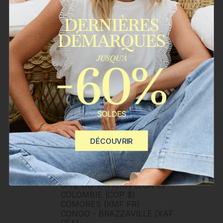
BOLIVIE (BOB BS.)
BOSNIE-HERZÉGOVINE
(BAM КМ)
BOTSWANA (BWP P)
BRUNEI (BND $)
BRÉSIL (BRL R$)
BULGARIE (EUR €)
BURKINA FASO (XOF FR)
BURUNDI (BIF FR)
BÉNIN (XOF FR)
CAMBODGE (KHR ៛)
CAMEROUN (XAF CFA)
CANADA (CAD $)
CAP-VERT (CVE $)
CARAÏBES NÉERLANDAISES
DÉCOUVRIR
(USD $)
CHILI (CLP $)
CHINE (CNY ¥)
CHYPRE (EUR €)
CITÉ DU VATICAN (EUR €)
COLOMBIE (COP $)
COMORES (KMF FR)
CONGO - BRAZZAVILLE (XAF