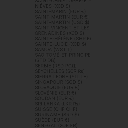
SAINT-CHRISTOPHE-ET-
NIÉVÈS (XCD $)
SAINT-MARIN (EUR €)
SAINT-MARTIN (EUR €)
SAINT-MARTIN (USD $)
SAINT-VINCENT-ET-LES-
GRENADINES (XCD $)
SAINTE-HÉLÈNE (SHP £)
SAINTE-LUCIE (XCD $)
SAMOA (WST T)
SAO TOMÉ-ET-PRINCIPE
(STD DB)
SERBIE (RSD РСД)
SEYCHELLES (SCR ₨)
SIERRA LEONE (SLL LE)
SINGAPOUR (SGD $)
SLOVAQUIE (EUR €)
SLOVÉNIE (EUR €)
SOUDAN (EUR €)
SRI LANKA (LKR ₨)
SUISSE (CHF CHF)
SURINAME (SRD $)
SUÈDE (EUR €)
SÉNÉGAL (XOF FR)