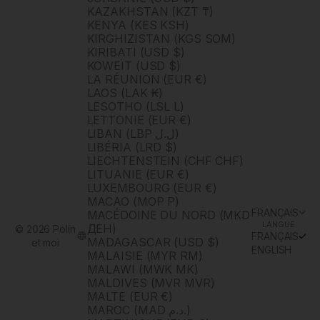
KAZAKHSTAN (KZT ₸)
KENYA (KES KSH)
KIRGHIZISTAN (KGS SOM)
KIRIBATI (USD $)
KOWEÏT (USD $)
LA RÉUNION (EUR €)
LAOS (LAK ₭)
LESOTHO (LSL L)
LETTONIE (EUR €)
LIBAN (LBP ل.ل)
LIBÉRIA (LRD $)
LIECHTENSTEIN (CHF CHF)
LITUANIE (EUR €)
LUXEMBOURG (EUR €)
MACAO (MOP P)
FRANÇAIS
MACÉDOINE DU NORD (MKD
LANGUE
ДЕН)
© 2026 Polín
FRANÇAIS
MADAGASCAR (USD $)
et moi
ENGLISH
MALAISIE (MYR RM)
MALAWI (MWK MK)
MALDIVES (MVR MVR)
MALTE (EUR €)
MAROC (MAD د.م.)