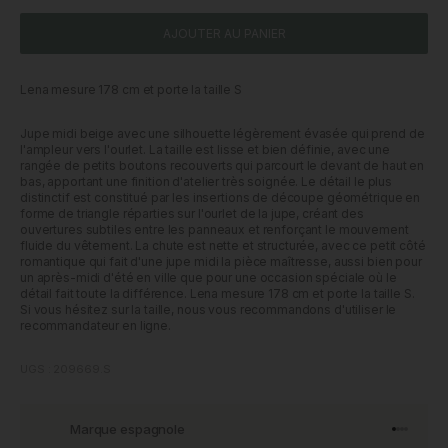
AJOUTER AU PANIER
Lena mesure 178 cm et porte la taille S
Jupe midi beige avec une silhouette légèrement évasée qui prend de
l'ampleur vers l'ourlet. La taille est lisse et bien définie, avec une
rangée de petits boutons recouverts qui parcourt le devant de haut en
bas, apportant une finition d'atelier très soignée. Le détail le plus
distinctif est constitué par les insertions de découpe géométrique en
forme de triangle réparties sur l'ourlet de la jupe, créant des
ouvertures subtiles entre les panneaux et renforçant le mouvement
fluide du vêtement. La chute est nette et structurée, avec ce petit côté
romantique qui fait d'une jupe midi la pièce maîtresse, aussi bien pour
un après-midi d'été en ville que pour une occasion spéciale où le
détail fait toute la différence. Lena mesure 178 cm et porte la taille S.
Si vous hésitez sur la taille, nous vous recommandons d'utiliser le
recommandateur en ligne.
UGS : 209669.S
Marque espagnole
Aller à l'
Aller à l
Aller à l
Aller à 