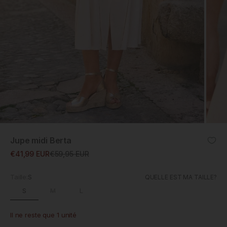
ZOOM
Jupe midi Berta
Prix promotionnel
Prix normal
€41,99 EUR
€59,95 EUR
Taille:
S
QUELLE EST MA TAILLE?
S
M
L
Il ne reste que 1 unité