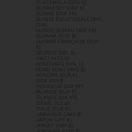
GUATEMALA (GTQ Q)
GUERNESEY (GBP £)
GUINÉE (GNF FR)
GUINÉE ÉQUATORIALE (XAF
CFA)
GUINÉE-BISSAU (XOF FR)
GUYANA (GYD $)
GUYANE FRANÇAISE (EUR
€)
GÉORGIE (GEL ₾)
HAÏTI (HTG G)
HONDURAS (HNL L)
HONG KONG (HKD $)
HONGRIE (EUR €)
INDE (INR ₹)
INDONÉSIE (IDR RP)
IRLANDE (EUR €)
ISLANDE (ISK KR)
ISRAËL (ILS ₪)
ITALIE (EUR €)
JAMAÏQUE (JMD $)
JAPON (JPY ¥)
JERSEY (GBP £)
JORDANIE (USD $)