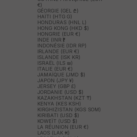
€)
GÉORGIE (GEL ₾)
HAÏTI (HTG G)
HONDURAS (HNL L)
HONG KONG (HKD $)
HONGRIE (EUR €)
INDE (INR ₹)
INDONÉSIE (IDR RP)
IRLANDE (EUR €)
ISLANDE (ISK KR)
ISRAËL (ILS ₪)
ITALIE (EUR €)
JAMAÏQUE (JMD $)
JAPON (JPY ¥)
JERSEY (GBP £)
JORDANIE (USD $)
KAZAKHSTAN (KZT ₸)
KENYA (KES KSH)
KIRGHIZISTAN (KGS SOM)
KIRIBATI (USD $)
KOWEÏT (USD $)
LA RÉUNION (EUR €)
LAOS (LAK ₭)