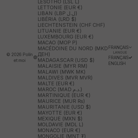
LESOTHO (LSL L)
LETTONIE (EUR €)
LIBAN (LBP ل.ل)
LIBÉRIA (LRD $)
LIECHTENSTEIN (CHF CHF)
LITUANIE (EUR €)
LUXEMBOURG (EUR €)
MACAO (MOP P)
FRANÇAIS
MACÉDOINE DU NORD (MKD
LANGUE
ДЕН)
© 2026 Polín
FRANÇAIS
MADAGASCAR (USD $)
et moi
ENGLISH
MALAISIE (MYR RM)
MALAWI (MWK MK)
MALDIVES (MVR MVR)
MALTE (EUR €)
MAROC (MAD د.م.)
MARTINIQUE (EUR €)
MAURICE (MUR ₨)
MAURITANIE (USD $)
MAYOTTE (EUR €)
MEXIQUE (MXN $)
MOLDAVIE (MDL L)
MONACO (EUR €)
MONGOLIE (MNT ₮)