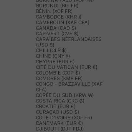
BURKINA FASO (XOF FR)
BURUNDI (BIF FR)
BÉNIN (XOF FR)
CAMBODGE (KHR ៛)
CAMEROUN (XAF CFA)
CANADA (CAD $)
CAP-VERT (CVE $)
CARAÏBES NÉERLANDAISES
(USD $)
CHILI (CLP $)
CHINE (CNY ¥)
CHYPRE (EUR €)
CITÉ DU VATICAN (EUR €)
COLOMBIE (COP $)
COMORES (KMF FR)
CONGO - BRAZZAVILLE (XAF
CFA)
CORÉE DU SUD (KRW ₩)
COSTA RICA (CRC ₡)
CROATIE (EUR €)
CURAÇAO (USD $)
CÔTE D'IVOIRE (XOF FR)
DANEMARK (EUR €)
DJIBOUTI (DJF FDJ)