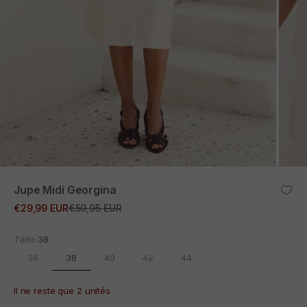
ZOOM
Jupe Midi Georgina
Prix promotionnel
Prix normal
€29,99 EUR
€59,95 EUR
Taille:
38
38
36
40
42
44
Il ne reste que 2 unités