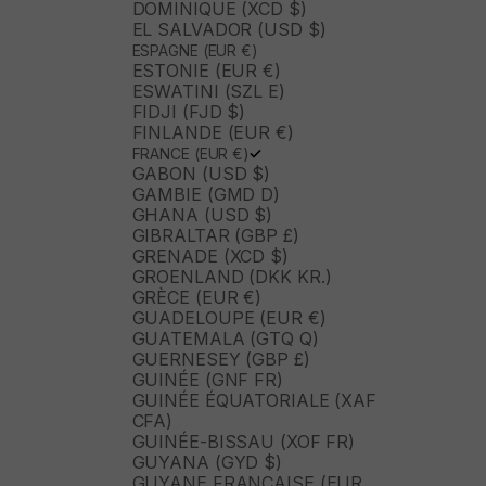
DOMINIQUE (XCD $)
EL SALVADOR (USD $)
ESPAGNE (EUR €)
ESTONIE (EUR €)
ESWATINI (SZL E)
FIDJI (FJD $)
FINLANDE (EUR €)
FRANCE (EUR €)
GABON (USD $)
GAMBIE (GMD D)
GHANA (USD $)
GIBRALTAR (GBP £)
GRENADE (XCD $)
GROENLAND (DKK KR.)
GRÈCE (EUR €)
GUADELOUPE (EUR €)
GUATEMALA (GTQ Q)
GUERNESEY (GBP £)
GUINÉE (GNF FR)
GUINÉE ÉQUATORIALE (XAF
CFA)
GUINÉE-BISSAU (XOF FR)
GUYANA (GYD $)
GUYANE FRANÇAISE (EUR