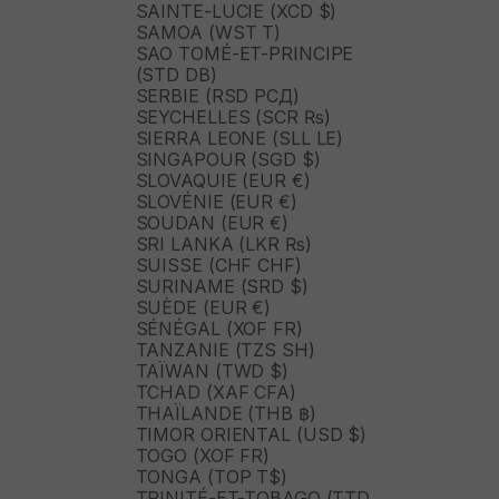
SAINTE-LUCIE (XCD $)
SAMOA (WST T)
SAO TOMÉ-ET-PRINCIPE
(STD DB)
SERBIE (RSD РСД)
SEYCHELLES (SCR ₨)
SIERRA LEONE (SLL LE)
SINGAPOUR (SGD $)
SLOVAQUIE (EUR €)
SLOVÉNIE (EUR €)
SOUDAN (EUR €)
SRI LANKA (LKR ₨)
SUISSE (CHF CHF)
SURINAME (SRD $)
SUÈDE (EUR €)
SÉNÉGAL (XOF FR)
TANZANIE (TZS SH)
TAÏWAN (TWD $)
TCHAD (XAF CFA)
THAÏLANDE (THB ฿)
TIMOR ORIENTAL (USD $)
TOGO (XOF FR)
TONGA (TOP T$)
TRINITÉ-ET-TOBAGO (TTD