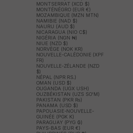
MONTSERRAT (XCD $)
MONTÉNÉGRO (EUR €)
MOZAMBIQUE (MZN MTN)
NAMIBIE (NAD $)
NAURU (AUD $)
NICARAGUA (NIO C$)
NIGÉRIA (NGN ₦)
NIUE (NZD $)
NORVÈGE (NOK KR)
NOUVELLE-CALÉDONIE (XPF
FR)
NOUVELLE-ZÉLANDE (NZD
$)
NÉPAL (NPR RS.)
OMAN (USD $)
OUGANDA (UGX USH)
OUZBÉKISTAN (UZS SO'M)
PAKISTAN (PKR ₨)
PANAMA (USD $)
PAPOUASIE-NOUVELLE-
GUINÉE (PGK K)
PARAGUAY (PYG ₲)
PAYS-BAS (EUR €)