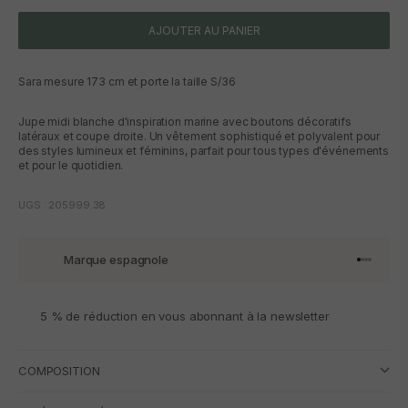
AJOUTER AU PANIER
Sara mesure 173 cm et porte la taille S/36
Jupe midi blanche d'inspiration marine avec boutons décoratifs
latéraux et coupe droite. Un vêtement sophistiqué et polyvalent pour
des styles lumineux et féminins, parfait pour tous types d'événements
et pour le quotidien.
UGS : 205999.38
Marque espagnole
Aller à l'
Aller à l
Aller à l
Aller à 
5 % de réduction en vous abonnant à la newsletter
COMPOSITION