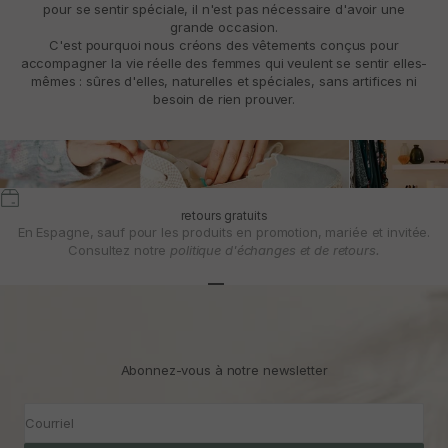
pour se sentir spéciale, il n'est pas nécessaire d'avoir une
grande occasion.
C'est pourquoi nous créons des vêtements conçus pour
accompagner la vie réelle des femmes qui veulent se sentir elles-
mêmes : sûres d'elles, naturelles et spéciales, sans artifices ni
besoin de rien prouver.
retours gratuits
En Espagne, sauf pour les produits en promotion, mariée et invitée.
Consultez notre
politique d'échanges et de retours.
Aller à l'article 1
Aller à l'article 2
Aller à l'article 3
Abonnez-vous à notre newsletter
Courriel