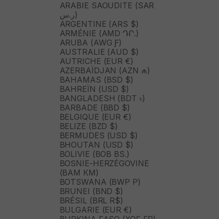
ARABIE SAOUDITE (SAR
ر.س)
ARGENTINE (ARS $)
ARMÉNIE (AMD ԴՐ.)
ARUBA (AWG Ƒ)
AUSTRALIE (AUD $)
AUTRICHE (EUR €)
AZERBAÏDJAN (AZN ₼)
BAHAMAS (BSD $)
BAHREÏN (USD $)
BANGLADESH (BDT ৳)
BARBADE (BBD $)
BELGIQUE (EUR €)
BELIZE (BZD $)
BERMUDES (USD $)
BHOUTAN (USD $)
BOLIVIE (BOB BS.)
BOSNIE-HERZÉGOVINE
(BAM КМ)
BOTSWANA (BWP P)
BRUNEI (BND $)
BRÉSIL (BRL R$)
BULGARIE (EUR €)