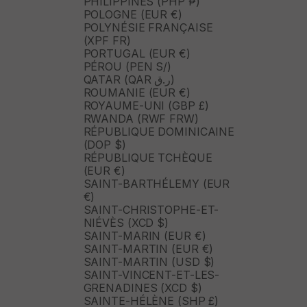
PHILIPPINES (PHP ₱)
POLOGNE (EUR €)
POLYNÉSIE FRANÇAISE
(XPF FR)
PORTUGAL (EUR €)
PÉROU (PEN S/)
QATAR (QAR ر.ق)
ROUMANIE (EUR €)
ROYAUME-UNI (GBP £)
RWANDA (RWF FRW)
RÉPUBLIQUE DOMINICAINE
(DOP $)
RÉPUBLIQUE TCHÈQUE
(EUR €)
SAINT-BARTHÉLEMY (EUR
€)
SAINT-CHRISTOPHE-ET-
NIÉVÈS (XCD $)
SAINT-MARIN (EUR €)
SAINT-MARTIN (EUR €)
SAINT-MARTIN (USD $)
SAINT-VINCENT-ET-LES-
GRENADINES (XCD $)
SAINTE-HÉLÈNE (SHP £)