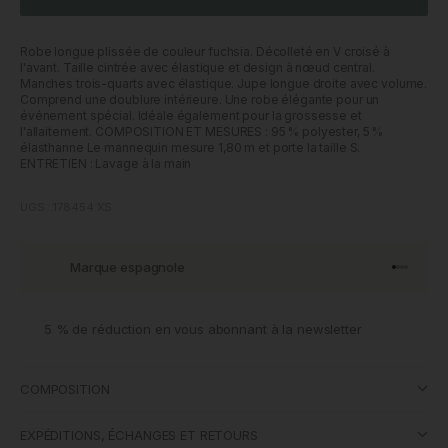
Robe longue plissée de couleur fuchsia. Décolleté en V croisé à
l'avant. Taille cintrée avec élastique et design à nœud central.
Manches trois-quarts avec élastique. Jupe longue droite avec volume.
Comprend une doublure intérieure. Une robe élégante pour un
événement spécial. Idéale également pour la grossesse et
l'allaitement. COMPOSITION ET MESURES : 95 % polyester, 5 %
élasthanne Le mannequin mesure 1,80 m et porte la taille S.
ENTRETIEN : Lavage à la main
UGS : 178454.XS
Marque espagnole
Aller à l'
Aller à l
Aller à l
Aller à 
5 % de réduction en vous abonnant à la newsletter
COMPOSITION
EXPÉDITIONS, ÉCHANGES ET RETOURS