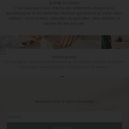
grande occasion.
C'est pourquoi nous créons des vêtements conçus pour
accompagner la vie réelle des femmes qui veulent se sentir elles-
mêmes : sûres d'elles, naturelles et spéciales, sans artifices ni
besoin de rien prouver.
retours gratuits
En Espagne, sauf pour les produits en promotion, mariée et invitée.
Consultez notre
politique d'échanges et de retours.
Aller à l'article 1
Aller à l'article 2
Aller à l'article 3
Abonnez-vous à notre newsletter
Courriel
REJOINDRE