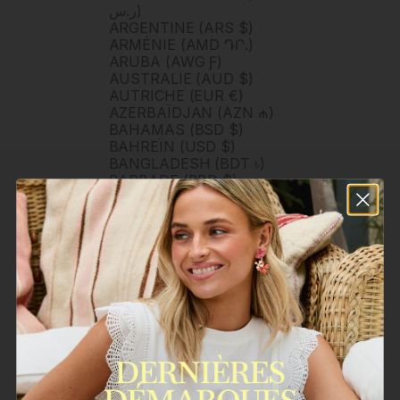
ر.س)
ARGENTINE (ARS $)
ARMÉNIE (AMD ԴՐ.)
ARUBA (AWG Ƒ)
AUSTRALIE (AUD $)
AUTRICHE (EUR €)
AZERBAÏDJAN (AZN ₼)
BAHAMAS (BSD $)
BAHREÏN (USD $)
BANGLADESH (BDT ৳)
BARBADE (BBD $)
BELGIQUE (EUR €)
BELIZE (BZD $)
BERMUDES (USD $)
BHOUTAN (USD $)
BOLIVIE (BOB BS.)
BOSNIE-HERZÉGOVINE
(BAM КМ)
BOTSWANA (BWP P)
BRUNEI (BND $)
BRÉSIL (BRL R$)
BULGARIE (EUR €)
BURKINA FASO (XOF FR)