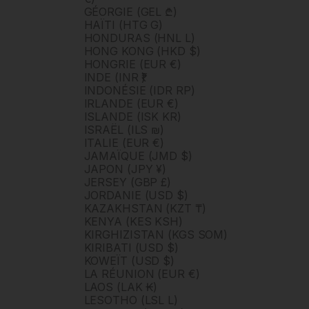
GÉORGIE (GEL ₾)
HAÏTI (HTG G)
HONDURAS (HNL L)
HONG KONG (HKD $)
HONGRIE (EUR €)
INDE (INR ₹)
INDONÉSIE (IDR RP)
IRLANDE (EUR €)
ISLANDE (ISK KR)
ISRAËL (ILS ₪)
ITALIE (EUR €)
JAMAÏQUE (JMD $)
JAPON (JPY ¥)
JERSEY (GBP £)
JORDANIE (USD $)
KAZAKHSTAN (KZT ₸)
KENYA (KES KSH)
KIRGHIZISTAN (KGS SOM)
KIRIBATI (USD $)
KOWEÏT (USD $)
LA RÉUNION (EUR €)
LAOS (LAK ₭)
LESOTHO (LSL L)