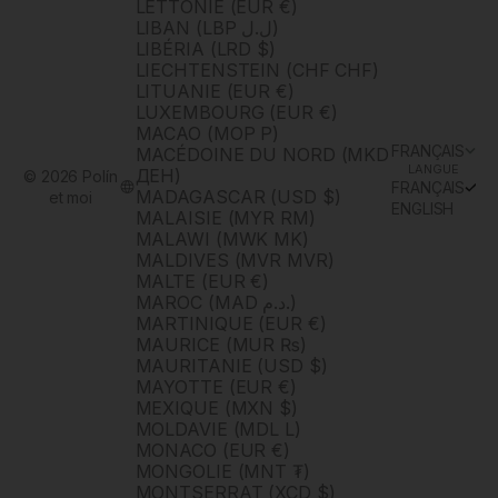
LETTONIE (EUR €)
LIBAN (LBP ل.ل)
LIBÉRIA (LRD $)
LIECHTENSTEIN (CHF CHF)
LITUANIE (EUR €)
LUXEMBOURG (EUR €)
MACAO (MOP P)
FRANÇAIS
MACÉDOINE DU NORD (MKD
LANGUE
ДЕН)
© 2026 Polín
FRANÇAIS
MADAGASCAR (USD $)
et moi
ENGLISH
MALAISIE (MYR RM)
MALAWI (MWK MK)
MALDIVES (MVR MVR)
MALTE (EUR €)
MAROC (MAD د.م.)
MARTINIQUE (EUR €)
MAURICE (MUR ₨)
MAURITANIE (USD $)
MAYOTTE (EUR €)
MEXIQUE (MXN $)
MOLDAVIE (MDL L)
MONACO (EUR €)
MONGOLIE (MNT ₮)
MONTSERRAT (XCD $)