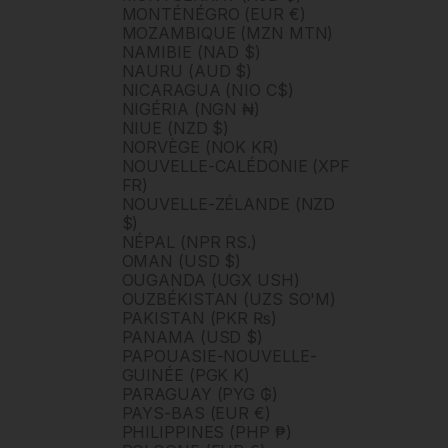
MONTÉNÉGRO (EUR €)
MOZAMBIQUE (MZN MTN)
NAMIBIE (NAD $)
NAURU (AUD $)
NICARAGUA (NIO C$)
NIGÉRIA (NGN ₦)
NIUE (NZD $)
NORVÈGE (NOK KR)
NOUVELLE-CALÉDONIE (XPF
FR)
NOUVELLE-ZÉLANDE (NZD
$)
NÉPAL (NPR RS.)
OMAN (USD $)
OUGANDA (UGX USH)
OUZBÉKISTAN (UZS SO'M)
PAKISTAN (PKR ₨)
PANAMA (USD $)
PAPOUASIE-NOUVELLE-
GUINÉE (PGK K)
PARAGUAY (PYG ₲)
PAYS-BAS (EUR €)
PHILIPPINES (PHP ₱)