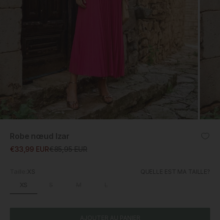
ZOOM
Robe nœud Izar
Prix promotionnel
Prix normal
€33,99 EUR
€85,95 EUR
Taille:
XS
QUELLE EST MA TAILLE?
XS
S
M
L
AJOUTER AU PANIER