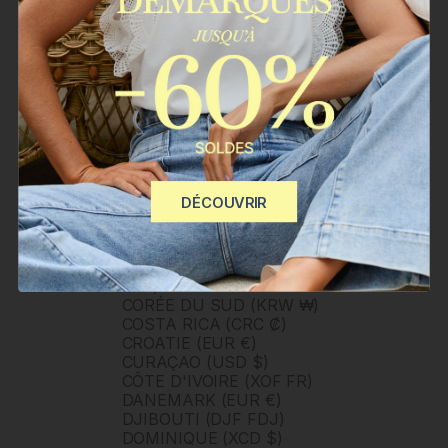
BURUNDI (BIF FR)
BÉNIN (XOF FR)
CAMBODGE (KHR ៛)
CAMEROUN (XAF CFA)
CANADA (CAD $)
CAP-VERT (CVE $)
CARAÏBES NÉERLANDAISES
(USD $)
CHILI (CLP $)
CHINE (CNY ¥)
CHYPRE (EUR €)
DÉCOUVRIR
CITÉ DU VATICAN (EUR €)
COLOMBIE (COP $)
COMORES (KMF FR)
CONGO - BRAZZAVILLE (XAF
CFA)
CORÉE DU SUD (KRW ₩)
COSTA RICA (CRC ₡)
CROATIE (EUR €)
CURAÇAO (USD $)
CÔTE D'IVOIRE (XOF FR)
DANEMARK (EUR €)
DJIBOUTI (DJF FDJ)
DOMINIQUE (XCD $)