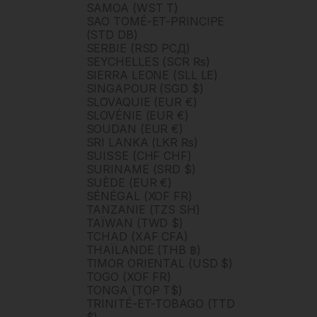
SAMOA (WST T)
SAO TOMÉ-ET-PRINCIPE
(STD DB)
SERBIE (RSD РСД)
SEYCHELLES (SCR ₨)
SIERRA LEONE (SLL LE)
SINGAPOUR (SGD $)
SLOVAQUIE (EUR €)
SLOVÉNIE (EUR €)
SOUDAN (EUR €)
SRI LANKA (LKR ₨)
SUISSE (CHF CHF)
SURINAME (SRD $)
SUÈDE (EUR €)
SÉNÉGAL (XOF FR)
TANZANIE (TZS SH)
TAÏWAN (TWD $)
TCHAD (XAF CFA)
THAÏLANDE (THB ฿)
TIMOR ORIENTAL (USD $)
TOGO (XOF FR)
TONGA (TOP T$)
TRINITÉ-ET-TOBAGO (TTD