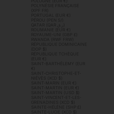
POLOGNE (EUR €)
POLYNÉSIE FRANÇAISE
(XPF FR)
PORTUGAL (EUR €)
PÉROU (PEN S/)
QATAR (QAR ر.ق)
ROUMANIE (EUR €)
ROYAUME-UNI (GBP £)
RWANDA (RWF FRW)
RÉPUBLIQUE DOMINICAINE
(DOP $)
RÉPUBLIQUE TCHÈQUE
(EUR €)
SAINT-BARTHÉLEMY (EUR
€)
SAINT-CHRISTOPHE-ET-
NIÉVÈS (XCD $)
SAINT-MARIN (EUR €)
SAINT-MARTIN (EUR €)
SAINT-MARTIN (USD $)
SAINT-VINCENT-ET-LES-
GRENADINES (XCD $)
SAINTE-HÉLÈNE (SHP £)
SAINTE-LUCIE (XCD $)