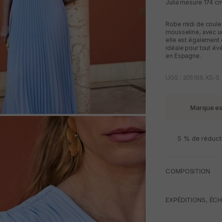
Julia mesure 174 cm 
Robe midi de couleu
mousseline, avec u
elle est également c
idéale pour tout é
en Espagne.
UGS : 205166.XS-S
Marque e
M
5 % de réduct
COMPOSITION
EXPÉDITIONS, ÉC