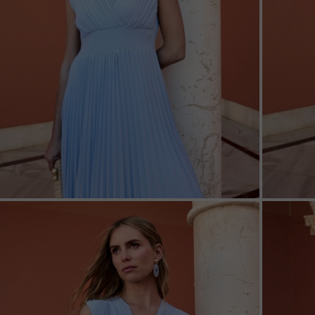
ZOOM
ZOO