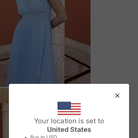
M
Change country/region
Your location is set to
United States
Buy in
USD