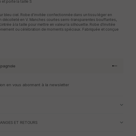
et porte la taille S
r bleu ciel. Robe d'invitée confectionnée dans un tissu léger en
n décolleté en V. Manches courtes semi-transparentes bouffantes,
intrée à la taille pour mettre en valeur la silhouette. Robe d'invitée
vénement ou célébration de moments spéciaux. Fabriquée et conçue
spagnole
Aller à l'artic
Aller à l'art
Aller à l'art
Aller à l'ar
ion en vous abonnant à la newsletter
HANGES ET RETOURS