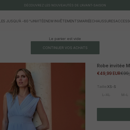
DÉCOUVREZ LES NOUVEAUTÉS DE L'AVANT-SAISON
LES JUSQU'À -60 %
INVITÉE
NEW IN
VÊTEMENTS
MARIÉE
CHAUSSURES
ACCESS
Le panier est vide
CONTINUER VOS ACHATS
Robe invitée 
Prix promotionne
Prix
€49,99 EUR
€99,
Taille:
XS-S
L-XL
M-L