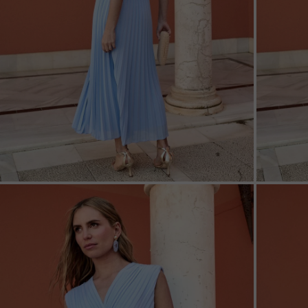
ZOOM
ZOO