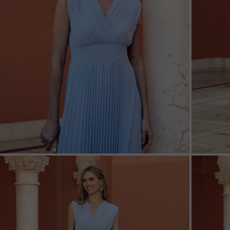
ZOOM
ZOO