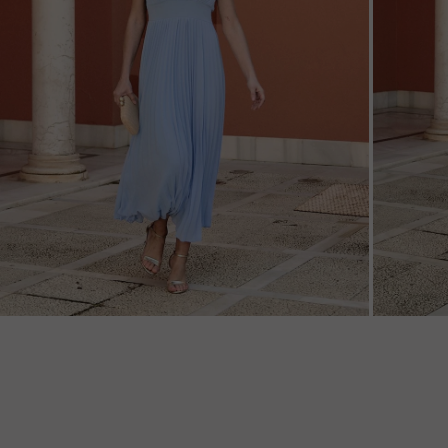
ZOOM
ZOO