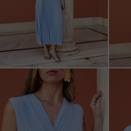
ZOOM
ZOO