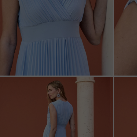
ZOOM
ZOO