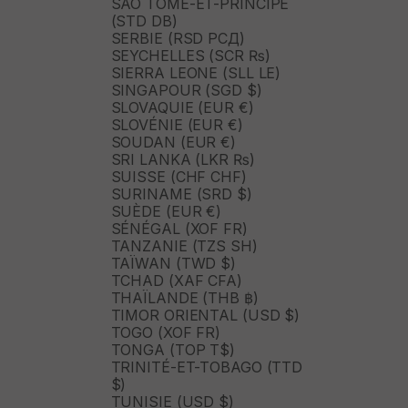
SAO TOMÉ-ET-PRINCIPE
(STD DB)
SERBIE (RSD РСД)
SEYCHELLES (SCR ₨)
SIERRA LEONE (SLL LE)
SINGAPOUR (SGD $)
SLOVAQUIE (EUR €)
SLOVÉNIE (EUR €)
SOUDAN (EUR €)
SRI LANKA (LKR ₨)
SUISSE (CHF CHF)
SURINAME (SRD $)
SUÈDE (EUR €)
SÉNÉGAL (XOF FR)
TANZANIE (TZS SH)
TAÏWAN (TWD $)
TCHAD (XAF CFA)
THAÏLANDE (THB ฿)
TIMOR ORIENTAL (USD $)
TOGO (XOF FR)
TONGA (TOP T$)
TRINITÉ-ET-TOBAGO (TTD
$)
TUNISIE (USD $)