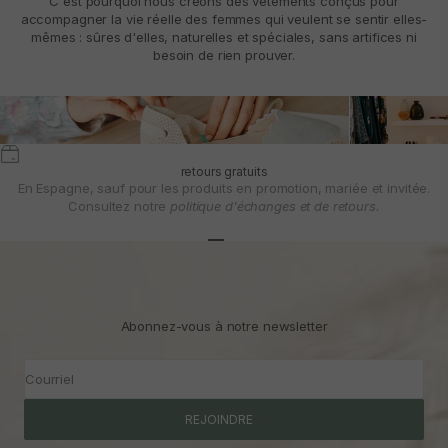
C'est pourquoi nous créons des vêtements conçus pour
accompagner la vie réelle des femmes qui veulent se sentir elles-
mêmes : sûres d'elles, naturelles et spéciales, sans artifices ni
besoin de rien prouver.
retours gratuits
En Espagne, sauf pour les produits en promotion, mariée et invitée.
Consultez notre
politique d'échanges et de retours.
Aller à l'article 1
Aller à l'article 2
Aller à l'article 3
Abonnez-vous à notre newsletter
Courriel
REJOINDRE