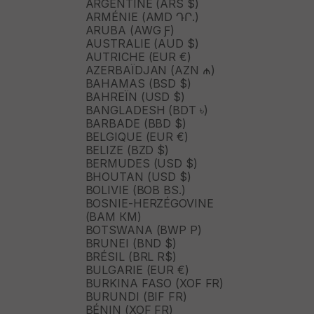
ARGENTINE (ARS $)
ARMÉNIE (AMD ԴՐ.)
ARUBA (AWG Ƒ)
AUSTRALIE (AUD $)
AUTRICHE (EUR €)
AZERBAÏDJAN (AZN ₼)
BAHAMAS (BSD $)
BAHREÏN (USD $)
BANGLADESH (BDT ৳)
BARBADE (BBD $)
BELGIQUE (EUR €)
BELIZE (BZD $)
BERMUDES (USD $)
BHOUTAN (USD $)
BOLIVIE (BOB BS.)
BOSNIE-HERZÉGOVINE
(BAM КМ)
BOTSWANA (BWP P)
BRUNEI (BND $)
BRÉSIL (BRL R$)
BULGARIE (EUR €)
BURKINA FASO (XOF FR)
BURUNDI (BIF FR)
BÉNIN (XOF FR)