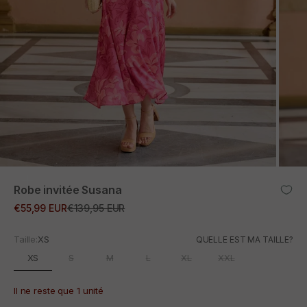
ZOOM
Robe invitée Susana
Prix promotionnel
Prix normal
€55,99 EUR
€139,95 EUR
Taille:
XS
QUELLE EST MA TAILLE?
XS
S
M
L
XL
XXL
Il ne reste que 1 unité