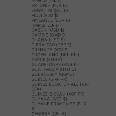
ESPAGNE (EUR €)
ESTONIE (EUR €)
ESWATINI (SZL E)
FIDJI (FJD $)
FINLANDE (EUR €)
FRANCE (EUR €)
GABON (USD $)
GAMBIE (GMD D)
GHANA (USD $)
GIBRALTAR (GBP £)
GRENADE (XCD $)
GROENLAND (DKK KR.)
GRÈCE (EUR €)
GUADELOUPE (EUR €)
GUATEMALA (GTQ Q)
GUERNESEY (GBP £)
GUINÉE (GNF FR)
GUINÉE ÉQUATORIALE (XAF
CFA)
GUINÉE-BISSAU (XOF FR)
GUYANA (GYD $)
GUYANE FRANÇAISE (EUR
€)
GÉORGIE (GEL ₾)