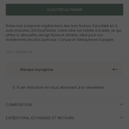
AJOUTER AU PANIER
Robe midi à imprimé végétal dans des tons fuchsia. Décolleté en V,
avec manches 3/4 bouffantes. Cette robe est cintrée à la taille, ce qui
affine la silhouette, design fluide et féminin, idéal pour vos
événements les plus spéciaux. Conçue et fabriquée en Espagne.
UGS : 205199.XS
Marque espagnole
Aller à l'
Aller à l
Aller à l
Aller à 
5 % de réduction en vous abonnant à la newsletter
COMPOSITION
EXPÉDITIONS, ÉCHANGES ET RETOURS