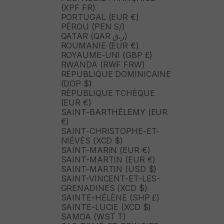
(XPF FR)
PORTUGAL (EUR €)
PÉROU (PEN S/)
QATAR (QAR ر.ق)
ROUMANIE (EUR €)
ROYAUME-UNI (GBP £)
RWANDA (RWF FRW)
RÉPUBLIQUE DOMINICAINE
(DOP $)
RÉPUBLIQUE TCHÈQUE
(EUR €)
SAINT-BARTHÉLEMY (EUR
€)
SAINT-CHRISTOPHE-ET-
NIÉVÈS (XCD $)
SAINT-MARIN (EUR €)
SAINT-MARTIN (EUR €)
SAINT-MARTIN (USD $)
SAINT-VINCENT-ET-LES-
GRENADINES (XCD $)
SAINTE-HÉLÈNE (SHP £)
SAINTE-LUCIE (XCD $)
SAMOA (WST T)