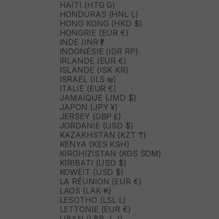
HAÏTI (HTG G)
HONDURAS (HNL L)
HONG KONG (HKD $)
HONGRIE (EUR €)
INDE (INR ₹)
INDONÉSIE (IDR RP)
IRLANDE (EUR €)
ISLANDE (ISK KR)
ISRAËL (ILS ₪)
ITALIE (EUR €)
JAMAÏQUE (JMD $)
JAPON (JPY ¥)
JERSEY (GBP £)
JORDANIE (USD $)
KAZAKHSTAN (KZT ₸)
KENYA (KES KSH)
KIRGHIZISTAN (KGS SOM)
KIRIBATI (USD $)
KOWEÏT (USD $)
LA RÉUNION (EUR €)
LAOS (LAK ₭)
LESOTHO (LSL L)
LETTONIE (EUR €)
LIBAN (LBP ل.ل)