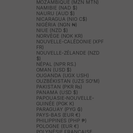
MOZAMBIQUE (MZN MTN)
NAMIBIE (NAD $)
NAURU (AUD $)
NICARAGUA (NIO C$)
NIGÉRIA (NGN ₦)
NIUE (NZD $)
NORVÈGE (NOK KR)
NOUVELLE-CALÉDONIE (XPF
FR)
NOUVELLE-ZÉLANDE (NZD
$)
NÉPAL (NPR RS.)
OMAN (USD $)
OUGANDA (UGX USH)
OUZBÉKISTAN (UZS SO'M)
PAKISTAN (PKR ₨)
PANAMA (USD $)
PAPOUASIE-NOUVELLE-
GUINÉE (PGK K)
PARAGUAY (PYG ₲)
PAYS-BAS (EUR €)
PHILIPPINES (PHP ₱)
POLOGNE (EUR €)
POLYNÉSIE FRANÇAISE