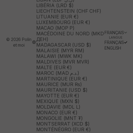
LIBÉRIA (LRD $)
LIECHTENSTEIN (CHF CHF)
LITUANIE (EUR €)
LUXEMBOURG (EUR €)
MACAO (MOP P)
FRANÇAIS
MACÉDOINE DU NORD (MKD
LANGUE
ДЕН)
© 2026 Polín
FRANÇAIS
MADAGASCAR (USD $)
et moi
ENGLISH
MALAISIE (MYR RM)
MALAWI (MWK MK)
MALDIVES (MVR MVR)
MALTE (EUR €)
MAROC (MAD د.م.)
MARTINIQUE (EUR €)
MAURICE (MUR ₨)
MAURITANIE (USD $)
MAYOTTE (EUR €)
MEXIQUE (MXN $)
MOLDAVIE (MDL L)
MONACO (EUR €)
MONGOLIE (MNT ₮)
MONTSERRAT (XCD $)
MONTÉNÉGRO (EUR €)