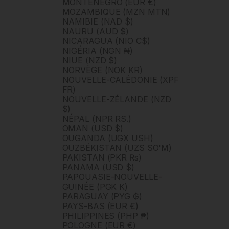
MONTÉNÉGRO (EUR €)
MOZAMBIQUE (MZN MTN)
NAMIBIE (NAD $)
NAURU (AUD $)
NICARAGUA (NIO C$)
NIGÉRIA (NGN ₦)
NIUE (NZD $)
NORVÈGE (NOK KR)
NOUVELLE-CALÉDONIE (XPF
FR)
NOUVELLE-ZÉLANDE (NZD
$)
NÉPAL (NPR RS.)
OMAN (USD $)
OUGANDA (UGX USH)
OUZBÉKISTAN (UZS SO'M)
PAKISTAN (PKR ₨)
PANAMA (USD $)
PAPOUASIE-NOUVELLE-
GUINÉE (PGK K)
PARAGUAY (PYG ₲)
PAYS-BAS (EUR €)
PHILIPPINES (PHP ₱)
POLOGNE (EUR €)