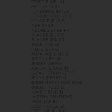
GÉORGIE (GEL ₾)
HAÏTI (HTG G)
HONDURAS (HNL L)
HONG KONG (HKD $)
HONGRIE (EUR €)
INDE (INR ₹)
INDONÉSIE (IDR RP)
IRLANDE (EUR €)
ISLANDE (ISK KR)
ISRAËL (ILS ₪)
ITALIE (EUR €)
JAMAÏQUE (JMD $)
JAPON (JPY ¥)
JERSEY (GBP £)
JORDANIE (USD $)
KAZAKHSTAN (KZT ₸)
KENYA (KES KSH)
KIRGHIZISTAN (KGS SOM)
KIRIBATI (USD $)
KOWEÏT (USD $)
LA RÉUNION (EUR €)
LAOS (LAK ₭)
LESOTHO (LSL L)
LETTONIE (EUR €)