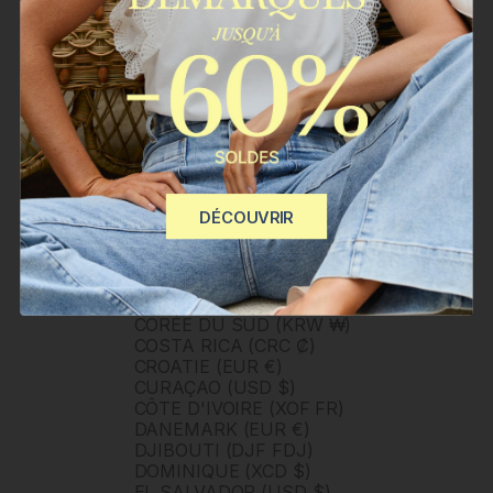
BÉNIN (XOF FR)
CAMBODGE (KHR ៛)
CAMEROUN (XAF CFA)
CANADA (CAD $)
CAP-VERT (CVE $)
CARAÏBES NÉERLANDAISES
(USD $)
CHILI (CLP $)
CHINE (CNY ¥)
CHYPRE (EUR €)
DÉCOUVRIR
CITÉ DU VATICAN (EUR €)
COLOMBIE (COP $)
COMORES (KMF FR)
CONGO - BRAZZAVILLE (XAF
CFA)
CORÉE DU SUD (KRW ₩)
COSTA RICA (CRC ₡)
CROATIE (EUR €)
CURAÇAO (USD $)
CÔTE D'IVOIRE (XOF FR)
DANEMARK (EUR €)
DJIBOUTI (DJF FDJ)
DOMINIQUE (XCD $)
EL SALVADOR (USD $)