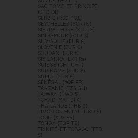
SAMOA (WST T)
SAO TOMÉ-ET-PRINCIPE
(STD DB)
SERBIE (RSD РСД)
SEYCHELLES (SCR ₨)
SIERRA LEONE (SLL LE)
SINGAPOUR (SGD $)
SLOVAQUIE (EUR €)
SLOVÉNIE (EUR €)
SOUDAN (EUR €)
SRI LANKA (LKR ₨)
SUISSE (CHF CHF)
SURINAME (SRD $)
SUÈDE (EUR €)
SÉNÉGAL (XOF FR)
TANZANIE (TZS SH)
TAÏWAN (TWD $)
TCHAD (XAF CFA)
THAÏLANDE (THB ฿)
TIMOR ORIENTAL (USD $)
TOGO (XOF FR)
TONGA (TOP T$)
TRINITÉ-ET-TOBAGO (TTD
$)