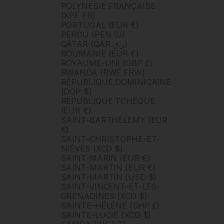
POLYNÉSIE FRANÇAISE
(XPF FR)
PORTUGAL (EUR €)
PÉROU (PEN S/)
QATAR (QAR ر.ق)
ROUMANIE (EUR €)
ROYAUME-UNI (GBP £)
RWANDA (RWF FRW)
RÉPUBLIQUE DOMINICAINE
(DOP $)
RÉPUBLIQUE TCHÈQUE
(EUR €)
SAINT-BARTHÉLEMY (EUR
€)
SAINT-CHRISTOPHE-ET-
NIÉVÈS (XCD $)
SAINT-MARIN (EUR €)
SAINT-MARTIN (EUR €)
SAINT-MARTIN (USD $)
SAINT-VINCENT-ET-LES-
GRENADINES (XCD $)
SAINTE-HÉLÈNE (SHP £)
SAINTE-LUCIE (XCD $)