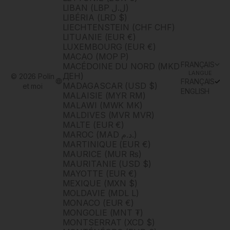
LIBAN (LBP ل.ل)
LIBÉRIA (LRD $)
LIECHTENSTEIN (CHF CHF)
LITUANIE (EUR €)
LUXEMBOURG (EUR €)
MACAO (MOP P)
FRANÇAIS
MACÉDOINE DU NORD (MKD
LANGUE
ДЕН)
© 2026 Polín
FRANÇAIS
MADAGASCAR (USD $)
et moi
ENGLISH
MALAISIE (MYR RM)
MALAWI (MWK MK)
MALDIVES (MVR MVR)
MALTE (EUR €)
MAROC (MAD د.م.)
MARTINIQUE (EUR €)
MAURICE (MUR ₨)
MAURITANIE (USD $)
MAYOTTE (EUR €)
MEXIQUE (MXN $)
MOLDAVIE (MDL L)
MONACO (EUR €)
MONGOLIE (MNT ₮)
MONTSERRAT (XCD $)