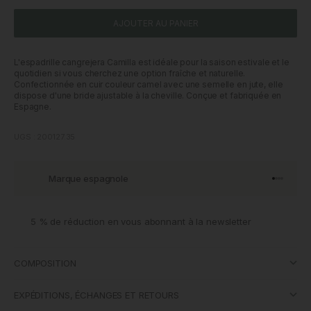
AJOUTER AU PANIER
L'espadrille cangrejera Camilla est idéale pour la saison estivale et le
quotidien si vous cherchez une option fraîche et naturelle.
Confectionnée en cuir couleur camel avec une semelle en jute, elle
dispose d'une bride ajustable à la cheville. Conçue et fabriquée en
Espagne.
UGS : 200127.35
Marque espagnole
Aller à l'
Aller à l
Aller à l
Aller à 
5 % de réduction en vous abonnant à la newsletter
COMPOSITION
EXPÉDITIONS, ÉCHANGES ET RETOURS