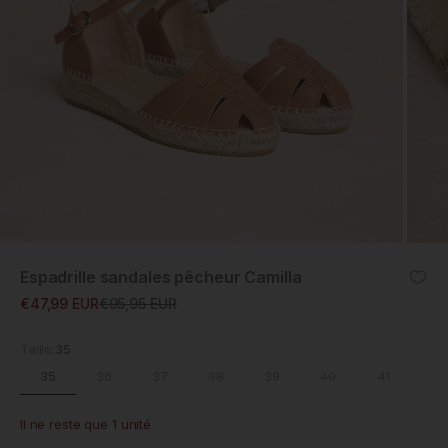
ZOOM
Espadrille sandales pêcheur Camilla
Prix promotionnel
Prix normal
€47,99 EUR
€95,95 EUR
Taille:
35
35
36
37
38
39
40
41
Il ne reste que 1 unité