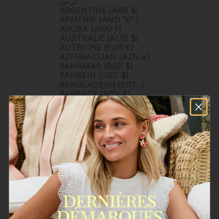
ر.س)
ARGENTINE (ARS $)
ARMÉNIE (AMD ԴՐ.)
ARUBA (AWG Ƒ)
AUSTRALIE (AUD $)
AUTRICHE (EUR €)
AZERBAÏDJAN (AZN ₼)
BAHAMAS (BSD $)
BAHREÏN (USD $)
BANGLADESH (BDT ৳)
BARBADE (BBD $)
BELGIQUE (EUR €)
BELIZE (BZD $)
BERMUDES (USD $)
BHOUTAN (USD $)
BOLIVIE (BOB BS.)
BOSNIE-HERZÉGOVINE
(BAM КМ)
BOTSWANA (BWP P)
BRUNEI (BND $)
BRÉSIL (BRL R$)
BULGARIE (EUR €)
BURKINA FASO (XOF FR)
BURUNDI (BIF FR)