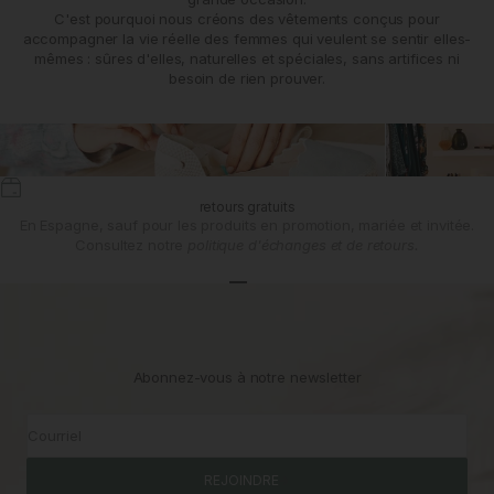
C'est pourquoi nous créons des vêtements conçus pour
accompagner la vie réelle des femmes qui veulent se sentir elles-
mêmes : sûres d'elles, naturelles et spéciales, sans artifices ni
besoin de rien prouver.
retours gratuits
En Espagne, sauf pour les produits en promotion, mariée et invitée.
Consultez notre
politique d'échanges et de retours.
Aller à l'article 1
Aller à l'article 2
Aller à l'article 3
Abonnez-vous à notre newsletter
Courriel
REJOINDRE