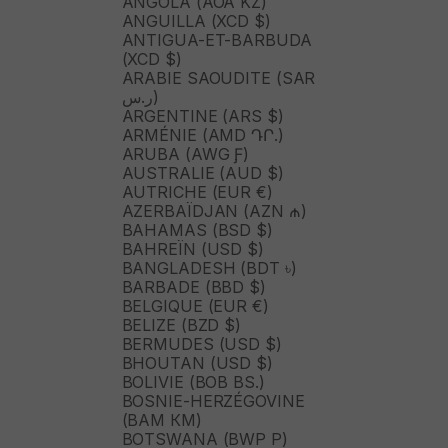
ANGOLA (AOA KZ)
ANGUILLA (XCD $)
ANTIGUA-ET-BARBUDA
(XCD $)
ARABIE SAOUDITE (SAR
ر.س)
ARGENTINE (ARS $)
ARMÉNIE (AMD ԴՐ.)
ARUBA (AWG Ƒ)
AUSTRALIE (AUD $)
AUTRICHE (EUR €)
AZERBAÏDJAN (AZN ₼)
BAHAMAS (BSD $)
BAHREÏN (USD $)
BANGLADESH (BDT ৳)
BARBADE (BBD $)
BELGIQUE (EUR €)
BELIZE (BZD $)
BERMUDES (USD $)
BHOUTAN (USD $)
BOLIVIE (BOB BS.)
BOSNIE-HERZÉGOVINE
(BAM КМ)
BOTSWANA (BWP P)