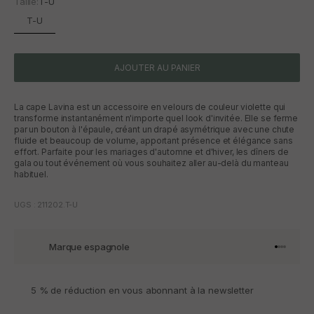
Taille:
T-U
T-U
AJOUTER AU PANIER
La cape Lavina est un accessoire en velours de couleur violette qui
transforme instantanément n'importe quel look d'invitée. Elle se ferme
par un bouton à l'épaule, créant un drapé asymétrique avec une chute
fluide et beaucoup de volume, apportant présence et élégance sans
effort. Parfaite pour les mariages d'automne et d'hiver, les dîners de
gala ou tout événement où vous souhaitez aller au-delà du manteau
habituel.
UGS : 211202.T-U
Marque espagnole
Aller à l'
Aller à l
Aller à l
Aller à 
5 % de réduction en vous abonnant à la newsletter