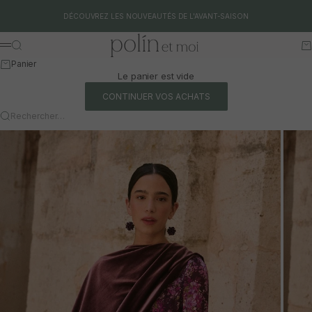
Aller au contenu
DÉCOUVREZ LES NOUVEAUTÉS DE L'AVANT-SAISON
Polín et moi
Rechercher
Pa
Menu
Panier
Le panier est vide
CONTINUER VOS ACHATS
Rechercher…