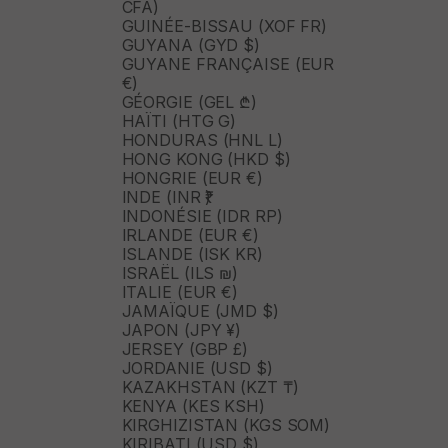
CFA)
GUINÉE-BISSAU (XOF FR)
GUYANA (GYD $)
GUYANE FRANÇAISE (EUR
€)
GÉORGIE (GEL ₾)
HAÏTI (HTG G)
HONDURAS (HNL L)
HONG KONG (HKD $)
HONGRIE (EUR €)
INDE (INR ₹)
INDONÉSIE (IDR RP)
IRLANDE (EUR €)
ISLANDE (ISK KR)
ISRAËL (ILS ₪)
ITALIE (EUR €)
JAMAÏQUE (JMD $)
JAPON (JPY ¥)
JERSEY (GBP £)
JORDANIE (USD $)
KAZAKHSTAN (KZT ₸)
KENYA (KES KSH)
KIRGHIZISTAN (KGS SOM)
KIRIBATI (USD $)