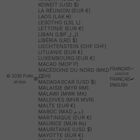
KOWEÏT (USD $)
LA RÉUNION (EUR €)
LAOS (LAK ₭)
LESOTHO (LSL L)
LETTONIE (EUR €)
LIBAN (LBP ل.ل)
LIBÉRIA (LRD $)
LIECHTENSTEIN (CHF CHF)
LITUANIE (EUR €)
LUXEMBOURG (EUR €)
MACAO (MOP P)
FRANÇAIS
MACÉDOINE DU NORD (MKD
LANGUE
ДЕН)
© 2026 Polín
FRANÇAIS
MADAGASCAR (USD $)
et moi
ENGLISH
MALAISIE (MYR RM)
MALAWI (MWK MK)
MALDIVES (MVR MVR)
MALTE (EUR €)
MAROC (MAD د.م.)
MARTINIQUE (EUR €)
MAURICE (MUR ₨)
MAURITANIE (USD $)
MAYOTTE (EUR €)