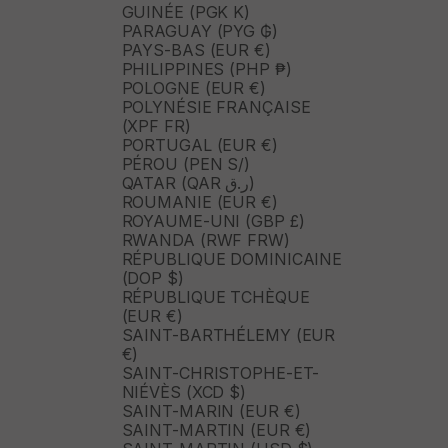
GUINÉE (PGK K)
PARAGUAY (PYG ₲)
PAYS-BAS (EUR €)
PHILIPPINES (PHP ₱)
POLOGNE (EUR €)
POLYNÉSIE FRANÇAISE
(XPF FR)
PORTUGAL (EUR €)
PÉROU (PEN S/)
QATAR (QAR ر.ق)
ROUMANIE (EUR €)
ROYAUME-UNI (GBP £)
RWANDA (RWF FRW)
RÉPUBLIQUE DOMINICAINE
(DOP $)
RÉPUBLIQUE TCHÈQUE
(EUR €)
SAINT-BARTHÉLEMY (EUR
€)
SAINT-CHRISTOPHE-ET-
NIÉVÈS (XCD $)
SAINT-MARIN (EUR €)
SAINT-MARTIN (EUR €)