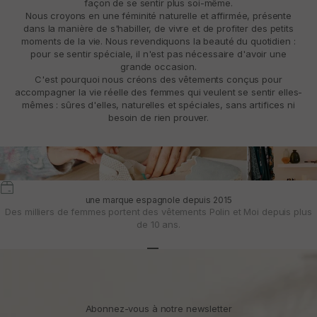
façon de se sentir plus soi-même.
Nous croyons en une féminité naturelle et affirmée, présente
dans la manière de s'habiller, de vivre et de profiter des petits
moments de la vie. Nous revendiquons la beauté du quotidien :
pour se sentir spéciale, il n'est pas nécessaire d'avoir une
grande occasion.
C'est pourquoi nous créons des vêtements conçus pour
accompagner la vie réelle des femmes qui veulent se sentir elles-
mêmes : sûres d'elles, naturelles et spéciales, sans artifices ni
besoin de rien prouver.
une marque espagnole depuis 2015
Des milliers de femmes portent des vêtements Polin et Moi depuis plus
de 10 ans.
Aller à l'article 1
Aller à l'article 2
Aller à l'article 3
Abonnez-vous à notre newsletter