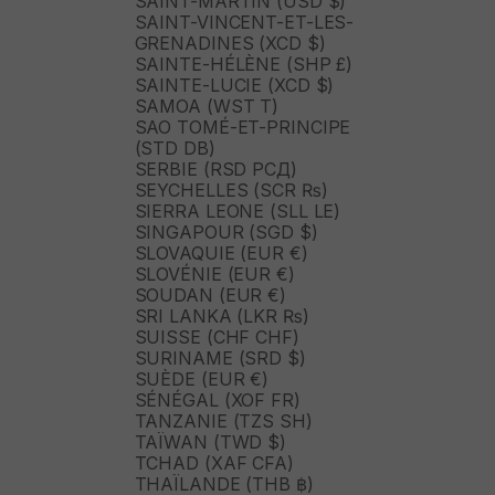
SAINT-MARTIN (USD $)
SAINT-VINCENT-ET-LES-
GRENADINES (XCD $)
SAINTE-HÉLÈNE (SHP £)
SAINTE-LUCIE (XCD $)
SAMOA (WST T)
SAO TOMÉ-ET-PRINCIPE
(STD DB)
SERBIE (RSD РСД)
SEYCHELLES (SCR ₨)
SIERRA LEONE (SLL LE)
SINGAPOUR (SGD $)
SLOVAQUIE (EUR €)
SLOVÉNIE (EUR €)
SOUDAN (EUR €)
SRI LANKA (LKR ₨)
SUISSE (CHF CHF)
SURINAME (SRD $)
SUÈDE (EUR €)
SÉNÉGAL (XOF FR)
TANZANIE (TZS SH)
TAÏWAN (TWD $)
TCHAD (XAF CFA)
THAÏLANDE (THB ฿)