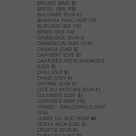
BRUNEI (BND $)
BRÉSIL (BRL R$)
BULGARIE (EUR €)
BURKINA FASO (XOF FR)
BURUNDI (BIF FR)
BÉNIN (XOF FR)
CAMBODGE (KHR ៛)
CAMEROUN (XAF CFA)
CANADA (CAD $)
CAP-VERT (CVE $)
CARAÏBES NÉERLANDAISES
(USD $)
CHILI (CLP $)
CHINE (CNY ¥)
CHYPRE (EUR €)
CITÉ DU VATICAN (EUR €)
COLOMBIE (COP $)
COMORES (KMF FR)
CONGO - BRAZZAVILLE (XAF
CFA)
CORÉE DU SUD (KRW ₩)
COSTA RICA (CRC ₡)
CROATIE (EUR €)
CURAÇAO (USD $)