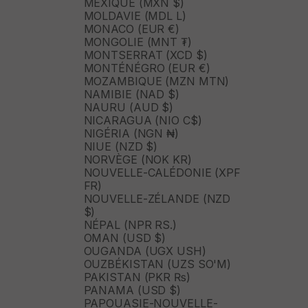
MEXIQUE (MXN $)
MOLDAVIE (MDL L)
MONACO (EUR €)
MONGOLIE (MNT ₮)
MONTSERRAT (XCD $)
MONTÉNÉGRO (EUR €)
MOZAMBIQUE (MZN MTN)
NAMIBIE (NAD $)
NAURU (AUD $)
NICARAGUA (NIO C$)
NIGÉRIA (NGN ₦)
NIUE (NZD $)
NORVÈGE (NOK KR)
NOUVELLE-CALÉDONIE (XPF
FR)
NOUVELLE-ZÉLANDE (NZD
$)
NÉPAL (NPR RS.)
OMAN (USD $)
OUGANDA (UGX USH)
OUZBÉKISTAN (UZS SO'M)
PAKISTAN (PKR ₨)
PANAMA (USD $)
PAPOUASIE-NOUVELLE-