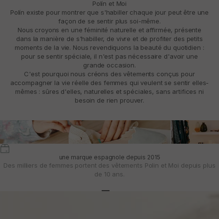
Polín et Moi
Polín existe pour montrer que s'habiller chaque jour peut être une
façon de se sentir plus soi-même.
Nous croyons en une féminité naturelle et affirmée, présente
dans la manière de s'habiller, de vivre et de profiter des petits
moments de la vie. Nous revendiquons la beauté du quotidien :
pour se sentir spéciale, il n'est pas nécessaire d'avoir une
grande occasion.
C'est pourquoi nous créons des vêtements conçus pour
accompagner la vie réelle des femmes qui veulent se sentir elles-
mêmes : sûres d'elles, naturelles et spéciales, sans artifices ni
besoin de rien prouver.
une marque espagnole depuis 2015
Des milliers de femmes portent des vêtements Polin et Moi depuis plus
de 10 ans.
Aller à l'article 1
Aller à l'article 2
Aller à l'article 3