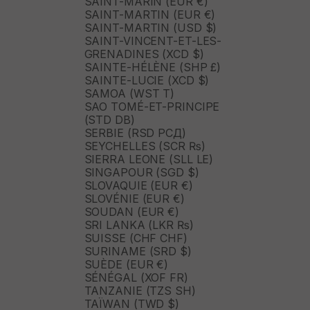
SAINT-MARIN (EUR €)
SAINT-MARTIN (EUR €)
SAINT-MARTIN (USD $)
SAINT-VINCENT-ET-LES-
GRENADINES (XCD $)
SAINTE-HÉLÈNE (SHP £)
SAINTE-LUCIE (XCD $)
SAMOA (WST T)
SAO TOMÉ-ET-PRINCIPE
(STD DB)
SERBIE (RSD РСД)
SEYCHELLES (SCR ₨)
SIERRA LEONE (SLL LE)
SINGAPOUR (SGD $)
SLOVAQUIE (EUR €)
SLOVÉNIE (EUR €)
SOUDAN (EUR €)
SRI LANKA (LKR ₨)
SUISSE (CHF CHF)
SURINAME (SRD $)
SUÈDE (EUR €)
SÉNÉGAL (XOF FR)
TANZANIE (TZS SH)
TAÏWAN (TWD $)