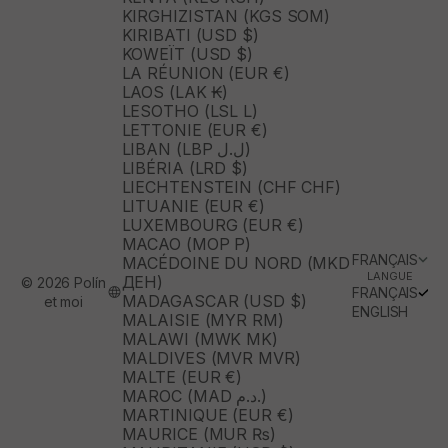
KIRGHIZISTAN (KGS SOM)
KIRIBATI (USD $)
KOWEÏT (USD $)
LA RÉUNION (EUR €)
LAOS (LAK ₭)
LESOTHO (LSL L)
LETTONIE (EUR €)
LIBAN (LBP ل.ل)
LIBÉRIA (LRD $)
LIECHTENSTEIN (CHF CHF)
LITUANIE (EUR €)
LUXEMBOURG (EUR €)
MACAO (MOP P)
FRANÇAIS
MACÉDOINE DU NORD (MKD
LANGUE
ДЕН)
© 2026 Polín
FRANÇAIS
MADAGASCAR (USD $)
et moi
ENGLISH
MALAISIE (MYR RM)
MALAWI (MWK MK)
MALDIVES (MVR MVR)
MALTE (EUR €)
MAROC (MAD د.م.)
MARTINIQUE (EUR €)
MAURICE (MUR ₨)