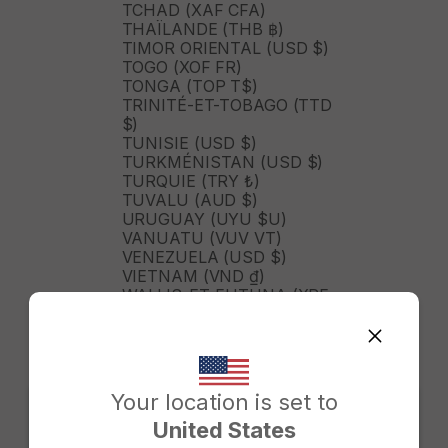
TCHAD (XAF CFA)
THAÏLANDE (THB ฿)
TIMOR ORIENTAL (USD $)
TOGO (XOF FR)
TONGA (TOP T$)
TRINITÉ-ET-TOBAGO (TTD
$)
TUNISIE (USD $)
TURKMÉNISTAN (USD $)
TURQUIE (TRY ₺)
TUVALU (AUD $)
URUGUAY (UYU $U)
VANUATU (VUV VT)
VENEZUELA (USD $)
VIETNAM (VND ₫)
WALLIS-ET-FUTUNA (XPF
FR)
ZAMBIE (ZMW K)
ZIMBABWE (USD $)
ÉGYPTE (EGP ج.م)
ÉMIRATS ARABES UNIS
Your location is set to
(AED د.إ)
United States
ÉQUATEUR (USD $)
Change country/region
ÉTATS-UNIS (USD $)