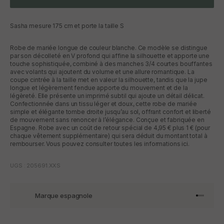
Sasha mesure 175 cm et porte la taille S
Robe de mariée longue de couleur blanche. Ce modèle se distingue
par son décolleté en V profond qui affine la silhouette et apporte une
touche sophistiquée, combiné à des manches 3/4 courtes bouffantes
avec volants qui ajoutent du volume et une allure romantique. La
coupe cintrée à la taille met en valeur la silhouette, tandis que la jupe
longue et légèrement fendue apporte du mouvement et de la
légèreté. Elle présente un imprimé subtil qui ajoute un détail délicat.
Confectionnée dans un tissu léger et doux, cette robe de mariée
simple et élégante tombe droite jusqu’au sol, offrant confort et liberté
de mouvement sans renoncer à l’élégance. Conçue et fabriquée en
Espagne. Robe avec un coût de retour spécial de 4,95 € plus 1 € (pour
chaque vêtement supplémentaire) qui sera déduit du montant total à
rembourser. Vous pouvez consulter toutes les informations ici.
UGS : 205691.XXS
Marque espagnole
Aller à l'
Aller à l
Aller à l
Aller à 