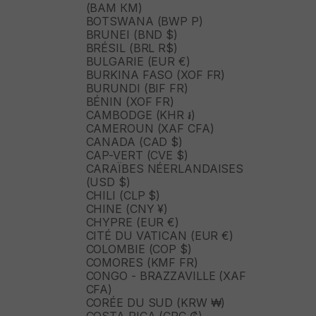
(BAM КМ)
BOTSWANA (BWP P)
BRUNEI (BND $)
BRÉSIL (BRL R$)
BULGARIE (EUR €)
BURKINA FASO (XOF FR)
BURUNDI (BIF FR)
BÉNIN (XOF FR)
CAMBODGE (KHR ៛)
CAMEROUN (XAF CFA)
CANADA (CAD $)
CAP-VERT (CVE $)
CARAÏBES NÉERLANDAISES
(USD $)
CHILI (CLP $)
CHINE (CNY ¥)
CHYPRE (EUR €)
CITÉ DU VATICAN (EUR €)
COLOMBIE (COP $)
COMORES (KMF FR)
CONGO - BRAZZAVILLE (XAF
CFA)
CORÉE DU SUD (KRW ₩)