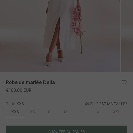
ZOOM
Robe de mariée Delia
Prix promotionnel
€160,00 EUR
Taille:
XXS
QUELLE EST MA TAILLE?
XXS
XS
S
M
L
XL
XXL
AJOUTER AU PANIER