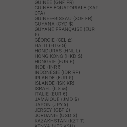
GUINÉE (GNF FR)
GUINÉE ÉQUATORIALE (XAF
CFA)
GUINÉE-BISSAU (XOF FR)
GUYANA (GYD $)
GUYANE FRANÇAISE (EUR
€)
GÉORGIE (GEL ₾)
HAÏTI (HTG G)
HONDURAS (HNL L)
HONG KONG (HKD $)
HONGRIE (EUR €)
INDE (INR ₹)
INDONÉSIE (IDR RP)
IRLANDE (EUR €)
ISLANDE (ISK KR)
ISRAËL (ILS ₪)
ITALIE (EUR €)
JAMAÏQUE (JMD $)
JAPON (JPY ¥)
JERSEY (GBP £)
JORDANIE (USD $)
KAZAKHSTAN (KZT ₸)
KENYA (KES KSH)