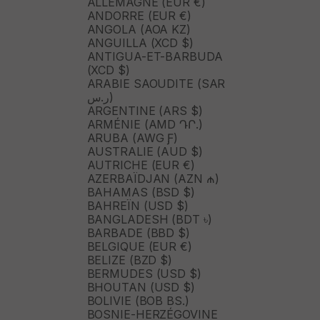
ALLEMAGNE (EUR €)
ANDORRE (EUR €)
ANGOLA (AOA KZ)
ANGUILLA (XCD $)
ANTIGUA-ET-BARBUDA
(XCD $)
ARABIE SAOUDITE (SAR
ر.س)
ARGENTINE (ARS $)
ARMÉNIE (AMD ԴՐ.)
ARUBA (AWG Ƒ)
AUSTRALIE (AUD $)
AUTRICHE (EUR €)
AZERBAÏDJAN (AZN ₼)
BAHAMAS (BSD $)
BAHREÏN (USD $)
BANGLADESH (BDT ৳)
BARBADE (BBD $)
BELGIQUE (EUR €)
BELIZE (BZD $)
BERMUDES (USD $)
BHOUTAN (USD $)
BOLIVIE (BOB BS.)
BOSNIE-HERZÉGOVINE