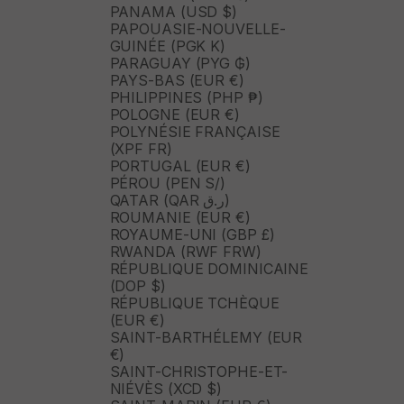
PANAMA (USD $)
PAPOUASIE-NOUVELLE-
GUINÉE (PGK K)
PARAGUAY (PYG ₲)
PAYS-BAS (EUR €)
PHILIPPINES (PHP ₱)
POLOGNE (EUR €)
POLYNÉSIE FRANÇAISE
(XPF FR)
PORTUGAL (EUR €)
PÉROU (PEN S/)
QATAR (QAR ر.ق)
ROUMANIE (EUR €)
ROYAUME-UNI (GBP £)
RWANDA (RWF FRW)
RÉPUBLIQUE DOMINICAINE
(DOP $)
RÉPUBLIQUE TCHÈQUE
(EUR €)
SAINT-BARTHÉLEMY (EUR
€)
SAINT-CHRISTOPHE-ET-
NIÉVÈS (XCD $)