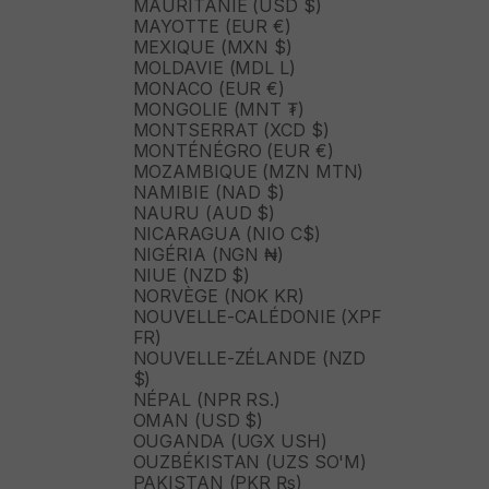
MAURITANIE (USD $)
MAYOTTE (EUR €)
MEXIQUE (MXN $)
MOLDAVIE (MDL L)
MONACO (EUR €)
MONGOLIE (MNT ₮)
MONTSERRAT (XCD $)
MONTÉNÉGRO (EUR €)
MOZAMBIQUE (MZN MTN)
NAMIBIE (NAD $)
NAURU (AUD $)
NICARAGUA (NIO C$)
NIGÉRIA (NGN ₦)
NIUE (NZD $)
NORVÈGE (NOK KR)
NOUVELLE-CALÉDONIE (XPF
FR)
NOUVELLE-ZÉLANDE (NZD
$)
NÉPAL (NPR RS.)
OMAN (USD $)
OUGANDA (UGX USH)
OUZBÉKISTAN (UZS SO'M)
PAKISTAN (PKR ₨)