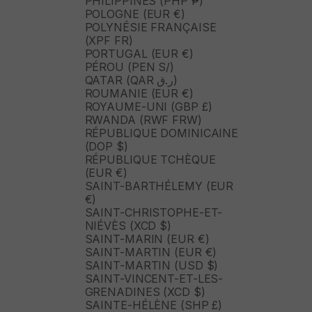
PHILIPPINES (PHP ₱)
POLOGNE (EUR €)
POLYNÉSIE FRANÇAISE
(XPF FR)
PORTUGAL (EUR €)
PÉROU (PEN S/)
QATAR (QAR ر.ق)
ROUMANIE (EUR €)
ROYAUME-UNI (GBP £)
RWANDA (RWF FRW)
RÉPUBLIQUE DOMINICAINE
(DOP $)
RÉPUBLIQUE TCHÈQUE
(EUR €)
SAINT-BARTHÉLEMY (EUR
€)
SAINT-CHRISTOPHE-ET-
NIÉVÈS (XCD $)
SAINT-MARIN (EUR €)
SAINT-MARTIN (EUR €)
SAINT-MARTIN (USD $)
SAINT-VINCENT-ET-LES-
GRENADINES (XCD $)
SAINTE-HÉLÈNE (SHP £)