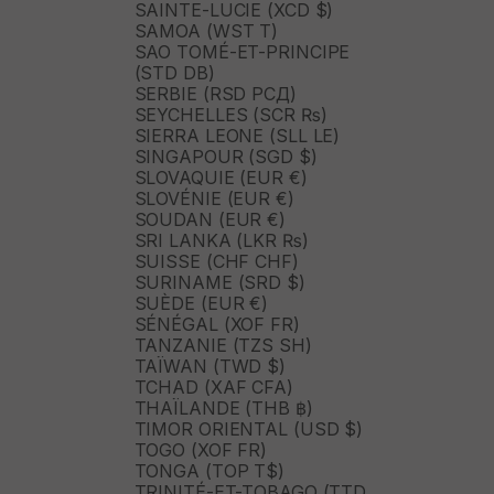
SAINTE-LUCIE (XCD $)
SAMOA (WST T)
SAO TOMÉ-ET-PRINCIPE
(STD DB)
SERBIE (RSD РСД)
SEYCHELLES (SCR ₨)
SIERRA LEONE (SLL LE)
SINGAPOUR (SGD $)
SLOVAQUIE (EUR €)
SLOVÉNIE (EUR €)
SOUDAN (EUR €)
SRI LANKA (LKR ₨)
SUISSE (CHF CHF)
SURINAME (SRD $)
SUÈDE (EUR €)
SÉNÉGAL (XOF FR)
TANZANIE (TZS SH)
TAÏWAN (TWD $)
TCHAD (XAF CFA)
THAÏLANDE (THB ฿)
TIMOR ORIENTAL (USD $)
TOGO (XOF FR)
TONGA (TOP T$)
TRINITÉ-ET-TOBAGO (TTD