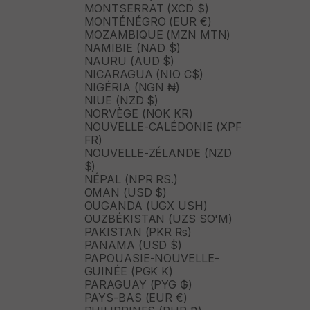
MONTSERRAT (XCD $)
MONTÉNÉGRO (EUR €)
MOZAMBIQUE (MZN MTN)
NAMIBIE (NAD $)
NAURU (AUD $)
NICARAGUA (NIO C$)
NIGÉRIA (NGN ₦)
NIUE (NZD $)
NORVÈGE (NOK KR)
NOUVELLE-CALÉDONIE (XPF
FR)
NOUVELLE-ZÉLANDE (NZD
$)
NÉPAL (NPR RS.)
OMAN (USD $)
OUGANDA (UGX USH)
OUZBÉKISTAN (UZS SO'M)
PAKISTAN (PKR ₨)
PANAMA (USD $)
PAPOUASIE-NOUVELLE-
GUINÉE (PGK K)
PARAGUAY (PYG ₲)
PAYS-BAS (EUR €)