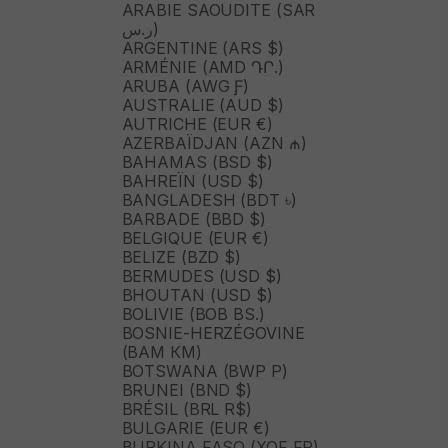
ARABIE SAOUDITE (SAR
ر.س)
ARGENTINE (ARS $)
ARMÉNIE (AMD ԴՐ.)
ARUBA (AWG Ƒ)
AUSTRALIE (AUD $)
AUTRICHE (EUR €)
AZERBAÏDJAN (AZN ₼)
BAHAMAS (BSD $)
BAHREÏN (USD $)
BANGLADESH (BDT ৳)
BARBADE (BBD $)
BELGIQUE (EUR €)
BELIZE (BZD $)
BERMUDES (USD $)
BHOUTAN (USD $)
BOLIVIE (BOB BS.)
BOSNIE-HERZÉGOVINE
(BAM КМ)
BOTSWANA (BWP P)
BRUNEI (BND $)
BRÉSIL (BRL R$)
BULGARIE (EUR €)
BURKINA FASO (XOF FR)