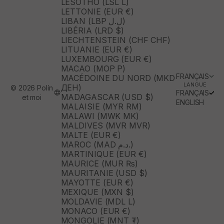
LESOTHO (LSL L)
LETTONIE (EUR €)
LIBAN (LBP ل.ل)
LIBÉRIA (LRD $)
LIECHTENSTEIN (CHF CHF)
LITUANIE (EUR €)
LUXEMBOURG (EUR €)
MACAO (MOP P)
FRANÇAIS
MACÉDOINE DU NORD (MKD
LANGUE
ДЕН)
© 2026 Polín
FRANÇAIS
MADAGASCAR (USD $)
et moi
ENGLISH
MALAISIE (MYR RM)
MALAWI (MWK MK)
MALDIVES (MVR MVR)
MALTE (EUR €)
MAROC (MAD د.م.)
MARTINIQUE (EUR €)
MAURICE (MUR ₨)
MAURITANIE (USD $)
MAYOTTE (EUR €)
MEXIQUE (MXN $)
MOLDAVIE (MDL L)
MONACO (EUR €)
MONGOLIE (MNT ₮)