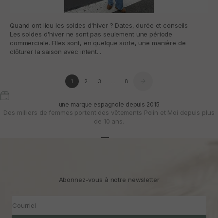
Quand ont lieu les soldes d'hiver ? Dates, durée et conseils
Les soldes d'hiver ne sont pas seulement une période
commerciale. Elles sont, en quelque sorte, une manière de
clôturer la saison avec intent...
1
2
3
…
8
une marque espagnole depuis 2015
Des milliers de femmes portent des vêtements Polin et Moi depuis plus
de 10 ans.
Aller à l'article 1
Aller à l'article 2
Aller à l'article 3
Abonnez-vous à notre newsletter
Courriel