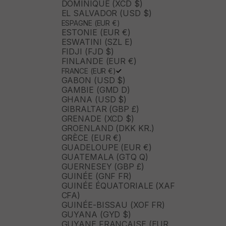
DOMINIQUE (XCD $)
EL SALVADOR (USD $)
ESPAGNE (EUR €)
ESTONIE (EUR €)
ESWATINI (SZL E)
FIDJI (FJD $)
FINLANDE (EUR €)
FRANCE (EUR €)
GABON (USD $)
GAMBIE (GMD D)
GHANA (USD $)
GIBRALTAR (GBP £)
GRENADE (XCD $)
GROENLAND (DKK KR.)
GRÈCE (EUR €)
GUADELOUPE (EUR €)
GUATEMALA (GTQ Q)
GUERNESEY (GBP £)
GUINÉE (GNF FR)
GUINÉE ÉQUATORIALE (XAF
CFA)
GUINÉE-BISSAU (XOF FR)
GUYANA (GYD $)
GUYANE FRANÇAISE (EUR