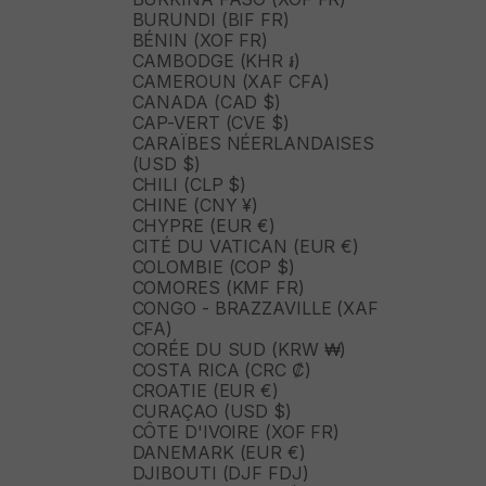
BURUNDI (BIF FR)
BÉNIN (XOF FR)
CAMBODGE (KHR ៛)
CAMEROUN (XAF CFA)
CANADA (CAD $)
CAP-VERT (CVE $)
CARAÏBES NÉERLANDAISES
(USD $)
CHILI (CLP $)
CHINE (CNY ¥)
CHYPRE (EUR €)
CITÉ DU VATICAN (EUR €)
COLOMBIE (COP $)
COMORES (KMF FR)
CONGO - BRAZZAVILLE (XAF
CFA)
CORÉE DU SUD (KRW ₩)
COSTA RICA (CRC ₡)
CROATIE (EUR €)
CURAÇAO (USD $)
CÔTE D'IVOIRE (XOF FR)
DANEMARK (EUR €)
DJIBOUTI (DJF FDJ)