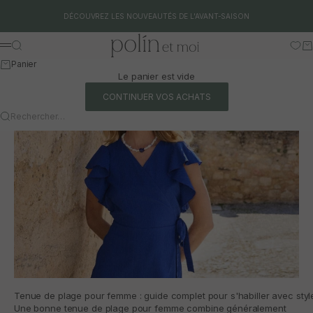
Aller au contenu
DÉCOUVREZ LES NOUVEAUTÉS DE L'AVANT-SAISON
Polín et moi
Rechercher
Pa
Menu
Panier
Le panier est vide
CONTINUER VOS ACHATS
Rechercher…
Tenue de plage pour femme : guide complet pour s'habiller avec style
Une bonne tenue de plage pour femme combine généralement