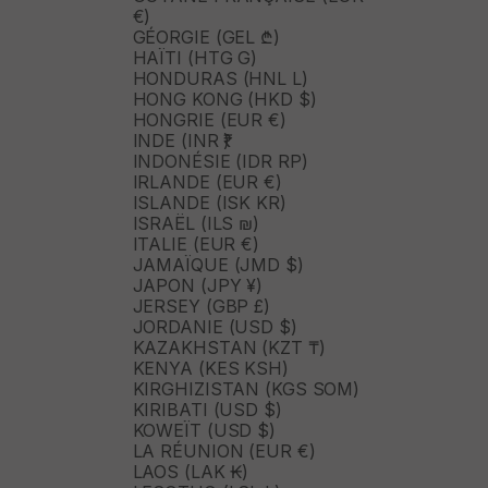
€)
GÉORGIE (GEL ₾)
HAÏTI (HTG G)
HONDURAS (HNL L)
HONG KONG (HKD $)
HONGRIE (EUR €)
INDE (INR ₹)
INDONÉSIE (IDR RP)
IRLANDE (EUR €)
ISLANDE (ISK KR)
ISRAËL (ILS ₪)
ITALIE (EUR €)
JAMAÏQUE (JMD $)
JAPON (JPY ¥)
JERSEY (GBP £)
JORDANIE (USD $)
KAZAKHSTAN (KZT ₸)
KENYA (KES KSH)
KIRGHIZISTAN (KGS SOM)
KIRIBATI (USD $)
KOWEÏT (USD $)
LA RÉUNION (EUR €)
LAOS (LAK ₭)