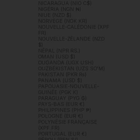
NICARAGUA (NIO C$)
NIGÉRIA (NGN ₦)
NIUE (NZD $)
NORVÈGE (NOK KR)
NOUVELLE-CALÉDONIE (XPF
FR)
NOUVELLE-ZÉLANDE (NZD
$)
NÉPAL (NPR RS.)
OMAN (USD $)
OUGANDA (UGX USH)
OUZBÉKISTAN (UZS SO'M)
PAKISTAN (PKR ₨)
PANAMA (USD $)
PAPOUASIE-NOUVELLE-
GUINÉE (PGK K)
PARAGUAY (PYG ₲)
PAYS-BAS (EUR €)
PHILIPPINES (PHP ₱)
POLOGNE (EUR €)
POLYNÉSIE FRANÇAISE
(XPF FR)
PORTUGAL (EUR €)
PÉROU (PEN S/)