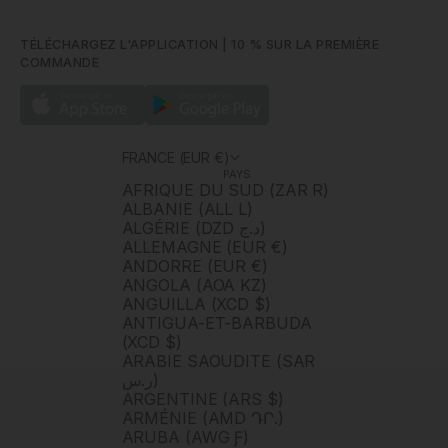
TÉLÉCHARGEZ L'APPLICATION | 10 % SUR LA PREMIÈRE
COMMANDE
FRANCE (EUR €)
PAYS
AFRIQUE DU SUD (ZAR R)
ALBANIE (ALL L)
ALGÉRIE (DZD د.ج)
ALLEMAGNE (EUR €)
ANDORRE (EUR €)
ANGOLA (AOA KZ)
ANGUILLA (XCD $)
ANTIGUA-ET-BARBUDA
(XCD $)
ARABIE SAOUDITE (SAR
ر.س)
ARGENTINE (ARS $)
ARMÉNIE (AMD ԴՐ.)
ARUBA (AWG Ƒ)