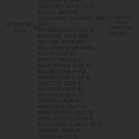
LITUANIE (EUR €)
LUXEMBOURG (EUR €)
MACAO (MOP P)
FRANÇAIS
MACÉDOINE DU NORD (MKD
LANGUE
ДЕН)
© 2026 Polín
FRANÇAIS
MADAGASCAR (USD $)
et moi
ENGLISH
MALAISIE (MYR RM)
MALAWI (MWK MK)
MALDIVES (MVR MVR)
MALTE (EUR €)
MAROC (MAD د.م.)
MARTINIQUE (EUR €)
MAURICE (MUR ₨)
MAURITANIE (USD $)
MAYOTTE (EUR €)
MEXIQUE (MXN $)
MOLDAVIE (MDL L)
MONACO (EUR €)
MONGOLIE (MNT ₮)
MONTSERRAT (XCD $)
MONTÉNÉGRO (EUR €)
MOZAMBIQUE (MZN MTN)
NAMIBIE (NAD $)
NAURU (AUD $)