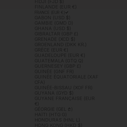
FIDJI (FJD $)
FINLANDE (EUR €)
FRANCE (EUR €)
GABON (USD $)
GAMBIE (GMD D)
GHANA (USD $)
GIBRALTAR (GBP £)
GRENADE (XCD $)
GROENLAND (DKK KR.)
GRÈCE (EUR €)
GUADELOUPE (EUR €)
GUATEMALA (GTQ Q)
GUERNESEY (GBP £)
GUINÉE (GNF FR)
GUINÉE ÉQUATORIALE (XAF
CFA)
GUINÉE-BISSAU (XOF FR)
GUYANA (GYD $)
GUYANE FRANÇAISE (EUR
€)
GÉORGIE (GEL ₾)
HAÏTI (HTG G)
HONDURAS (HNL L)
HONG KONG (HKD $)