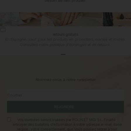
besoin de rien prouver.
retours gratuits
En Espagne, sauf pour les produits en promotion, mariée et invitée.
Consultez notre
politique d'échanges et de retours.
Aller à l'article 1
Aller à l'article 2
Aller à l'article 3
Abonnez-vous à notre newsletter
Courriel
REJOINDRE
Vos données seront traitées par POLIN ET MOI S.L. Finalité :
envoyer des bulletins d'information à votre adresse e-mail. Base
légale : votre consentement, que vous pouvez retirer à tout