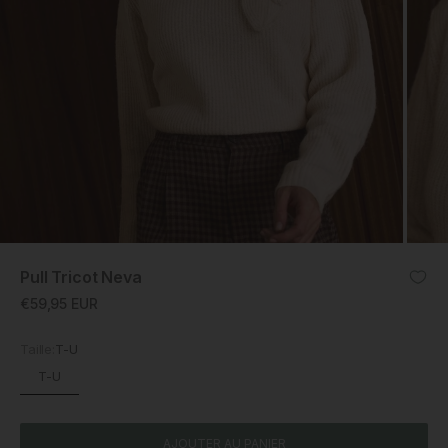
ZOOM
Pull Tricot Neva
Prix promotionnel
€59,95 EUR
Taille:
T-U
T-U
AJOUTER AU PANIER