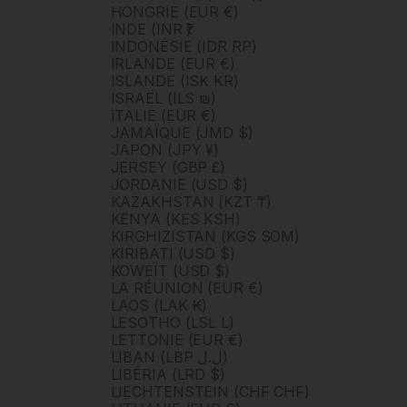
HONGRIE (EUR €)
INDE (INR ₹)
INDONÉSIE (IDR RP)
IRLANDE (EUR €)
ISLANDE (ISK KR)
ISRAËL (ILS ₪)
ITALIE (EUR €)
JAMAÏQUE (JMD $)
JAPON (JPY ¥)
JERSEY (GBP £)
JORDANIE (USD $)
KAZAKHSTAN (KZT ₸)
KENYA (KES KSH)
KIRGHIZISTAN (KGS SOM)
KIRIBATI (USD $)
KOWEÏT (USD $)
LA RÉUNION (EUR €)
LAOS (LAK ₭)
LESOTHO (LSL L)
LETTONIE (EUR €)
LIBAN (LBP ل.ل)
LIBÉRIA (LRD $)
LIECHTENSTEIN (CHF CHF)