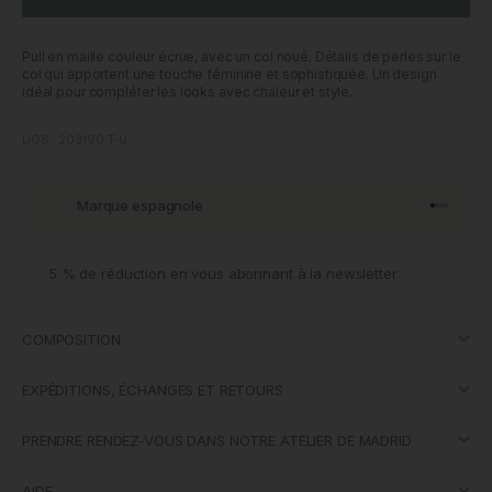
Pull en maille couleur écrue, avec un col noué. Détails de perles sur le
col qui apportent une touche féminine et sophistiquée. Un design
idéal pour compléter les looks avec chaleur et style.
UGS : 203190.T-U
Marque espagnole
Aller à l'
Aller à l
Aller à l
Aller à 
5 % de réduction en vous abonnant à la newsletter
COMPOSITION
EXPÉDITIONS, ÉCHANGES ET RETOURS
PRENDRE RENDEZ-VOUS DANS NOTRE ATELIER DE MADRID
AIDE