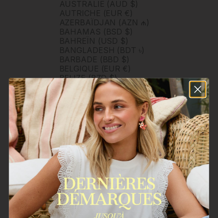
AUSTRALIE (AUD $)
AUTRICHE (EUR €)
AZERBAÏDJAN (AZN ₼)
BAHAMAS (BSD $)
BAHREÏN (USD $)
BANGLADESH (BDT ৳)
BARBADE (BBD $)
BELGIQUE (EUR €)
BELIZE (BZD $)
BERMUDES (USD $)
BHOUTAN (USD $)
BOLIVIE (BOB BS.)
BOSNIE-HERZÉGOVINE
(BAM КМ)
BOTSWANA (BWP P)
BRUNEI (BND $)
BRÉSIL (BRL R$)
BULGARIE (EUR €)
BURKINA FASO (XOF FR)
BURUNDI (BIF FR)
BÉNIN (XOF FR)
CAMBODGE (KHR ៛)
CAMEROUN (XAF CFA)
CANADA (CAD $)