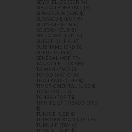
SEYCHELLES (SCR ₨)
SIERRA LEONE (SLL LE)
SINGAPOUR (SGD $)
SLOVAQUIE (EUR €)
SLOVÉNIE (EUR €)
SOUDAN (EUR €)
SRI LANKA (LKR ₨)
SUISSE (CHF CHF)
SURINAME (SRD $)
SUÈDE (EUR €)
SÉNÉGAL (XOF FR)
TANZANIE (TZS SH)
TAÏWAN (TWD $)
TCHAD (XAF CFA)
THAÏLANDE (THB ฿)
TIMOR ORIENTAL (USD $)
TOGO (XOF FR)
TONGA (TOP T$)
TRINITÉ-ET-TOBAGO (TTD
$)
TUNISIE (USD $)
TURKMÉNISTAN (USD $)
TURQUIE (TRY ₺)
TUVALU (AUD $)