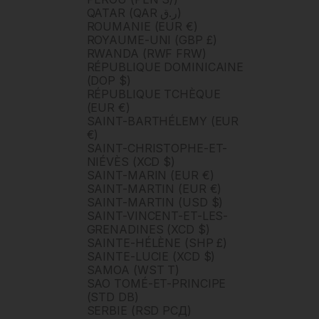
QATAR (QAR ر.ق)
ROUMANIE (EUR €)
ROYAUME-UNI (GBP £)
RWANDA (RWF FRW)
RÉPUBLIQUE DOMINICAINE
(DOP $)
RÉPUBLIQUE TCHÈQUE
(EUR €)
SAINT-BARTHÉLEMY (EUR
€)
SAINT-CHRISTOPHE-ET-
NIÉVÈS (XCD $)
SAINT-MARIN (EUR €)
SAINT-MARTIN (EUR €)
SAINT-MARTIN (USD $)
SAINT-VINCENT-ET-LES-
GRENADINES (XCD $)
SAINTE-HÉLÈNE (SHP £)
SAINTE-LUCIE (XCD $)
SAMOA (WST T)
SAO TOMÉ-ET-PRINCIPE
(STD DB)
SERBIE (RSD РСД)