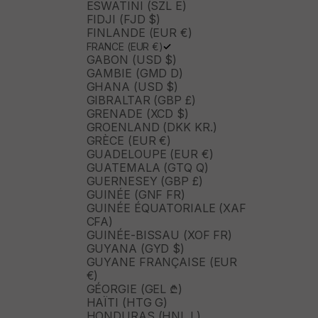
ESWATINI (SZL E)
FIDJI (FJD $)
FINLANDE (EUR €)
FRANCE (EUR €)
GABON (USD $)
GAMBIE (GMD D)
GHANA (USD $)
GIBRALTAR (GBP £)
GRENADE (XCD $)
GROENLAND (DKK KR.)
GRÈCE (EUR €)
GUADELOUPE (EUR €)
GUATEMALA (GTQ Q)
GUERNESEY (GBP £)
GUINÉE (GNF FR)
GUINÉE ÉQUATORIALE (XAF
CFA)
GUINÉE-BISSAU (XOF FR)
GUYANA (GYD $)
GUYANE FRANÇAISE (EUR
€)
GÉORGIE (GEL ₾)
HAÏTI (HTG G)
HONDURAS (HNL L)