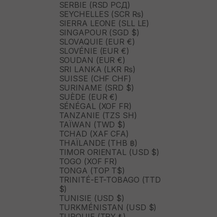
SERBIE (RSD РСД)
SEYCHELLES (SCR ₨)
SIERRA LEONE (SLL LE)
SINGAPOUR (SGD $)
SLOVAQUIE (EUR €)
SLOVÉNIE (EUR €)
SOUDAN (EUR €)
SRI LANKA (LKR ₨)
SUISSE (CHF CHF)
SURINAME (SRD $)
SUÈDE (EUR €)
SÉNÉGAL (XOF FR)
TANZANIE (TZS SH)
TAÏWAN (TWD $)
TCHAD (XAF CFA)
THAÏLANDE (THB ฿)
TIMOR ORIENTAL (USD $)
TOGO (XOF FR)
TONGA (TOP T$)
TRINITÉ-ET-TOBAGO (TTD
$)
TUNISIE (USD $)
TURKMÉNISTAN (USD $)
TURQUIE (TRY ₺)