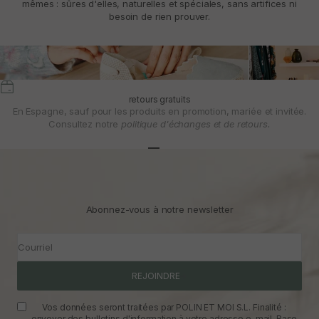
mêmes : sûres d'elles, naturelles et spéciales, sans artifices ni
besoin de rien prouver.
retours gratuits
En Espagne, sauf pour les produits en promotion, mariée et invitée.
Consultez notre
politique d'échanges et de retours.
Aller à l'article 1
Aller à l'article 2
Aller à l'article 3
Abonnez-vous à notre newsletter
Courriel
REJOINDRE
Vos données seront traitées par POLIN ET MOI S.L. Finalité :
envoyer des bulletins d'information à votre adresse e-mail. Base