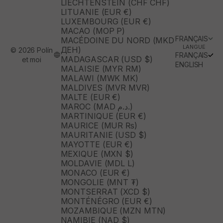
LIECHTENSTEIN (CHF CHF)
LITUANIE (EUR €)
LUXEMBOURG (EUR €)
MACAO (MOP P)
FRANÇAIS
MACÉDOINE DU NORD (MKD
LANGUE
ДЕН)
© 2026 Polín
FRANÇAIS
MADAGASCAR (USD $)
et moi
ENGLISH
MALAISIE (MYR RM)
MALAWI (MWK MK)
MALDIVES (MVR MVR)
MALTE (EUR €)
MAROC (MAD د.م.)
MARTINIQUE (EUR €)
MAURICE (MUR ₨)
MAURITANIE (USD $)
MAYOTTE (EUR €)
MEXIQUE (MXN $)
MOLDAVIE (MDL L)
MONACO (EUR €)
MONGOLIE (MNT ₮)
MONTSERRAT (XCD $)
MONTÉNÉGRO (EUR €)
MOZAMBIQUE (MZN MTN)
NAMIBIE (NAD $)