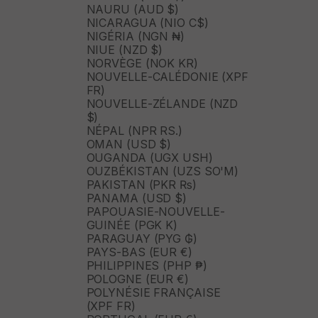
NAURU (AUD $)
NICARAGUA (NIO C$)
NIGÉRIA (NGN ₦)
NIUE (NZD $)
NORVÈGE (NOK KR)
NOUVELLE-CALÉDONIE (XPF
FR)
NOUVELLE-ZÉLANDE (NZD
$)
NÉPAL (NPR RS.)
OMAN (USD $)
OUGANDA (UGX USH)
OUZBÉKISTAN (UZS SO'M)
PAKISTAN (PKR ₨)
PANAMA (USD $)
PAPOUASIE-NOUVELLE-
GUINÉE (PGK K)
PARAGUAY (PYG ₲)
PAYS-BAS (EUR €)
PHILIPPINES (PHP ₱)
POLOGNE (EUR €)
POLYNÉSIE FRANÇAISE
(XPF FR)