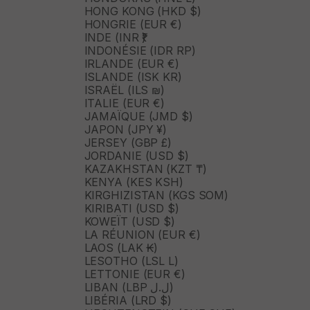
HONG KONG (HKD $)
HONGRIE (EUR €)
INDE (INR ₹)
INDONÉSIE (IDR RP)
IRLANDE (EUR €)
ISLANDE (ISK KR)
ISRAËL (ILS ₪)
ITALIE (EUR €)
JAMAÏQUE (JMD $)
JAPON (JPY ¥)
JERSEY (GBP £)
JORDANIE (USD $)
KAZAKHSTAN (KZT ₸)
KENYA (KES KSH)
KIRGHIZISTAN (KGS SOM)
KIRIBATI (USD $)
KOWEÏT (USD $)
LA RÉUNION (EUR €)
LAOS (LAK ₭)
LESOTHO (LSL L)
LETTONIE (EUR €)
LIBAN (LBP ل.ل)
LIBÉRIA (LRD $)