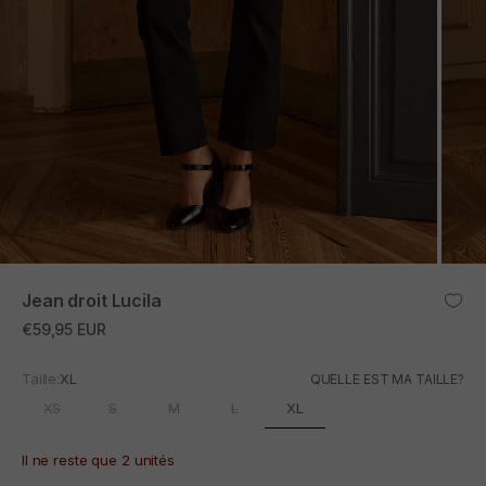
ZOOM
Jean droit Lucila
Prix promotionnel
€59,95 EUR
Taille:
XL
QUELLE EST MA TAILLE?
XL
XS
S
M
L
Il ne reste que 2 unités