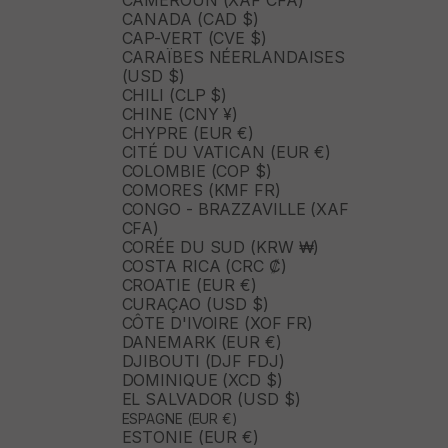
CAMEROUN (XAF CFA)
CANADA (CAD $)
CAP-VERT (CVE $)
CARAÏBES NÉERLANDAISES
(USD $)
CHILI (CLP $)
CHINE (CNY ¥)
CHYPRE (EUR €)
CITÉ DU VATICAN (EUR €)
COLOMBIE (COP $)
COMORES (KMF FR)
CONGO - BRAZZAVILLE (XAF
CFA)
CORÉE DU SUD (KRW ₩)
COSTA RICA (CRC ₡)
CROATIE (EUR €)
CURAÇAO (USD $)
CÔTE D'IVOIRE (XOF FR)
DANEMARK (EUR €)
DJIBOUTI (DJF FDJ)
DOMINIQUE (XCD $)
EL SALVADOR (USD $)
ESPAGNE (EUR €)
ESTONIE (EUR €)