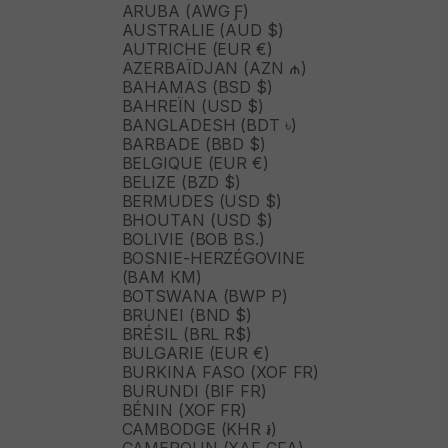
ARUBA (AWG Ƒ)
AUSTRALIE (AUD $)
AUTRICHE (EUR €)
AZERBAÏDJAN (AZN ₼)
BAHAMAS (BSD $)
BAHREÏN (USD $)
BANGLADESH (BDT ৳)
BARBADE (BBD $)
BELGIQUE (EUR €)
BELIZE (BZD $)
BERMUDES (USD $)
BHOUTAN (USD $)
BOLIVIE (BOB BS.)
BOSNIE-HERZÉGOVINE
(BAM КМ)
BOTSWANA (BWP P)
BRUNEI (BND $)
BRÉSIL (BRL R$)
BULGARIE (EUR €)
BURKINA FASO (XOF FR)
BURUNDI (BIF FR)
BÉNIN (XOF FR)
CAMBODGE (KHR ៛)