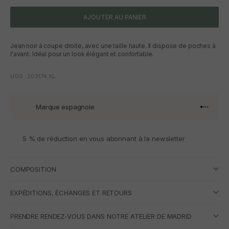
AJOUTER AU PANIER
Jean noir à coupe droite, avec une taille haute. Il dispose de poches à
l'avant. Idéal pour un look élégant et confortable.
UGS : 203174.XL
Marque espagnole
Aller à l'
Aller à l
Aller à l
Aller à 
5 % de réduction en vous abonnant à la newsletter
COMPOSITION
EXPÉDITIONS, ÉCHANGES ET RETOURS
PRENDRE RENDEZ-VOUS DANS NOTRE ATELIER DE MADRID