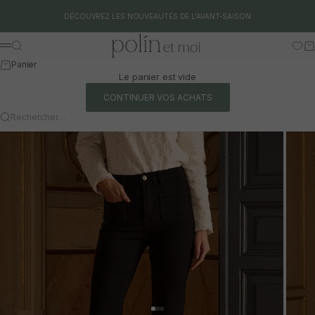
Aller au contenu
DÉCOUVREZ LES NOUVEAUTÉS DE L'AVANT-SAISON
Polín et moi
Rechercher
Pa
Menu
Panier
Le panier est vide
CONTINUER VOS ACHATS
Rechercher…
Aller à l'article 1
Aller à l'article 2
Aller à l'article 3