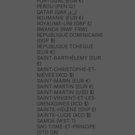
PORTUGAL (EUR €)
PÉROU (PEN S/)
QATAR (QAR ر.ق)
ROUMANIE (EUR €)
ROYAUME-UNI (GBP £)
RWANDA (RWF FRW)
RÉPUBLIQUE DOMINICAINE
(DOP $)
RÉPUBLIQUE TCHÈQUE
(EUR €)
SAINT-BARTHÉLEMY (EUR
€)
SAINT-CHRISTOPHE-ET-
NIÉVÈS (XCD $)
SAINT-MARIN (EUR €)
SAINT-MARTIN (EUR €)
SAINT-MARTIN (USD $)
SAINT-VINCENT-ET-LES-
GRENADINES (XCD $)
SAINTE-HÉLÈNE (SHP £)
SAINTE-LUCIE (XCD $)
SAMOA (WST T)
SAO TOMÉ-ET-PRINCIPE
(STD DB)