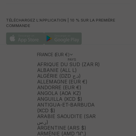
TÉLÉCHARGEZ L'APPLICATION | 10 % SUR LA PREMIÈRE
COMMANDE
FRANCE (EUR €)
PAYS
AFRIQUE DU SUD (ZAR R)
ALBANIE (ALL L)
ALGÉRIE (DZD د.ج)
ALLEMAGNE (EUR €)
ANDORRE (EUR €)
ANGOLA (AOA KZ)
ANGUILLA (XCD $)
ANTIGUA-ET-BARBUDA
(XCD $)
ARABIE SAOUDITE (SAR
ر.س)
ARGENTINE (ARS $)
ARMÉNIE (AMD ԴՐ.)