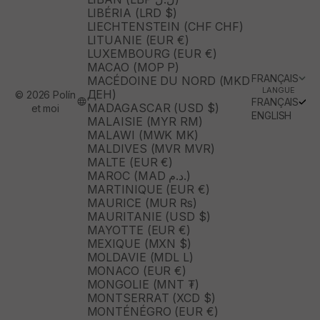
LIBÉRIA (LRD $)
LIECHTENSTEIN (CHF CHF)
LITUANIE (EUR €)
LUXEMBOURG (EUR €)
MACAO (MOP P)
FRANÇAIS
MACÉDOINE DU NORD (MKD
LANGUE
ДЕН)
© 2026 Polín
FRANÇAIS
MADAGASCAR (USD $)
et moi
ENGLISH
MALAISIE (MYR RM)
MALAWI (MWK MK)
MALDIVES (MVR MVR)
MALTE (EUR €)
MAROC (MAD د.م.)
MARTINIQUE (EUR €)
MAURICE (MUR ₨)
MAURITANIE (USD $)
MAYOTTE (EUR €)
MEXIQUE (MXN $)
MOLDAVIE (MDL L)
MONACO (EUR €)
MONGOLIE (MNT ₮)
MONTSERRAT (XCD $)
MONTÉNÉGRO (EUR €)