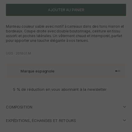
AJOUTER AU PANIER
Manteau couleur sable avec motif à carreaux dans des tons marron et
bordeaux. Coupe droite avec double boutonnage, ceinture en tissu
assorti et poches latérales. Un vêtement chaud et intemporel, parfait
pour apporter une touche élégante à vos tenues.
UGS : 201801.M
Marque espagnole
Aller à l'
Aller à l
Aller à l
Aller à 
5 % de réduction en vous abonnant à la newsletter
COMPOSITION
EXPÉDITIONS, ÉCHANGES ET RETOURS