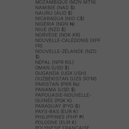
MOZAMBIQUE (MZN MTN)
NAMIBIE (NAD $)
NAURU (AUD $)
NICARAGUA (NIO C$)
NIGÉRIA (NGN ₦)
NIUE (NZD $)
NORVÈGE (NOK KR)
NOUVELLE-CALÉDONIE (XPF
FR)
NOUVELLE-ZÉLANDE (NZD
$)
NÉPAL (NPR RS.)
OMAN (USD $)
OUGANDA (UGX USH)
OUZBÉKISTAN (UZS SO'M)
PAKISTAN (PKR ₨)
PANAMA (USD $)
PAPOUASIE-NOUVELLE-
GUINÉE (PGK K)
PARAGUAY (PYG ₲)
PAYS-BAS (EUR €)
PHILIPPINES (PHP ₱)
POLOGNE (EUR €)
POLYNÉSIE FRANÇAISE