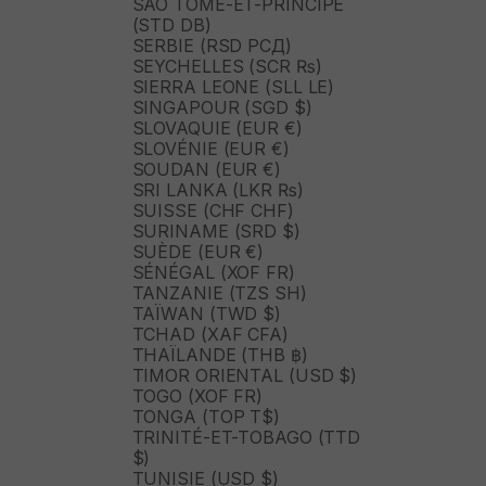
SAO TOMÉ-ET-PRINCIPE
(STD DB)
SERBIE (RSD РСД)
SEYCHELLES (SCR ₨)
SIERRA LEONE (SLL LE)
SINGAPOUR (SGD $)
SLOVAQUIE (EUR €)
SLOVÉNIE (EUR €)
SOUDAN (EUR €)
SRI LANKA (LKR ₨)
SUISSE (CHF CHF)
SURINAME (SRD $)
SUÈDE (EUR €)
SÉNÉGAL (XOF FR)
TANZANIE (TZS SH)
TAÏWAN (TWD $)
TCHAD (XAF CFA)
THAÏLANDE (THB ฿)
TIMOR ORIENTAL (USD $)
TOGO (XOF FR)
TONGA (TOP T$)
TRINITÉ-ET-TOBAGO (TTD
$)
TUNISIE (USD $)