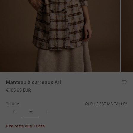
ZOOM
Manteau à carreaux Ari
Prix promotionnel
€105,95 EUR
Taille:
M
QUELLE EST MA TAILLE?
M
S
L
Il ne reste que 1 unité