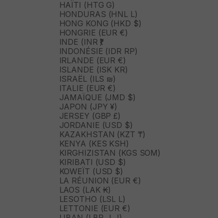
HAÏTI (HTG G)
HONDURAS (HNL L)
HONG KONG (HKD $)
HONGRIE (EUR €)
INDE (INR ₹)
INDONÉSIE (IDR RP)
IRLANDE (EUR €)
ISLANDE (ISK KR)
ISRAËL (ILS ₪)
ITALIE (EUR €)
JAMAÏQUE (JMD $)
JAPON (JPY ¥)
JERSEY (GBP £)
JORDANIE (USD $)
KAZAKHSTAN (KZT ₸)
KENYA (KES KSH)
KIRGHIZISTAN (KGS SOM)
KIRIBATI (USD $)
KOWEÏT (USD $)
LA RÉUNION (EUR €)
LAOS (LAK ₭)
LESOTHO (LSL L)
LETTONIE (EUR €)
LIBAN (LBP ل.ل)