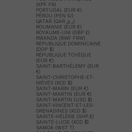
(XPF FR)
PORTUGAL (EUR €)
PÉROU (PEN S/)
QATAR (QAR ر.ق)
ROUMANIE (EUR €)
ROYAUME-UNI (GBP £)
RWANDA (RWF FRW)
RÉPUBLIQUE DOMINICAINE
(DOP $)
RÉPUBLIQUE TCHÈQUE
(EUR €)
SAINT-BARTHÉLEMY (EUR
€)
SAINT-CHRISTOPHE-ET-
NIÉVÈS (XCD $)
SAINT-MARIN (EUR €)
SAINT-MARTIN (EUR €)
SAINT-MARTIN (USD $)
SAINT-VINCENT-ET-LES-
GRENADINES (XCD $)
SAINTE-HÉLÈNE (SHP £)
SAINTE-LUCIE (XCD $)
SAMOA (WST T)