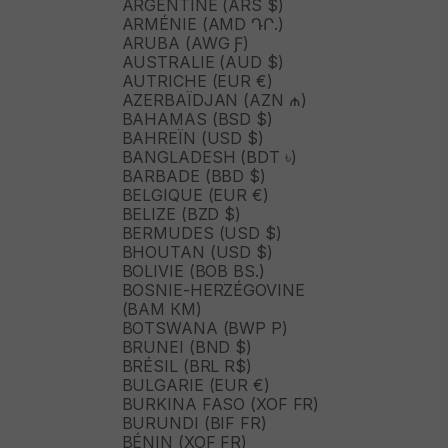
ARGENTINE (ARS $)
ARMÉNIE (AMD ԴՐ.)
ARUBA (AWG Ƒ)
AUSTRALIE (AUD $)
AUTRICHE (EUR €)
AZERBAÏDJAN (AZN ₼)
BAHAMAS (BSD $)
BAHREÏN (USD $)
BANGLADESH (BDT ৳)
BARBADE (BBD $)
BELGIQUE (EUR €)
BELIZE (BZD $)
BERMUDES (USD $)
BHOUTAN (USD $)
BOLIVIE (BOB BS.)
BOSNIE-HERZÉGOVINE
(BAM КМ)
BOTSWANA (BWP P)
BRUNEI (BND $)
BRÉSIL (BRL R$)
BULGARIE (EUR €)
BURKINA FASO (XOF FR)
BURUNDI (BIF FR)
BÉNIN (XOF FR)