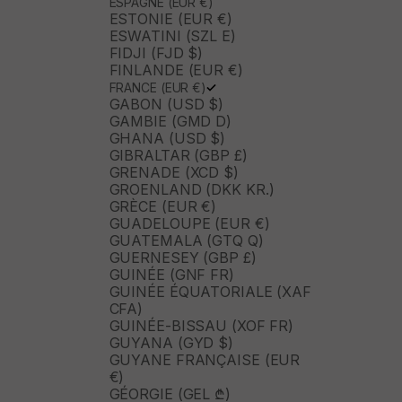
ESPAGNE (EUR €)
ESTONIE (EUR €)
ESWATINI (SZL E)
FIDJI (FJD $)
FINLANDE (EUR €)
FRANCE (EUR €)
GABON (USD $)
GAMBIE (GMD D)
GHANA (USD $)
GIBRALTAR (GBP £)
GRENADE (XCD $)
GROENLAND (DKK KR.)
GRÈCE (EUR €)
GUADELOUPE (EUR €)
GUATEMALA (GTQ Q)
GUERNESEY (GBP £)
GUINÉE (GNF FR)
GUINÉE ÉQUATORIALE (XAF
CFA)
GUINÉE-BISSAU (XOF FR)
GUYANA (GYD $)
GUYANE FRANÇAISE (EUR
€)
GÉORGIE (GEL ₾)