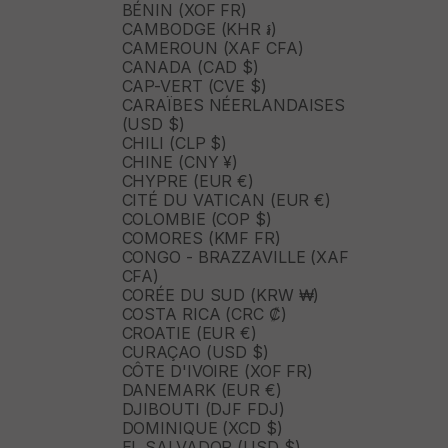
BÉNIN (XOF FR)
CAMBODGE (KHR ៛)
CAMEROUN (XAF CFA)
CANADA (CAD $)
CAP-VERT (CVE $)
CARAÏBES NÉERLANDAISES
(USD $)
CHILI (CLP $)
CHINE (CNY ¥)
CHYPRE (EUR €)
CITÉ DU VATICAN (EUR €)
COLOMBIE (COP $)
COMORES (KMF FR)
CONGO - BRAZZAVILLE (XAF
CFA)
CORÉE DU SUD (KRW ₩)
COSTA RICA (CRC ₡)
CROATIE (EUR €)
CURAÇAO (USD $)
CÔTE D'IVOIRE (XOF FR)
DANEMARK (EUR €)
DJIBOUTI (DJF FDJ)
DOMINIQUE (XCD $)
EL SALVADOR (USD $)