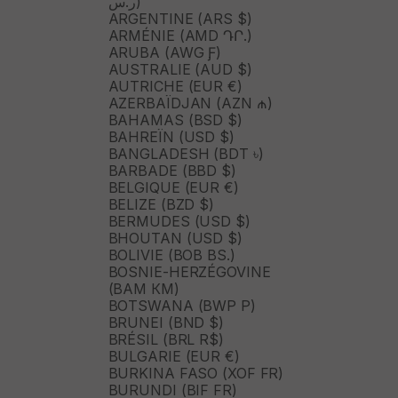
ر.س)
ARGENTINE (ARS $)
ARMÉNIE (AMD ԴՐ.)
ARUBA (AWG Ƒ)
AUSTRALIE (AUD $)
AUTRICHE (EUR €)
AZERBAÏDJAN (AZN ₼)
BAHAMAS (BSD $)
BAHREÏN (USD $)
BANGLADESH (BDT ৳)
BARBADE (BBD $)
BELGIQUE (EUR €)
BELIZE (BZD $)
BERMUDES (USD $)
BHOUTAN (USD $)
BOLIVIE (BOB BS.)
BOSNIE-HERZÉGOVINE
(BAM КМ)
BOTSWANA (BWP P)
BRUNEI (BND $)
BRÉSIL (BRL R$)
BULGARIE (EUR €)
BURKINA FASO (XOF FR)
BURUNDI (BIF FR)