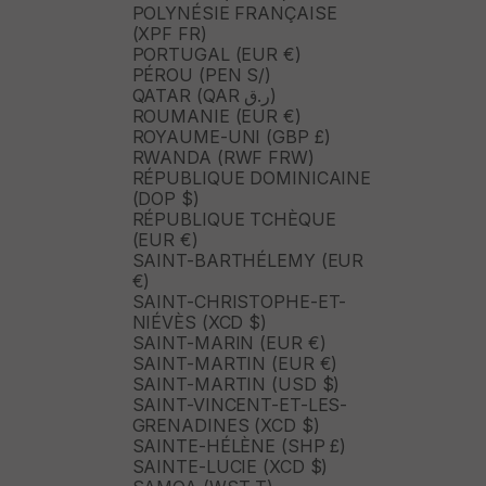
POLYNÉSIE FRANÇAISE
(XPF FR)
PORTUGAL (EUR €)
PÉROU (PEN S/)
QATAR (QAR ر.ق)
ROUMANIE (EUR €)
ROYAUME-UNI (GBP £)
RWANDA (RWF FRW)
RÉPUBLIQUE DOMINICAINE
(DOP $)
RÉPUBLIQUE TCHÈQUE
(EUR €)
SAINT-BARTHÉLEMY (EUR
€)
SAINT-CHRISTOPHE-ET-
NIÉVÈS (XCD $)
SAINT-MARIN (EUR €)
SAINT-MARTIN (EUR €)
SAINT-MARTIN (USD $)
SAINT-VINCENT-ET-LES-
GRENADINES (XCD $)
SAINTE-HÉLÈNE (SHP £)
SAINTE-LUCIE (XCD $)