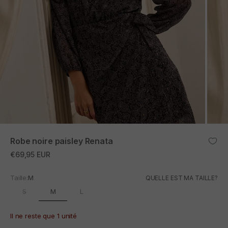
ZOOM
Robe noire paisley Renata
Prix promotionnel
€69,95 EUR
Taille:
M
QUELLE EST MA TAILLE?
M
S
L
Il ne reste que 1 unité