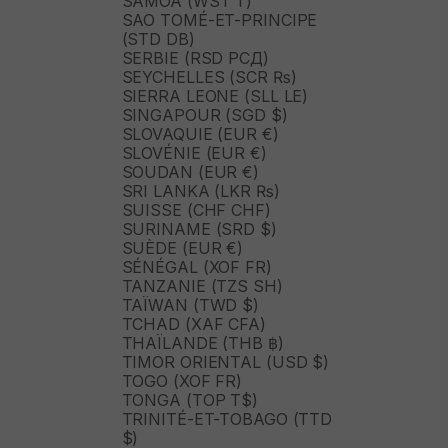
SAMOA (WST T)
SAO TOMÉ-ET-PRINCIPE
(STD DB)
SERBIE (RSD РСД)
SEYCHELLES (SCR ₨)
SIERRA LEONE (SLL LE)
SINGAPOUR (SGD $)
SLOVAQUIE (EUR €)
SLOVÉNIE (EUR €)
SOUDAN (EUR €)
SRI LANKA (LKR ₨)
SUISSE (CHF CHF)
SURINAME (SRD $)
SUÈDE (EUR €)
SÉNÉGAL (XOF FR)
TANZANIE (TZS SH)
TAÏWAN (TWD $)
TCHAD (XAF CFA)
THAÏLANDE (THB ฿)
TIMOR ORIENTAL (USD $)
TOGO (XOF FR)
TONGA (TOP T$)
TRINITÉ-ET-TOBAGO (TTD
$)