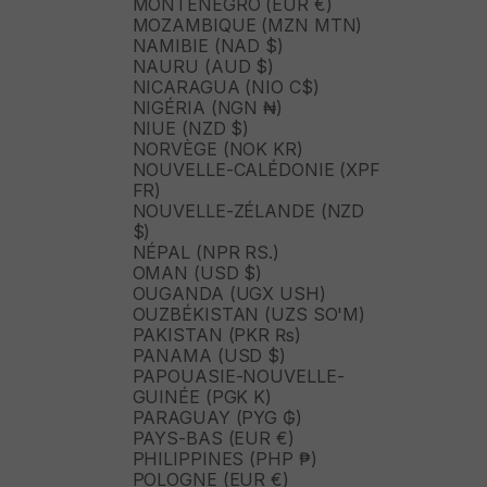
MONTÉNÉGRO (EUR €)
MOZAMBIQUE (MZN MTN)
NAMIBIE (NAD $)
NAURU (AUD $)
NICARAGUA (NIO C$)
NIGÉRIA (NGN ₦)
NIUE (NZD $)
NORVÈGE (NOK KR)
NOUVELLE-CALÉDONIE (XPF
FR)
NOUVELLE-ZÉLANDE (NZD
$)
NÉPAL (NPR RS.)
OMAN (USD $)
OUGANDA (UGX USH)
OUZBÉKISTAN (UZS SO'M)
PAKISTAN (PKR ₨)
PANAMA (USD $)
PAPOUASIE-NOUVELLE-
GUINÉE (PGK K)
PARAGUAY (PYG ₲)
PAYS-BAS (EUR €)
PHILIPPINES (PHP ₱)
POLOGNE (EUR €)