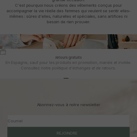
C'est pourquoi nous créons des vêtements conçus pour
accompagner la vie réelle des femmes qui veulent se sentir elles-
mêmes : sûres d'elles, naturelles et spéciales, sans artifices ni
besoin de rien prouver.
retours gratuits
En Espagne, sauf pour les produits en promotion, mariée et invitée.
Consultez notre
politique d'échanges et de retours.
Aller à l'article 1
Aller à l'article 2
Aller à l'article 3
Abonnez-vous à notre newsletter
Courriel
REJOINDRE