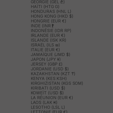
GÉORGIE (GEL ₾)
HAÏTI (HTG G)
HONDURAS (HNL L)
HONG KONG (HKD $)
HONGRIE (EUR €)
INDE (INR ₹)
INDONÉSIE (IDR RP)
IRLANDE (EUR €)
ISLANDE (ISK KR)
ISRAËL (ILS ₪)
ITALIE (EUR €)
JAMAÏQUE (JMD $)
JAPON (JPY ¥)
JERSEY (GBP £)
JORDANIE (USD $)
KAZAKHSTAN (KZT ₸)
KENYA (KES KSH)
KIRGHIZISTAN (KGS SOM)
KIRIBATI (USD $)
KOWEÏT (USD $)
LA RÉUNION (EUR €)
LAOS (LAK ₭)
LESOTHO (LSL L)
LETTONIE (EUR €)