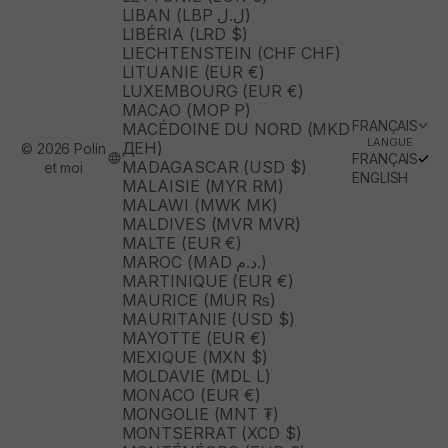
LIBAN (LBP ل.ل)
LIBÉRIA (LRD $)
LIECHTENSTEIN (CHF CHF)
LITUANIE (EUR €)
LUXEMBOURG (EUR €)
MACAO (MOP P)
FRANÇAIS
MACÉDOINE DU NORD (MKD
LANGUE
ДЕН)
© 2026 Polín
FRANÇAIS
MADAGASCAR (USD $)
et moi
ENGLISH
MALAISIE (MYR RM)
MALAWI (MWK MK)
MALDIVES (MVR MVR)
MALTE (EUR €)
MAROC (MAD د.م.)
MARTINIQUE (EUR €)
MAURICE (MUR ₨)
MAURITANIE (USD $)
MAYOTTE (EUR €)
MEXIQUE (MXN $)
MOLDAVIE (MDL L)
MONACO (EUR €)
MONGOLIE (MNT ₮)
MONTSERRAT (XCD $)