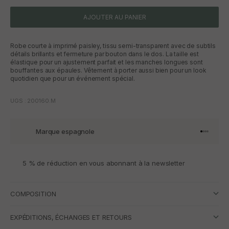
AJOUTER AU PANIER
Robe courte à imprimé paisley, tissu semi-transparent avec de subtils
détails brillants et fermeture par bouton dans le dos. La taille est
élastique pour un ajustement parfait et les manches longues sont
bouffantes aux épaules. Vêtement à porter aussi bien pour un look
quotidien que pour un événement spécial.
UGS : 200160.M
Marque espagnole
Aller à l'
Aller à l
Aller à l
Aller à 
5 % de réduction en vous abonnant à la newsletter
COMPOSITION
EXPÉDITIONS, ÉCHANGES ET RETOURS