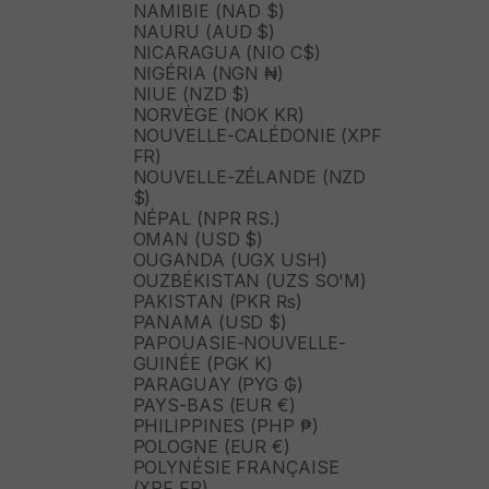
NAMIBIE (NAD $)
NAURU (AUD $)
NICARAGUA (NIO C$)
NIGÉRIA (NGN ₦)
NIUE (NZD $)
NORVÈGE (NOK KR)
NOUVELLE-CALÉDONIE (XPF
FR)
NOUVELLE-ZÉLANDE (NZD
$)
NÉPAL (NPR RS.)
OMAN (USD $)
OUGANDA (UGX USH)
OUZBÉKISTAN (UZS SO'M)
PAKISTAN (PKR ₨)
PANAMA (USD $)
PAPOUASIE-NOUVELLE-
GUINÉE (PGK K)
PARAGUAY (PYG ₲)
PAYS-BAS (EUR €)
PHILIPPINES (PHP ₱)
POLOGNE (EUR €)
POLYNÉSIE FRANÇAISE
(XPF FR)