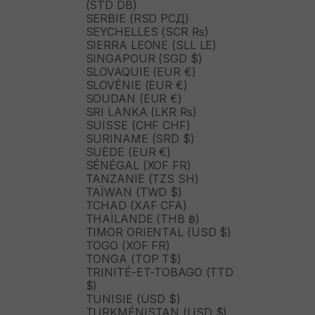
(STD DB)
SERBIE (RSD РСД)
SEYCHELLES (SCR ₨)
SIERRA LEONE (SLL LE)
SINGAPOUR (SGD $)
SLOVAQUIE (EUR €)
SLOVÉNIE (EUR €)
SOUDAN (EUR €)
SRI LANKA (LKR ₨)
SUISSE (CHF CHF)
SURINAME (SRD $)
SUÈDE (EUR €)
SÉNÉGAL (XOF FR)
TANZANIE (TZS SH)
TAÏWAN (TWD $)
TCHAD (XAF CFA)
THAÏLANDE (THB ฿)
TIMOR ORIENTAL (USD $)
TOGO (XOF FR)
TONGA (TOP T$)
TRINITÉ-ET-TOBAGO (TTD
$)
TUNISIE (USD $)
TURKMÉNISTAN (USD $)