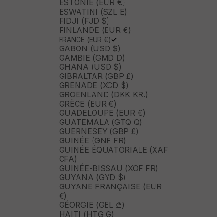
ESTONIE (EUR €)
ESWATINI (SZL E)
FIDJI (FJD $)
FINLANDE (EUR €)
FRANCE (EUR €)
GABON (USD $)
GAMBIE (GMD D)
GHANA (USD $)
GIBRALTAR (GBP £)
GRENADE (XCD $)
GROENLAND (DKK KR.)
GRÈCE (EUR €)
GUADELOUPE (EUR €)
GUATEMALA (GTQ Q)
GUERNESEY (GBP £)
GUINÉE (GNF FR)
GUINÉE ÉQUATORIALE (XAF
CFA)
GUINÉE-BISSAU (XOF FR)
GUYANA (GYD $)
GUYANE FRANÇAISE (EUR
€)
GÉORGIE (GEL ₾)
HAÏTI (HTG G)