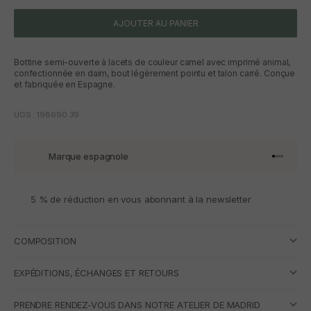
AJOUTER AU PANIER
Bottine semi-ouverte à lacets de couleur camel avec imprimé animal,
confectionnée en daim, bout légèrement pointu et talon carré. Conçue
et fabriquée en Espagne.
UGS : 198690.39
Marque espagnole
Aller à l'
Aller à l
Aller à l
Aller à 
5 % de réduction en vous abonnant à la newsletter
COMPOSITION
EXPÉDITIONS, ÉCHANGES ET RETOURS
PRENDRE RENDEZ-VOUS DANS NOTRE ATELIER DE MADRID