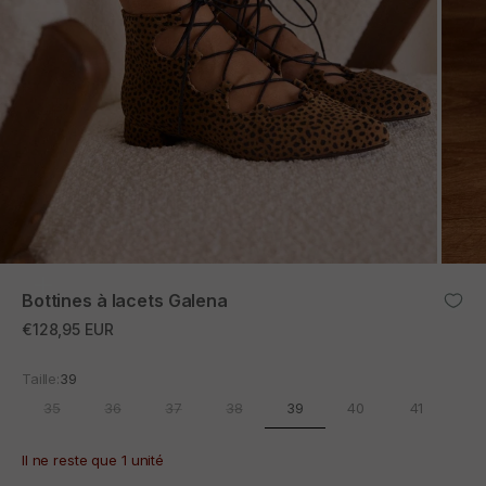
ZOOM
Bottines à lacets Galena
Prix promotionnel
€128,95 EUR
Taille:
39
39
35
36
37
38
40
41
Il ne reste que 1 unité