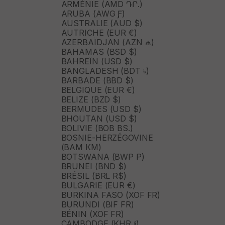
ARMÉNIE (AMD ԴՐ.)
ARUBA (AWG Ƒ)
AUSTRALIE (AUD $)
AUTRICHE (EUR €)
AZERBAÏDJAN (AZN ₼)
BAHAMAS (BSD $)
BAHREÏN (USD $)
BANGLADESH (BDT ৳)
BARBADE (BBD $)
BELGIQUE (EUR €)
BELIZE (BZD $)
BERMUDES (USD $)
BHOUTAN (USD $)
BOLIVIE (BOB BS.)
BOSNIE-HERZÉGOVINE
(BAM КМ)
BOTSWANA (BWP P)
BRUNEI (BND $)
BRÉSIL (BRL R$)
BULGARIE (EUR €)
BURKINA FASO (XOF FR)
BURUNDI (BIF FR)
BÉNIN (XOF FR)
CAMBODGE (KHR ៛)