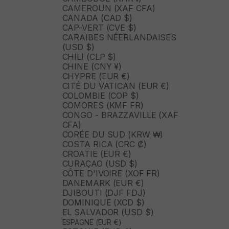
CAMEROUN (XAF CFA)
CANADA (CAD $)
CAP-VERT (CVE $)
CARAÏBES NÉERLANDAISES
(USD $)
CHILI (CLP $)
CHINE (CNY ¥)
CHYPRE (EUR €)
CITÉ DU VATICAN (EUR €)
COLOMBIE (COP $)
COMORES (KMF FR)
CONGO - BRAZZAVILLE (XAF
CFA)
CORÉE DU SUD (KRW ₩)
COSTA RICA (CRC ₡)
CROATIE (EUR €)
CURAÇAO (USD $)
CÔTE D'IVOIRE (XOF FR)
DANEMARK (EUR €)
DJIBOUTI (DJF FDJ)
DOMINIQUE (XCD $)
EL SALVADOR (USD $)
ESPAGNE (EUR €)