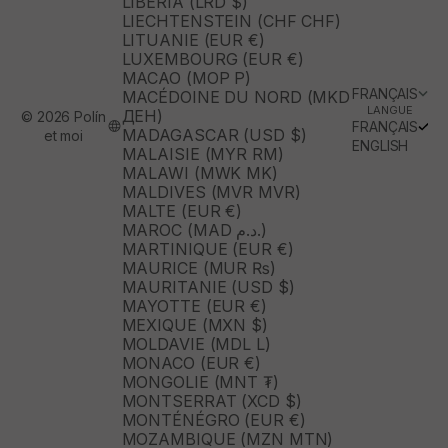
LIBÉRIA (LRD $)
LIECHTENSTEIN (CHF CHF)
LITUANIE (EUR €)
LUXEMBOURG (EUR €)
MACAO (MOP P)
FRANÇAIS
MACÉDOINE DU NORD (MKD
LANGUE
ДЕН)
© 2026 Polín
FRANÇAIS
MADAGASCAR (USD $)
et moi
ENGLISH
MALAISIE (MYR RM)
MALAWI (MWK MK)
MALDIVES (MVR MVR)
MALTE (EUR €)
MAROC (MAD د.م.)
MARTINIQUE (EUR €)
MAURICE (MUR ₨)
MAURITANIE (USD $)
MAYOTTE (EUR €)
MEXIQUE (MXN $)
MOLDAVIE (MDL L)
MONACO (EUR €)
MONGOLIE (MNT ₮)
MONTSERRAT (XCD $)
MONTÉNÉGRO (EUR €)
MOZAMBIQUE (MZN MTN)