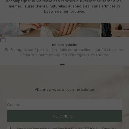
accompagner la vie réelle des femmes qui veulent se sentir elles-
mêmes : sûres d'elles, naturelles et spéciales, sans artifices ni
besoin de rien prouver.
retours gratuits
En Espagne, sauf pour les produits en promotion, mariée et invitée.
Consultez notre
politique d'échanges et de retours.
Aller à l'article 1
Aller à l'article 2
Aller à l'article 3
Abonnez-vous à notre newsletter
Courriel
REJOINDRE
Vos données seront traitées par POLIN ET MOI S.L. Finalité :