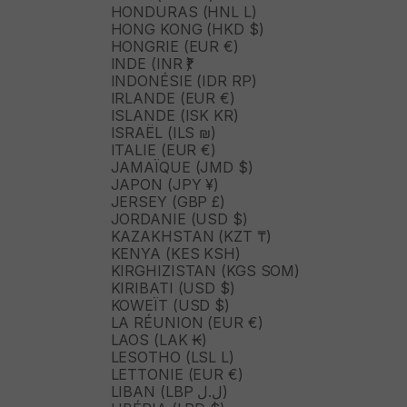
HONDURAS (HNL L)
HONG KONG (HKD $)
HONGRIE (EUR €)
INDE (INR ₹)
INDONÉSIE (IDR RP)
IRLANDE (EUR €)
ISLANDE (ISK KR)
ISRAËL (ILS ₪)
ITALIE (EUR €)
JAMAÏQUE (JMD $)
JAPON (JPY ¥)
JERSEY (GBP £)
JORDANIE (USD $)
KAZAKHSTAN (KZT ₸)
KENYA (KES KSH)
KIRGHIZISTAN (KGS SOM)
KIRIBATI (USD $)
KOWEÏT (USD $)
LA RÉUNION (EUR €)
LAOS (LAK ₭)
LESOTHO (LSL L)
LETTONIE (EUR €)
LIBAN (LBP ل.ل)