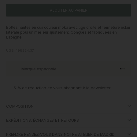
AJOUTER AU PANIER
Bottes hautes en cuir couleur moka avec tige droite et fermeture éclair
latérale pour un meilleur ajustement. Conçues et fabriquées en
Espagne.
UGS : 198224.37
Marque espagnole
Aller à l'
Aller à l
Aller à l
Aller à 
5 % de réduction en vous abonnant à la newsletter
COMPOSITION
EXPÉDITIONS, ÉCHANGES ET RETOURS
PRENDRE RENDEZ-VOUS DANS NOTRE ATELIER DE MADRID