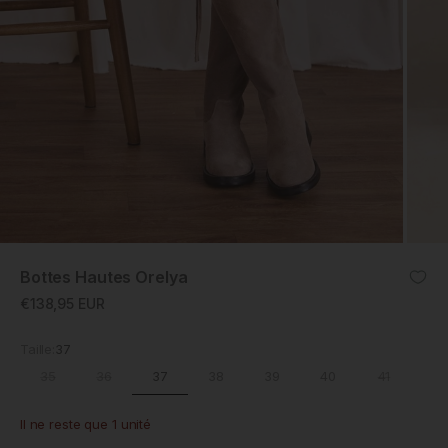
ZOOM
Bottes Hautes Orelya
Prix promotionnel
€138,95 EUR
Taille:
37
37
35
36
38
39
40
41
Il ne reste que 1 unité