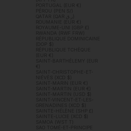
PORTUGAL (EUR €)
PÉROU (PEN S/)
QATAR (QAR ر.ق)
ROUMANIE (EUR €)
ROYAUME-UNI (GBP £)
RWANDA (RWF FRW)
RÉPUBLIQUE DOMINICAINE
(DOP $)
RÉPUBLIQUE TCHÈQUE
(EUR €)
SAINT-BARTHÉLEMY (EUR
€)
SAINT-CHRISTOPHE-ET-
NIÉVÈS (XCD $)
SAINT-MARIN (EUR €)
SAINT-MARTIN (EUR €)
SAINT-MARTIN (USD $)
SAINT-VINCENT-ET-LES-
GRENADINES (XCD $)
SAINTE-HÉLÈNE (SHP £)
SAINTE-LUCIE (XCD $)
SAMOA (WST T)
SAO TOMÉ-ET-PRINCIPE