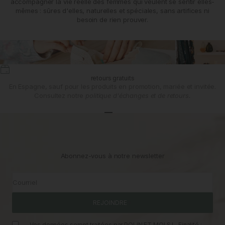
accompagner la vie réelle des femmes qui veulent se sentir elles-
mêmes : sûres d'elles, naturelles et spéciales, sans artifices ni
besoin de rien prouver.
retours gratuits
En Espagne, sauf pour les produits en promotion, mariée et invitée.
Consultez notre
politique d'échanges et de retours.
Aller à l'article 1
Aller à l'article 2
Aller à l'article 3
Abonnez-vous à notre newsletter
Courriel
REJOINDRE
Vos données seront traitées par POLIN ET MOI S.L. Finalité :