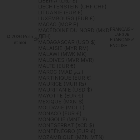
LIBÉRIA (LRD $)
LIECHTENSTEIN (CHF CHF)
LITUANIE (EUR €)
LUXEMBOURG (EUR €)
MACAO (MOP P)
FRANÇAIS
MACÉDOINE DU NORD (MKD
LANGUE
ДЕН)
© 2026 Polín
FRANÇAIS
MADAGASCAR (USD $)
et moi
ENGLISH
MALAISIE (MYR RM)
MALAWI (MWK MK)
MALDIVES (MVR MVR)
MALTE (EUR €)
MAROC (MAD د.م.)
MARTINIQUE (EUR €)
MAURICE (MUR ₨)
MAURITANIE (USD $)
MAYOTTE (EUR €)
MEXIQUE (MXN $)
MOLDAVIE (MDL L)
MONACO (EUR €)
MONGOLIE (MNT ₮)
MONTSERRAT (XCD $)
MONTÉNÉGRO (EUR €)
MOZAMBIQUE (MZN MTN)