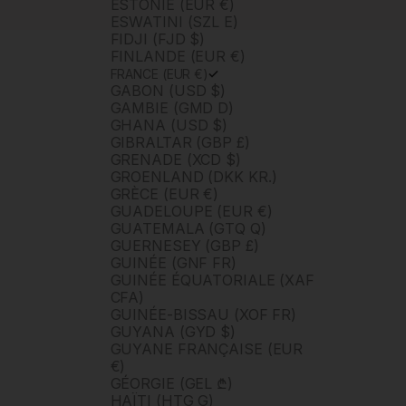
ESTONIE (EUR €)
ESWATINI (SZL E)
FIDJI (FJD $)
FINLANDE (EUR €)
FRANCE (EUR €)
GABON (USD $)
GAMBIE (GMD D)
GHANA (USD $)
GIBRALTAR (GBP £)
GRENADE (XCD $)
GROENLAND (DKK KR.)
GRÈCE (EUR €)
GUADELOUPE (EUR €)
GUATEMALA (GTQ Q)
GUERNESEY (GBP £)
GUINÉE (GNF FR)
GUINÉE ÉQUATORIALE (XAF
CFA)
GUINÉE-BISSAU (XOF FR)
GUYANA (GYD $)
GUYANE FRANÇAISE (EUR
€)
GÉORGIE (GEL ₾)
HAÏTI (HTG G)