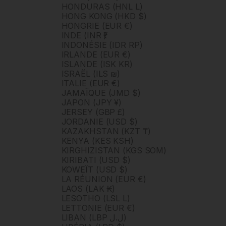
HONDURAS (HNL L)
HONG KONG (HKD $)
HONGRIE (EUR €)
INDE (INR ₹)
INDONÉSIE (IDR RP)
IRLANDE (EUR €)
ISLANDE (ISK KR)
ISRAËL (ILS ₪)
ITALIE (EUR €)
JAMAÏQUE (JMD $)
JAPON (JPY ¥)
JERSEY (GBP £)
JORDANIE (USD $)
KAZAKHSTAN (KZT ₸)
KENYA (KES KSH)
KIRGHIZISTAN (KGS SOM)
KIRIBATI (USD $)
KOWEÏT (USD $)
LA RÉUNION (EUR €)
LAOS (LAK ₭)
LESOTHO (LSL L)
LETTONIE (EUR €)
LIBAN (LBP ل.ل)