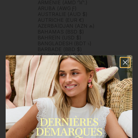
ARMÉNIE (AMD ԴՐ.)
ARUBA (AWG Ƒ)
AUSTRALIE (AUD $)
AUTRICHE (EUR €)
AZERBAÏDJAN (AZN ₼)
BAHAMAS (BSD $)
BAHREÏN (USD $)
BANGLADESH (BDT ৳)
BARBADE (BBD $)
BELGIQUE (EUR €)
BELIZE (BZD $)
BERMUDES (USD $)
BHOUTAN (USD $)
BOLIVIE (BOB BS.)
BOSNIE-HERZÉGOVINE
(BAM КМ)
BOTSWANA (BWP P)
BRUNEI (BND $)
BRÉSIL (BRL R$)
BULGARIE (EUR €)
BURKINA FASO (XOF FR)
BURUNDI (BIF FR)
BÉNIN (XOF FR)
CAMBODGE (KHR ៛)