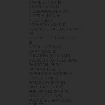
NAMIBIE (NAD $)
NAURU (AUD $)
NICARAGUA (NIO C$)
NIGÉRIA (NGN ₦)
NIUE (NZD $)
NORVÈGE (NOK KR)
NOUVELLE-CALÉDONIE (XPF
FR)
NOUVELLE-ZÉLANDE (NZD
$)
NÉPAL (NPR RS.)
OMAN (USD $)
OUGANDA (UGX USH)
OUZBÉKISTAN (UZS SO'M)
PAKISTAN (PKR ₨)
PANAMA (USD $)
PAPOUASIE-NOUVELLE-
GUINÉE (PGK K)
PARAGUAY (PYG ₲)
PAYS-BAS (EUR €)
PHILIPPINES (PHP ₱)
POLOGNE (EUR €)
POLYNÉSIE FRANÇAISE
(XPF FR)