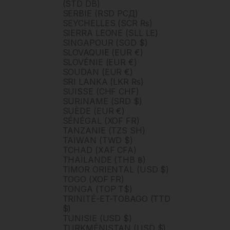
(STD DB)
SERBIE (RSD РСД)
SEYCHELLES (SCR ₨)
SIERRA LEONE (SLL LE)
SINGAPOUR (SGD $)
SLOVAQUIE (EUR €)
SLOVÉNIE (EUR €)
SOUDAN (EUR €)
SRI LANKA (LKR ₨)
SUISSE (CHF CHF)
SURINAME (SRD $)
SUÈDE (EUR €)
SÉNÉGAL (XOF FR)
TANZANIE (TZS SH)
TAÏWAN (TWD $)
TCHAD (XAF CFA)
THAÏLANDE (THB ฿)
TIMOR ORIENTAL (USD $)
TOGO (XOF FR)
TONGA (TOP T$)
TRINITÉ-ET-TOBAGO (TTD
$)
TUNISIE (USD $)
TURKMÉNISTAN (USD $)