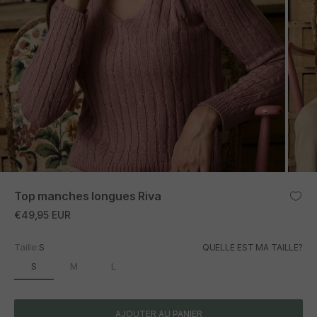
ZOOM
Top manches longues Riva
Prix promotionnel
€49,95 EUR
Taille:
S
QUELLE EST MA TAILLE?
S
M
L
AJOUTER AU PANIER