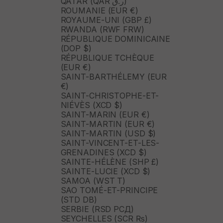
QATAR (QAR ر.ق)
ROUMANIE (EUR €)
ROYAUME-UNI (GBP £)
RWANDA (RWF FRW)
RÉPUBLIQUE DOMINICAINE
(DOP $)
RÉPUBLIQUE TCHÈQUE
(EUR €)
SAINT-BARTHÉLEMY (EUR
€)
SAINT-CHRISTOPHE-ET-
NIÉVÈS (XCD $)
SAINT-MARIN (EUR €)
SAINT-MARTIN (EUR €)
SAINT-MARTIN (USD $)
SAINT-VINCENT-ET-LES-
GRENADINES (XCD $)
SAINTE-HÉLÈNE (SHP £)
SAINTE-LUCIE (XCD $)
SAMOA (WST T)
SAO TOMÉ-ET-PRINCIPE
(STD DB)
SERBIE (RSD РСД)
SEYCHELLES (SCR ₨)