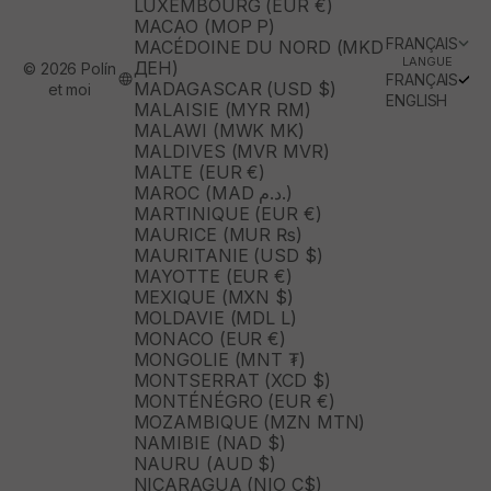
LUXEMBOURG (EUR €)
MACAO (MOP P)
FRANÇAIS
MACÉDOINE DU NORD (MKD
LANGUE
ДЕН)
© 2026 Polín
FRANÇAIS
MADAGASCAR (USD $)
et moi
ENGLISH
MALAISIE (MYR RM)
MALAWI (MWK MK)
MALDIVES (MVR MVR)
MALTE (EUR €)
MAROC (MAD د.م.)
MARTINIQUE (EUR €)
MAURICE (MUR ₨)
MAURITANIE (USD $)
MAYOTTE (EUR €)
MEXIQUE (MXN $)
MOLDAVIE (MDL L)
MONACO (EUR €)
MONGOLIE (MNT ₮)
MONTSERRAT (XCD $)
MONTÉNÉGRO (EUR €)
MOZAMBIQUE (MZN MTN)
NAMIBIE (NAD $)
NAURU (AUD $)
NICARAGUA (NIO C$)