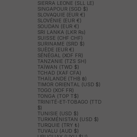
SIERRA LEONE (SLL LE)
SINGAPOUR (SGD $)
SLOVAQUIE (EUR €)
SLOVÉNIE (EUR €)
SOUDAN (EUR €)
SRI LANKA (LKR ₨)
SUISSE (CHF CHF)
SURINAME (SRD $)
SUÈDE (EUR €)
SÉNÉGAL (XOF FR)
TANZANIE (TZS SH)
TAÏWAN (TWD $)
TCHAD (XAF CFA)
THAÏLANDE (THB ฿)
TIMOR ORIENTAL (USD $)
TOGO (XOF FR)
TONGA (TOP T$)
TRINITÉ-ET-TOBAGO (TTD
$)
TUNISIE (USD $)
TURKMÉNISTAN (USD $)
TURQUIE (TRY ₺)
TUVALU (AUD $)
URUGUAY (UYU $U)