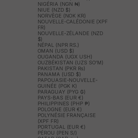
NIGÉRIA (NGN ₦)
NIUE (NZD $)
NORVÈGE (NOK KR)
NOUVELLE-CALÉDONIE (XPF
FR)
NOUVELLE-ZÉLANDE (NZD
$)
NÉPAL (NPR RS.)
OMAN (USD $)
OUGANDA (UGX USH)
OUZBÉKISTAN (UZS SO'M)
PAKISTAN (PKR ₨)
PANAMA (USD $)
PAPOUASIE-NOUVELLE-
GUINÉE (PGK K)
PARAGUAY (PYG ₲)
PAYS-BAS (EUR €)
PHILIPPINES (PHP ₱)
POLOGNE (EUR €)
POLYNÉSIE FRANÇAISE
(XPF FR)
PORTUGAL (EUR €)
PÉROU (PEN S/)