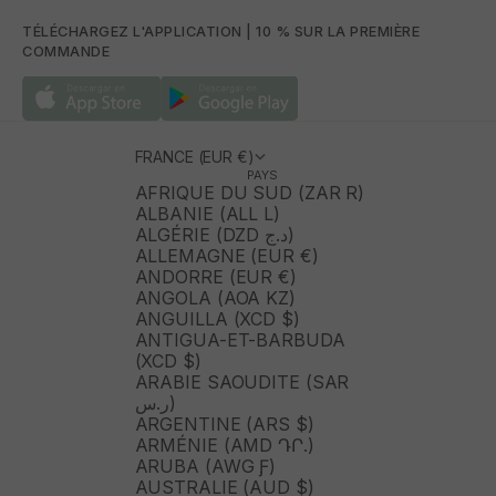
TÉLÉCHARGEZ L'APPLICATION | 10 % SUR LA PREMIÈRE
COMMANDE
FRANCE (EUR €)
PAYS
AFRIQUE DU SUD (ZAR R)
ALBANIE (ALL L)
ALGÉRIE (DZD د.ج)
ALLEMAGNE (EUR €)
ANDORRE (EUR €)
ANGOLA (AOA KZ)
ANGUILLA (XCD $)
ANTIGUA-ET-BARBUDA
(XCD $)
ARABIE SAOUDITE (SAR
ر.س)
ARGENTINE (ARS $)
ARMÉNIE (AMD ԴՐ.)
ARUBA (AWG Ƒ)
AUSTRALIE (AUD $)