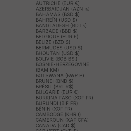
AUTRICHE (EUR €)
AZERBAÏDJAN (AZN ₼)
BAHAMAS (BSD $)
BAHREÏN (USD $)
BANGLADESH (BDT ৳)
BARBADE (BBD $)
BELGIQUE (EUR €)
BELIZE (BZD $)
BERMUDES (USD $)
BHOUTAN (USD $)
BOLIVIE (BOB BS.)
BOSNIE-HERZÉGOVINE
(BAM КМ)
BOTSWANA (BWP P)
BRUNEI (BND $)
BRÉSIL (BRL R$)
BULGARIE (EUR €)
BURKINA FASO (XOF FR)
BURUNDI (BIF FR)
BÉNIN (XOF FR)
CAMBODGE (KHR ៛)
CAMEROUN (XAF CFA)
CANADA (CAD $)