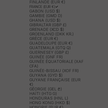
FINLANDE (EUR €)
FRANCE (EUR €)
GABON (USD $)
GAMBIE (GMD D)
GHANA (USD $)
GIBRALTAR (GBP £)
GRENADE (XCD $)
GROENLAND (DKK KR.)
GRÈCE (EUR €)
GUADELOUPE (EUR €)
GUATEMALA (GTQ Q)
GUERNESEY (GBP £)
GUINÉE (GNF FR)
GUINÉE ÉQUATORIALE (XAF
CFA)
GUINÉE-BISSAU (XOF FR)
GUYANA (GYD $)
GUYANE FRANÇAISE (EUR
€)
GÉORGIE (GEL ₾)
HAÏTI (HTG G)
HONDURAS (HNL L)
HONG KONG (HKD $)
HONGRIE (EUR €)