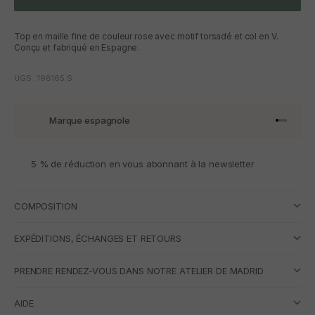
Top en maille fine de couleur rose avec motif torsadé et col en V.
Conçu et fabriqué en Espagne.
UGS : 198165.S
Marque espagnole
Aller à l'
Aller à l
Aller à l
Aller à 
5 % de réduction en vous abonnant à la newsletter
COMPOSITION
EXPÉDITIONS, ÉCHANGES ET RETOURS
PRENDRE RENDEZ-VOUS DANS NOTRE ATELIER DE MADRID
AIDE