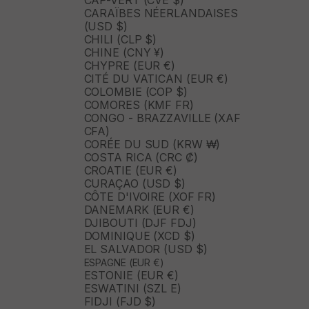
CAP-VERT (CVE $)
CARAÏBES NÉERLANDAISES
(USD $)
CHILI (CLP $)
CHINE (CNY ¥)
CHYPRE (EUR €)
CITÉ DU VATICAN (EUR €)
COLOMBIE (COP $)
COMORES (KMF FR)
CONGO - BRAZZAVILLE (XAF
CFA)
CORÉE DU SUD (KRW ₩)
COSTA RICA (CRC ₡)
CROATIE (EUR €)
CURAÇAO (USD $)
CÔTE D'IVOIRE (XOF FR)
DANEMARK (EUR €)
DJIBOUTI (DJF FDJ)
DOMINIQUE (XCD $)
EL SALVADOR (USD $)
ESPAGNE (EUR €)
ESTONIE (EUR €)
ESWATINI (SZL E)
FIDJI (FJD $)