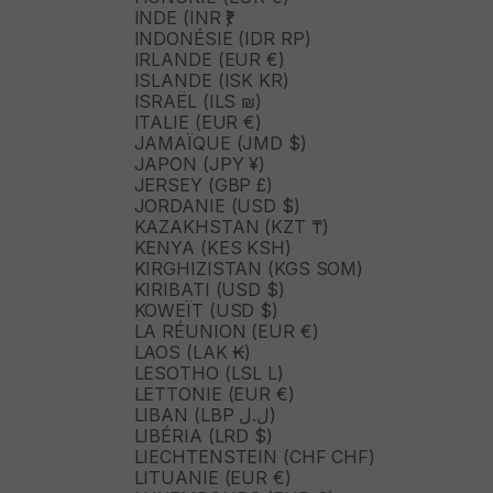
INDE (INR ₹)
INDONÉSIE (IDR RP)
IRLANDE (EUR €)
ISLANDE (ISK KR)
ISRAËL (ILS ₪)
ITALIE (EUR €)
JAMAÏQUE (JMD $)
JAPON (JPY ¥)
JERSEY (GBP £)
JORDANIE (USD $)
KAZAKHSTAN (KZT ₸)
KENYA (KES KSH)
KIRGHIZISTAN (KGS SOM)
KIRIBATI (USD $)
KOWEÏT (USD $)
LA RÉUNION (EUR €)
LAOS (LAK ₭)
LESOTHO (LSL L)
LETTONIE (EUR €)
LIBAN (LBP ل.ل)
LIBÉRIA (LRD $)
LIECHTENSTEIN (CHF CHF)
LITUANIE (EUR €)