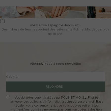
une marque espagnole depuis 2015
Des milliers de femmes portent des vêtements Polin et Moi depuis plus
de 10 ans.
Aller à l'article 1
Aller à l'article 2
Aller à l'article 3
Abonnez-vous à notre newsletter
Courriel
REJOINDRE
Vos données seront traitées par POLIN ET MOI S.L. Finalité :
envoyer des bulletins d'information à votre adresse e-mail. Base
légale : votre consentement, que vous pouvez retirer à tout
moment. Vos données ne seront pas communiquées à des tiers.