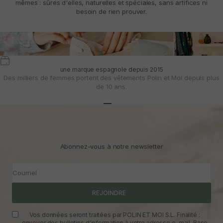
mêmes : sûres d'elles, naturelles et spéciales, sans artifices ni
besoin de rien prouver.
une marque espagnole depuis 2015
Des milliers de femmes portent des vêtements Polin et Moi depuis plus
de 10 ans.
Aller à l'article 1
Aller à l'article 2
Aller à l'article 3
Abonnez-vous à notre newsletter
Courriel
REJOINDRE
Vos données seront traitées par POLIN ET MOI S.L. Finalité :
envoyer des bulletins d'information à votre adresse e-mail. Base