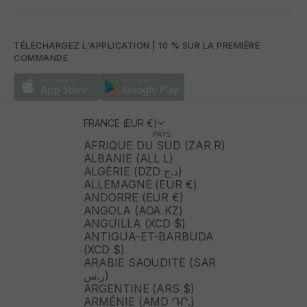
TÉLÉCHARGEZ L'APPLICATION | 10 % SUR LA PREMIÈRE
COMMANDE
FRANCE (EUR €)
PAYS
AFRIQUE DU SUD (ZAR R)
ALBANIE (ALL L)
ALGÉRIE (DZD د.ج)
ALLEMAGNE (EUR €)
ANDORRE (EUR €)
ANGOLA (AOA KZ)
ANGUILLA (XCD $)
ANTIGUA-ET-BARBUDA
(XCD $)
ARABIE SAOUDITE (SAR
ر.س)
ARGENTINE (ARS $)
ARMÉNIE (AMD ԴՐ.)