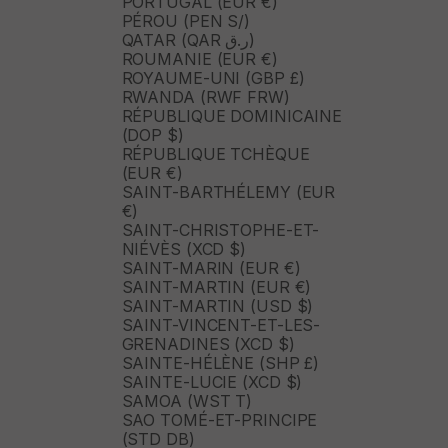
PORTUGAL (EUR €)
PÉROU (PEN S/)
QATAR (QAR ر.ق)
ROUMANIE (EUR €)
ROYAUME-UNI (GBP £)
RWANDA (RWF FRW)
RÉPUBLIQUE DOMINICAINE
(DOP $)
RÉPUBLIQUE TCHÈQUE
(EUR €)
SAINT-BARTHÉLEMY (EUR
€)
SAINT-CHRISTOPHE-ET-
NIÉVÈS (XCD $)
SAINT-MARIN (EUR €)
SAINT-MARTIN (EUR €)
SAINT-MARTIN (USD $)
SAINT-VINCENT-ET-LES-
GRENADINES (XCD $)
SAINTE-HÉLÈNE (SHP £)
SAINTE-LUCIE (XCD $)
SAMOA (WST T)
SAO TOMÉ-ET-PRINCIPE
(STD DB)