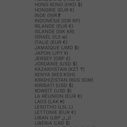
HONG KONG (HKD $)
HONGRIE (EUR €)
INDE (INR ₹)
INDONÉSIE (IDR RP)
IRLANDE (EUR €)
ISLANDE (ISK KR)
ISRAËL (ILS ₪)
ITALIE (EUR €)
JAMAÏQUE (JMD $)
JAPON (JPY ¥)
JERSEY (GBP £)
JORDANIE (USD $)
KAZAKHSTAN (KZT ₸)
KENYA (KES KSH)
KIRGHIZISTAN (KGS SOM)
KIRIBATI (USD $)
KOWEÏT (USD $)
LA RÉUNION (EUR €)
LAOS (LAK ₭)
LESOTHO (LSL L)
LETTONIE (EUR €)
LIBAN (LBP ل.ل)
LIBÉRIA (LRD $)