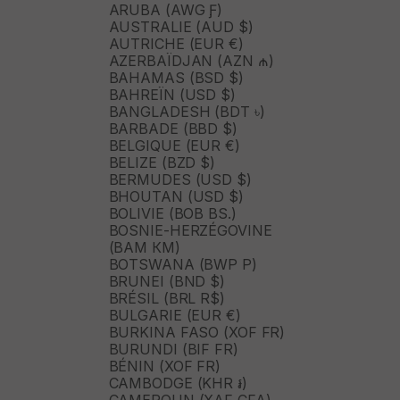
ARUBA (AWG Ƒ)
AUSTRALIE (AUD $)
AUTRICHE (EUR €)
AZERBAÏDJAN (AZN ₼)
BAHAMAS (BSD $)
BAHREÏN (USD $)
BANGLADESH (BDT ৳)
BARBADE (BBD $)
BELGIQUE (EUR €)
BELIZE (BZD $)
BERMUDES (USD $)
BHOUTAN (USD $)
BOLIVIE (BOB BS.)
BOSNIE-HERZÉGOVINE
(BAM КМ)
BOTSWANA (BWP P)
BRUNEI (BND $)
BRÉSIL (BRL R$)
BULGARIE (EUR €)
BURKINA FASO (XOF FR)
BURUNDI (BIF FR)
BÉNIN (XOF FR)
CAMBODGE (KHR ៛)