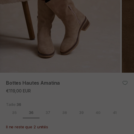
ZOOM
Bottes Hautes Amatina
Prix promotionnel
€119,00 EUR
Taille:
36
36
35
37
38
39
40
41
Il ne reste que 2 unités