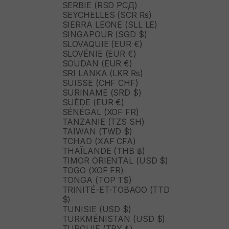
SERBIE (RSD РСД)
SEYCHELLES (SCR ₨)
SIERRA LEONE (SLL LE)
SINGAPOUR (SGD $)
SLOVAQUIE (EUR €)
SLOVÉNIE (EUR €)
SOUDAN (EUR €)
SRI LANKA (LKR ₨)
SUISSE (CHF CHF)
SURINAME (SRD $)
SUÈDE (EUR €)
SÉNÉGAL (XOF FR)
TANZANIE (TZS SH)
TAÏWAN (TWD $)
TCHAD (XAF CFA)
THAÏLANDE (THB ฿)
TIMOR ORIENTAL (USD $)
TOGO (XOF FR)
TONGA (TOP T$)
TRINITÉ-ET-TOBAGO (TTD
$)
TUNISIE (USD $)
TURKMÉNISTAN (USD $)
TURQUIE (TRY ₺)