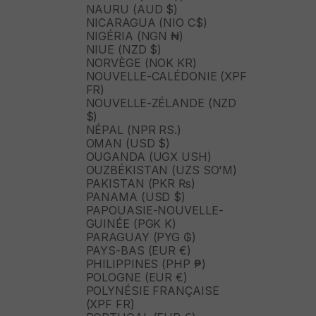
NAURU (AUD $)
NICARAGUA (NIO C$)
NIGÉRIA (NGN ₦)
NIUE (NZD $)
NORVÈGE (NOK KR)
NOUVELLE-CALÉDONIE (XPF
FR)
NOUVELLE-ZÉLANDE (NZD
$)
NÉPAL (NPR RS.)
OMAN (USD $)
OUGANDA (UGX USH)
OUZBÉKISTAN (UZS SO'M)
PAKISTAN (PKR ₨)
PANAMA (USD $)
PAPOUASIE-NOUVELLE-
GUINÉE (PGK K)
PARAGUAY (PYG ₲)
PAYS-BAS (EUR €)
PHILIPPINES (PHP ₱)
POLOGNE (EUR €)
POLYNÉSIE FRANÇAISE
(XPF FR)