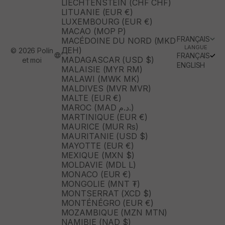
LIECHTENSTEIN (CHF CHF)
LITUANIE (EUR €)
LUXEMBOURG (EUR €)
MACAO (MOP P)
FRANÇAIS
MACÉDOINE DU NORD (MKD
LANGUE
ДЕН)
© 2026 Polín
FRANÇAIS
MADAGASCAR (USD $)
et moi
ENGLISH
MALAISIE (MYR RM)
MALAWI (MWK MK)
MALDIVES (MVR MVR)
MALTE (EUR €)
MAROC (MAD د.م.)
MARTINIQUE (EUR €)
MAURICE (MUR ₨)
MAURITANIE (USD $)
MAYOTTE (EUR €)
MEXIQUE (MXN $)
MOLDAVIE (MDL L)
MONACO (EUR €)
MONGOLIE (MNT ₮)
MONTSERRAT (XCD $)
MONTÉNÉGRO (EUR €)
MOZAMBIQUE (MZN MTN)
NAMIBIE (NAD $)