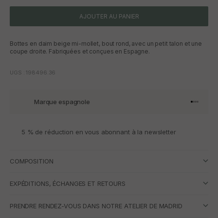
AJOUTER AU PANIER
Bottes en daim beige mi-mollet, bout rond, avec un petit talon et une
coupe droite. Fabriquées et conçues en Espagne.
UGS : 198496.36
Marque espagnole
Aller à l'
Aller à l
Aller à l
Aller à 
5 % de réduction en vous abonnant à la newsletter
COMPOSITION
EXPÉDITIONS, ÉCHANGES ET RETOURS
PRENDRE RENDEZ-VOUS DANS NOTRE ATELIER DE MADRID