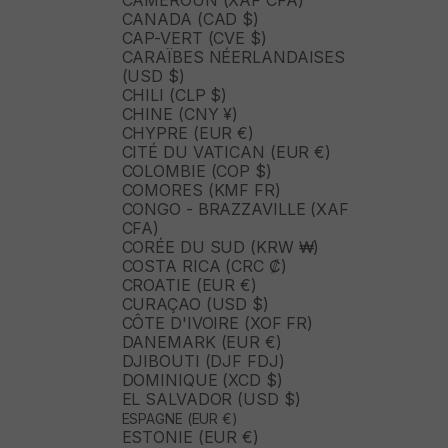
CAMEROUN (XAF CFA)
CANADA (CAD $)
CAP-VERT (CVE $)
CARAÏBES NÉERLANDAISES
(USD $)
CHILI (CLP $)
CHINE (CNY ¥)
CHYPRE (EUR €)
CITÉ DU VATICAN (EUR €)
COLOMBIE (COP $)
COMORES (KMF FR)
CONGO - BRAZZAVILLE (XAF
CFA)
CORÉE DU SUD (KRW ₩)
COSTA RICA (CRC ₡)
CROATIE (EUR €)
CURAÇAO (USD $)
CÔTE D'IVOIRE (XOF FR)
DANEMARK (EUR €)
DJIBOUTI (DJF FDJ)
DOMINIQUE (XCD $)
EL SALVADOR (USD $)
ESPAGNE (EUR €)
ESTONIE (EUR €)