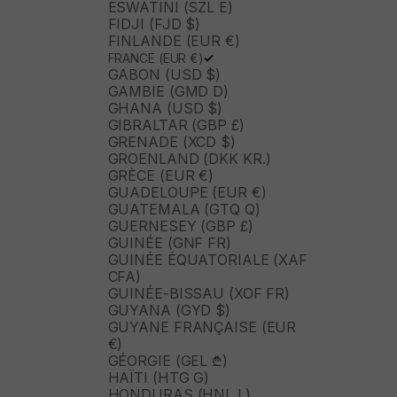
ESWATINI (SZL E)
FIDJI (FJD $)
FINLANDE (EUR €)
FRANCE (EUR €)
GABON (USD $)
GAMBIE (GMD D)
GHANA (USD $)
GIBRALTAR (GBP £)
GRENADE (XCD $)
GROENLAND (DKK KR.)
GRÈCE (EUR €)
GUADELOUPE (EUR €)
GUATEMALA (GTQ Q)
GUERNESEY (GBP £)
GUINÉE (GNF FR)
GUINÉE ÉQUATORIALE (XAF
CFA)
GUINÉE-BISSAU (XOF FR)
GUYANA (GYD $)
GUYANE FRANÇAISE (EUR
€)
GÉORGIE (GEL ₾)
HAÏTI (HTG G)
HONDURAS (HNL L)