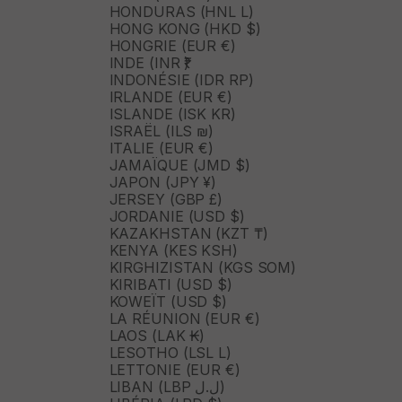
HONDURAS (HNL L)
HONG KONG (HKD $)
HONGRIE (EUR €)
INDE (INR ₹)
INDONÉSIE (IDR RP)
IRLANDE (EUR €)
ISLANDE (ISK KR)
ISRAËL (ILS ₪)
ITALIE (EUR €)
JAMAÏQUE (JMD $)
JAPON (JPY ¥)
JERSEY (GBP £)
JORDANIE (USD $)
KAZAKHSTAN (KZT ₸)
KENYA (KES KSH)
KIRGHIZISTAN (KGS SOM)
KIRIBATI (USD $)
KOWEÏT (USD $)
LA RÉUNION (EUR €)
LAOS (LAK ₭)
LESOTHO (LSL L)
LETTONIE (EUR €)
LIBAN (LBP ل.ل)