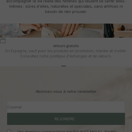
accompagner la vie réelle des femmes qui veulent se sentir elles-
mêmes : sûres d'elles, naturelles et spéciales, sans artifices ni
besoin de rien prouver.
retours gratuits
En Espagne, sauf pour les produits en promotion, mariée et invitée.
Consultez notre
politique d'échanges et de retours.
Aller à l'article 1
Aller à l'article 2
Aller à l'article 3
Abonnez-vous à notre newsletter
Courriel
REJOINDRE
Vos données seront traitées par POLIN ET MOI S.L. Finalité :