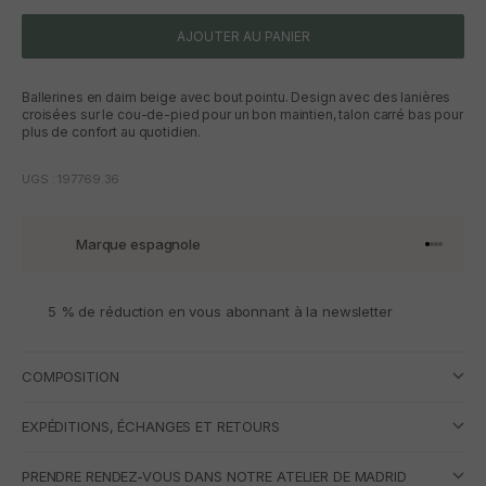
AJOUTER AU PANIER
Ballerines en daim beige avec bout pointu. Design avec des lanières
croisées sur le cou-de-pied pour un bon maintien, talon carré bas pour
plus de confort au quotidien.
UGS : 197769.36
Marque espagnole
Aller à l'
Aller à l
Aller à l
Aller à 
5 % de réduction en vous abonnant à la newsletter
COMPOSITION
EXPÉDITIONS, ÉCHANGES ET RETOURS
PRENDRE RENDEZ-VOUS DANS NOTRE ATELIER DE MADRID