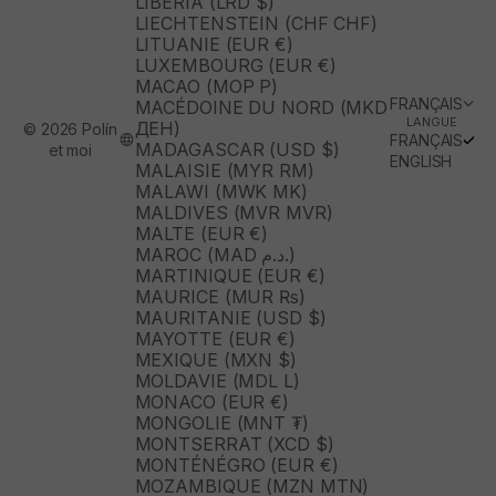
LIBÉRIA (LRD $)
LIECHTENSTEIN (CHF CHF)
LITUANIE (EUR €)
LUXEMBOURG (EUR €)
MACAO (MOP P)
FRANÇAIS
MACÉDOINE DU NORD (MKD
LANGUE
ДЕН)
© 2026 Polín
FRANÇAIS
MADAGASCAR (USD $)
et moi
ENGLISH
MALAISIE (MYR RM)
MALAWI (MWK MK)
MALDIVES (MVR MVR)
MALTE (EUR €)
MAROC (MAD د.م.)
MARTINIQUE (EUR €)
MAURICE (MUR ₨)
MAURITANIE (USD $)
MAYOTTE (EUR €)
MEXIQUE (MXN $)
MOLDAVIE (MDL L)
MONACO (EUR €)
MONGOLIE (MNT ₮)
MONTSERRAT (XCD $)
MONTÉNÉGRO (EUR €)
MOZAMBIQUE (MZN MTN)