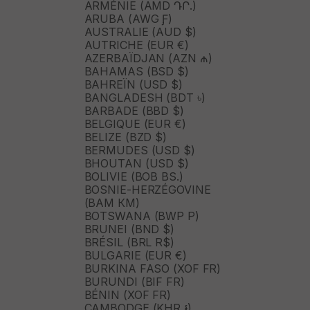
ARMÉNIE (AMD ԴՐ.)
ARUBA (AWG Ƒ)
AUSTRALIE (AUD $)
AUTRICHE (EUR €)
AZERBAÏDJAN (AZN ₼)
BAHAMAS (BSD $)
BAHREÏN (USD $)
BANGLADESH (BDT ৳)
BARBADE (BBD $)
BELGIQUE (EUR €)
BELIZE (BZD $)
BERMUDES (USD $)
BHOUTAN (USD $)
BOLIVIE (BOB BS.)
BOSNIE-HERZÉGOVINE
(BAM КМ)
BOTSWANA (BWP P)
BRUNEI (BND $)
BRÉSIL (BRL R$)
BULGARIE (EUR €)
BURKINA FASO (XOF FR)
BURUNDI (BIF FR)
BÉNIN (XOF FR)
CAMBODGE (KHR ៛)