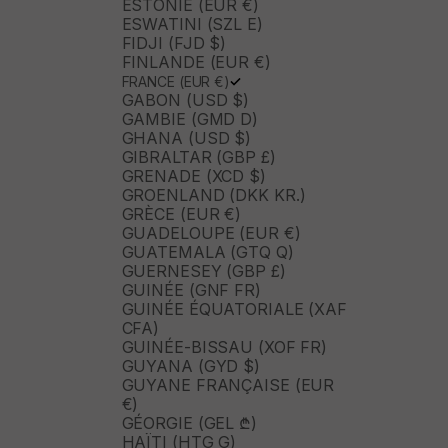
ESTONIE (EUR €)
ESWATINI (SZL E)
FIDJI (FJD $)
FINLANDE (EUR €)
FRANCE (EUR €)
GABON (USD $)
GAMBIE (GMD D)
GHANA (USD $)
GIBRALTAR (GBP £)
GRENADE (XCD $)
GROENLAND (DKK KR.)
GRÈCE (EUR €)
GUADELOUPE (EUR €)
GUATEMALA (GTQ Q)
GUERNESEY (GBP £)
GUINÉE (GNF FR)
GUINÉE ÉQUATORIALE (XAF
CFA)
GUINÉE-BISSAU (XOF FR)
GUYANA (GYD $)
GUYANE FRANÇAISE (EUR
€)
GÉORGIE (GEL ₾)
HAÏTI (HTG G)