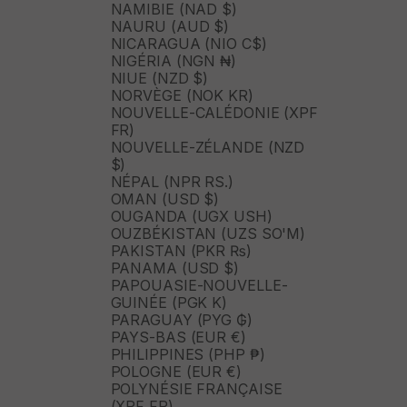
NAMIBIE (NAD $)
NAURU (AUD $)
NICARAGUA (NIO C$)
NIGÉRIA (NGN ₦)
NIUE (NZD $)
NORVÈGE (NOK KR)
NOUVELLE-CALÉDONIE (XPF
FR)
NOUVELLE-ZÉLANDE (NZD
$)
NÉPAL (NPR RS.)
OMAN (USD $)
OUGANDA (UGX USH)
OUZBÉKISTAN (UZS SO'M)
PAKISTAN (PKR ₨)
PANAMA (USD $)
PAPOUASIE-NOUVELLE-
GUINÉE (PGK K)
PARAGUAY (PYG ₲)
PAYS-BAS (EUR €)
PHILIPPINES (PHP ₱)
POLOGNE (EUR €)
POLYNÉSIE FRANÇAISE
(XPF FR)