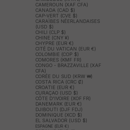
CAMEROUN (XAF CFA)
CANADA (CAD $)
CAP-VERT (CVE $)
CARAÏBES NÉERLANDAISES
(USD $)
CHILI (CLP $)
CHINE (CNY ¥)
CHYPRE (EUR €)
CITÉ DU VATICAN (EUR €)
COLOMBIE (COP $)
COMORES (KMF FR)
CONGO - BRAZZAVILLE (XAF
CFA)
CORÉE DU SUD (KRW ₩)
COSTA RICA (CRC ₡)
CROATIE (EUR €)
CURAÇAO (USD $)
CÔTE D'IVOIRE (XOF FR)
DANEMARK (EUR €)
DJIBOUTI (DJF FDJ)
DOMINIQUE (XCD $)
EL SALVADOR (USD $)
ESPAGNE (EUR €)