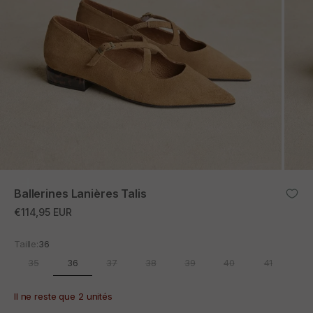
ZOOM
Ballerines Lanières Talis
Prix promotionnel
€114,95 EUR
Taille:
36
36
35
37
38
39
40
41
Il ne reste que 2 unités