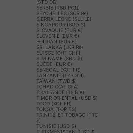
(STD DB)
SERBIE (RSD РСД)
SEYCHELLES (SCR ₨)
SIERRA LEONE (SLL LE)
SINGAPOUR (SGD $)
SLOVAQUIE (EUR €)
SLOVÉNIE (EUR €)
SOUDAN (EUR €)
SRI LANKA (LKR ₨)
SUISSE (CHF CHF)
SURINAME (SRD $)
SUÈDE (EUR €)
SÉNÉGAL (XOF FR)
TANZANIE (TZS SH)
TAÏWAN (TWD $)
TCHAD (XAF CFA)
THAÏLANDE (THB ฿)
TIMOR ORIENTAL (USD $)
TOGO (XOF FR)
TONGA (TOP T$)
TRINITÉ-ET-TOBAGO (TTD
$)
TUNISIE (USD $)
TURKMÉNISTAN (USD $)