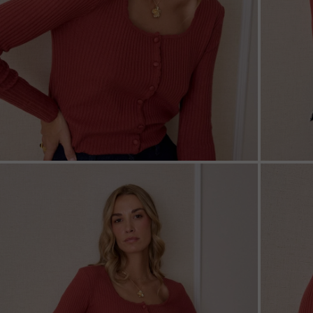
ZOOM
ZOO