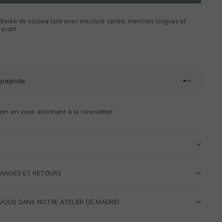
 côtelée de couleur tuile avec encolure carrée, manches longues et
 avant.
spagnole
Aller à l'artic
Aller à l'art
Aller à l'art
Aller à l'ar
ion en vous abonnant à la newsletter
HANGES ET RETOURS
VOUS DANS NOTRE ATELIER DE MADRID