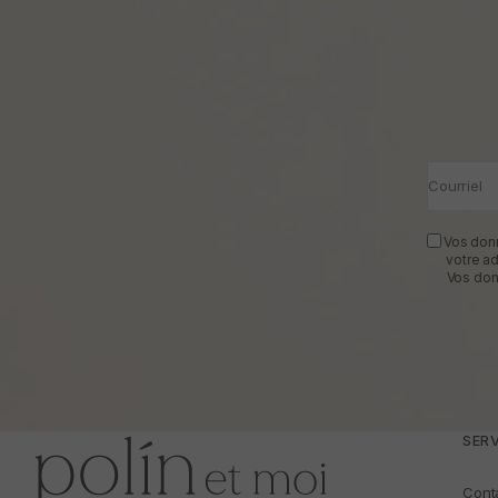
Courriel
Vos donn
votre a
Vos don
SERV
Cont