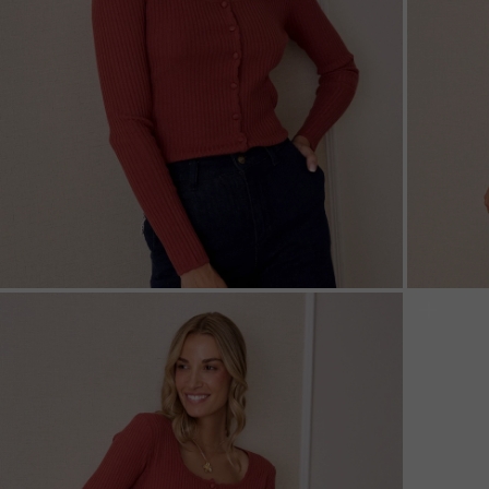
ZOOM
ZOO