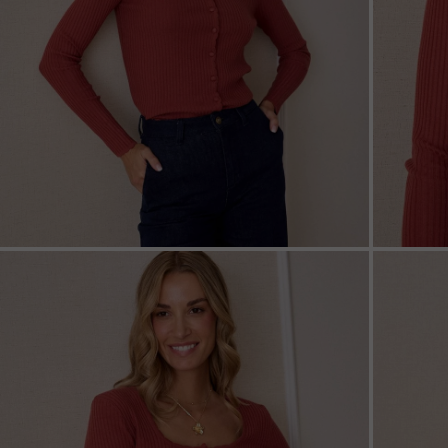
ZOOM
ZOO