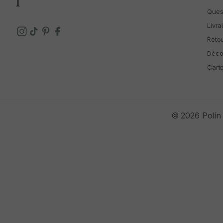
Ques
Livra
Reto
Déco
Cart
© 2026 Polín 