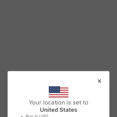
Change country/region
Your location is set to
United States
Buy in
USD