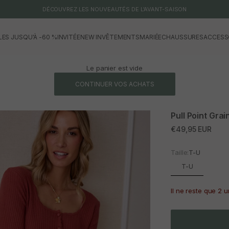
DÉCOUVREZ LES NOUVEAUTÉS DE L'AVANT-SAISON
LES JUSQU'À -60 %
INVITÉE
NEW IN
VÊTEMENTS
MARIÉE
CHAUSSURES
ACCESS
Le panier est vide
CONTINUER VOS ACHATS
Pull Point Grai
Prix promotionne
€49,95 EUR
Taille:
T-U
T-U
Il ne reste que 2 u