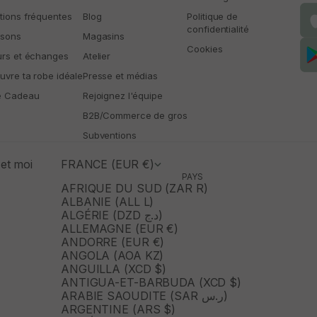
tions fréquentes
Blog
Politique de
confidentialité
isons
Magasins
Cookies
urs et échanges
Atelier
uvre ta robe idéale
Presse et médias
e Cadeau
Rejoignez l'équipe
B2B/Commerce de gros
Subventions
et moi
FRANCE (EUR €)
PAYS
AFRIQUE DU SUD (ZAR R)
ALBANIE (ALL L)
ALGÉRIE (DZD د.ج)
ALLEMAGNE (EUR €)
ANDORRE (EUR €)
ANGOLA (AOA KZ)
ANGUILLA (XCD $)
ANTIGUA-ET-BARBUDA (XCD $)
ARABIE SAOUDITE (SAR ر.س)
ARGENTINE (ARS $)