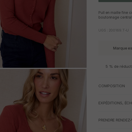
Pull en maille fine
boutonnage central
UGS : 200169.T-U
Marque e
5 % de réduct
M
COMPOSITION
EXPÉDITIONS, ÉC
PRENDRE RENDEZ-