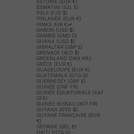
ESTONIE (EUR €)
ESWATINI (SZL E)
FIDJI (FJD $)
FINLANDE (EUR €)
FRANCE (EUR €)
GABON (USD $)
GAMBIE (GMD D)
GHANA (USD $)
GIBRALTAR (GBP £)
GRENADE (XCD $)
GROENLAND (DKK KR.)
GRÈCE (EUR €)
GUADELOUPE (EUR €)
GUATEMALA (GTQ Q)
GUERNESEY (GBP £)
GUINÉE (GNF FR)
GUINÉE ÉQUATORIALE (XAF
CFA)
GUINÉE-BISSAU (XOF FR)
GUYANA (GYD $)
GUYANE FRANÇAISE (EUR
€)
GÉORGIE (GEL ₾)
HAÏTI (HTG G)