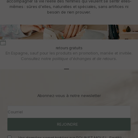
accompagner la vie réelle des femmes qui veulent se sentir elles-
mêmes : sûres d'elles, naturelles et spéciales, sans artifices ni
besoin de rien prouver.
retours gratuits
En Espagne, sauf pour les produits en promotion, mariée et invitée.
Consultez notre
politique d'échanges et de retours.
Aller à l'article 1
Aller à l'article 2
Aller à l'article 3
Abonnez-vous à notre newsletter
Courriel
REJOINDRE
Vos données seront traitées par POLIN ET MOI S.L. Finalité :