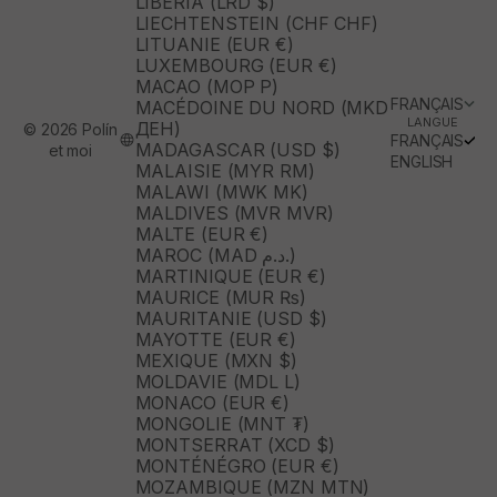
LIBÉRIA (LRD $)
LIECHTENSTEIN (CHF CHF)
LITUANIE (EUR €)
LUXEMBOURG (EUR €)
MACAO (MOP P)
FRANÇAIS
MACÉDOINE DU NORD (MKD
LANGUE
ДЕН)
© 2026 Polín
FRANÇAIS
MADAGASCAR (USD $)
et moi
ENGLISH
MALAISIE (MYR RM)
MALAWI (MWK MK)
MALDIVES (MVR MVR)
MALTE (EUR €)
MAROC (MAD د.م.)
MARTINIQUE (EUR €)
MAURICE (MUR ₨)
MAURITANIE (USD $)
MAYOTTE (EUR €)
MEXIQUE (MXN $)
MOLDAVIE (MDL L)
MONACO (EUR €)
MONGOLIE (MNT ₮)
MONTSERRAT (XCD $)
MONTÉNÉGRO (EUR €)
MOZAMBIQUE (MZN MTN)