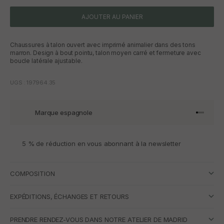
AJOUTER AU PANIER
Chaussures à talon ouvert avec imprimé animalier dans des tons
marron. Design à bout pointu, talon moyen carré et fermeture avec
boucle latérale ajustable.
UGS : 197964.35
Marque espagnole
Aller à l'
Aller à l
Aller à l
Aller à 
5 % de réduction en vous abonnant à la newsletter
COMPOSITION
EXPÉDITIONS, ÉCHANGES ET RETOURS
PRENDRE RENDEZ-VOUS DANS NOTRE ATELIER DE MADRID