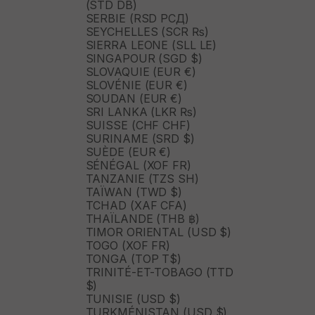
(STD DB)
SERBIE (RSD РСД)
SEYCHELLES (SCR ₨)
SIERRA LEONE (SLL LE)
SINGAPOUR (SGD $)
SLOVAQUIE (EUR €)
SLOVÉNIE (EUR €)
SOUDAN (EUR €)
SRI LANKA (LKR ₨)
SUISSE (CHF CHF)
SURINAME (SRD $)
SUÈDE (EUR €)
SÉNÉGAL (XOF FR)
TANZANIE (TZS SH)
TAÏWAN (TWD $)
TCHAD (XAF CFA)
THAÏLANDE (THB ฿)
TIMOR ORIENTAL (USD $)
TOGO (XOF FR)
TONGA (TOP T$)
TRINITÉ-ET-TOBAGO (TTD
$)
TUNISIE (USD $)
TURKMÉNISTAN (USD $)