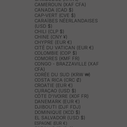
CAMEROUN (XAF CFA)
CANADA (CAD $)
CAP-VERT (CVE $)
CARAÏBES NÉERLANDAISES
(USD $)
CHILI (CLP $)
CHINE (CNY ¥)
CHYPRE (EUR €)
CITÉ DU VATICAN (EUR €)
COLOMBIE (COP $)
COMORES (KMF FR)
CONGO - BRAZZAVILLE (XAF
CFA)
CORÉE DU SUD (KRW ₩)
COSTA RICA (CRC ₡)
CROATIE (EUR €)
CURAÇAO (USD $)
CÔTE D'IVOIRE (XOF FR)
DANEMARK (EUR €)
DJIBOUTI (DJF FDJ)
DOMINIQUE (XCD $)
EL SALVADOR (USD $)
ESPAGNE (EUR €)