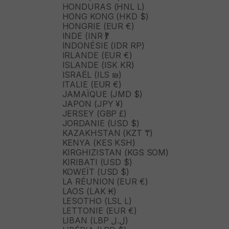
HONDURAS (HNL L)
HONG KONG (HKD $)
HONGRIE (EUR €)
INDE (INR ₹)
INDONÉSIE (IDR RP)
IRLANDE (EUR €)
ISLANDE (ISK KR)
ISRAËL (ILS ₪)
ITALIE (EUR €)
JAMAÏQUE (JMD $)
JAPON (JPY ¥)
JERSEY (GBP £)
JORDANIE (USD $)
KAZAKHSTAN (KZT ₸)
KENYA (KES KSH)
KIRGHIZISTAN (KGS SOM)
KIRIBATI (USD $)
KOWEÏT (USD $)
LA RÉUNION (EUR €)
LAOS (LAK ₭)
LESOTHO (LSL L)
LETTONIE (EUR €)
LIBAN (LBP ل.ل)