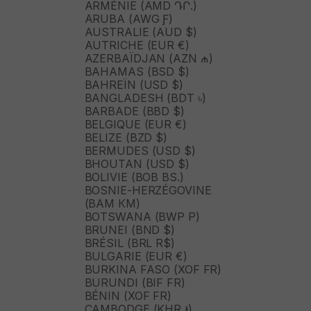
ARMÉNIE (AMD ԴՐ.)
ARUBA (AWG Ƒ)
AUSTRALIE (AUD $)
AUTRICHE (EUR €)
AZERBAÏDJAN (AZN ₼)
BAHAMAS (BSD $)
BAHREÏN (USD $)
BANGLADESH (BDT ৳)
BARBADE (BBD $)
BELGIQUE (EUR €)
BELIZE (BZD $)
BERMUDES (USD $)
BHOUTAN (USD $)
BOLIVIE (BOB BS.)
BOSNIE-HERZÉGOVINE
(BAM КМ)
BOTSWANA (BWP P)
BRUNEI (BND $)
BRÉSIL (BRL R$)
BULGARIE (EUR €)
BURKINA FASO (XOF FR)
BURUNDI (BIF FR)
BÉNIN (XOF FR)
CAMBODGE (KHR ៛)