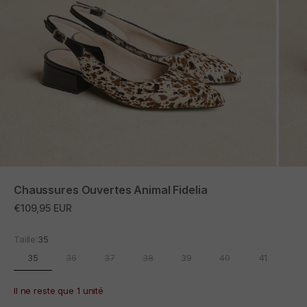
ZOOM
Chaussures Ouvertes Animal Fidelia
Prix promotionnel
€109,95 EUR
Taille:
35
35
36
37
38
39
40
41
Il ne reste que 1 unité