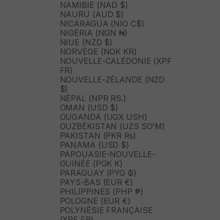
NAMIBIE (NAD $)
NAURU (AUD $)
NICARAGUA (NIO C$)
NIGÉRIA (NGN ₦)
NIUE (NZD $)
NORVÈGE (NOK KR)
NOUVELLE-CALÉDONIE (XPF
FR)
NOUVELLE-ZÉLANDE (NZD
$)
NÉPAL (NPR RS.)
OMAN (USD $)
OUGANDA (UGX USH)
OUZBÉKISTAN (UZS SO'M)
PAKISTAN (PKR ₨)
PANAMA (USD $)
PAPOUASIE-NOUVELLE-
GUINÉE (PGK K)
PARAGUAY (PYG ₲)
PAYS-BAS (EUR €)
PHILIPPINES (PHP ₱)
POLOGNE (EUR €)
POLYNÉSIE FRANÇAISE
(XPF FR)