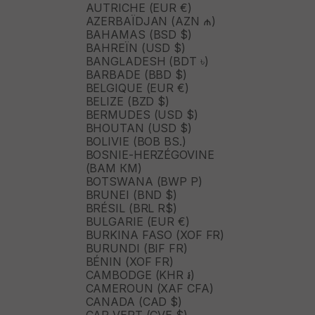
AUTRICHE (EUR €)
AZERBAÏDJAN (AZN ₼)
BAHAMAS (BSD $)
BAHREÏN (USD $)
BANGLADESH (BDT ৳)
BARBADE (BBD $)
BELGIQUE (EUR €)
BELIZE (BZD $)
BERMUDES (USD $)
BHOUTAN (USD $)
BOLIVIE (BOB BS.)
BOSNIE-HERZÉGOVINE
(BAM КМ)
BOTSWANA (BWP P)
BRUNEI (BND $)
BRÉSIL (BRL R$)
BULGARIE (EUR €)
BURKINA FASO (XOF FR)
BURUNDI (BIF FR)
BÉNIN (XOF FR)
CAMBODGE (KHR ៛)
CAMEROUN (XAF CFA)
CANADA (CAD $)