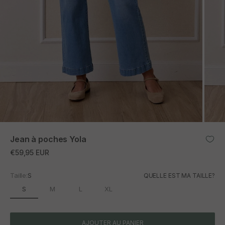
ZOOM
Jean à poches Yola
Prix promotionnel
€59,95 EUR
Taille:
S
QUELLE EST MA TAILLE?
S
M
L
XL
AJOUTER AU PANIER