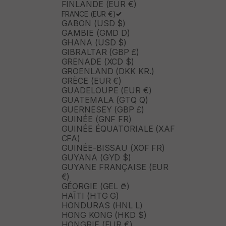
FINLANDE (EUR €)
FRANCE (EUR €)
GABON (USD $)
GAMBIE (GMD D)
GHANA (USD $)
GIBRALTAR (GBP £)
GRENADE (XCD $)
GROENLAND (DKK KR.)
GRÈCE (EUR €)
GUADELOUPE (EUR €)
GUATEMALA (GTQ Q)
GUERNESEY (GBP £)
GUINÉE (GNF FR)
GUINÉE ÉQUATORIALE (XAF
CFA)
GUINÉE-BISSAU (XOF FR)
GUYANA (GYD $)
GUYANE FRANÇAISE (EUR
€)
GÉORGIE (GEL ₾)
HAÏTI (HTG G)
HONDURAS (HNL L)
HONG KONG (HKD $)
HONGRIE (EUR €)