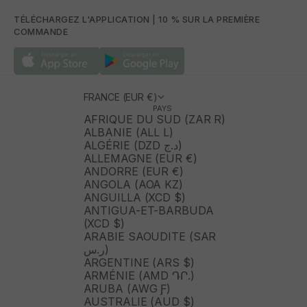
TÉLÉCHARGEZ L'APPLICATION | 10 % SUR LA PREMIÈRE
COMMANDE
FRANCE (EUR €)
PAYS
AFRIQUE DU SUD (ZAR R)
ALBANIE (ALL L)
ALGÉRIE (DZD د.ج)
ALLEMAGNE (EUR €)
ANDORRE (EUR €)
ANGOLA (AOA KZ)
ANGUILLA (XCD $)
ANTIGUA-ET-BARBUDA
(XCD $)
ARABIE SAOUDITE (SAR
ر.س)
ARGENTINE (ARS $)
ARMÉNIE (AMD ԴՐ.)
ARUBA (AWG Ƒ)
AUSTRALIE (AUD $)