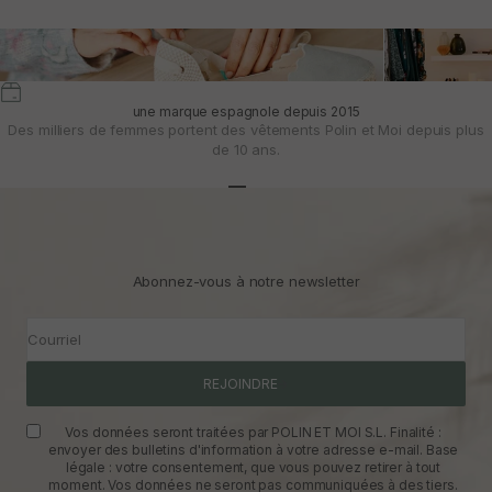
une marque espagnole depuis 2015
Des milliers de femmes portent des vêtements Polin et Moi depuis plus
de 10 ans.
Aller à l'article 1
Aller à l'article 2
Aller à l'article 3
Abonnez-vous à notre newsletter
Courriel
REJOINDRE
Vos données seront traitées par POLIN ET MOI S.L. Finalité :
envoyer des bulletins d'information à votre adresse e-mail. Base
légale : votre consentement, que vous pouvez retirer à tout
moment. Vos données ne seront pas communiquées à des tiers.