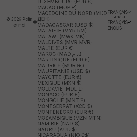
LUXEMBOURG (EUR €)
MACAO (MOP P)
FRANÇAIS
MACÉDOINE DU NORD (MKD
LANGUE
ДЕН)
© 2026 Polín
FRANÇAIS
MADAGASCAR (USD $)
et moi
ENGLISH
MALAISIE (MYR RM)
MALAWI (MWK MK)
MALDIVES (MVR MVR)
MALTE (EUR €)
MAROC (MAD د.م.)
MARTINIQUE (EUR €)
MAURICE (MUR ₨)
MAURITANIE (USD $)
MAYOTTE (EUR €)
MEXIQUE (MXN $)
MOLDAVIE (MDL L)
MONACO (EUR €)
MONGOLIE (MNT ₮)
MONTSERRAT (XCD $)
MONTÉNÉGRO (EUR €)
MOZAMBIQUE (MZN MTN)
NAMIBIE (NAD $)
NAURU (AUD $)
NICARAGUA (NIO C$)