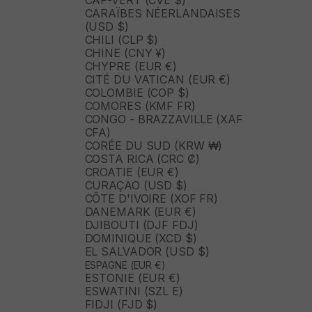
CAP-VERT (CVE $)
CARAÏBES NÉERLANDAISES
(USD $)
CHILI (CLP $)
CHINE (CNY ¥)
CHYPRE (EUR €)
CITÉ DU VATICAN (EUR €)
COLOMBIE (COP $)
COMORES (KMF FR)
CONGO - BRAZZAVILLE (XAF
CFA)
CORÉE DU SUD (KRW ₩)
COSTA RICA (CRC ₡)
CROATIE (EUR €)
CURAÇAO (USD $)
CÔTE D'IVOIRE (XOF FR)
DANEMARK (EUR €)
DJIBOUTI (DJF FDJ)
DOMINIQUE (XCD $)
EL SALVADOR (USD $)
ESPAGNE (EUR €)
ESTONIE (EUR €)
ESWATINI (SZL E)
FIDJI (FJD $)