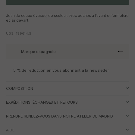
Jean de coupe évasée, de couleur, avec poches à l'avant et fermeture
éclair devant.
UGS : 199614.S
Marque espagnole
Aller à l'
Aller à l
Aller à l
Aller à 
5 % de réduction en vous abonnant à la newsletter
COMPOSITION
EXPÉDITIONS, ÉCHANGES ET RETOURS
PRENDRE RENDEZ-VOUS DANS NOTRE ATELIER DE MADRID
AIDE