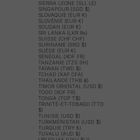
SIERRA LEONE (SLL LE)
SINGAPOUR (SGD $)
SLOVAQUIE (EUR €)
SLOVÉNIE (EUR €)
SOUDAN (EUR €)
SRI LANKA (LKR ₨)
SUISSE (CHF CHF)
SURINAME (SRD $)
SUÈDE (EUR €)
SÉNÉGAL (XOF FR)
TANZANIE (TZS SH)
TAÏWAN (TWD $)
TCHAD (XAF CFA)
THAÏLANDE (THB ฿)
TIMOR ORIENTAL (USD $)
TOGO (XOF FR)
TONGA (TOP T$)
TRINITÉ-ET-TOBAGO (TTD
$)
TUNISIE (USD $)
TURKMÉNISTAN (USD $)
TURQUIE (TRY ₺)
TUVALU (AUD $)
URUGUAY (UYU $U)