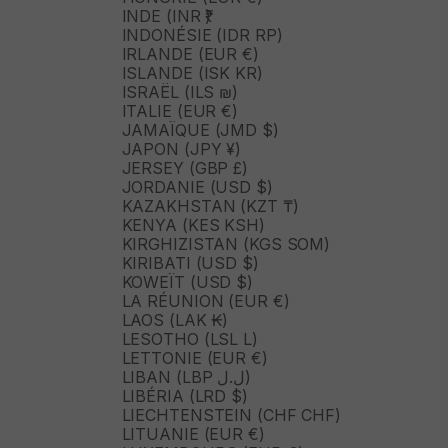
INDE (INR ₹)
INDONÉSIE (IDR RP)
IRLANDE (EUR €)
ISLANDE (ISK KR)
ISRAËL (ILS ₪)
ITALIE (EUR €)
JAMAÏQUE (JMD $)
JAPON (JPY ¥)
JERSEY (GBP £)
JORDANIE (USD $)
KAZAKHSTAN (KZT ₸)
KENYA (KES KSH)
KIRGHIZISTAN (KGS SOM)
KIRIBATI (USD $)
KOWEÏT (USD $)
LA RÉUNION (EUR €)
LAOS (LAK ₭)
LESOTHO (LSL L)
LETTONIE (EUR €)
LIBAN (LBP ل.ل)
LIBÉRIA (LRD $)
LIECHTENSTEIN (CHF CHF)
LITUANIE (EUR €)