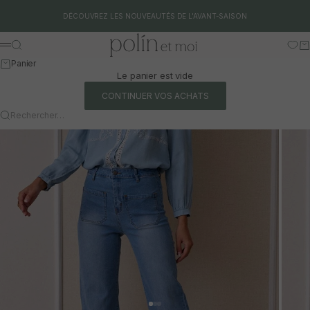
Aller au contenu
DÉCOUVREZ LES NOUVEAUTÉS DE L'AVANT-SAISON
Polín et moi
Rechercher
Pa
Menu
Panier
Le panier est vide
CONTINUER VOS ACHATS
Rechercher…
Aller à l'article 1
Aller à l'article 2
Aller à l'article 3