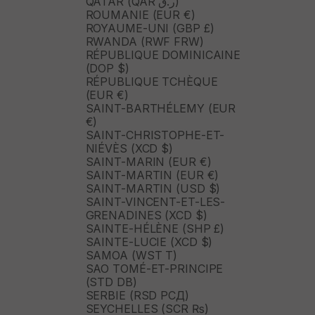
QATAR (QAR ر.ق)
ROUMANIE (EUR €)
ROYAUME-UNI (GBP £)
RWANDA (RWF FRW)
RÉPUBLIQUE DOMINICAINE
(DOP $)
RÉPUBLIQUE TCHÈQUE
(EUR €)
SAINT-BARTHÉLEMY (EUR
€)
SAINT-CHRISTOPHE-ET-
NIÉVÈS (XCD $)
SAINT-MARIN (EUR €)
SAINT-MARTIN (EUR €)
SAINT-MARTIN (USD $)
SAINT-VINCENT-ET-LES-
GRENADINES (XCD $)
SAINTE-HÉLÈNE (SHP £)
SAINTE-LUCIE (XCD $)
SAMOA (WST T)
SAO TOMÉ-ET-PRINCIPE
(STD DB)
SERBIE (RSD РСД)
SEYCHELLES (SCR ₨)