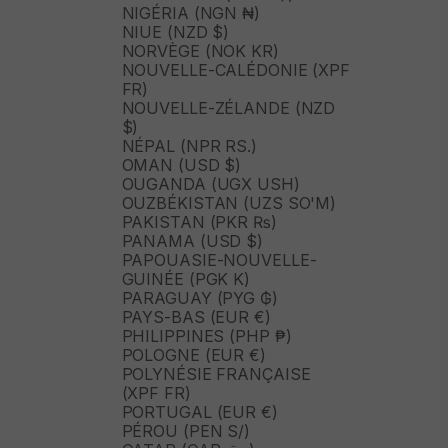
NIGÉRIA (NGN ₦)
NIUE (NZD $)
NORVÈGE (NOK KR)
NOUVELLE-CALÉDONIE (XPF
FR)
NOUVELLE-ZÉLANDE (NZD
$)
NÉPAL (NPR RS.)
OMAN (USD $)
OUGANDA (UGX USH)
OUZBÉKISTAN (UZS SO'M)
PAKISTAN (PKR ₨)
PANAMA (USD $)
PAPOUASIE-NOUVELLE-
GUINÉE (PGK K)
PARAGUAY (PYG ₲)
PAYS-BAS (EUR €)
PHILIPPINES (PHP ₱)
POLOGNE (EUR €)
POLYNÉSIE FRANÇAISE
(XPF FR)
PORTUGAL (EUR €)
PÉROU (PEN S/)