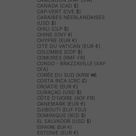
CAMEROUN (XAF CFA)
CANADA (CAD $)
CAP-VERT (CVE $)
CARAÏBES NÉERLANDAISES
(USD $)
CHILI (CLP $)
CHINE (CNY ¥)
CHYPRE (EUR €)
CITÉ DU VATICAN (EUR €)
COLOMBIE (COP $)
COMORES (KMF FR)
CONGO - BRAZZAVILLE (XAF
CFA)
CORÉE DU SUD (KRW ₩)
COSTA RICA (CRC ₡)
CROATIE (EUR €)
CURAÇAO (USD $)
CÔTE D'IVOIRE (XOF FR)
DANEMARK (EUR €)
DJIBOUTI (DJF FDJ)
DOMINIQUE (XCD $)
EL SALVADOR (USD $)
ESPAGNE (EUR €)
ESTONIE (EUR €)