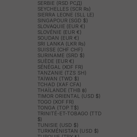
SERBIE (RSD РСД)
SEYCHELLES (SCR ₨)
SIERRA LEONE (SLL LE)
SINGAPOUR (SGD $)
SLOVAQUIE (EUR €)
SLOVÉNIE (EUR €)
SOUDAN (EUR €)
SRI LANKA (LKR ₨)
SUISSE (CHF CHF)
SURINAME (SRD $)
SUÈDE (EUR €)
SÉNÉGAL (XOF FR)
TANZANIE (TZS SH)
TAÏWAN (TWD $)
TCHAD (XAF CFA)
THAÏLANDE (THB ฿)
TIMOR ORIENTAL (USD $)
TOGO (XOF FR)
TONGA (TOP T$)
TRINITÉ-ET-TOBAGO (TTD
$)
TUNISIE (USD $)
TURKMÉNISTAN (USD $)
TURQUIE (TRY ₺)