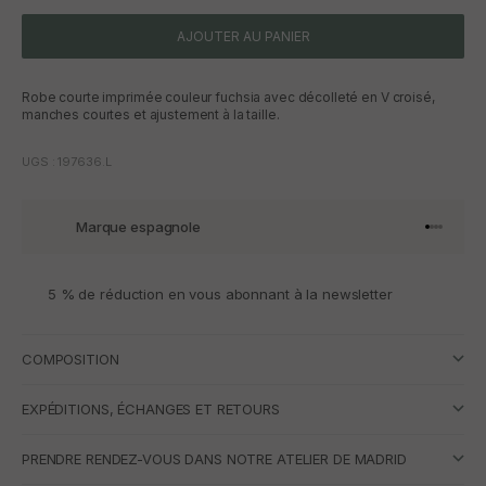
AJOUTER AU PANIER
Robe courte imprimée couleur fuchsia avec décolleté en V croisé,
manches courtes et ajustement à la taille.
UGS : 197636.L
Marque espagnole
Aller à l'
Aller à l
Aller à l
Aller à 
5 % de réduction en vous abonnant à la newsletter
COMPOSITION
EXPÉDITIONS, ÉCHANGES ET RETOURS
PRENDRE RENDEZ-VOUS DANS NOTRE ATELIER DE MADRID