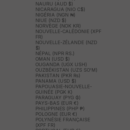
NAURU (AUD $)
NICARAGUA (NIO C$)
NIGÉRIA (NGN ₦)
NIUE (NZD $)
NORVÈGE (NOK KR)
NOUVELLE-CALÉDONIE (XPF
FR)
NOUVELLE-ZÉLANDE (NZD
$)
NÉPAL (NPR RS.)
OMAN (USD $)
OUGANDA (UGX USH)
OUZBÉKISTAN (UZS SO'M)
PAKISTAN (PKR ₨)
PANAMA (USD $)
PAPOUASIE-NOUVELLE-
GUINÉE (PGK K)
PARAGUAY (PYG ₲)
PAYS-BAS (EUR €)
PHILIPPINES (PHP ₱)
POLOGNE (EUR €)
POLYNÉSIE FRANÇAISE
(XPF FR)