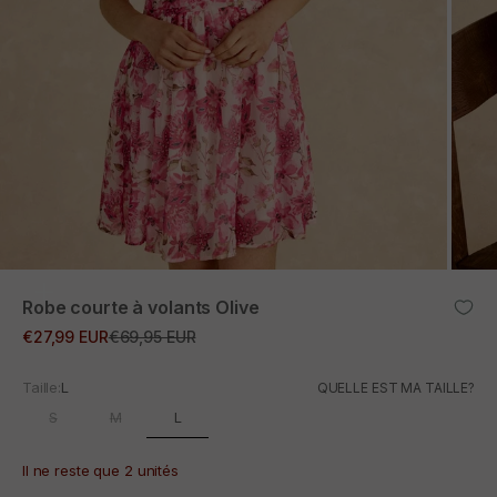
ZOOM
Robe courte à volants Olive
Prix promotionnel
Prix normal
€27,99 EUR
€69,95 EUR
Taille:
L
QUELLE EST MA TAILLE?
L
S
M
Il ne reste que 2 unités