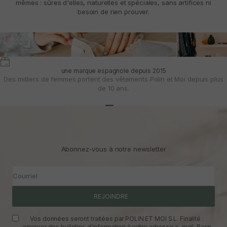
mêmes : sûres d'elles, naturelles et spéciales, sans artifices ni
besoin de rien prouver.
une marque espagnole depuis 2015
Des milliers de femmes portent des vêtements Polin et Moi depuis plus
de 10 ans.
Aller à l'article 1
Aller à l'article 2
Aller à l'article 3
Abonnez-vous à notre newsletter
Courriel
REJOINDRE
Vos données seront traitées par POLIN ET MOI S.L. Finalité :
envoyer des bulletins d'information à votre adresse e-mail. Base