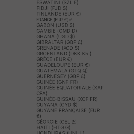
ESWATINI (SZL E)
FIDJI (FJD $)
FINLANDE (EUR €)
FRANCE (EUR €)
GABON (USD $)
GAMBIE (GMD D)
GHANA (USD $)
GIBRALTAR (GBP £)
GRENADE (XCD $)
GROENLAND (DKK KR.)
GRÈCE (EUR €)
GUADELOUPE (EUR €)
GUATEMALA (GTQ Q)
GUERNESEY (GBP £)
GUINÉE (GNF FR)
GUINÉE ÉQUATORIALE (XAF
CFA)
GUINÉE-BISSAU (XOF FR)
GUYANA (GYD $)
GUYANE FRANÇAISE (EUR
€)
GÉORGIE (GEL ₾)
HAÏTI (HTG G)
HONDURAS (HNL L)