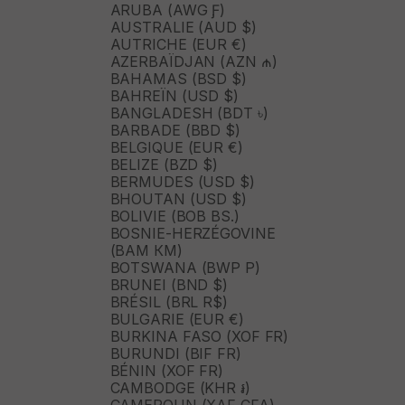
ARUBA (AWG Ƒ)
AUSTRALIE (AUD $)
AUTRICHE (EUR €)
AZERBAÏDJAN (AZN ₼)
BAHAMAS (BSD $)
BAHREÏN (USD $)
BANGLADESH (BDT ৳)
BARBADE (BBD $)
BELGIQUE (EUR €)
BELIZE (BZD $)
BERMUDES (USD $)
BHOUTAN (USD $)
BOLIVIE (BOB BS.)
BOSNIE-HERZÉGOVINE
(BAM КМ)
BOTSWANA (BWP P)
BRUNEI (BND $)
BRÉSIL (BRL R$)
BULGARIE (EUR €)
BURKINA FASO (XOF FR)
BURUNDI (BIF FR)
BÉNIN (XOF FR)
CAMBODGE (KHR ៛)