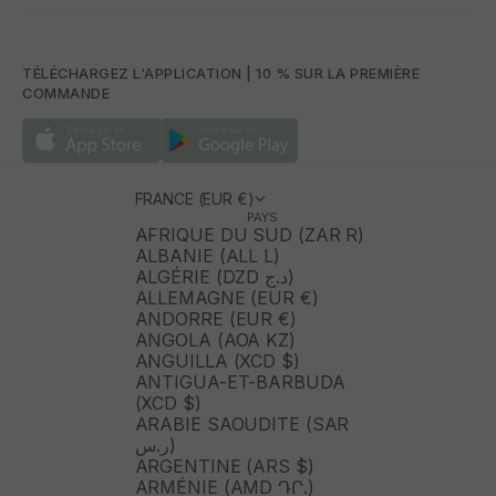
TÉLÉCHARGEZ L'APPLICATION | 10 % SUR LA PREMIÈRE
COMMANDE
FRANCE (EUR €)
PAYS
AFRIQUE DU SUD (ZAR R)
ALBANIE (ALL L)
ALGÉRIE (DZD د.ج)
ALLEMAGNE (EUR €)
ANDORRE (EUR €)
ANGOLA (AOA KZ)
ANGUILLA (XCD $)
ANTIGUA-ET-BARBUDA
(XCD $)
ARABIE SAOUDITE (SAR
ر.س)
ARGENTINE (ARS $)
ARMÉNIE (AMD ԴՐ.)