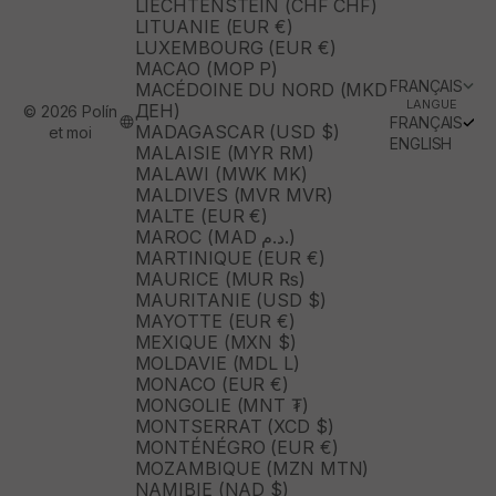
LIECHTENSTEIN (CHF CHF)
LITUANIE (EUR €)
LUXEMBOURG (EUR €)
MACAO (MOP P)
FRANÇAIS
MACÉDOINE DU NORD (MKD
LANGUE
ДЕН)
© 2026 Polín
FRANÇAIS
MADAGASCAR (USD $)
et moi
ENGLISH
MALAISIE (MYR RM)
MALAWI (MWK MK)
MALDIVES (MVR MVR)
MALTE (EUR €)
MAROC (MAD د.م.)
MARTINIQUE (EUR €)
MAURICE (MUR ₨)
MAURITANIE (USD $)
MAYOTTE (EUR €)
MEXIQUE (MXN $)
MOLDAVIE (MDL L)
MONACO (EUR €)
MONGOLIE (MNT ₮)
MONTSERRAT (XCD $)
MONTÉNÉGRO (EUR €)
MOZAMBIQUE (MZN MTN)
NAMIBIE (NAD $)