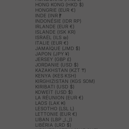
HONG KONG (HKD $)
HONGRIE (EUR €)
INDE (INR ₹)
INDONÉSIE (IDR RP)
IRLANDE (EUR €)
ISLANDE (ISK KR)
ISRAËL (ILS ₪)
ITALIE (EUR €)
JAMAÏQUE (JMD $)
JAPON (JPY ¥)
JERSEY (GBP £)
JORDANIE (USD $)
KAZAKHSTAN (KZT ₸)
KENYA (KES KSH)
KIRGHIZISTAN (KGS SOM)
KIRIBATI (USD $)
KOWEÏT (USD $)
LA RÉUNION (EUR €)
LAOS (LAK ₭)
LESOTHO (LSL L)
LETTONIE (EUR €)
LIBAN (LBP ل.ل)
LIBÉRIA (LRD $)