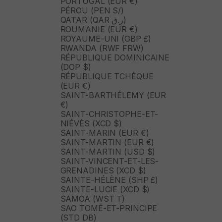
PORTUGAL (EUR €)
PÉROU (PEN S/)
QATAR (QAR ر.ق)
ROUMANIE (EUR €)
ROYAUME-UNI (GBP £)
RWANDA (RWF FRW)
RÉPUBLIQUE DOMINICAINE
(DOP $)
RÉPUBLIQUE TCHÈQUE
(EUR €)
SAINT-BARTHÉLEMY (EUR
€)
SAINT-CHRISTOPHE-ET-
NIÉVÈS (XCD $)
SAINT-MARIN (EUR €)
SAINT-MARTIN (EUR €)
SAINT-MARTIN (USD $)
SAINT-VINCENT-ET-LES-
GRENADINES (XCD $)
SAINTE-HÉLÈNE (SHP £)
SAINTE-LUCIE (XCD $)
SAMOA (WST T)
SAO TOMÉ-ET-PRINCIPE
(STD DB)