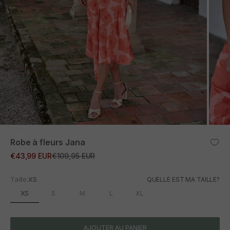
ZOOM
Robe à fleurs Jana
Prix promotionnel
Prix normal
€43,99 EUR
€109,95 EUR
Taille:
XS
QUELLE EST MA TAILLE?
XS
S
M
L
XL
AJOUTER AU PANIER