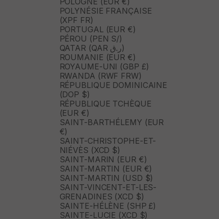
POLOGNE (EUR €)
POLYNÉSIE FRANÇAISE
(XPF FR)
PORTUGAL (EUR €)
PÉROU (PEN S/)
QATAR (QAR ر.ق)
ROUMANIE (EUR €)
ROYAUME-UNI (GBP £)
RWANDA (RWF FRW)
RÉPUBLIQUE DOMINICAINE
(DOP $)
RÉPUBLIQUE TCHÈQUE
(EUR €)
SAINT-BARTHÉLEMY (EUR
€)
SAINT-CHRISTOPHE-ET-
NIÉVÈS (XCD $)
SAINT-MARIN (EUR €)
SAINT-MARTIN (EUR €)
SAINT-MARTIN (USD $)
SAINT-VINCENT-ET-LES-
GRENADINES (XCD $)
SAINTE-HÉLÈNE (SHP £)
SAINTE-LUCIE (XCD $)