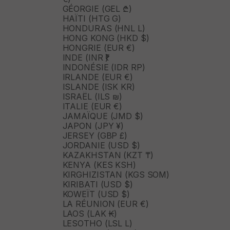
GÉORGIE (GEL ₾)
HAÏTI (HTG G)
HONDURAS (HNL L)
HONG KONG (HKD $)
HONGRIE (EUR €)
INDE (INR ₹)
INDONÉSIE (IDR RP)
IRLANDE (EUR €)
ISLANDE (ISK KR)
ISRAËL (ILS ₪)
ITALIE (EUR €)
JAMAÏQUE (JMD $)
JAPON (JPY ¥)
JERSEY (GBP £)
JORDANIE (USD $)
KAZAKHSTAN (KZT ₸)
KENYA (KES KSH)
KIRGHIZISTAN (KGS SOM)
KIRIBATI (USD $)
KOWEÏT (USD $)
LA RÉUNION (EUR €)
LAOS (LAK ₭)
LESOTHO (LSL L)