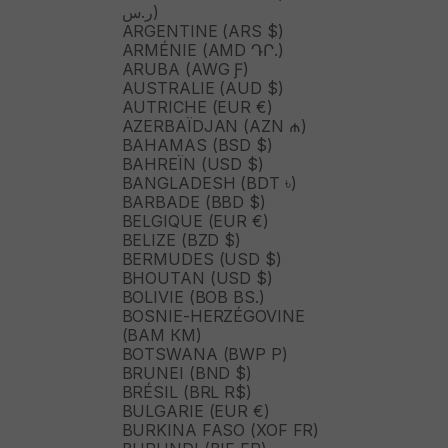
ر.س)
ARGENTINE (ARS $)
ARMÉNIE (AMD ԴՐ.)
ARUBA (AWG Ƒ)
AUSTRALIE (AUD $)
AUTRICHE (EUR €)
AZERBAÏDJAN (AZN ₼)
BAHAMAS (BSD $)
BAHREÏN (USD $)
BANGLADESH (BDT ৳)
BARBADE (BBD $)
BELGIQUE (EUR €)
BELIZE (BZD $)
BERMUDES (USD $)
BHOUTAN (USD $)
BOLIVIE (BOB BS.)
BOSNIE-HERZÉGOVINE
(BAM КМ)
BOTSWANA (BWP P)
BRUNEI (BND $)
BRÉSIL (BRL R$)
BULGARIE (EUR €)
BURKINA FASO (XOF FR)