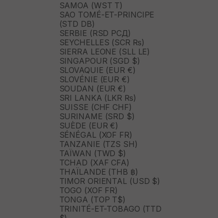
SAMOA (WST T)
SAO TOMÉ-ET-PRINCIPE
(STD DB)
SERBIE (RSD РСД)
SEYCHELLES (SCR ₨)
SIERRA LEONE (SLL LE)
SINGAPOUR (SGD $)
SLOVAQUIE (EUR €)
SLOVÉNIE (EUR €)
SOUDAN (EUR €)
SRI LANKA (LKR ₨)
SUISSE (CHF CHF)
SURINAME (SRD $)
SUÈDE (EUR €)
SÉNÉGAL (XOF FR)
TANZANIE (TZS SH)
TAÏWAN (TWD $)
TCHAD (XAF CFA)
THAÏLANDE (THB ฿)
TIMOR ORIENTAL (USD $)
TOGO (XOF FR)
TONGA (TOP T$)
TRINITÉ-ET-TOBAGO (TTD