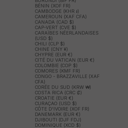
BURUNDI (BIF FR)
BÉNIN (XOF FR)
CAMBODGE (KHR ៛)
CAMEROUN (XAF CFA)
CANADA (CAD $)
CAP-VERT (CVE $)
CARAÏBES NÉERLANDAISES
(USD $)
CHILI (CLP $)
CHINE (CNY ¥)
CHYPRE (EUR €)
CITÉ DU VATICAN (EUR €)
COLOMBIE (COP $)
COMORES (KMF FR)
CONGO - BRAZZAVILLE (XAF
CFA)
CORÉE DU SUD (KRW ₩)
COSTA RICA (CRC ₡)
CROATIE (EUR €)
CURAÇAO (USD $)
CÔTE D'IVOIRE (XOF FR)
DANEMARK (EUR €)
DJIBOUTI (DJF FDJ)
DOMINIQUE (XCD $)