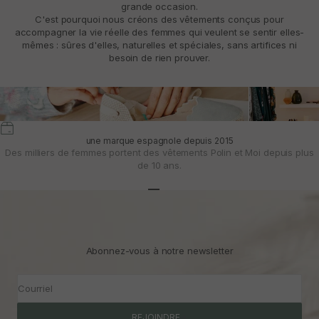
grande occasion.
C'est pourquoi nous créons des vêtements conçus pour
accompagner la vie réelle des femmes qui veulent se sentir elles-
mêmes : sûres d'elles, naturelles et spéciales, sans artifices ni
besoin de rien prouver.
une marque espagnole depuis 2015
Des milliers de femmes portent des vêtements Polin et Moi depuis plus
de 10 ans.
Aller à l'article 1
Aller à l'article 2
Aller à l'article 3
Abonnez-vous à notre newsletter
Courriel
REJOINDRE