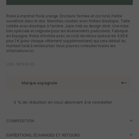
Robe à imprimé floral orange. Encolure fermée et col rond. Petite
ouverture dans le dos. Manches courtes avec finition élastique. Taille
cintrée avec élastique à l'arrière. Jupe midi au design droit. Une robe
très spéciale et originale pour les événements particuliers. Fabriqué
en Espagne. Robe d'invitée avec un coût de retour spécial de 4,95 €
plus 1 € (pour chaque vêtement supplémentaire) qui sera déduit du
montant total à rembourser. Vous pouvez consulter toutes les
informations ici.
UGS : 187605.XS
Marque espagnole
Aller à l'
Aller à l
Aller à l
Aller à 
5 % de réduction en vous abonnant à la newsletter
COMPOSITION
EXPÉDITIONS, ÉCHANGES ET RETOURS