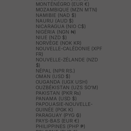
MONTÉNÉGRO (EUR €)
MOZAMBIQUE (MZN MTN)
NAMIBIE (NAD $)
NAURU (AUD $)
NICARAGUA (NIO C$)
NIGÉRIA (NGN ₦)
NIUE (NZD $)
NORVÈGE (NOK KR)
NOUVELLE-CALÉDONIE (XPF
FR)
NOUVELLE-ZÉLANDE (NZD
$)
NÉPAL (NPR RS.)
OMAN (USD $)
OUGANDA (UGX USH)
OUZBÉKISTAN (UZS SO'M)
PAKISTAN (PKR ₨)
PANAMA (USD $)
PAPOUASIE-NOUVELLE-
GUINÉE (PGK K)
PARAGUAY (PYG ₲)
PAYS-BAS (EUR €)
PHILIPPINES (PHP ₱)