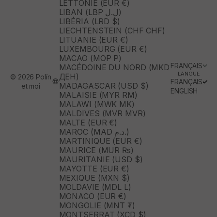
LETTONIE (EUR €)
LIBAN (LBP ل.ل)
LIBÉRIA (LRD $)
LIECHTENSTEIN (CHF CHF)
LITUANIE (EUR €)
LUXEMBOURG (EUR €)
MACAO (MOP P)
FRANÇAIS
MACÉDOINE DU NORD (MKD
LANGUE
ДЕН)
© 2026 Polín
FRANÇAIS
MADAGASCAR (USD $)
et moi
ENGLISH
MALAISIE (MYR RM)
MALAWI (MWK MK)
MALDIVES (MVR MVR)
MALTE (EUR €)
MAROC (MAD د.م.)
MARTINIQUE (EUR €)
MAURICE (MUR ₨)
MAURITANIE (USD $)
MAYOTTE (EUR €)
MEXIQUE (MXN $)
MOLDAVIE (MDL L)
MONACO (EUR €)
MONGOLIE (MNT ₮)
MONTSERRAT (XCD $)