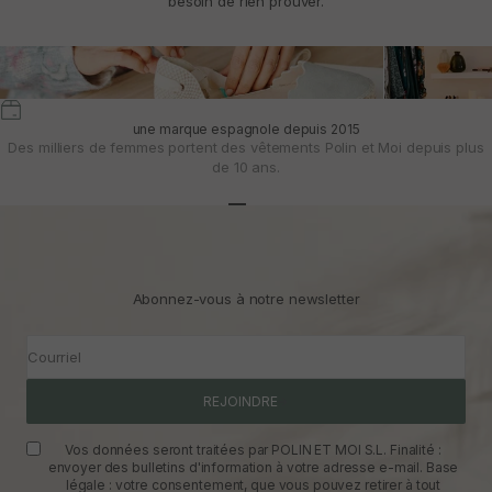
besoin de rien prouver.
une marque espagnole depuis 2015
Des milliers de femmes portent des vêtements Polin et Moi depuis plus
de 10 ans.
Aller à l'article 1
Aller à l'article 2
Aller à l'article 3
Abonnez-vous à notre newsletter
Courriel
REJOINDRE
Vos données seront traitées par POLIN ET MOI S.L. Finalité :
envoyer des bulletins d'information à votre adresse e-mail. Base
légale : votre consentement, que vous pouvez retirer à tout