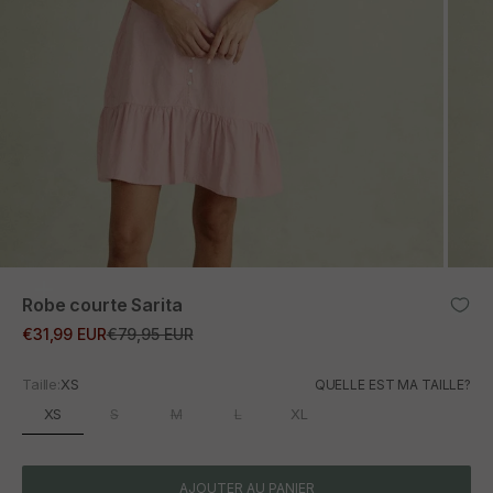
ZOOM
Robe courte Sarita
Prix promotionnel
Prix normal
€31,99 EUR
€79,95 EUR
Taille:
XS
QUELLE EST MA TAILLE?
XS
S
M
L
XL
AJOUTER AU PANIER