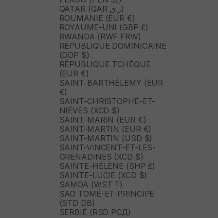
QATAR (QAR ر.ق)
ROUMANIE (EUR €)
ROYAUME-UNI (GBP £)
RWANDA (RWF FRW)
RÉPUBLIQUE DOMINICAINE
(DOP $)
RÉPUBLIQUE TCHÈQUE
(EUR €)
SAINT-BARTHÉLEMY (EUR
€)
SAINT-CHRISTOPHE-ET-
NIÉVÈS (XCD $)
SAINT-MARIN (EUR €)
SAINT-MARTIN (EUR €)
SAINT-MARTIN (USD $)
SAINT-VINCENT-ET-LES-
GRENADINES (XCD $)
SAINTE-HÉLÈNE (SHP £)
SAINTE-LUCIE (XCD $)
SAMOA (WST T)
SAO TOMÉ-ET-PRINCIPE
(STD DB)
SERBIE (RSD РСД)