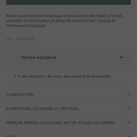
Robe courte couleur maquillage avec boutons décoratifs à l'avant,
manches 3/4 bouffantes et détail de volant en bas. Conçue et
fabriquée en Espagne.
UGS : 196323.XS
Marque espagnole
Aller à l'
Aller à l
Aller à l
Aller à 
5 % de réduction en vous abonnant à la newsletter
COMPOSITION
EXPÉDITIONS, ÉCHANGES ET RETOURS
PRENDRE RENDEZ-VOUS DANS NOTRE ATELIER DE MADRID
AIDE