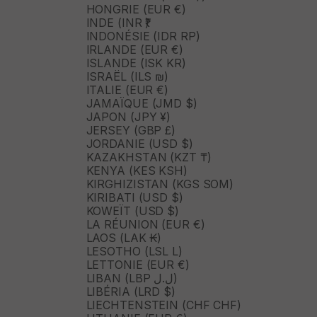
HONGRIE (EUR €)
INDE (INR ₹)
INDONÉSIE (IDR RP)
IRLANDE (EUR €)
ISLANDE (ISK KR)
ISRAËL (ILS ₪)
ITALIE (EUR €)
JAMAÏQUE (JMD $)
JAPON (JPY ¥)
JERSEY (GBP £)
JORDANIE (USD $)
KAZAKHSTAN (KZT ₸)
KENYA (KES KSH)
KIRGHIZISTAN (KGS SOM)
KIRIBATI (USD $)
KOWEÏT (USD $)
LA RÉUNION (EUR €)
LAOS (LAK ₭)
LESOTHO (LSL L)
LETTONIE (EUR €)
LIBAN (LBP ل.ل)
LIBÉRIA (LRD $)
LIECHTENSTEIN (CHF CHF)