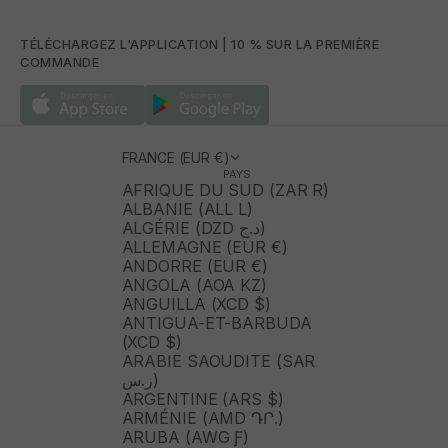
TÉLÉCHARGEZ L'APPLICATION | 10 % SUR LA PREMIÈRE
COMMANDE
FRANCE (EUR €)
PAYS
AFRIQUE DU SUD (ZAR R)
ALBANIE (ALL L)
ALGÉRIE (DZD د.ج)
ALLEMAGNE (EUR €)
ANDORRE (EUR €)
ANGOLA (AOA KZ)
ANGUILLA (XCD $)
ANTIGUA-ET-BARBUDA
(XCD $)
ARABIE SAOUDITE (SAR
ر.س)
ARGENTINE (ARS $)
ARMÉNIE (AMD ԴՐ.)
ARUBA (AWG Ƒ)