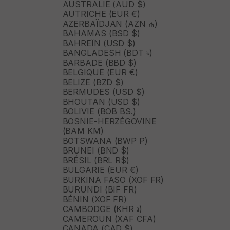
AUSTRALIE (AUD $)
AUTRICHE (EUR €)
AZERBAÏDJAN (AZN ₼)
BAHAMAS (BSD $)
BAHREÏN (USD $)
BANGLADESH (BDT ৳)
BARBADE (BBD $)
BELGIQUE (EUR €)
BELIZE (BZD $)
BERMUDES (USD $)
BHOUTAN (USD $)
BOLIVIE (BOB BS.)
BOSNIE-HERZÉGOVINE
(BAM КМ)
BOTSWANA (BWP P)
BRUNEI (BND $)
BRÉSIL (BRL R$)
BULGARIE (EUR €)
BURKINA FASO (XOF FR)
BURUNDI (BIF FR)
BÉNIN (XOF FR)
CAMBODGE (KHR ៛)
CAMEROUN (XAF CFA)
CANADA (CAD $)