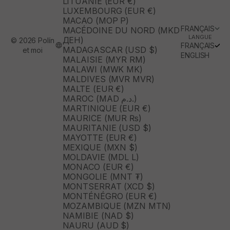
LITUANIE (EUR €)
LUXEMBOURG (EUR €)
MACAO (MOP P)
FRANÇAIS
MACÉDOINE DU NORD (MKD
LANGUE
ДЕН)
© 2026 Polín
FRANÇAIS
MADAGASCAR (USD $)
et moi
ENGLISH
MALAISIE (MYR RM)
MALAWI (MWK MK)
MALDIVES (MVR MVR)
MALTE (EUR €)
MAROC (MAD د.م.)
MARTINIQUE (EUR €)
MAURICE (MUR ₨)
MAURITANIE (USD $)
MAYOTTE (EUR €)
MEXIQUE (MXN $)
MOLDAVIE (MDL L)
MONACO (EUR €)
MONGOLIE (MNT ₮)
MONTSERRAT (XCD $)
MONTÉNÉGRO (EUR €)
MOZAMBIQUE (MZN MTN)
NAMIBIE (NAD $)
NAURU (AUD $)