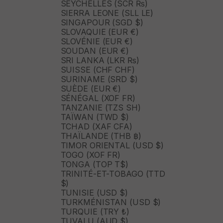
SEYCHELLES (SCR ₨)
SIERRA LEONE (SLL LE)
SINGAPOUR (SGD $)
SLOVAQUIE (EUR €)
SLOVÉNIE (EUR €)
SOUDAN (EUR €)
SRI LANKA (LKR ₨)
SUISSE (CHF CHF)
SURINAME (SRD $)
SUÈDE (EUR €)
SÉNÉGAL (XOF FR)
TANZANIE (TZS SH)
TAÏWAN (TWD $)
TCHAD (XAF CFA)
THAÏLANDE (THB ฿)
TIMOR ORIENTAL (USD $)
TOGO (XOF FR)
TONGA (TOP T$)
TRINITÉ-ET-TOBAGO (TTD
$)
TUNISIE (USD $)
TURKMÉNISTAN (USD $)
TURQUIE (TRY ₺)
TUVALU (AUD $)