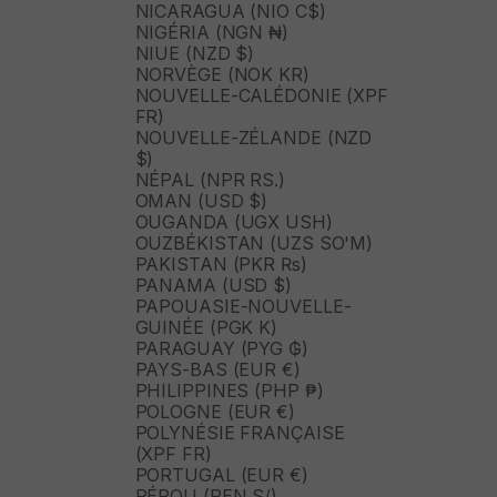
NICARAGUA (NIO C$)
NIGÉRIA (NGN ₦)
NIUE (NZD $)
NORVÈGE (NOK KR)
NOUVELLE-CALÉDONIE (XPF
FR)
NOUVELLE-ZÉLANDE (NZD
$)
NÉPAL (NPR RS.)
OMAN (USD $)
OUGANDA (UGX USH)
OUZBÉKISTAN (UZS SO'M)
PAKISTAN (PKR ₨)
PANAMA (USD $)
PAPOUASIE-NOUVELLE-
GUINÉE (PGK K)
PARAGUAY (PYG ₲)
PAYS-BAS (EUR €)
PHILIPPINES (PHP ₱)
POLOGNE (EUR €)
POLYNÉSIE FRANÇAISE
(XPF FR)
PORTUGAL (EUR €)
PÉROU (PEN S/)