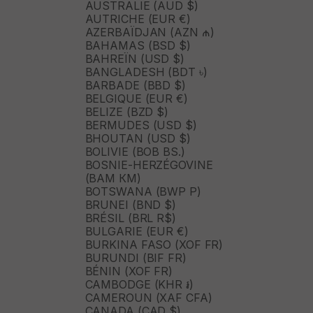
AUSTRALIE (AUD $)
AUTRICHE (EUR €)
AZERBAÏDJAN (AZN ₼)
BAHAMAS (BSD $)
BAHREÏN (USD $)
BANGLADESH (BDT ৳)
BARBADE (BBD $)
BELGIQUE (EUR €)
BELIZE (BZD $)
BERMUDES (USD $)
BHOUTAN (USD $)
BOLIVIE (BOB BS.)
BOSNIE-HERZÉGOVINE
(BAM КМ)
BOTSWANA (BWP P)
BRUNEI (BND $)
BRÉSIL (BRL R$)
BULGARIE (EUR €)
BURKINA FASO (XOF FR)
BURUNDI (BIF FR)
BÉNIN (XOF FR)
CAMBODGE (KHR ៛)
CAMEROUN (XAF CFA)
CANADA (CAD $)