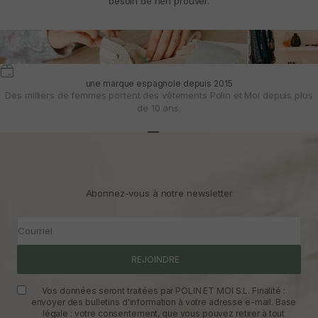
besoin de rien prouver.
une marque espagnole depuis 2015
Des milliers de femmes portent des vêtements Polin et Moi depuis plus
de 10 ans.
Aller à l'article 1
Aller à l'article 2
Aller à l'article 3
Abonnez-vous à notre newsletter
Courriel
REJOINDRE
Vos données seront traitées par POLIN ET MOI S.L. Finalité :
envoyer des bulletins d'information à votre adresse e-mail. Base
légale : votre consentement, que vous pouvez retirer à tout