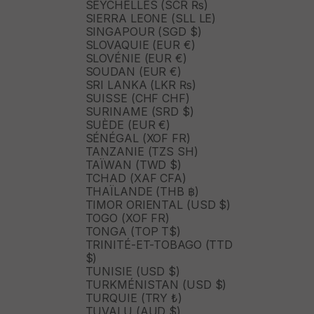
SEYCHELLES (SCR ₨)
SIERRA LEONE (SLL LE)
SINGAPOUR (SGD $)
SLOVAQUIE (EUR €)
SLOVÉNIE (EUR €)
SOUDAN (EUR €)
SRI LANKA (LKR ₨)
SUISSE (CHF CHF)
SURINAME (SRD $)
SUÈDE (EUR €)
SÉNÉGAL (XOF FR)
TANZANIE (TZS SH)
TAÏWAN (TWD $)
TCHAD (XAF CFA)
THAÏLANDE (THB ฿)
TIMOR ORIENTAL (USD $)
TOGO (XOF FR)
TONGA (TOP T$)
TRINITÉ-ET-TOBAGO (TTD
$)
TUNISIE (USD $)
TURKMÉNISTAN (USD $)
TURQUIE (TRY ₺)
TUVALU (AUD $)