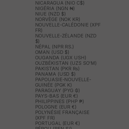
NICARAGUA (NIO C$)
NIGÉRIA (NGN ₦)
NIUE (NZD $)
NORVÈGE (NOK KR)
NOUVELLE-CALÉDONIE (XPF
FR)
NOUVELLE-ZÉLANDE (NZD
$)
NÉPAL (NPR RS.)
OMAN (USD $)
OUGANDA (UGX USH)
OUZBÉKISTAN (UZS SO'M)
PAKISTAN (PKR ₨)
PANAMA (USD $)
PAPOUASIE-NOUVELLE-
GUINÉE (PGK K)
PARAGUAY (PYG ₲)
PAYS-BAS (EUR €)
PHILIPPINES (PHP ₱)
POLOGNE (EUR €)
POLYNÉSIE FRANÇAISE
(XPF FR)
PORTUGAL (EUR €)
PÉROU (PEN S/)