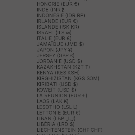
HONGRIE (EUR €)
INDE (INR ₹)
INDONÉSIE (IDR RP)
IRLANDE (EUR €)
ISLANDE (ISK KR)
ISRAËL (ILS ₪)
ITALIE (EUR €)
JAMAÏQUE (JMD $)
JAPON (JPY ¥)
JERSEY (GBP £)
JORDANIE (USD $)
KAZAKHSTAN (KZT ₸)
KENYA (KES KSH)
KIRGHIZISTAN (KGS SOM)
KIRIBATI (USD $)
KOWEÏT (USD $)
LA RÉUNION (EUR €)
LAOS (LAK ₭)
LESOTHO (LSL L)
LETTONIE (EUR €)
LIBAN (LBP ل.ل)
LIBÉRIA (LRD $)
LIECHTENSTEIN (CHF CHF)