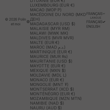
LITUANIE (EUR €)
LUXEMBOURG (EUR €)
MACAO (MOP P)
FRANÇAIS
MACÉDOINE DU NORD (MKD
LANGUE
ДЕН)
© 2026 Polín
FRANÇAIS
MADAGASCAR (USD $)
et moi
ENGLISH
MALAISIE (MYR RM)
MALAWI (MWK MK)
MALDIVES (MVR MVR)
MALTE (EUR €)
MAROC (MAD د.م.)
MARTINIQUE (EUR €)
MAURICE (MUR ₨)
MAURITANIE (USD $)
MAYOTTE (EUR €)
MEXIQUE (MXN $)
MOLDAVIE (MDL L)
MONACO (EUR €)
MONGOLIE (MNT ₮)
MONTSERRAT (XCD $)
MONTÉNÉGRO (EUR €)
MOZAMBIQUE (MZN MTN)
NAMIBIE (NAD $)
NAURU (AUD $)