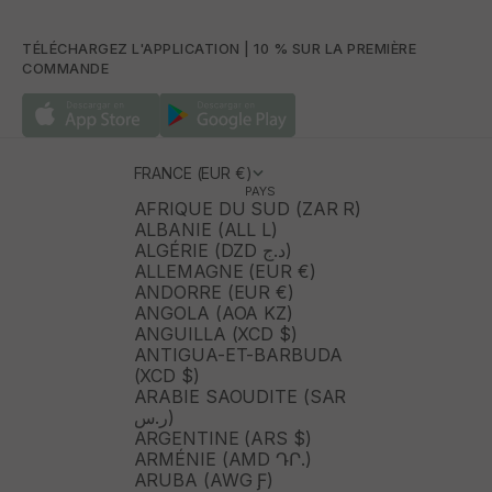
TÉLÉCHARGEZ L'APPLICATION | 10 % SUR LA PREMIÈRE
COMMANDE
FRANCE (EUR €)
PAYS
AFRIQUE DU SUD (ZAR R)
ALBANIE (ALL L)
ALGÉRIE (DZD د.ج)
ALLEMAGNE (EUR €)
ANDORRE (EUR €)
ANGOLA (AOA KZ)
ANGUILLA (XCD $)
ANTIGUA-ET-BARBUDA
(XCD $)
ARABIE SAOUDITE (SAR
ر.س)
ARGENTINE (ARS $)
ARMÉNIE (AMD ԴՐ.)
ARUBA (AWG Ƒ)