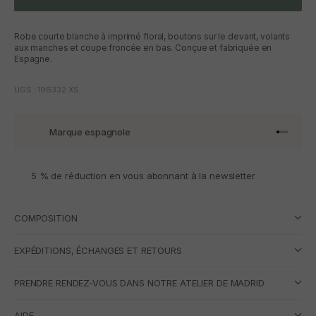
Robe courte blanche à imprimé floral, boutons sur le devant, volants
aux manches et coupe froncée en bas. Conçue et fabriquée en
Espagne.
UGS : 196332.XS
Marque espagnole
Aller à l'
Aller à l
Aller à l
Aller à 
5 % de réduction en vous abonnant à la newsletter
COMPOSITION
EXPÉDITIONS, ÉCHANGES ET RETOURS
PRENDRE RENDEZ-VOUS DANS NOTRE ATELIER DE MADRID
AIDE