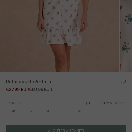
ZOOM
Robe courte Antara
Prix promotionnel
Prix normal
€27,99 EUR
€69,95 EUR
Taille:
XS
QUELLE EST MA TAILLE?
XS
S
M
L
XL
AJOUTER AU PANIER