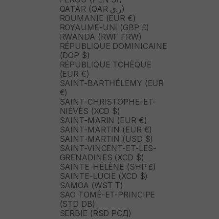
QATAR (QAR ر.ق)
ROUMANIE (EUR €)
ROYAUME-UNI (GBP £)
RWANDA (RWF FRW)
RÉPUBLIQUE DOMINICAINE
(DOP $)
RÉPUBLIQUE TCHÈQUE
(EUR €)
SAINT-BARTHÉLEMY (EUR
€)
SAINT-CHRISTOPHE-ET-
NIÉVÈS (XCD $)
SAINT-MARIN (EUR €)
SAINT-MARTIN (EUR €)
SAINT-MARTIN (USD $)
SAINT-VINCENT-ET-LES-
GRENADINES (XCD $)
SAINTE-HÉLÈNE (SHP £)
SAINTE-LUCIE (XCD $)
SAMOA (WST T)
SAO TOMÉ-ET-PRINCIPE
(STD DB)
SERBIE (RSD РСД)