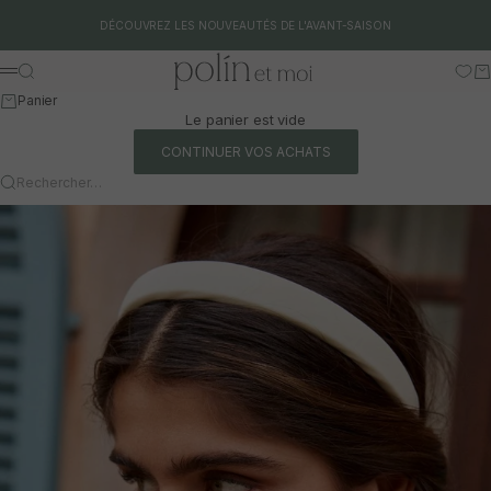
Aller au contenu
DÉCOUVREZ LES NOUVEAUTÉS DE L'AVANT-SAISON
Polín et moi
Rechercher
Pa
Menu
Panier
Le panier est vide
CONTINUER VOS ACHATS
Rechercher…