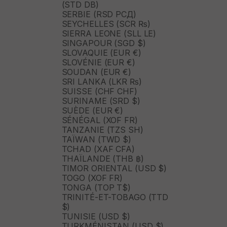
(STD DB)
SERBIE (RSD РСД)
SEYCHELLES (SCR ₨)
SIERRA LEONE (SLL LE)
SINGAPOUR (SGD $)
SLOVAQUIE (EUR €)
SLOVÉNIE (EUR €)
SOUDAN (EUR €)
SRI LANKA (LKR ₨)
SUISSE (CHF CHF)
SURINAME (SRD $)
SUÈDE (EUR €)
SÉNÉGAL (XOF FR)
TANZANIE (TZS SH)
TAÏWAN (TWD $)
TCHAD (XAF CFA)
THAÏLANDE (THB ฿)
TIMOR ORIENTAL (USD $)
TOGO (XOF FR)
TONGA (TOP T$)
TRINITÉ-ET-TOBAGO (TTD
$)
TUNISIE (USD $)
TURKMÉNISTAN (USD $)