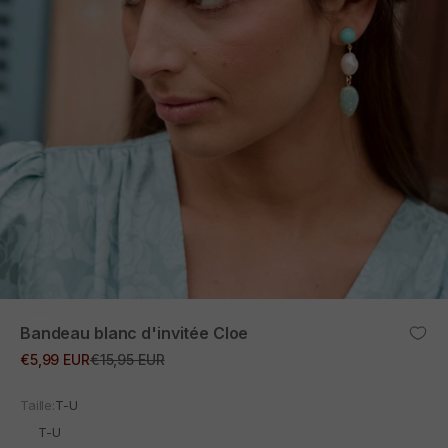
ZOOM
Bandeau blanc d'invitée Cloe
Prix promotionnel
Prix normal
€5,99 EUR
€15,95 EUR
Taille:
T-U
T-U