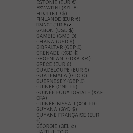
ESTONIE (EUR €)
ESWATINI (SZL E)
FIDJI (FJD $)
FINLANDE (EUR €)
FRANCE (EUR €)
GABON (USD $)
GAMBIE (GMD D)
GHANA (USD $)
GIBRALTAR (GBP £)
GRENADE (XCD $)
GROENLAND (DKK KR.)
GRÈCE (EUR €)
GUADELOUPE (EUR €)
GUATEMALA (GTQ Q)
GUERNESEY (GBP £)
GUINÉE (GNF FR)
GUINÉE ÉQUATORIALE (XAF
CFA)
GUINÉE-BISSAU (XOF FR)
GUYANA (GYD $)
GUYANE FRANÇAISE (EUR
€)
GÉORGIE (GEL ₾)
HAÏTI (HTG G)