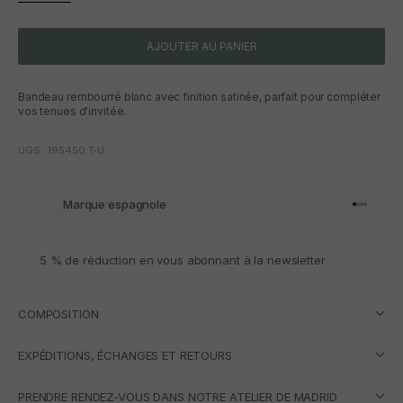
AJOUTER AU PANIER
Bandeau rembourré blanc avec finition satinée, parfait pour compléter
vos tenues d'invitée.
UGS : 195450.T-U
Marque espagnole
Aller à l'
Aller à l
Aller à l
Aller à 
5 % de réduction en vous abonnant à la newsletter
COMPOSITION
EXPÉDITIONS, ÉCHANGES ET RETOURS
PRENDRE RENDEZ-VOUS DANS NOTRE ATELIER DE MADRID