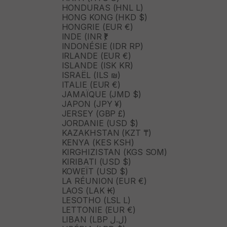
HONDURAS (HNL L)
HONG KONG (HKD $)
HONGRIE (EUR €)
INDE (INR ₹)
INDONÉSIE (IDR RP)
IRLANDE (EUR €)
ISLANDE (ISK KR)
ISRAËL (ILS ₪)
ITALIE (EUR €)
JAMAÏQUE (JMD $)
JAPON (JPY ¥)
JERSEY (GBP £)
JORDANIE (USD $)
KAZAKHSTAN (KZT ₸)
KENYA (KES KSH)
KIRGHIZISTAN (KGS SOM)
KIRIBATI (USD $)
KOWEÏT (USD $)
LA RÉUNION (EUR €)
LAOS (LAK ₭)
LESOTHO (LSL L)
LETTONIE (EUR €)
LIBAN (LBP ل.ل)