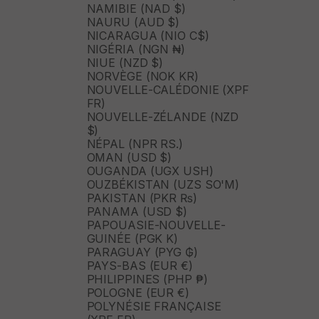
NAMIBIE (NAD $)
NAURU (AUD $)
NICARAGUA (NIO C$)
NIGÉRIA (NGN ₦)
NIUE (NZD $)
NORVÈGE (NOK KR)
NOUVELLE-CALÉDONIE (XPF
FR)
NOUVELLE-ZÉLANDE (NZD
$)
NÉPAL (NPR RS.)
OMAN (USD $)
OUGANDA (UGX USH)
OUZBÉKISTAN (UZS SO'M)
PAKISTAN (PKR ₨)
PANAMA (USD $)
PAPOUASIE-NOUVELLE-
GUINÉE (PGK K)
PARAGUAY (PYG ₲)
PAYS-BAS (EUR €)
PHILIPPINES (PHP ₱)
POLOGNE (EUR €)
POLYNÉSIE FRANÇAISE