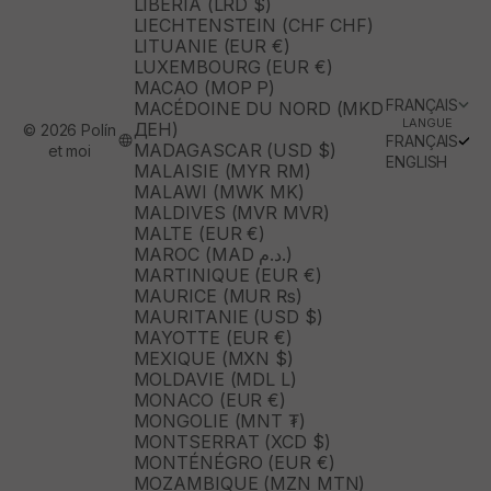
LIBÉRIA (LRD $)
LIECHTENSTEIN (CHF CHF)
LITUANIE (EUR €)
LUXEMBOURG (EUR €)
MACAO (MOP P)
FRANÇAIS
MACÉDOINE DU NORD (MKD
LANGUE
ДЕН)
© 2026 Polín
FRANÇAIS
MADAGASCAR (USD $)
et moi
ENGLISH
MALAISIE (MYR RM)
MALAWI (MWK MK)
MALDIVES (MVR MVR)
MALTE (EUR €)
MAROC (MAD د.م.)
MARTINIQUE (EUR €)
MAURICE (MUR ₨)
MAURITANIE (USD $)
MAYOTTE (EUR €)
MEXIQUE (MXN $)
MOLDAVIE (MDL L)
MONACO (EUR €)
MONGOLIE (MNT ₮)
MONTSERRAT (XCD $)
MONTÉNÉGRO (EUR €)
MOZAMBIQUE (MZN MTN)