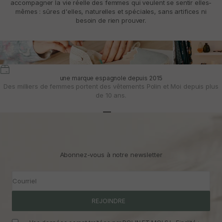
accompagner la vie réelle des femmes qui veulent se sentir elles-
mêmes : sûres d'elles, naturelles et spéciales, sans artifices ni
besoin de rien prouver.
une marque espagnole depuis 2015
Des milliers de femmes portent des vêtements Polin et Moi depuis plus
de 10 ans.
Aller à l'article 1
Aller à l'article 2
Aller à l'article 3
Abonnez-vous à notre newsletter
Courriel
REJOINDRE