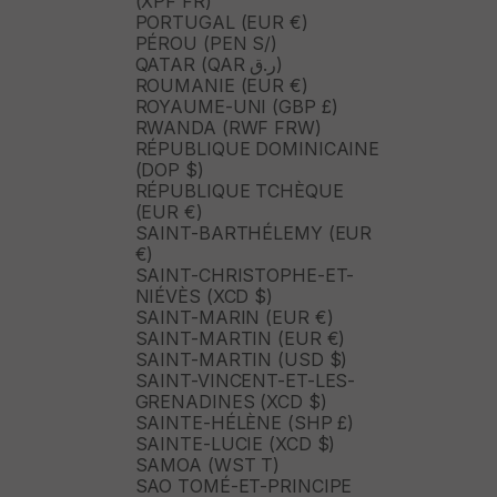
(XPF FR)
PORTUGAL (EUR €)
PÉROU (PEN S/)
QATAR (QAR ر.ق)
ROUMANIE (EUR €)
ROYAUME-UNI (GBP £)
RWANDA (RWF FRW)
RÉPUBLIQUE DOMINICAINE
(DOP $)
RÉPUBLIQUE TCHÈQUE
(EUR €)
SAINT-BARTHÉLEMY (EUR
€)
SAINT-CHRISTOPHE-ET-
NIÉVÈS (XCD $)
SAINT-MARIN (EUR €)
SAINT-MARTIN (EUR €)
SAINT-MARTIN (USD $)
SAINT-VINCENT-ET-LES-
GRENADINES (XCD $)
SAINTE-HÉLÈNE (SHP £)
SAINTE-LUCIE (XCD $)
SAMOA (WST T)
SAO TOMÉ-ET-PRINCIPE