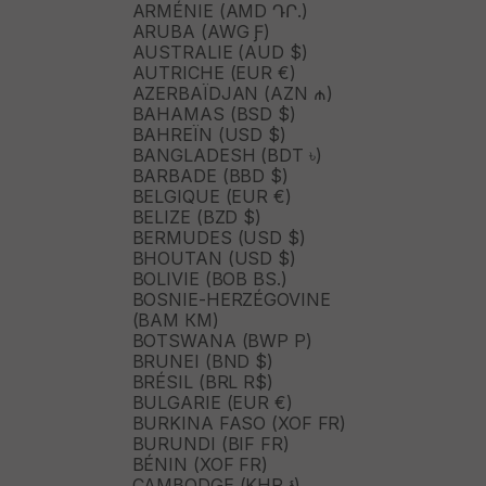
ARMÉNIE (AMD ԴՐ.)
ARUBA (AWG Ƒ)
AUSTRALIE (AUD $)
AUTRICHE (EUR €)
AZERBAÏDJAN (AZN ₼)
BAHAMAS (BSD $)
BAHREÏN (USD $)
BANGLADESH (BDT ৳)
BARBADE (BBD $)
BELGIQUE (EUR €)
BELIZE (BZD $)
BERMUDES (USD $)
BHOUTAN (USD $)
BOLIVIE (BOB BS.)
BOSNIE-HERZÉGOVINE
(BAM КМ)
BOTSWANA (BWP P)
BRUNEI (BND $)
BRÉSIL (BRL R$)
BULGARIE (EUR €)
BURKINA FASO (XOF FR)
BURUNDI (BIF FR)
BÉNIN (XOF FR)
CAMBODGE (KHR ៛)