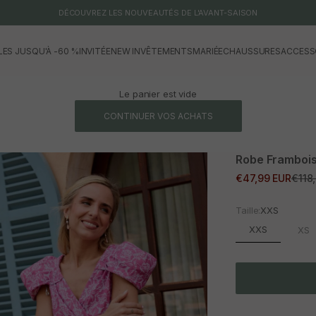
DÉCOUVREZ LES NOUVEAUTÉS DE L'AVANT-SAISON
LES JUSQU'À -60 %
INVITÉE
NEW IN
VÊTEMENTS
MARIÉE
CHAUSSURES
ACCESS
Le panier est vide
CONTINUER VOS ACHATS
Robe Frambois
Prix promotionne
Prix 
€47,99 EUR
€118
Taille:
XXS
XXS
XS