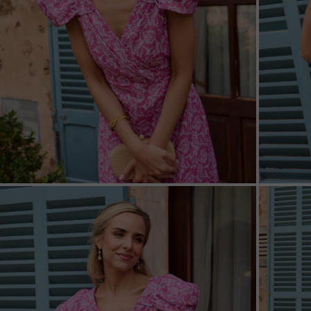
ZOOM
ZOO