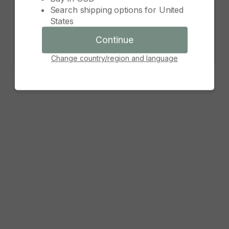
Search shipping options for
United
Continue
States
Cancel
Continue
Change country/region and language