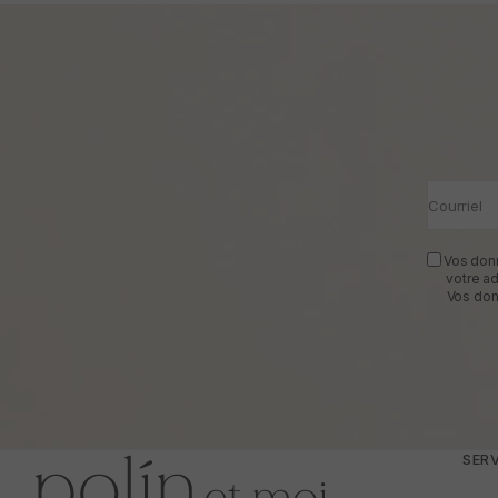
Courriel
Vos donn
votre a
Vos don
SERV