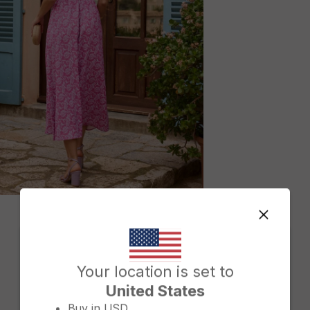
M
Change country/region
Your location is set to
United States
Buy in
USD