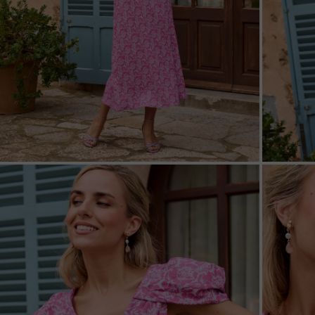
ZOOM
ZOO