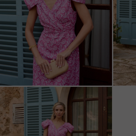
ZOOM
ZOO