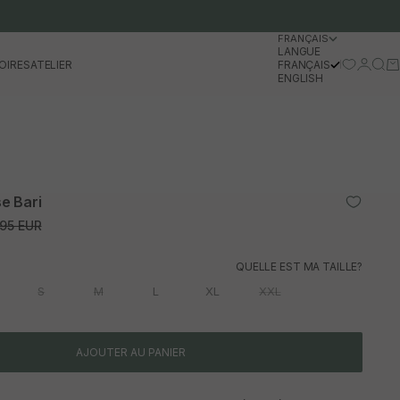
FRANÇAIS
LANGUE
Se conn
Rech
Pa
OIRES
ATELIER
FRANÇAIS
ENGLISH
e Bari
l
normal
,95 EUR
QUELLE EST MA TAILLE?
S
M
L
XL
XXL
AJOUTER AU PANIER