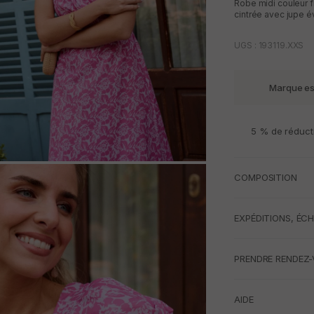
Robe midi couleur f
cintrée avec jupe é
UGS : 193119.XXS
Marque e
5 % de réduct
M
COMPOSITION
EXPÉDITIONS, ÉC
PRENDRE RENDEZ-
AIDE