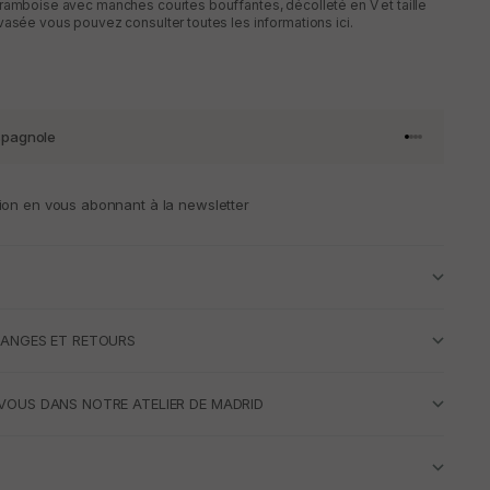
ramboise avec manches courtes bouffantes, décolleté en V et taille
vasée vous pouvez consulter toutes les informations ici.
spagnole
Aller à l'artic
Aller à l'art
Aller à l'art
Aller à l'ar
ion en vous abonnant à la newsletter
HANGES ET RETOURS
VOUS DANS NOTRE ATELIER DE MADRID