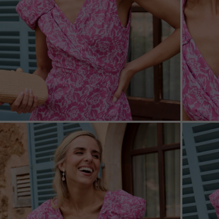
ZOOM
ZOO