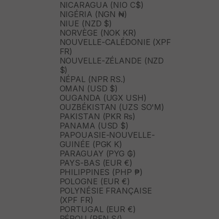
NICARAGUA (NIO C$)
NIGÉRIA (NGN ₦)
NIUE (NZD $)
NORVÈGE (NOK KR)
NOUVELLE-CALÉDONIE (XPF
FR)
NOUVELLE-ZÉLANDE (NZD
$)
NÉPAL (NPR RS.)
OMAN (USD $)
OUGANDA (UGX USH)
OUZBÉKISTAN (UZS SO'M)
PAKISTAN (PKR ₨)
PANAMA (USD $)
PAPOUASIE-NOUVELLE-
GUINÉE (PGK K)
PARAGUAY (PYG ₲)
PAYS-BAS (EUR €)
PHILIPPINES (PHP ₱)
POLOGNE (EUR €)
POLYNÉSIE FRANÇAISE
(XPF FR)
PORTUGAL (EUR €)
PÉROU (PEN S/)