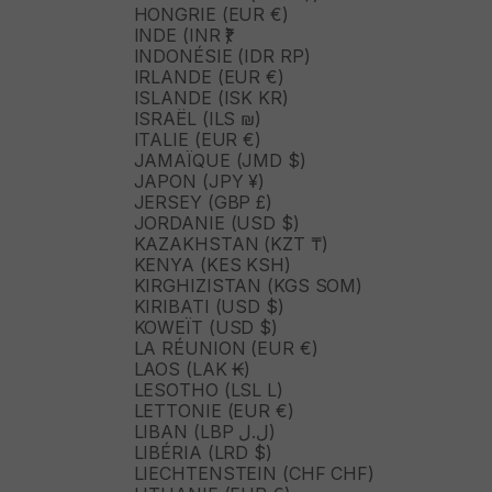
HONGRIE (EUR €)
INDE (INR ₹)
INDONÉSIE (IDR RP)
IRLANDE (EUR €)
ISLANDE (ISK KR)
ISRAËL (ILS ₪)
ITALIE (EUR €)
JAMAÏQUE (JMD $)
JAPON (JPY ¥)
JERSEY (GBP £)
JORDANIE (USD $)
KAZAKHSTAN (KZT ₸)
KENYA (KES KSH)
KIRGHIZISTAN (KGS SOM)
KIRIBATI (USD $)
KOWEÏT (USD $)
LA RÉUNION (EUR €)
LAOS (LAK ₭)
LESOTHO (LSL L)
LETTONIE (EUR €)
LIBAN (LBP ل.ل)
LIBÉRIA (LRD $)
LIECHTENSTEIN (CHF CHF)