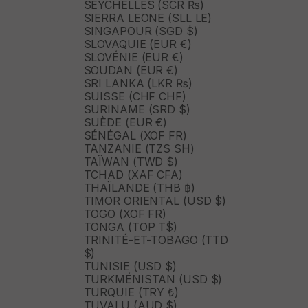
SEYCHELLES (SCR ₨)
SIERRA LEONE (SLL LE)
SINGAPOUR (SGD $)
SLOVAQUIE (EUR €)
SLOVÉNIE (EUR €)
SOUDAN (EUR €)
SRI LANKA (LKR ₨)
SUISSE (CHF CHF)
SURINAME (SRD $)
SUÈDE (EUR €)
SÉNÉGAL (XOF FR)
TANZANIE (TZS SH)
TAÏWAN (TWD $)
TCHAD (XAF CFA)
THAÏLANDE (THB ฿)
TIMOR ORIENTAL (USD $)
TOGO (XOF FR)
TONGA (TOP T$)
TRINITÉ-ET-TOBAGO (TTD
$)
TUNISIE (USD $)
TURKMÉNISTAN (USD $)
TURQUIE (TRY ₺)
TUVALU (AUD $)