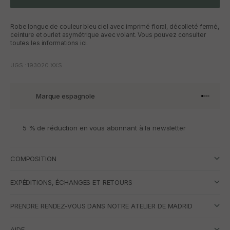
Robe longue de couleur bleu ciel avec imprimé floral, décolleté fermé,
ceinture et ourlet asymétrique avec volant. Vous pouvez consulter
toutes les informations ici.
UGS : 193020.XXS
Marque espagnole
Aller à l'
Aller à l
Aller à l
Aller à 
5 % de réduction en vous abonnant à la newsletter
COMPOSITION
EXPÉDITIONS, ÉCHANGES ET RETOURS
PRENDRE RENDEZ-VOUS DANS NOTRE ATELIER DE MADRID
AIDE