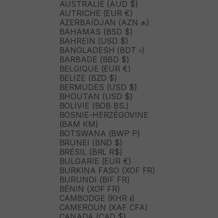
AUSTRALIE (AUD $)
AUTRICHE (EUR €)
AZERBAÏDJAN (AZN ₼)
BAHAMAS (BSD $)
BAHREÏN (USD $)
BANGLADESH (BDT ৳)
BARBADE (BBD $)
BELGIQUE (EUR €)
BELIZE (BZD $)
BERMUDES (USD $)
BHOUTAN (USD $)
BOLIVIE (BOB BS.)
BOSNIE-HERZÉGOVINE
(BAM КМ)
BOTSWANA (BWP P)
BRUNEI (BND $)
BRÉSIL (BRL R$)
BULGARIE (EUR €)
BURKINA FASO (XOF FR)
BURUNDI (BIF FR)
BÉNIN (XOF FR)
CAMBODGE (KHR ៛)
CAMEROUN (XAF CFA)
CANADA (CAD $)