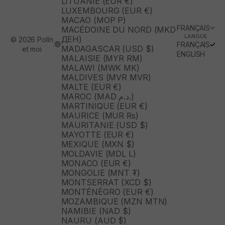
LITUANIE (EUR €)
LUXEMBOURG (EUR €)
MACAO (MOP P)
FRANÇAIS
MACÉDOINE DU NORD (MKD
LANGUE
ДЕН)
© 2026 Polín
FRANÇAIS
MADAGASCAR (USD $)
et moi
ENGLISH
MALAISIE (MYR RM)
MALAWI (MWK MK)
MALDIVES (MVR MVR)
MALTE (EUR €)
MAROC (MAD د.م.)
MARTINIQUE (EUR €)
MAURICE (MUR ₨)
MAURITANIE (USD $)
MAYOTTE (EUR €)
MEXIQUE (MXN $)
MOLDAVIE (MDL L)
MONACO (EUR €)
MONGOLIE (MNT ₮)
MONTSERRAT (XCD $)
MONTÉNÉGRO (EUR €)
MOZAMBIQUE (MZN MTN)
NAMIBIE (NAD $)
NAURU (AUD $)