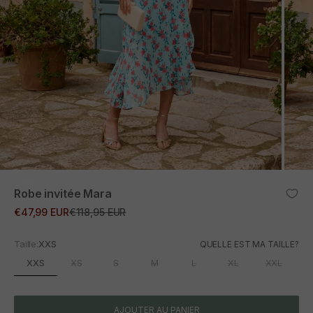
ZOOM
Robe invitée Mara
Prix promotionnel
Prix normal
€47,99 EUR
€118,95 EUR
Taille:
XXS
QUELLE EST MA TAILLE?
XXS
XS
S
M
L
XL
XXL
AJOUTER AU PANIER