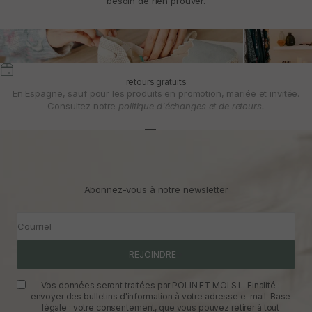
besoin de rien prouver.
retours gratuits
En Espagne, sauf pour les produits en promotion, mariée et invitée.
Consultez notre
politique d'échanges et de retours.
Aller à l'article 1
Aller à l'article 2
Aller à l'article 3
Abonnez-vous à notre newsletter
Courriel
REJOINDRE
Vos données seront traitées par POLIN ET MOI S.L. Finalité :
envoyer des bulletins d'information à votre adresse e-mail. Base
légale : votre consentement, que vous pouvez retirer à tout