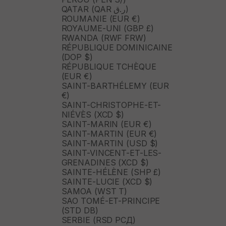
QATAR (QAR ر.ق)
ROUMANIE (EUR €)
ROYAUME-UNI (GBP £)
RWANDA (RWF FRW)
RÉPUBLIQUE DOMINICAINE
(DOP $)
RÉPUBLIQUE TCHÈQUE
(EUR €)
SAINT-BARTHÉLEMY (EUR
€)
SAINT-CHRISTOPHE-ET-
NIÉVÈS (XCD $)
SAINT-MARIN (EUR €)
SAINT-MARTIN (EUR €)
SAINT-MARTIN (USD $)
SAINT-VINCENT-ET-LES-
GRENADINES (XCD $)
SAINTE-HÉLÈNE (SHP £)
SAINTE-LUCIE (XCD $)
SAMOA (WST T)
SAO TOMÉ-ET-PRINCIPE
(STD DB)
SERBIE (RSD РСД)