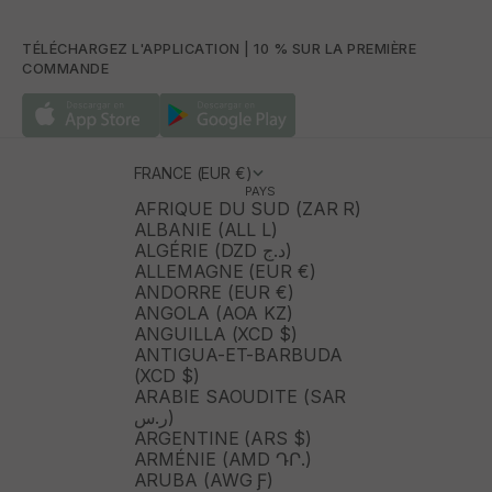
TÉLÉCHARGEZ L'APPLICATION | 10 % SUR LA PREMIÈRE
COMMANDE
FRANCE (EUR €)
PAYS
AFRIQUE DU SUD (ZAR R)
ALBANIE (ALL L)
ALGÉRIE (DZD د.ج)
ALLEMAGNE (EUR €)
ANDORRE (EUR €)
ANGOLA (AOA KZ)
ANGUILLA (XCD $)
ANTIGUA-ET-BARBUDA
(XCD $)
ARABIE SAOUDITE (SAR
ر.س)
ARGENTINE (ARS $)
ARMÉNIE (AMD ԴՐ.)
ARUBA (AWG Ƒ)