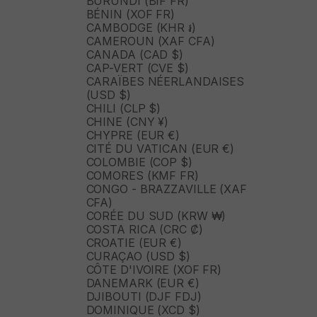
BURUNDI (BIF FR)
BÉNIN (XOF FR)
CAMBODGE (KHR ៛)
CAMEROUN (XAF CFA)
CANADA (CAD $)
CAP-VERT (CVE $)
CARAÏBES NÉERLANDAISES
(USD $)
CHILI (CLP $)
CHINE (CNY ¥)
CHYPRE (EUR €)
CITÉ DU VATICAN (EUR €)
COLOMBIE (COP $)
COMORES (KMF FR)
CONGO - BRAZZAVILLE (XAF
CFA)
CORÉE DU SUD (KRW ₩)
COSTA RICA (CRC ₡)
CROATIE (EUR €)
CURAÇAO (USD $)
CÔTE D'IVOIRE (XOF FR)
DANEMARK (EUR €)
DJIBOUTI (DJF FDJ)
DOMINIQUE (XCD $)