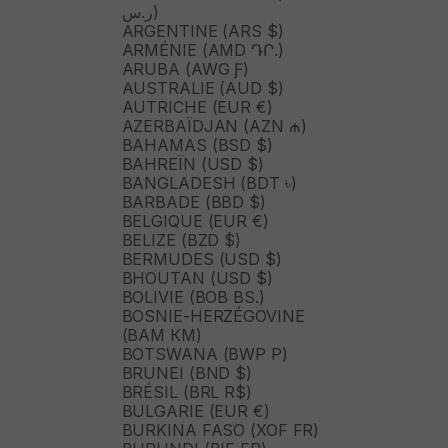
ر.س)
ARGENTINE (ARS $)
ARMÉNIE (AMD ԴՐ.)
ARUBA (AWG Ƒ)
AUSTRALIE (AUD $)
AUTRICHE (EUR €)
AZERBAÏDJAN (AZN ₼)
BAHAMAS (BSD $)
BAHREÏN (USD $)
BANGLADESH (BDT ৳)
BARBADE (BBD $)
BELGIQUE (EUR €)
BELIZE (BZD $)
BERMUDES (USD $)
BHOUTAN (USD $)
BOLIVIE (BOB BS.)
BOSNIE-HERZÉGOVINE
(BAM КМ)
BOTSWANA (BWP P)
BRUNEI (BND $)
BRÉSIL (BRL R$)
BULGARIE (EUR €)
BURKINA FASO (XOF FR)