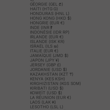
GÉORGIE (GEL ₾)
HAÏTI (HTG G)
HONDURAS (HNL L)
HONG KONG (HKD $)
HONGRIE (EUR €)
INDE (INR ₹)
INDONÉSIE (IDR RP)
IRLANDE (EUR €)
ISLANDE (ISK KR)
ISRAËL (ILS ₪)
ITALIE (EUR €)
JAMAÏQUE (JMD $)
JAPON (JPY ¥)
JERSEY (GBP £)
JORDANIE (USD $)
KAZAKHSTAN (KZT ₸)
KENYA (KES KSH)
KIRGHIZISTAN (KGS SOM)
KIRIBATI (USD $)
KOWEÏT (USD $)
LA RÉUNION (EUR €)
LAOS (LAK ₭)
LESOTHO (LSL L)