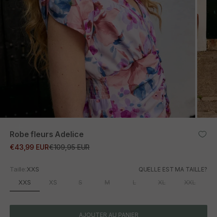
ZOOM
Robe fleurs Adelice
Prix promotionnel
Prix normal
€43,99 EUR
€109,95 EUR
Taille:
XXS
QUELLE EST MA TAILLE?
XXS
XS
S
M
L
XL
XXL
AJOUTER AU PANIER