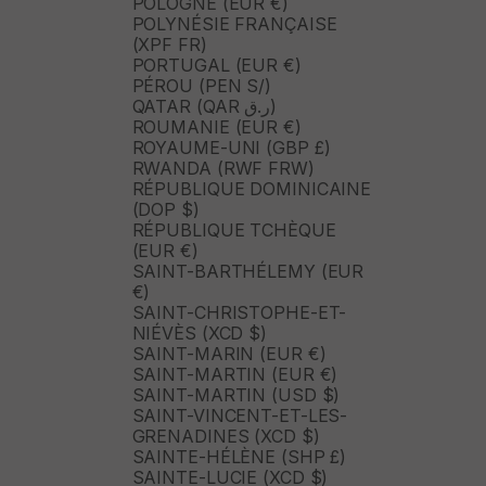
POLOGNE (EUR €)
POLYNÉSIE FRANÇAISE
(XPF FR)
PORTUGAL (EUR €)
PÉROU (PEN S/)
QATAR (QAR ر.ق)
ROUMANIE (EUR €)
ROYAUME-UNI (GBP £)
RWANDA (RWF FRW)
RÉPUBLIQUE DOMINICAINE
(DOP $)
RÉPUBLIQUE TCHÈQUE
(EUR €)
SAINT-BARTHÉLEMY (EUR
€)
SAINT-CHRISTOPHE-ET-
NIÉVÈS (XCD $)
SAINT-MARIN (EUR €)
SAINT-MARTIN (EUR €)
SAINT-MARTIN (USD $)
SAINT-VINCENT-ET-LES-
GRENADINES (XCD $)
SAINTE-HÉLÈNE (SHP £)
SAINTE-LUCIE (XCD $)