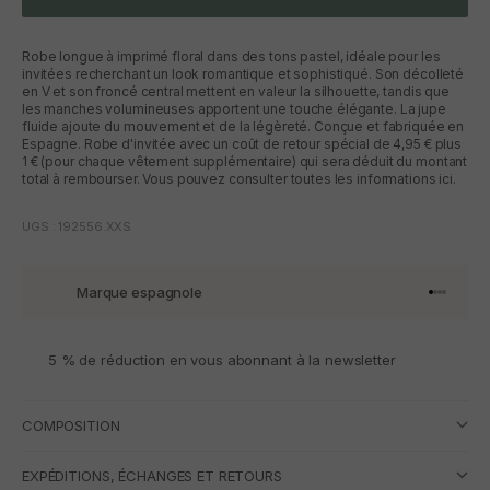
Robe longue à imprimé floral dans des tons pastel, idéale pour les
invitées recherchant un look romantique et sophistiqué. Son décolleté
en V et son froncé central mettent en valeur la silhouette, tandis que
les manches volumineuses apportent une touche élégante. La jupe
fluide ajoute du mouvement et de la légèreté. Conçue et fabriquée en
Espagne. Robe d'invitée avec un coût de retour spécial de 4,95 € plus
1 € (pour chaque vêtement supplémentaire) qui sera déduit du montant
total à rembourser. Vous pouvez consulter toutes les informations ici.
UGS : 192556.XXS
Marque espagnole
Aller à l'
Aller à l
Aller à l
Aller à 
5 % de réduction en vous abonnant à la newsletter
COMPOSITION
EXPÉDITIONS, ÉCHANGES ET RETOURS