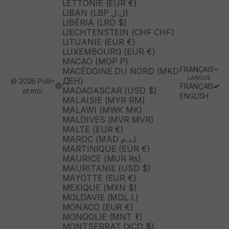
LETTONIE (EUR €)
LIBAN (LBP ل.ل)
LIBÉRIA (LRD $)
LIECHTENSTEIN (CHF CHF)
LITUANIE (EUR €)
LUXEMBOURG (EUR €)
MACAO (MOP P)
FRANÇAIS
MACÉDOINE DU NORD (MKD
LANGUE
ДЕН)
© 2026 Polín
FRANÇAIS
MADAGASCAR (USD $)
et moi
ENGLISH
MALAISIE (MYR RM)
MALAWI (MWK MK)
MALDIVES (MVR MVR)
MALTE (EUR €)
MAROC (MAD د.م.)
MARTINIQUE (EUR €)
MAURICE (MUR ₨)
MAURITANIE (USD $)
MAYOTTE (EUR €)
MEXIQUE (MXN $)
MOLDAVIE (MDL L)
MONACO (EUR €)
MONGOLIE (MNT ₮)
MONTSERRAT (XCD $)