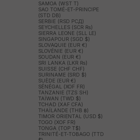
SAMOA (WST T)
SAO TOMÉ-ET-PRINCIPE
(STD DB)
SERBIE (RSD РСД)
SEYCHELLES (SCR ₨)
SIERRA LEONE (SLL LE)
SINGAPOUR (SGD $)
SLOVAQUIE (EUR €)
SLOVÉNIE (EUR €)
SOUDAN (EUR €)
SRI LANKA (LKR ₨)
SUISSE (CHF CHF)
SURINAME (SRD $)
SUÈDE (EUR €)
SÉNÉGAL (XOF FR)
TANZANIE (TZS SH)
TAÏWAN (TWD $)
TCHAD (XAF CFA)
THAÏLANDE (THB ฿)
TIMOR ORIENTAL (USD $)
TOGO (XOF FR)
TONGA (TOP T$)
TRINITÉ-ET-TOBAGO (TTD