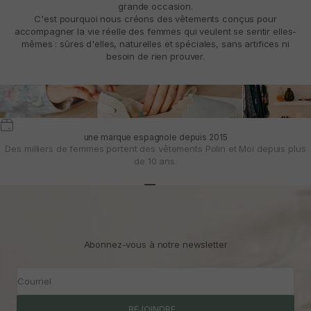
grande occasion.
C'est pourquoi nous créons des vêtements conçus pour
accompagner la vie réelle des femmes qui veulent se sentir elles-
mêmes : sûres d'elles, naturelles et spéciales, sans artifices ni
besoin de rien prouver.
une marque espagnole depuis 2015
Des milliers de femmes portent des vêtements Polin et Moi depuis plus
de 10 ans.
Aller à l'article 1
Aller à l'article 2
Aller à l'article 3
Abonnez-vous à notre newsletter
Courriel
REJOINDRE