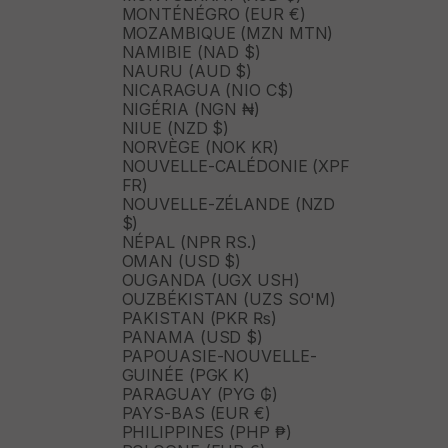
MONTÉNÉGRO (EUR €)
MOZAMBIQUE (MZN MTN)
NAMIBIE (NAD $)
NAURU (AUD $)
NICARAGUA (NIO C$)
NIGÉRIA (NGN ₦)
NIUE (NZD $)
NORVÈGE (NOK KR)
NOUVELLE-CALÉDONIE (XPF
FR)
NOUVELLE-ZÉLANDE (NZD
$)
NÉPAL (NPR RS.)
OMAN (USD $)
OUGANDA (UGX USH)
OUZBÉKISTAN (UZS SO'M)
PAKISTAN (PKR ₨)
PANAMA (USD $)
PAPOUASIE-NOUVELLE-
GUINÉE (PGK K)
PARAGUAY (PYG ₲)
PAYS-BAS (EUR €)
PHILIPPINES (PHP ₱)