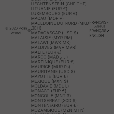
LIECHTENSTEIN (CHF CHF)
LITUANIE (EUR €)
LUXEMBOURG (EUR €)
MACAO (MOP P)
FRANÇAIS
MACÉDOINE DU NORD (MKD
LANGUE
ДЕН)
© 2026 Polín
FRANÇAIS
MADAGASCAR (USD $)
et moi
ENGLISH
MALAISIE (MYR RM)
MALAWI (MWK MK)
MALDIVES (MVR MVR)
MALTE (EUR €)
MAROC (MAD د.م.)
MARTINIQUE (EUR €)
MAURICE (MUR ₨)
MAURITANIE (USD $)
MAYOTTE (EUR €)
MEXIQUE (MXN $)
MOLDAVIE (MDL L)
MONACO (EUR €)
MONGOLIE (MNT ₮)
MONTSERRAT (XCD $)
MONTÉNÉGRO (EUR €)
MOZAMBIQUE (MZN MTN)