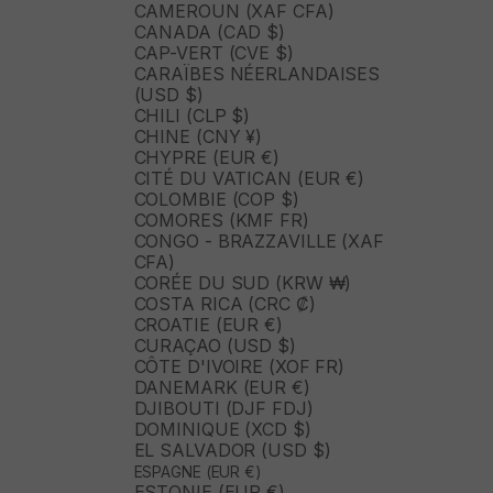
CAMEROUN (XAF CFA)
CANADA (CAD $)
CAP-VERT (CVE $)
CARAÏBES NÉERLANDAISES
(USD $)
CHILI (CLP $)
CHINE (CNY ¥)
CHYPRE (EUR €)
CITÉ DU VATICAN (EUR €)
COLOMBIE (COP $)
COMORES (KMF FR)
CONGO - BRAZZAVILLE (XAF
CFA)
CORÉE DU SUD (KRW ₩)
COSTA RICA (CRC ₡)
CROATIE (EUR €)
CURAÇAO (USD $)
CÔTE D'IVOIRE (XOF FR)
DANEMARK (EUR €)
DJIBOUTI (DJF FDJ)
DOMINIQUE (XCD $)
EL SALVADOR (USD $)
ESPAGNE (EUR €)
ESTONIE (EUR €)