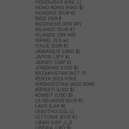
HONDURAS (HNL L)
HONG KONG (HKD $)
HONGRIE (EUR €)
INDE (INR ₹)
INDONÉSIE (IDR RP)
IRLANDE (EUR €)
ISLANDE (ISK KR)
ISRAËL (ILS ₪)
ITALIE (EUR €)
JAMAÏQUE (JMD $)
JAPON (JPY ¥)
JERSEY (GBP £)
JORDANIE (USD $)
KAZAKHSTAN (KZT ₸)
KENYA (KES KSH)
KIRGHIZISTAN (KGS SOM)
KIRIBATI (USD $)
KOWEÏT (USD $)
LA RÉUNION (EUR €)
LAOS (LAK ₭)
LESOTHO (LSL L)
LETTONIE (EUR €)
LIBAN (LBP ل.ل)
LIBÉRIA (LRD $)