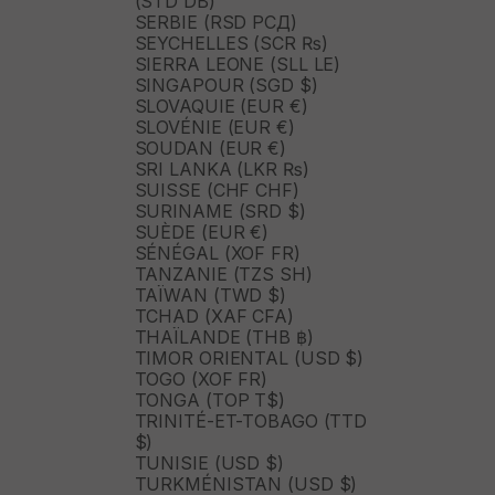
(STD DB)
SERBIE (RSD РСД)
SEYCHELLES (SCR ₨)
SIERRA LEONE (SLL LE)
SINGAPOUR (SGD $)
SLOVAQUIE (EUR €)
SLOVÉNIE (EUR €)
SOUDAN (EUR €)
SRI LANKA (LKR ₨)
SUISSE (CHF CHF)
SURINAME (SRD $)
SUÈDE (EUR €)
SÉNÉGAL (XOF FR)
TANZANIE (TZS SH)
TAÏWAN (TWD $)
TCHAD (XAF CFA)
THAÏLANDE (THB ฿)
TIMOR ORIENTAL (USD $)
TOGO (XOF FR)
TONGA (TOP T$)
TRINITÉ-ET-TOBAGO (TTD
$)
TUNISIE (USD $)
TURKMÉNISTAN (USD $)