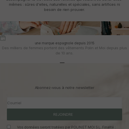
mêmes : sûres d'elles, naturelles et spéciales, sans artifices ni
besoin de rien prouver.
une marque espagnole depuis 2015
Des milliers de femmes portent des vêtements Polin et Moi depuis plus
de 10 ans.
Aller à l'article 1
Aller à l'article 2
Aller à l'article 3
Abonnez-vous à notre newsletter
Courriel
REJOINDRE
Vos données seront traitées par POLIN ET MOI S.L. Finalité :