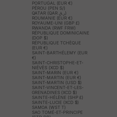
PORTUGAL (EUR €)
PÉROU (PEN S/)
QATAR (QAR ر.ق)
ROUMANIE (EUR €)
ROYAUME-UNI (GBP £)
RWANDA (RWF FRW)
RÉPUBLIQUE DOMINICAINE
(DOP $)
RÉPUBLIQUE TCHÈQUE
(EUR €)
SAINT-BARTHÉLEMY (EUR
€)
SAINT-CHRISTOPHE-ET-
NIÉVÈS (XCD $)
SAINT-MARIN (EUR €)
SAINT-MARTIN (EUR €)
SAINT-MARTIN (USD $)
SAINT-VINCENT-ET-LES-
GRENADINES (XCD $)
SAINTE-HÉLÈNE (SHP £)
SAINTE-LUCIE (XCD $)
SAMOA (WST T)
SAO TOMÉ-ET-PRINCIPE