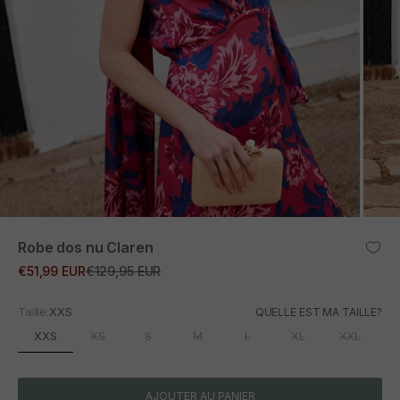
ZOOM
Robe dos nu Claren
Prix promotionnel
Prix normal
€51,99 EUR
€129,95 EUR
Taille:
XXS
QUELLE EST MA TAILLE?
XXS
XS
S
M
L
XL
XXL
AJOUTER AU PANIER