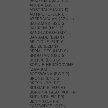
ARMÉNIE (AMD ԴՐ.)
ARUBA (AWG Ƒ)
AUSTRALIE (AUD $)
AUTRICHE (EUR €)
AZERBAÏDJAN (AZN ₼)
BAHAMAS (BSD $)
BAHREÏN (USD $)
BANGLADESH (BDT ৳)
BARBADE (BBD $)
BELGIQUE (EUR €)
BELIZE (BZD $)
BERMUDES (USD $)
BHOUTAN (USD $)
BOLIVIE (BOB BS.)
BOSNIE-HERZÉGOVINE
(BAM КМ)
BOTSWANA (BWP P)
BRUNEI (BND $)
BRÉSIL (BRL R$)
BULGARIE (EUR €)
BURKINA FASO (XOF FR)
BURUNDI (BIF FR)
BÉNIN (XOF FR)
CAMBODGE (KHR ៛)