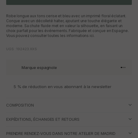
Robe longue aux tons cerise et bleu avec un imprimé floral éclatant.
Conçue avec un décolleté halter, ajoutant une touche élégante et
moderne. Sa chute fluide met en valeur la silhouette, en faisant un
choix parfait pour les événements. Fabriquée et conçue en Espagne.
Vous pouvez consulter toutes les informations ici.
UGS : 192423.XXS
Marque espagnole
Aller à l'
Aller à l
Aller à l
Aller à 
5 % de réduction en vous abonnant à la newsletter
COMPOSITION
EXPÉDITIONS, ÉCHANGES ET RETOURS
PRENDRE RENDEZ-VOUS DANS NOTRE ATELIER DE MADRID