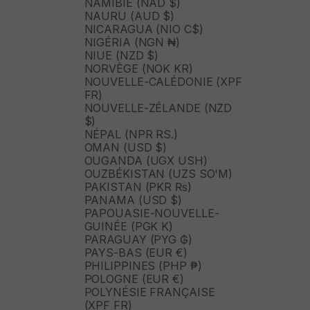
NAMIBIE (NAD $)
NAURU (AUD $)
NICARAGUA (NIO C$)
NIGÉRIA (NGN ₦)
NIUE (NZD $)
NORVÈGE (NOK KR)
NOUVELLE-CALÉDONIE (XPF
FR)
NOUVELLE-ZÉLANDE (NZD
$)
NÉPAL (NPR RS.)
OMAN (USD $)
OUGANDA (UGX USH)
OUZBÉKISTAN (UZS SO'M)
PAKISTAN (PKR ₨)
PANAMA (USD $)
PAPOUASIE-NOUVELLE-
GUINÉE (PGK K)
PARAGUAY (PYG ₲)
PAYS-BAS (EUR €)
PHILIPPINES (PHP ₱)
POLOGNE (EUR €)
POLYNÉSIE FRANÇAISE
(XPF FR)