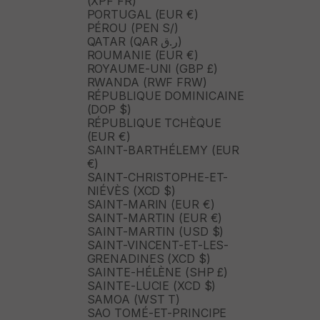
(XPF FR)
PORTUGAL (EUR €)
PÉROU (PEN S/)
QATAR (QAR ر.ق)
ROUMANIE (EUR €)
ROYAUME-UNI (GBP £)
RWANDA (RWF FRW)
RÉPUBLIQUE DOMINICAINE
(DOP $)
RÉPUBLIQUE TCHÈQUE
(EUR €)
SAINT-BARTHÉLEMY (EUR
€)
SAINT-CHRISTOPHE-ET-
NIÉVÈS (XCD $)
SAINT-MARIN (EUR €)
SAINT-MARTIN (EUR €)
SAINT-MARTIN (USD $)
SAINT-VINCENT-ET-LES-
GRENADINES (XCD $)
SAINTE-HÉLÈNE (SHP £)
SAINTE-LUCIE (XCD $)
SAMOA (WST T)
SAO TOMÉ-ET-PRINCIPE