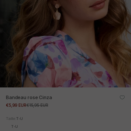
ZOOM
Bandeau rose Cinza
Prix promotionnel
Prix normal
€5,99 EUR
€15,95 EUR
Taille:
T-U
T-U