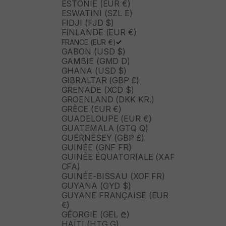
ESTONIE (EUR €)
ESWATINI (SZL E)
FIDJI (FJD $)
FINLANDE (EUR €)
FRANCE (EUR €)
GABON (USD $)
GAMBIE (GMD D)
GHANA (USD $)
GIBRALTAR (GBP £)
GRENADE (XCD $)
GROENLAND (DKK KR.)
GRÈCE (EUR €)
GUADELOUPE (EUR €)
GUATEMALA (GTQ Q)
GUERNESEY (GBP £)
GUINÉE (GNF FR)
GUINÉE ÉQUATORIALE (XAF
CFA)
GUINÉE-BISSAU (XOF FR)
GUYANA (GYD $)
GUYANE FRANÇAISE (EUR
€)
GÉORGIE (GEL ₾)
HAÏTI (HTG G)