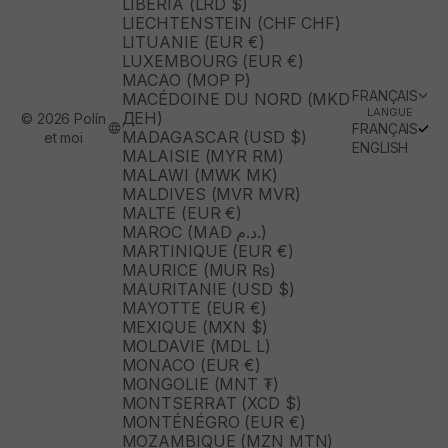
LIBÉRIA (LRD $)
LIECHTENSTEIN (CHF CHF)
LITUANIE (EUR €)
LUXEMBOURG (EUR €)
MACAO (MOP P)
FRANÇAIS
MACÉDOINE DU NORD (MKD
LANGUE
ДЕН)
© 2026 Polín
FRANÇAIS
MADAGASCAR (USD $)
et moi
ENGLISH
MALAISIE (MYR RM)
MALAWI (MWK MK)
MALDIVES (MVR MVR)
MALTE (EUR €)
MAROC (MAD د.م.)
MARTINIQUE (EUR €)
MAURICE (MUR ₨)
MAURITANIE (USD $)
MAYOTTE (EUR €)
MEXIQUE (MXN $)
MOLDAVIE (MDL L)
MONACO (EUR €)
MONGOLIE (MNT ₮)
MONTSERRAT (XCD $)
MONTÉNÉGRO (EUR €)
MOZAMBIQUE (MZN MTN)