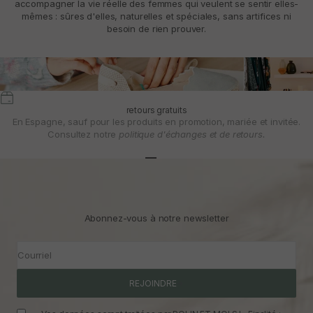
accompagner la vie réelle des femmes qui veulent se sentir elles-
mêmes : sûres d'elles, naturelles et spéciales, sans artifices ni
besoin de rien prouver.
retours gratuits
En Espagne, sauf pour les produits en promotion, mariée et invitée.
Consultez notre
politique d'échanges et de retours.
Aller à l'article 1
Aller à l'article 2
Aller à l'article 3
Abonnez-vous à notre newsletter
Courriel
REJOINDRE