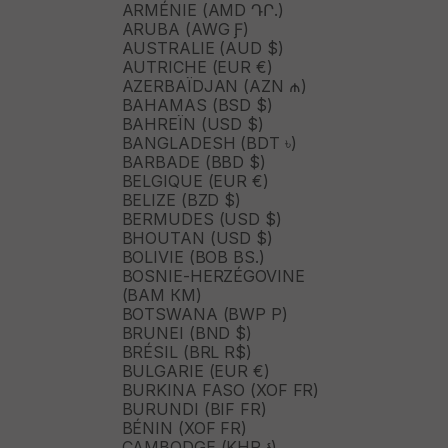
ARMÉNIE (AMD ԴՐ.)
ARUBA (AWG Ƒ)
AUSTRALIE (AUD $)
AUTRICHE (EUR €)
AZERBAÏDJAN (AZN ₼)
BAHAMAS (BSD $)
BAHREÏN (USD $)
BANGLADESH (BDT ৳)
BARBADE (BBD $)
BELGIQUE (EUR €)
BELIZE (BZD $)
BERMUDES (USD $)
BHOUTAN (USD $)
BOLIVIE (BOB BS.)
BOSNIE-HERZÉGOVINE
(BAM КМ)
BOTSWANA (BWP P)
BRUNEI (BND $)
BRÉSIL (BRL R$)
BULGARIE (EUR €)
BURKINA FASO (XOF FR)
BURUNDI (BIF FR)
BÉNIN (XOF FR)
CAMBODGE (KHR ៛)