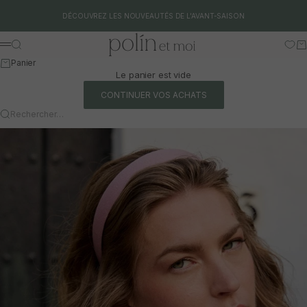
Aller au contenu
DÉCOUVREZ LES NOUVEAUTÉS DE L'AVANT-SAISON
Polín et moi
Rechercher
Pa
Menu
Panier
Le panier est vide
CONTINUER VOS ACHATS
Rechercher…