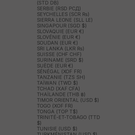
(STD DB)
SERBIE (RSD РСД)
SEYCHELLES (SCR ₨)
SIERRA LEONE (SLL LE)
SINGAPOUR (SGD $)
SLOVAQUIE (EUR €)
SLOVÉNIE (EUR €)
SOUDAN (EUR €)
SRI LANKA (LKR ₨)
SUISSE (CHF CHF)
SURINAME (SRD $)
SUÈDE (EUR €)
SÉNÉGAL (XOF FR)
TANZANIE (TZS SH)
TAÏWAN (TWD $)
TCHAD (XAF CFA)
THAÏLANDE (THB ฿)
TIMOR ORIENTAL (USD $)
TOGO (XOF FR)
TONGA (TOP T$)
TRINITÉ-ET-TOBAGO (TTD
$)
TUNISIE (USD $)
TURKMÉNISTAN (USD $)