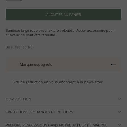
AJOUTER AU PANIER
Bandeau large rose avec texture veloutée. Aucun accessoire pour
cheveux ne peut être retourné.
UGS : 195453.T-U
Marque espagnole
Aller à l'
Aller à l
Aller à l
Aller à 
5 % de réduction en vous abonnant à la newsletter
COMPOSITION
EXPÉDITIONS, ÉCHANGES ET RETOURS
PRENDRE RENDEZ-VOUS DANS NOTRE ATELIER DE MADRID