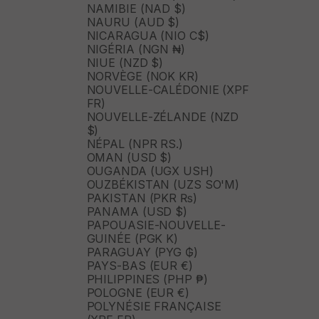
NAMIBIE (NAD $)
NAURU (AUD $)
NICARAGUA (NIO C$)
NIGÉRIA (NGN ₦)
NIUE (NZD $)
NORVÈGE (NOK KR)
NOUVELLE-CALÉDONIE (XPF
FR)
NOUVELLE-ZÉLANDE (NZD
$)
NÉPAL (NPR RS.)
OMAN (USD $)
OUGANDA (UGX USH)
OUZBÉKISTAN (UZS SO'M)
PAKISTAN (PKR ₨)
PANAMA (USD $)
PAPOUASIE-NOUVELLE-
GUINÉE (PGK K)
PARAGUAY (PYG ₲)
PAYS-BAS (EUR €)
PHILIPPINES (PHP ₱)
POLOGNE (EUR €)
POLYNÉSIE FRANÇAISE