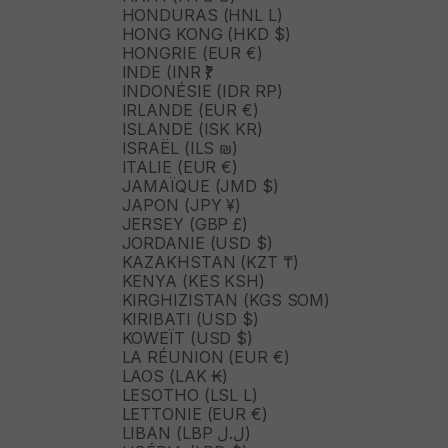
HONDURAS (HNL L)
HONG KONG (HKD $)
HONGRIE (EUR €)
INDE (INR ₹)
INDONÉSIE (IDR RP)
IRLANDE (EUR €)
ISLANDE (ISK KR)
ISRAËL (ILS ₪)
ITALIE (EUR €)
JAMAÏQUE (JMD $)
JAPON (JPY ¥)
JERSEY (GBP £)
JORDANIE (USD $)
KAZAKHSTAN (KZT ₸)
KENYA (KES KSH)
KIRGHIZISTAN (KGS SOM)
KIRIBATI (USD $)
KOWEÏT (USD $)
LA RÉUNION (EUR €)
LAOS (LAK ₭)
LESOTHO (LSL L)
LETTONIE (EUR €)
LIBAN (LBP ل.ل)