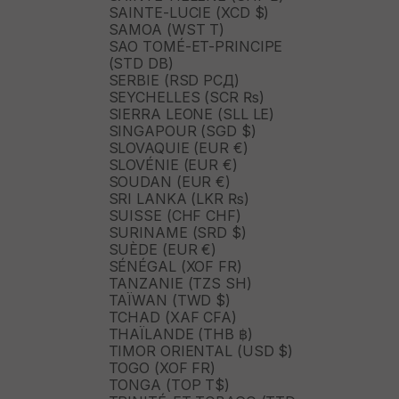
SAINTE-LUCIE (XCD $)
SAMOA (WST T)
SAO TOMÉ-ET-PRINCIPE
(STD DB)
SERBIE (RSD РСД)
SEYCHELLES (SCR ₨)
SIERRA LEONE (SLL LE)
SINGAPOUR (SGD $)
SLOVAQUIE (EUR €)
SLOVÉNIE (EUR €)
SOUDAN (EUR €)
SRI LANKA (LKR ₨)
SUISSE (CHF CHF)
SURINAME (SRD $)
SUÈDE (EUR €)
SÉNÉGAL (XOF FR)
TANZANIE (TZS SH)
TAÏWAN (TWD $)
TCHAD (XAF CFA)
THAÏLANDE (THB ฿)
TIMOR ORIENTAL (USD $)
TOGO (XOF FR)
TONGA (TOP T$)