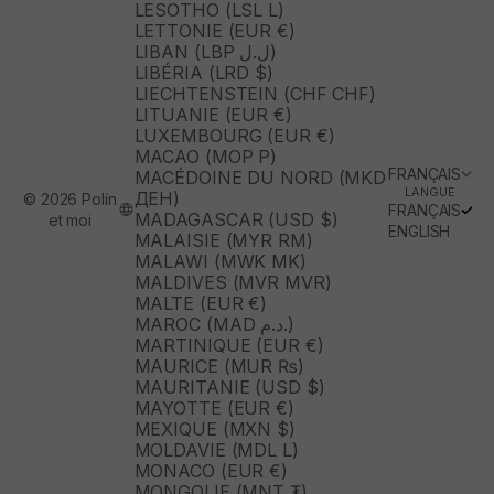
LESOTHO (LSL L)
LETTONIE (EUR €)
LIBAN (LBP ل.ل)
LIBÉRIA (LRD $)
LIECHTENSTEIN (CHF CHF)
LITUANIE (EUR €)
LUXEMBOURG (EUR €)
MACAO (MOP P)
FRANÇAIS
MACÉDOINE DU NORD (MKD
LANGUE
ДЕН)
© 2026 Polín
FRANÇAIS
MADAGASCAR (USD $)
et moi
ENGLISH
MALAISIE (MYR RM)
MALAWI (MWK MK)
MALDIVES (MVR MVR)
MALTE (EUR €)
MAROC (MAD د.م.)
MARTINIQUE (EUR €)
MAURICE (MUR ₨)
MAURITANIE (USD $)
MAYOTTE (EUR €)
MEXIQUE (MXN $)
MOLDAVIE (MDL L)
MONACO (EUR €)
MONGOLIE (MNT ₮)