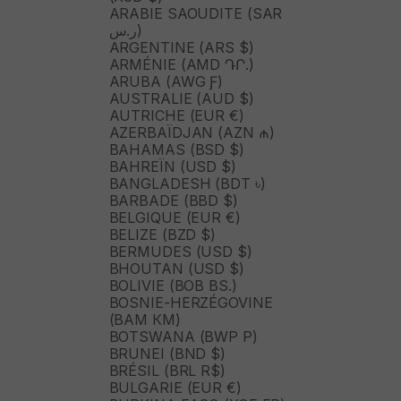
ARABIE SAOUDITE (SAR
ر.س)
ARGENTINE (ARS $)
ARMÉNIE (AMD ԴՐ.)
ARUBA (AWG Ƒ)
AUSTRALIE (AUD $)
AUTRICHE (EUR €)
AZERBAÏDJAN (AZN ₼)
BAHAMAS (BSD $)
BAHREÏN (USD $)
BANGLADESH (BDT ৳)
BARBADE (BBD $)
BELGIQUE (EUR €)
BELIZE (BZD $)
BERMUDES (USD $)
BHOUTAN (USD $)
BOLIVIE (BOB BS.)
BOSNIE-HERZÉGOVINE
(BAM КМ)
BOTSWANA (BWP P)
BRUNEI (BND $)
BRÉSIL (BRL R$)
BULGARIE (EUR €)