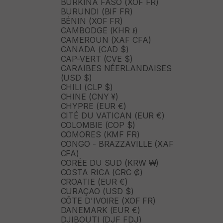
BURKINA FASO (XOF FR)
BURUNDI (BIF FR)
BÉNIN (XOF FR)
CAMBODGE (KHR ៛)
CAMEROUN (XAF CFA)
CANADA (CAD $)
CAP-VERT (CVE $)
CARAÏBES NÉERLANDAISES
(USD $)
CHILI (CLP $)
CHINE (CNY ¥)
CHYPRE (EUR €)
CITÉ DU VATICAN (EUR €)
COLOMBIE (COP $)
COMORES (KMF FR)
CONGO - BRAZZAVILLE (XAF
CFA)
CORÉE DU SUD (KRW ₩)
COSTA RICA (CRC ₡)
CROATIE (EUR €)
CURAÇAO (USD $)
CÔTE D'IVOIRE (XOF FR)
DANEMARK (EUR €)
DJIBOUTI (DJF FDJ)