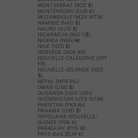
MONTSERRAT (XCD $)
MONTÉNÉGRO (EUR €)
MOZAMBIQUE (MZN MTN)
NAMIBIE (NAD $)
NAURU (AUD $)
NICARAGUA (NIO C$)
NIGÉRIA (NGN ₦)
NIUE (NZD $)
NORVÈGE (NOK KR)
NOUVELLE-CALÉDONIE (XPF
FR)
NOUVELLE-ZÉLANDE (NZD
$)
NÉPAL (NPR RS.)
OMAN (USD $)
OUGANDA (UGX USH)
OUZBÉKISTAN (UZS SO'M)
PAKISTAN (PKR ₨)
PANAMA (USD $)
PAPOUASIE-NOUVELLE-
GUINÉE (PGK K)
PARAGUAY (PYG ₲)
PAYS-BAS (EUR €)