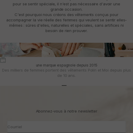
pour se sentir spéciale, il n'est pas nécessaire d'avoir une
grande occasion.
C'est pourquoi nous créons des vêtements conçus pour
accompagner la vie réelle des femmes qui veulent se sentir elles-
mêmes : sûres d'elles, naturelles et spéciales, sans artifices ni
besoin de rien prouver.
une marque espagnole depuis 2015
Des milliers de femmes portent des vêtements Polin et Moi depuis plus
de 10 ans.
Aller à l'article 1
Aller à l'article 2
Aller à l'article 3
Abonnez-vous à notre newsletter
Courriel