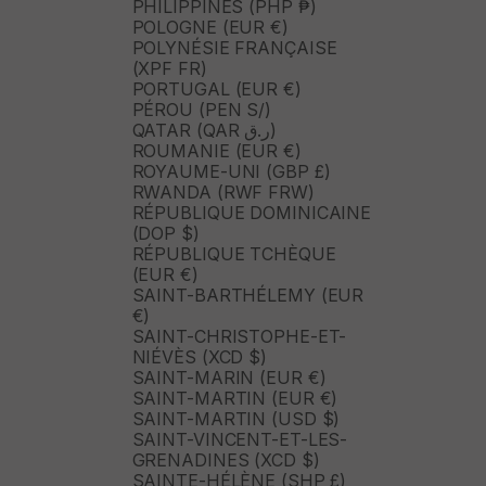
PHILIPPINES (PHP ₱)
POLOGNE (EUR €)
POLYNÉSIE FRANÇAISE
(XPF FR)
PORTUGAL (EUR €)
PÉROU (PEN S/)
QATAR (QAR ر.ق)
ROUMANIE (EUR €)
ROYAUME-UNI (GBP £)
RWANDA (RWF FRW)
RÉPUBLIQUE DOMINICAINE
(DOP $)
RÉPUBLIQUE TCHÈQUE
(EUR €)
SAINT-BARTHÉLEMY (EUR
€)
SAINT-CHRISTOPHE-ET-
NIÉVÈS (XCD $)
SAINT-MARIN (EUR €)
SAINT-MARTIN (EUR €)
SAINT-MARTIN (USD $)
SAINT-VINCENT-ET-LES-
GRENADINES (XCD $)
SAINTE-HÉLÈNE (SHP £)