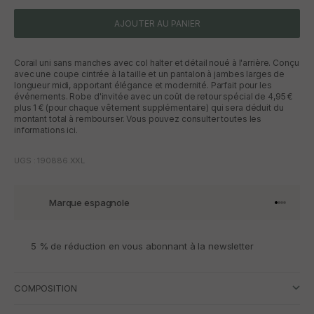
AJOUTER AU PANIER
Corail uni sans manches avec col halter et détail noué à l'arrière. Conçu
avec une coupe cintrée à la taille et un pantalon à jambes larges de
longueur midi, apportant élégance et modernité. Parfait pour les
événements. Robe d'invitée avec un coût de retour spécial de 4,95 €
plus 1 € (pour chaque vêtement supplémentaire) qui sera déduit du
montant total à rembourser. Vous pouvez consulter toutes les
informations ici.
UGS : 190886.XXL
Marque espagnole
Aller à l'
Aller à l
Aller à l
Aller à 
5 % de réduction en vous abonnant à la newsletter
COMPOSITION