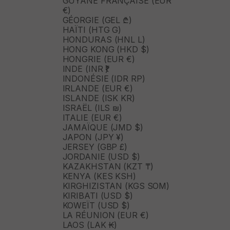
GUYANE FRANÇAISE (EUR
€)
GÉORGIE (GEL ₾)
HAÏTI (HTG G)
HONDURAS (HNL L)
HONG KONG (HKD $)
HONGRIE (EUR €)
INDE (INR ₹)
INDONÉSIE (IDR RP)
IRLANDE (EUR €)
ISLANDE (ISK KR)
ISRAËL (ILS ₪)
ITALIE (EUR €)
JAMAÏQUE (JMD $)
JAPON (JPY ¥)
JERSEY (GBP £)
JORDANIE (USD $)
KAZAKHSTAN (KZT ₸)
KENYA (KES KSH)
KIRGHIZISTAN (KGS SOM)
KIRIBATI (USD $)
KOWEÏT (USD $)
LA RÉUNION (EUR €)
LAOS (LAK ₭)