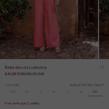
ZOOM
Robe dos nu Ludovica
Prix promotionnel
Prix normal
€41,99 EUR
€105,95 EUR
Taille:
XXL
QUELLE EST MA TAILLE?
XXL
XXS
XS
S
M
L
XL
Il ne reste que 2 unités