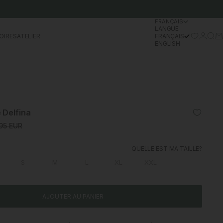
FRANÇAIS
LANGUE
Se conn
Rech
Pa
OIRES
ATELIER
FRANÇAIS
ENGLISH
 Delfina
l
normal
95 EUR
QUELLE EST MA TAILLE?
S
M
L
XL
XXL
AJOUTER AU PANIER