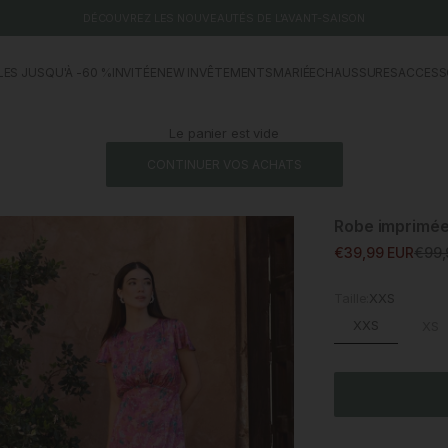
DÉCOUVREZ LES NOUVEAUTÉS DE L'AVANT-SAISON
LES JUSQU'À -60 %
INVITÉE
NEW IN
VÊTEMENTS
MARIÉE
CHAUSSURES
ACCESS
Le panier est vide
CONTINUER VOS ACHATS
Robe imprimée
Prix promotionne
Prix 
€39,99 EUR
€99,
Taille:
XXS
XXS
XS