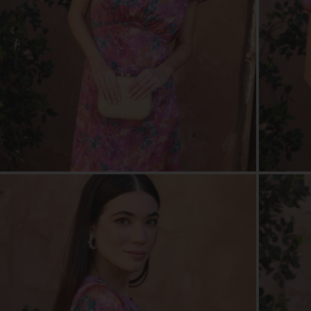
ZOOM
ZOO