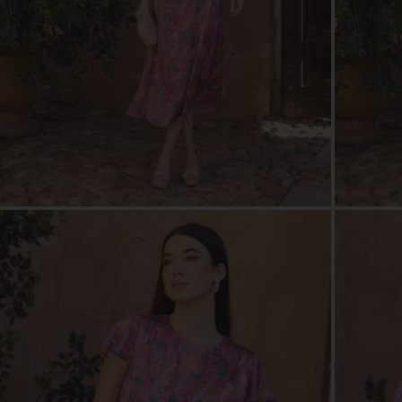
ZOOM
ZOO