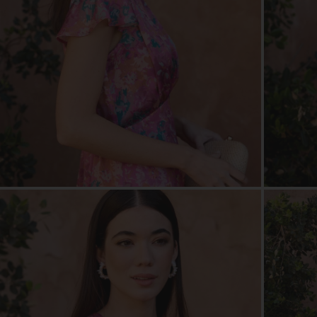
ZOOM
ZOO