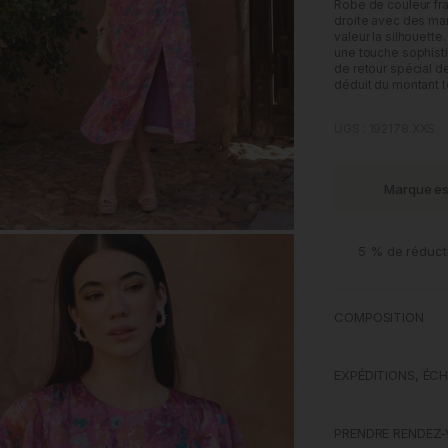
Robe de couleur fra
droite avec des man
valeur la silhouett
une touche sophist
de retour spécial d
déduit du montant t
UGS : 192178.XXS
Marque e
M
5 % de réduct
COMPOSITION
EXPÉDITIONS, ÉC
PRENDRE RENDEZ-