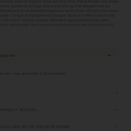
mboise avec un imprimé floral aux tons doux. Elle présente une coupe
ches courtes et un léger drapé à la taille qui met élégamment en
e. Idéale pour les événements spéciaux ou les looks décontractés avec
iquée. Conçue et fabriquée en Espagne. Robe d'invitée avec un coût
e 4,95 € plus 1 € (pour chaque vêtement supplémentaire) qui sera
otal à rembourser. Vous pouvez consulter toutes les informations ici.
spagnole
Aller à l'artic
Aller à l'art
Aller à l'art
Aller à l'ar
ion en vous abonnant à la newsletter
HANGES ET RETOURS
VOUS DANS NOTRE ATELIER DE MADRID