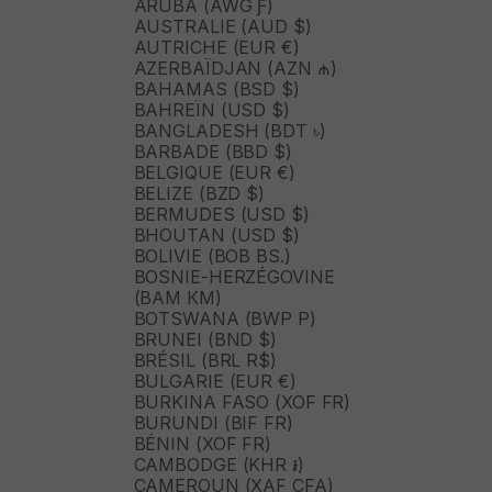
ARUBA (AWG Ƒ)
AUSTRALIE (AUD $)
AUTRICHE (EUR €)
AZERBAÏDJAN (AZN ₼)
BAHAMAS (BSD $)
BAHREÏN (USD $)
BANGLADESH (BDT ৳)
BARBADE (BBD $)
BELGIQUE (EUR €)
BELIZE (BZD $)
BERMUDES (USD $)
BHOUTAN (USD $)
BOLIVIE (BOB BS.)
BOSNIE-HERZÉGOVINE
(BAM КМ)
BOTSWANA (BWP P)
BRUNEI (BND $)
BRÉSIL (BRL R$)
BULGARIE (EUR €)
BURKINA FASO (XOF FR)
BURUNDI (BIF FR)
BÉNIN (XOF FR)
CAMBODGE (KHR ៛)
CAMEROUN (XAF CFA)