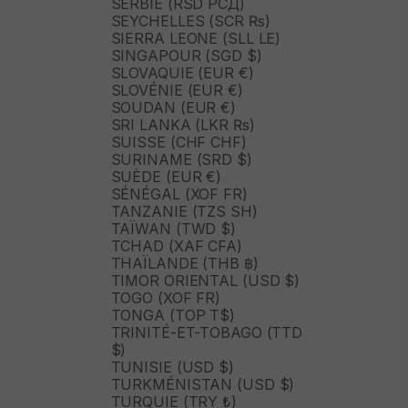
SERBIE (RSD РСД)
SEYCHELLES (SCR ₨)
SIERRA LEONE (SLL LE)
SINGAPOUR (SGD $)
SLOVAQUIE (EUR €)
SLOVÉNIE (EUR €)
SOUDAN (EUR €)
SRI LANKA (LKR ₨)
SUISSE (CHF CHF)
SURINAME (SRD $)
SUÈDE (EUR €)
SÉNÉGAL (XOF FR)
TANZANIE (TZS SH)
TAÏWAN (TWD $)
TCHAD (XAF CFA)
THAÏLANDE (THB ฿)
TIMOR ORIENTAL (USD $)
TOGO (XOF FR)
TONGA (TOP T$)
TRINITÉ-ET-TOBAGO (TTD
$)
TUNISIE (USD $)
TURKMÉNISTAN (USD $)
TURQUIE (TRY ₺)