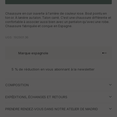
Chaussure en cuir ouverte à l'arrière de couleur rose. Bout pointu en
ton or. À lanière au talon. Talon carré. C'est une chaussure différente et
confortable à associer aussi bien avec un pantalon qu'avec une robe.
Chaussure fabriquée et conçue en Espagne.
UGS : 192901.36
Marque espagnole
Aller à l'
Aller à l
Aller à l
Aller à 
5 % de réduction en vous abonnant à la newsletter
COMPOSITION
EXPÉDITIONS, ÉCHANGES ET RETOURS
PRENDRE RENDEZ-VOUS DANS NOTRE ATELIER DE MADRID