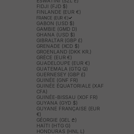
ESWATINI (SZL E)
FIDJI (FJD $)
FINLANDE (EUR €)
FRANCE (EUR €)
GABON (USD $)
GAMBIE (GMD D)
GHANA (USD $)
GIBRALTAR (GBP £)
GRENADE (XCD $)
GROENLAND (DKK KR.)
GRÈCE (EUR €)
GUADELOUPE (EUR €)
GUATEMALA (GTQ Q)
GUERNESEY (GBP £)
GUINÉE (GNF FR)
GUINÉE ÉQUATORIALE (XAF
CFA)
GUINÉE-BISSAU (XOF FR)
GUYANA (GYD $)
GUYANE FRANÇAISE (EUR
€)
GÉORGIE (GEL ₾)
HAÏTI (HTG G)
HONDURAS (HNL L)