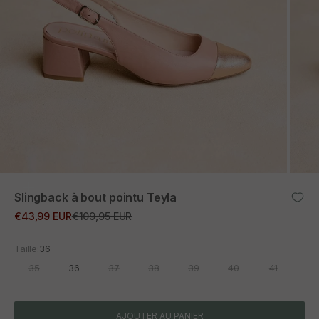
ZOOM
Slingback à bout pointu Teyla
Prix promotionnel
Prix normal
€43,99 EUR
€109,95 EUR
Taille:
36
36
35
37
38
39
40
41
AJOUTER AU PANIER