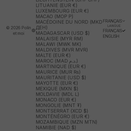
LITUANIE (EUR €)
LUXEMBOURG (EUR €)
MACAO (MOP P)
FRANÇAIS
MACÉDOINE DU NORD (MKD
LANGUE
ДЕН)
© 2026 Polín
FRANÇAIS
MADAGASCAR (USD $)
et moi
ENGLISH
MALAISIE (MYR RM)
MALAWI (MWK MK)
MALDIVES (MVR MVR)
MALTE (EUR €)
MAROC (MAD د.م.)
MARTINIQUE (EUR €)
MAURICE (MUR ₨)
MAURITANIE (USD $)
MAYOTTE (EUR €)
MEXIQUE (MXN $)
MOLDAVIE (MDL L)
MONACO (EUR €)
MONGOLIE (MNT ₮)
MONTSERRAT (XCD $)
MONTÉNÉGRO (EUR €)
MOZAMBIQUE (MZN MTN)
NAMIBIE (NAD $)