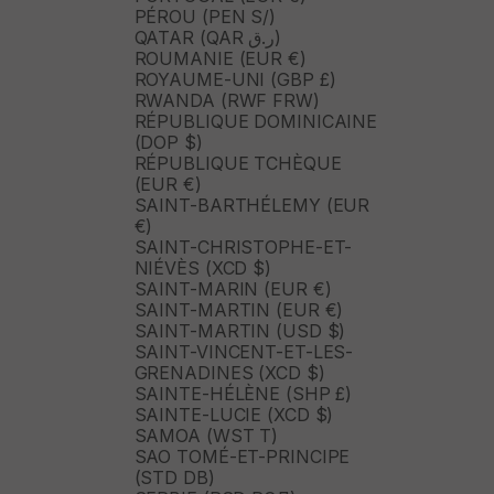
PÉROU (PEN S/)
QATAR (QAR ر.ق)
ROUMANIE (EUR €)
ROYAUME-UNI (GBP £)
RWANDA (RWF FRW)
RÉPUBLIQUE DOMINICAINE
(DOP $)
RÉPUBLIQUE TCHÈQUE
(EUR €)
SAINT-BARTHÉLEMY (EUR
€)
SAINT-CHRISTOPHE-ET-
NIÉVÈS (XCD $)
SAINT-MARIN (EUR €)
SAINT-MARTIN (EUR €)
SAINT-MARTIN (USD $)
SAINT-VINCENT-ET-LES-
GRENADINES (XCD $)
SAINTE-HÉLÈNE (SHP £)
SAINTE-LUCIE (XCD $)
SAMOA (WST T)
SAO TOMÉ-ET-PRINCIPE
(STD DB)