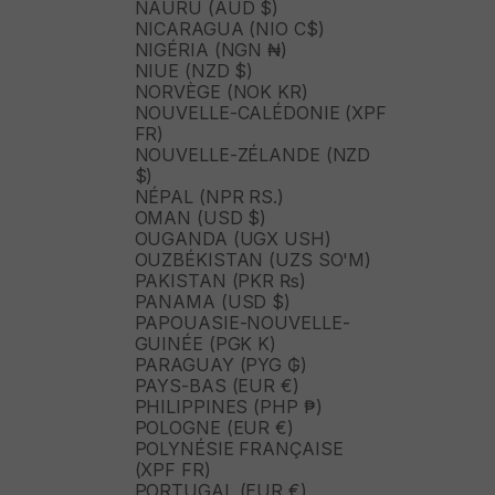
NAURU (AUD $)
NICARAGUA (NIO C$)
NIGÉRIA (NGN ₦)
NIUE (NZD $)
NORVÈGE (NOK KR)
NOUVELLE-CALÉDONIE (XPF
FR)
NOUVELLE-ZÉLANDE (NZD
$)
NÉPAL (NPR RS.)
OMAN (USD $)
OUGANDA (UGX USH)
OUZBÉKISTAN (UZS SO'M)
PAKISTAN (PKR ₨)
PANAMA (USD $)
PAPOUASIE-NOUVELLE-
GUINÉE (PGK K)
PARAGUAY (PYG ₲)
PAYS-BAS (EUR €)
PHILIPPINES (PHP ₱)
POLOGNE (EUR €)
POLYNÉSIE FRANÇAISE
(XPF FR)
PORTUGAL (EUR €)