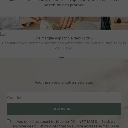
besoin de rien prouver.
une marque espagnole depuis 2015
Des milliers de femmes portent des vêtements Polin et Moi depuis plus
de 10 ans.
Aller à l'article 1
Aller à l'article 2
Aller à l'article 3
Abonnez-vous à notre newsletter
Courriel
REJOINDRE
Vos données seront traitées par POLIN ET MOI S.L. Finalité :
envoyer des bulletins d'information à votre adresse e-mail. Base