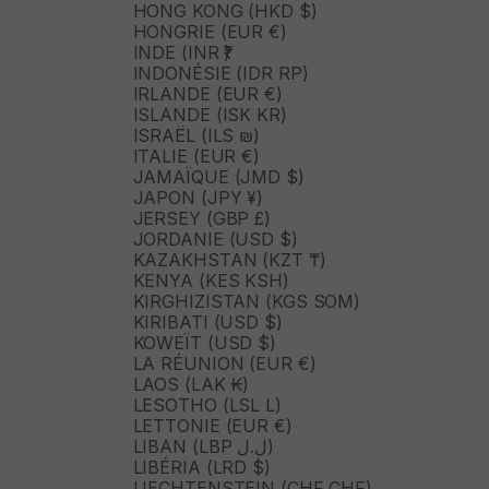
HONG KONG (HKD $)
HONGRIE (EUR €)
INDE (INR ₹)
INDONÉSIE (IDR RP)
IRLANDE (EUR €)
ISLANDE (ISK KR)
ISRAËL (ILS ₪)
ITALIE (EUR €)
JAMAÏQUE (JMD $)
JAPON (JPY ¥)
JERSEY (GBP £)
JORDANIE (USD $)
KAZAKHSTAN (KZT ₸)
KENYA (KES KSH)
KIRGHIZISTAN (KGS SOM)
KIRIBATI (USD $)
KOWEÏT (USD $)
LA RÉUNION (EUR €)
LAOS (LAK ₭)
LESOTHO (LSL L)
LETTONIE (EUR €)
LIBAN (LBP ل.ل)
LIBÉRIA (LRD $)
LIECHTENSTEIN (CHF CHF)