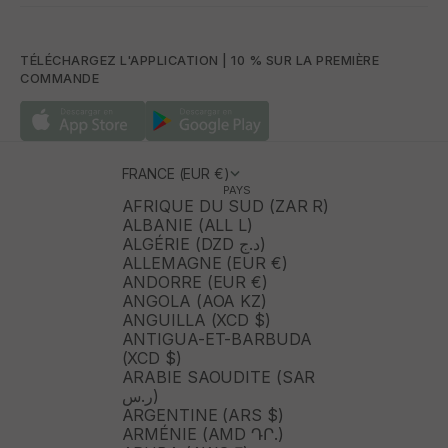
TÉLÉCHARGEZ L'APPLICATION | 10 % SUR LA PREMIÈRE
COMMANDE
FRANCE (EUR €)
PAYS
AFRIQUE DU SUD (ZAR R)
ALBANIE (ALL L)
ALGÉRIE (DZD د.ج)
ALLEMAGNE (EUR €)
ANDORRE (EUR €)
ANGOLA (AOA KZ)
ANGUILLA (XCD $)
ANTIGUA-ET-BARBUDA
(XCD $)
ARABIE SAOUDITE (SAR
ر.س)
ARGENTINE (ARS $)
ARMÉNIE (AMD ԴՐ.)